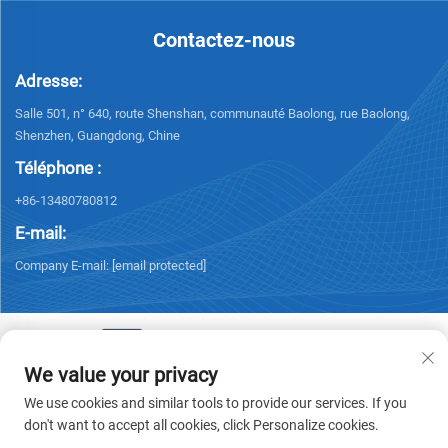
Contactez-nous
Adresse:
Salle 501, n° 640, route Shenshan, communauté Baolong, rue Baolong,
Shenzhen, Guangdong, Chine
Téléphone :
+86-13480780812
E-mail:
Company E-mail:
[email protected]
We value your privacy
Droits d'auteur © 2026 Chisung Intelligence Technology (Shenzhen) Co.,
We use cookies and similar tools to provide our services. If you
Limited. Tous droits réservés. -
Politique de confidentialité
don't want to accept all cookies, click Personalize cookies.