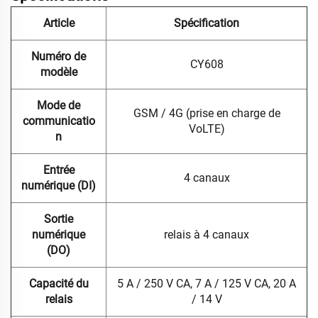
Article
Spécification
Numéro de
CY608
modèle
Mode de
GSM / 4G (prise en charge de
communicatio
VoLTE)
n
Entrée
4 canaux
numérique (DI)
Sortie
numérique
relais à 4 canaux
(DO)
Capacité du
5 A / 250 V CA, 7 A / 125 V CA, 20 A
relais
/ 14 V