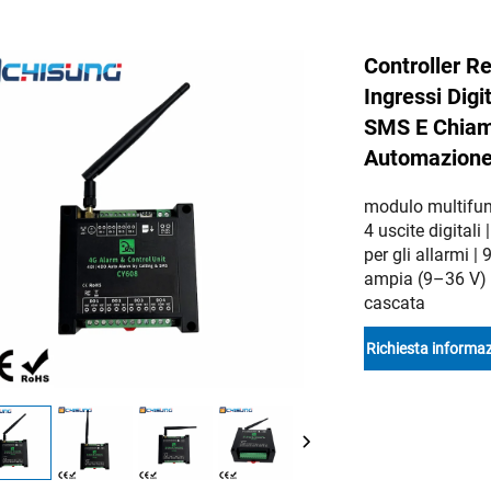
Controller 
Ingressi Digit
SMS E Chiama
Automazion
modulo multifunz
4 uscite digital
per gli allarmi |
ampia (9–36 V) |
cascata
Richiesta informaz