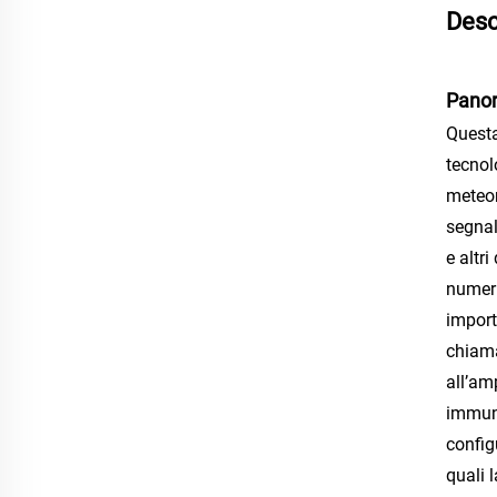
Desc
Panor
Questa
tecnol
meteoro
segnal
e altr
numeri
import
chiama
all’am
immuni
config
quali 