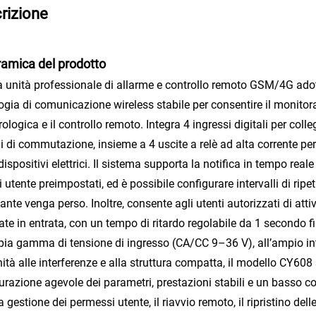
rizione
amica del prodotto
 unità professionale di allarme e controllo remoto GSM/4G adott
ogia di comunicazione wireless stabile per consentire il monitor
logica e il controllo remoto. Integra 4 ingressi digitali per colleg
i di commutazione, insieme a 4 uscite a relè ad alta corrente per
i dispositivi elettrici. Il sistema supporta la notifica in tempo re
 utente preimpostati, ed è possibile configurare intervalli di rip
ante venga perso. Inoltre, consente agli utenti autorizzati di att
te in entrata, con un tempo di ritardo regolabile da 1 secondo fin
pia gamma di tensione di ingresso (CA/CC 9–36 V), all’ampio inte
tà alle interferenze e alla struttura compatta, il modello CY608
urazione agevole dei parametri, prestazioni stabili e un basso c
la gestione dei permessi utente, il riavvio remoto, il ripristino de