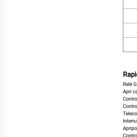
Rapi
Relè 
Apri c
Contro
Contro
Telec
Interr
Aprip
Contro