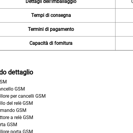
Dettagli dell'imballaggio
Tempi di consegna
Termini di pagamento
Capacità di fornitura
do dettaglio
GSM
ancello GSM
llore per cancelli GSM
llo del relè GSM
omando GSM
uttore a relè GSM
orta GSM
llore porta GSM