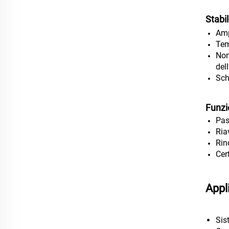
Stabil
Amp
Tem
Non
del
Sch
Funzi
Pas
Ria
Rin
Cer
Appl
Sis