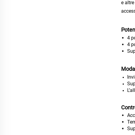
e altr
access
Poten
4 po
4 p
Sup
Modal
Inv
Sup
L’a
Contr
Acc
Tem
Sup