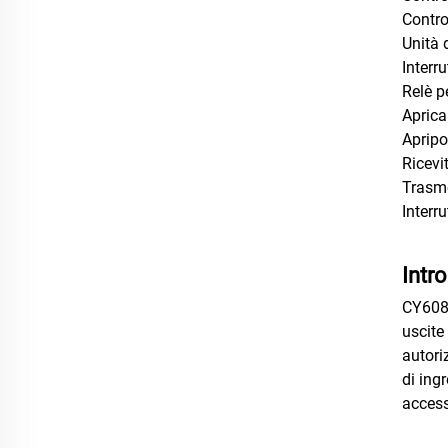
Contro
Unità 
Interr
Relè p
Apric
Apripo
Ricevi
Trasme
Interr
Intr
CY608 
uscite
autori
di ing
access