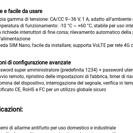
e e facile da usare
ia gamma di tensione: CA/CC 9–36 V, 1 A, adatto all’ambiente e
peratura di funzionamento: -10 °C ~ +60 °C, stabile per uso int
 richiede interruttori di fine corsa; rilevamento automatico de
l’alimentazione
eda SIM Nano, facile da installare; supporta VoLTE per rete 4G
oni di configurazione avanzate
sword super amministratore (predefinita 1234) + password uten
vvio remoto, ripristino delle impostazioni di fabbrica, timer di r
omina del dispositivo, interrogazione del segnale, verifica in temp
tificato CE, RoHS e FC per un utilizzo globale sicuro
icazioni:
temi di allarme antifurto per uso domestico e industriale