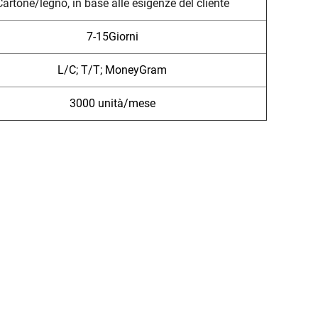
Cartone/legno, in base alle esigenze del cliente
7-15Giorni
L/C; T/T; MoneyGram
3000 unità/mese