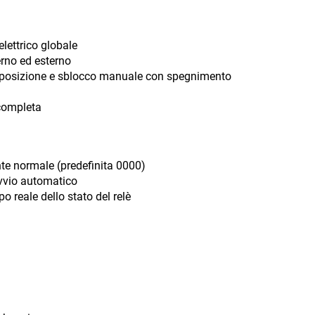
lettrico globale
erno ed esterno
lla posizione e sblocco manuale con spegnimento
 completa
te normale (predefinita 0000)
iavvio automatico
o reale dello stato del relè