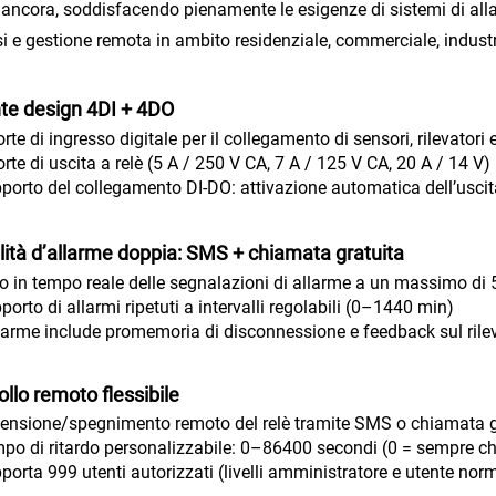
e ancora, soddisfacendo pienamente le esigenze di sistemi di all
i e gestione remota in ambito residenziale, commerciale, industri
te design 4DI + 4DO
rte di ingresso digitale per il collegamento di sensori, rilevatori e
orte di uscita a relè (5 A / 250 V CA, 7 A / 125 V CA, 20 A / 14 
porto del collegamento DI-DO: attivazione automatica dell’uscita
ità d’allarme doppia: SMS + chiamata gratuita
io in tempo reale delle segnalazioni di allarme a un massimo di 
porto di allarmi ripetuti a intervalli regolabili (0–1440 min)
llarme include promemoria di disconnessione e feedback sul rile
ollo remoto flessibile
ensione/spegnimento remoto del relè tramite SMS o chiamata g
po di ritardo personalizzabile: 0–86400 secondi (0 = sempre c
porta 999 utenti autorizzati (livelli amministratore e utente nor