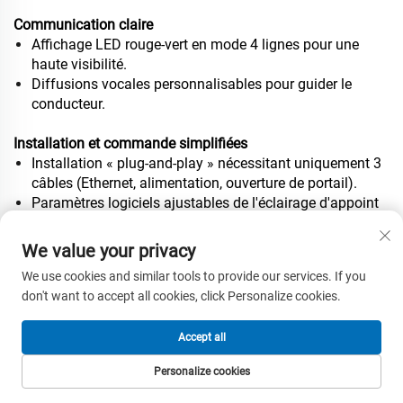
Communication claire
Affichage LED rouge-vert en mode 4 lignes pour une
haute visibilité.
Diffusions vocales personnalisables pour guider le
conducteur.
Installation et commande simplifiées
Installation « plug-and-play » nécessitant uniquement 3
câbles (Ethernet, alimentation, ouverture de portail).
Paramètres logiciels ajustables de l'éclairage d'appoint
pour un fonctionnement adapté aux besoins.
We value your privacy
Conception durable et intégrée
We use cookies and similar tools to provide our services. If you
Boîtier gris foncé résistant aux intempéries, conçu pour
don't want to accept all cookies, click Personalize cookies.
une utilisation extérieure à long terme.
L’unité tout-en-un simplifie la maintenance et réduit les
Accept all
coûts.
Personalize cookies
Pourquoi le CSY2 ?
PAGE D'ACCUEIL
PRODUITS
COURRIEL
TÉL.