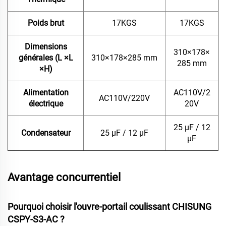
Poids brut
17KGS
17KGS
Dimensions
310
×
178
×
générales (L
×
L
310
×
178
×
285 mm
285 mm
×
H)
Alimentation
AC110V/2
AC110V/220V
électrique
20V
25 µF / 12
Condensateur
25 µF / 12 µF
µF
Avantage concurrentiel
Pourquoi choisir l'ouvre-portail coulissant CHISUNG
CSPY-S3-AC ?