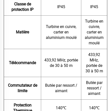
Classe de
IP45
IP45
protection IP
Turbine en
Turbine en cuivre,
cuivre,
Matière
carter en
carter en
aluminium moulé
aluminium
moulé
433,92
433,92 MHz, portée
MHz,
Télécommande
de 30 à 50 m
portée de
30 à 50 m
Butée par
Commutateur de
Butée par ressort /
ressort /
limite
aimant
aimant
Protection
140
℃
140
℃
Thermique