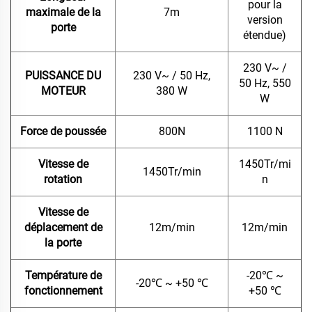
pour la
maximale de la
7m
version
porte
étendue)
230 V~ /
PUISSANCE DU
230 V~ / 50 Hz,
50 Hz, 550
MOTEUR
380 W
W
Force de poussée
800N
1100 N
Vitesse de
1450Tr/mi
1450Tr/min
rotation
n
Vitesse de
déplacement de
12m/min
12m/min
la porte
Température de
-20
℃
~
-20
℃
~ +50
℃
fonctionnement
+50
℃