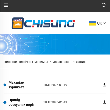
UK
>
Головна>
Технічна Підтримка
Завантаження Даних
Механізм
TIME:2026-01-19
турнікета
Привід
TIME:2026-01-19
розсувних воріт