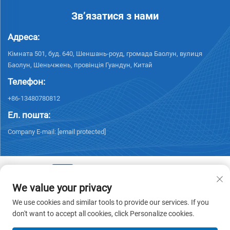
Зв’язатися з нами
Адреса:
Кімната 501, буд. 640, Шеншань-роуд, громада Баолун, вулиця
Баолун, Шеньчжень, провінція Гуандун, Китай
Телефон:
+86-13480780812
Ел. пошта:
Company E-mail:
[email protected]
We value your privacy
© 2026 Chisung Intelligence Technology (Shenzhen) Co., Limited. Всі
We use cookies and similar tools to provide our services. If you
права захищені. -
Політика конфіденційності
don't want to accept all cookies, click Personalize cookies.