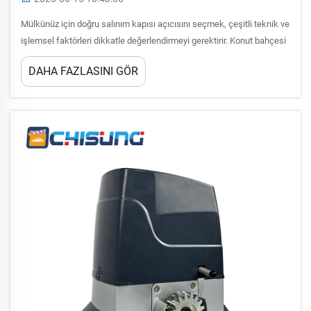
Mülkünüz için doğru salınım kapısı açıcısını seçmek, çeşitli teknik ve
işlemsel faktörleri dikkatle değerlendirmeyi gerektirir. Konut bahçesi
girişini, ticari giriş kapısını veya endüstriyel tesisinizi güvenliğe alıyor
DAHA FAZLASINI GÖR
olmanız fark etmeksizin, farklı...