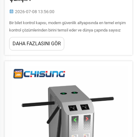
2026-07-08 13:56:00
Bir bilet kontrol kapısı, modern güvenlik altyapısında en temel erişim
kontrol çözümlerinden birini temsil eder ve dünya çapında sayısız
tesisde yaya trafiğini düzenleyen mekanik bir engel olarak hizmet
DAHA FAZLASINI GÖR
verir. Bu dönen veya salınan mekanizmalar...