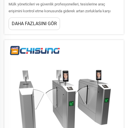
Mülk yöneticileri ve güvenlik profesyonelleri, tesislerine araç
erişimini kontrol etme konusunda giderek artan zorluklarla karşı
karşıyadır. Bariyer kapı sistemi, çeşitli alanlarda trafik akışını
DAHA FAZLASINI GÖR
yönetirken güvenlik protokollerini korumak için etkili bir çözüm
sunar...