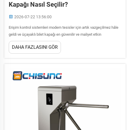
Kapağı Nasıl Seçilir?
2026-07-22 13:56:00
Erişim kontrol sistemleri modern tesisler için artık vazgeçilmez hâle
geldi ve üçayaklı bilet kapağı en güvenilir ve maliyet etkin
çözümlerden biri olarak öne çıktı. Bir ofis binasını mı güvenliğe
DAHA FAZLASINI GÖR
alıyorsunuz, bir spor tesisi girişinde kalabalık akışını mı
yönetiyorsunuz yoksa...