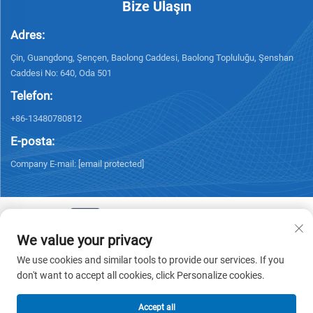
Bize Ulaşın
Adres:
Çin, Guangdong, Şençen, Baolong Caddesi, Baolong Topluluğu, Şenshan
Caddesi No: 640, Oda 501
Telefon:
+86-13480780812
E-posta:
Company E-mail:
[email protected]
We value your privacy
Telif Hakkı © 2026 Chisung Intelligence Technology (Shenzhen) Co.,
We use cookies and similar tools to provide our services. If you
Limited. Tüm hakları saklıdır. -
Gizlilik Politikası
don't want to accept all cookies, click Personalize cookies.
Accept all