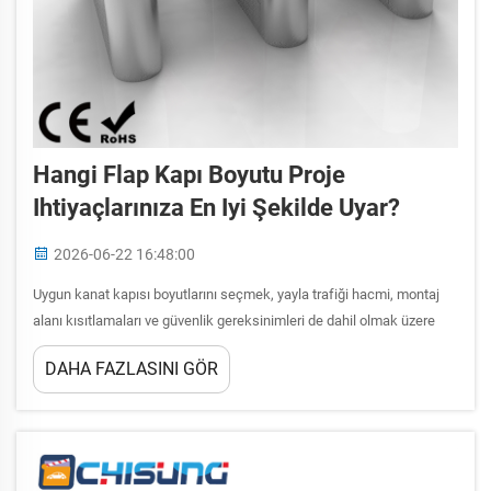
Hangi Flap Kapı Boyutu Proje
Ihtiyaçlarınıza En Iyi Şekilde Uyar?
2026-06-22 16:48:00
Uygun kanat kapısı boyutlarını seçmek, yayla trafiği hacmi, montaj
alanı kısıtlamaları ve güvenlik gereksinimleri de dahil olmak üzere
birden fazla faktörü dikkatle değerlendirmeyi gerektirir. Modern
DAHA FAZLASINI GÖR
erişim kontrol sistemleri, doğru şekilde boyutlandırılmış...