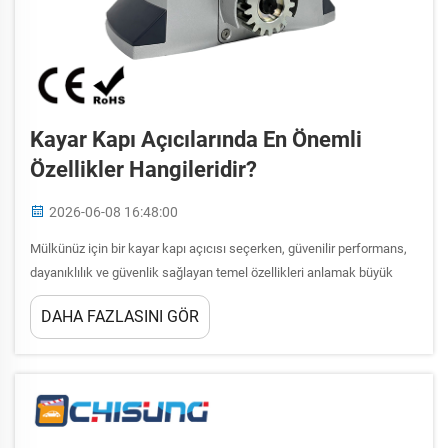
Kayar Kapı Açıcılarında En Önemli
Özellikler Hangileridir?
2026-06-08 16:48:00
Mülkünüz için bir kayar kapı açıcısı seçerken, güvenilir performans,
dayanıklılık ve güvenlik sağlayan temel özellikleri anlamak büyük
önem taşır. Kaliteli bir kayar kapı açıcısı, otomatik kapı sistemlerinin
DAHA FAZLASINI GÖR
temelini oluşturur...