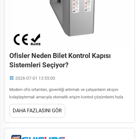
Ofisler Neden Bilet Kontrol Kapısı
Sistemleri Seçiyor?
2026-07-01 13:55:00
Modern ofis ortamları, güvenliği artırmak ve çalışanların akışını
kolaylaştırmak amacıyla otomatik erişim kontrol çözümlerini hızla
benimsemektedir. Bu çözümler arasında bilet kontrol kapısı, güvenilir
DAHA FAZLASINI GÖR
ve verimli bir çözüm arayan işletmeler için tercih edilen bir
seçenektir...