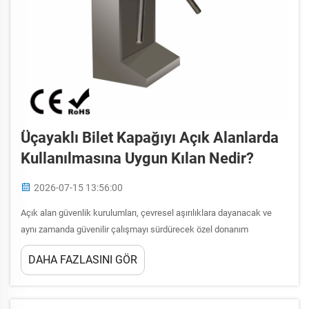
Üçayaklı Bilet Kapağıyı Açık Alanlarda
Kullanılmasına Uygun Kılan Nedir?
2026-07-15 13:56:00
Açık alan güvenlik kurulumları, çevresel aşırılıklara dayanacak ve
aynı zamanda güvenilir çalışmayı sürdürecek özel donanım
gerektiren benzersiz zorluklar sunar. Üçayaklı bilet kapağı, açık alan
DAHA FAZLASINI GÖR
erişim kontrolü için ideal bir çözüm temsil eder...