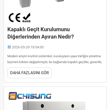
Kapaklı Geçit Kurulumunu
Diğerlerinden Ayıran Nedir?
2026-05-29 18:54:00
Modern erişim kontrol sistemleri, kuruluşların yaya trafiğini yönetme
biçimini kökten değiştirmiştir; bu bağlamda kapaklı geçitler, güvenlik,
verimlilik ve kullanıcı konforunu bir araya getiren gelişmiş bir çözüm
DAHA FAZLASINI GÖR
olarak öne çıkmaktadır. Geleneksel döner bariyerler veya kollu
bariyerlerden farklı olarak...