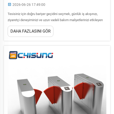
2026-06-26 17:49:00
Tesisiniz için doğru bariyer geçidini seçmek, günlük iş akışınızı,
ziyaretçi deneyiminizi ve uzun vadeli bakım maliyetlerinizi etkileyen
kritik bir güvenlik ve operasyonel karardır. Modern binalar, gelişmiş
DAHA FAZLASINI GÖR
erişim kontrol çözümleri gerektirir...