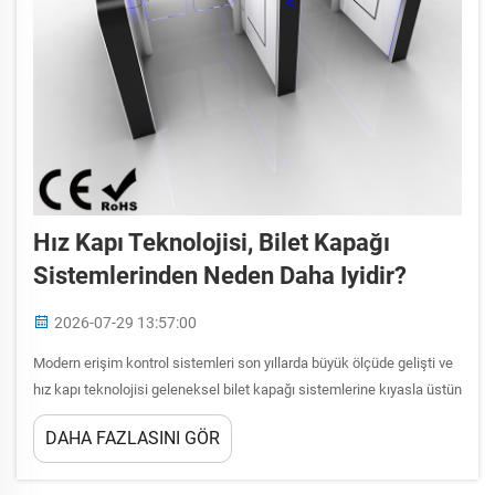
Hız Kapı Teknolojisi, Bilet Kapağı
Sistemlerinden Neden Daha Iyidir?
2026-07-29 13:57:00
Modern erişim kontrol sistemleri son yıllarda büyük ölçüde gelişti ve
hız kapı teknolojisi geleneksel bilet kapağı sistemlerine kıyasla üstün
bir alternatif olarak öne çıktı. Hız kapı sistemlerinin arkasındaki ileri
DAHA FAZLASINI GÖR
mühendislik, benzersiz güvenlik ve verimlilik sunar...