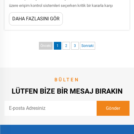
üzere erişim kontrol sistemleri seçerken kritik bir kararla karşı
karşıyadır. Geleneksel kapılar ile özel bariyer çözümleri arasındaki
DAHA FAZLASINI GÖR
seçim, hem güvenlik etkinliğini hem de operasyonel verimliliği önemli
ölçüde etkiler...
Önceki
1
2
3
Sonraki
BÜLTEN
LÜTFEN BIZE BIR MESAJ BIRAKIN