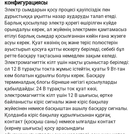
конфигурациясы
Электр сымдарын қосу процесі қауіпсіздік пен
дұрыстыққа ұқыпты назар аударуды талап етеді.
Барлық қосылулар электр қорегі өшірілген күйде
орындалуы керек, ал жүйенің электрмен қамтамасыз
етілуі барлық сымдар қосылғаннан кейін ғана жүзеге
асуы керек. Қуат көзінің оң және теріс полюстерін
ауыстырып қосуға қатты ескерту беріледі, себебі бұл
ретте басқару тақтасына немедлен зақым келеді.
Электромагниттік кілт үшін нақты ұсыныстар беріледі:
ол 12 В тұрақты токта жұмыс істейтін, қуаты 9 Вт-тан
кем болатын құрылғы болуы керек. Басқару
терминалдық блогы бірнеше негізгі қосылуларды
қабылдайды: 24 В тұрақты ток қуат көзі,
электромагниттік кілт үшін 12 В шығысы, өртке
байланысты кіріс сигналы және кіріс бақылау
жүйесінен немесе басқыштан ашылу басқару сигналы.
Қолданба кіріс бақылау құрылғысынан құрғақ
контакт (қосқыш саны) немесе ылғалды контакт
(кернеу шығысы) қосу арасындағы