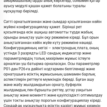
айырмашылықтарды анық көрсетеді, сонымен қатар
ауысу модулі қашан қажет болатыны туралы
нұсқаулар беріледі.
Сәтті орнатылғаннан және сымдар қосылғаннан кейін
жүйені конфигурациялау қажет. Бірінші рет
қосылғанда есік ашқыш автоматты түрде жабық
орынды анықтау үшін оқу режиміне кіреді. Бұл орын
анықталғаннан кейін жүйе күту режиміне көшеді.
Конфигурацияның негізі – электрондық плата, оның
үстінде 3 разрядты LED сандық индикатор және
параметрлердің толық мәзірімен жұмыс істеуге
арналған үш батырма орналасқан. Осы параметрлер
Р01-ден Р26-ға дейінгі кодтармен белгіленеді және
орнатушыға есіктің жұмысының шамамен барлық
аспектілерін реттеуге мүмкіндік береді. Бұған ашу
және жабу жылдамдығын орнату, буферлік
жылдамдық пен бұрышты реттеу, ұстау уақытын
анықтау және моментті және қауіпсіздікті оптималдау
үшін токты анықтау порогын конфигурациялау кіреді.
Сондай-ақ нұсқаулықта есіктің қазіргі жұмыс кезеңін