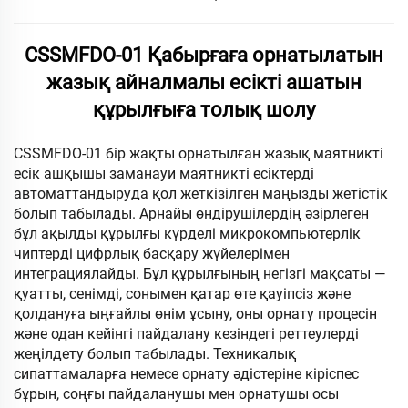
CSSMFDO-01 Қабырғаға орнатылатын
жазық айналмалы есікті ашатын
құрылғыға толық шолу
CSSMFDO-01 бір жақты орнатылған жазық маятникті
есік ашқышы заманауи маятникті есіктерді
автоматтандыруда қол жеткізілген маңызды жетістік
болып табылады. Арнайы өндірушілердің әзірлеген
бұл ақылды құрылғы күрделі микрокомпьютерлік
чиптерді цифрлық басқару жүйелерімен
интеграциялайды. Бұл құрылғының негізгі мақсаты —
қуатты, сенімді, сонымен қатар өте қауіпсіз және
қолдануға ыңғайлы өнім ұсыну, оны орнату процесін
және одан кейінгі пайдалану кезіндегі реттеулерді
жеңілдету болып табылады. Техникалық
сипаттамаларға немесе орнату әдістеріне кіріспес
бұрын, соңғы пайдаланушы мен орнатушы осы