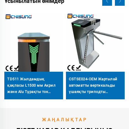
Ұсынылатын өнімдер
TD511 Жылдамдық
CSTSE024-OEM Жартылай
қақпасы L1500 мм Акрил
автоматты вертикальды
және Alu Тұрақты ток
үшаяқты триподты
моторы 20–60 адам/мин
турникет 485 мм ұзындық
Индор Премиум кіруі
х 280 мм ені х 980 мм
жоғары деңгейлі
биіктік SUS304 материал
кеңістіктер үшін
ЖАҢАЛЫҚТАР