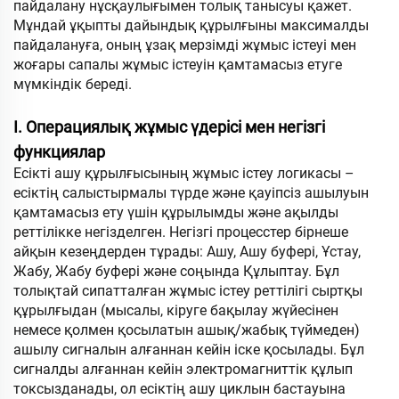
пайдалану нұсқаулығымен толық танысуы қажет.
Мұндай ұқыпты дайындық құрылғыны максималды
пайдалануға, оның ұзақ мерзімді жұмыс істеуі мен
жоғары сапалы жұмыс істеуін қамтамасыз етуге
мүмкіндік береді.
I. Операциялық жұмыс үдерісі мен негізгі
функциялар
Есікті ашу құрылғысының жұмыс істеу логикасы –
есіктің салыстырмалы түрде және қауіпсіз ашылуын
қамтамасыз ету үшін құрылымды және ақылды
реттілікке негізделген. Негізгі процесстер бірнеше
айқын кезеңдерден тұрады: Ашу, Ашу буфері, Ұстау,
Жабу, Жабу буфері және соңында Құлыптау. Бұл
толықтай сипатталған жұмыс істеу реттілігі сыртқы
құрылғыдан (мысалы, кіруге бақылау жүйесінен
немесе қолмен қосылатын ашық/жабық түймеден)
ашылу сигналын алғаннан кейін іске қосылады. Бұл
сигналды алғаннан кейін электромагниттік құлып
токсызданады, ол есіктің ашу циклын бастауына