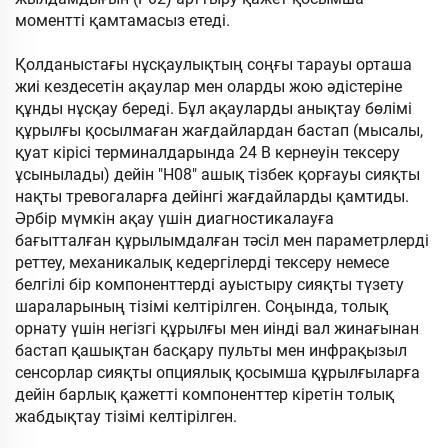
моментті қамтамасыз етеді.
Қолданыстағы нұсқаулықтың соңғы тарауы орташа
жиі кездесетін ақаулар мен оларды жою әдістеріне
құнды нұсқау береді. Бұл ақауларды анықтау бөлімі
құрылғы қосылмаған жағдайлардан бастап (мысалы,
қуат кірісі терминалдарында 24 В кернеуін тексеру
ұсынылады) дейін "H08" ашық тізбек қорғауы сияқты
нақты тревогаларға дейінгі жағдайларды қамтиды.
Әрбір мүмкін ақау үшін диагностикалауға
бағытталған құрылымдалған тәсіл мен параметрлерді
реттеу, механикалық кедергілерді тексеру немесе
белгілі бір компоненттерді ауыстыру сияқты түзету
шараларының тізімі келтірілген. Соңында, толық
орнату үшін негізгі құрылғы мен иінді вал жинағынан
бастап қашықтан басқару пульты мен инфрақызыл
сенсорлар сияқты опциялық қосымша құрылғыларға
дейін барлық қажетті компоненттер кіретін толық
жабдықтау тізімі келтірілген.