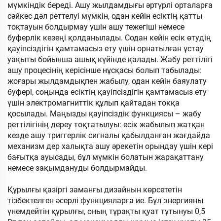
мүмкіндік береді. Ашу жылдамдығы әртүрлі орталарға
сәйкес дәл реттелуі мүмкін, одан кейін есіктің қатты
тоқтауын болдырмау үшін ашу тежегіші немесе
буферлік кезеңі қолданылады. Содан кейін есік өтудің
қауіпсіздігін қамтамасыз ету үшін орнатылған ұстау
уақыты бойынша ашық күйінде қалады. Жабу реттілігі
ашу процесінің керісінше нұсқасы болып табылады:
жоғары жылдамдықпен жабылу, одан кейін баяулату
буфері, соңында есіктің қауіпсіздігін қамтамасыз ету
үшін электромагниттік құлып қайтадан токқа
қосылады. Маңызды қауіпсіздік функциясы – жабу
реттілігінің дереу тоқтатылуы: есік жабылып жатқан
кезде ашу триггерлік сигналы қабылданған жағдайда
механизм дер халықта ашу әрекетін орындау үшін кері
бағытқа ауысады, бұл мүмкін болатын жарақаттану
немесе зақымдануды болдырмайды.
Құрылғы қазіргі заманғы дизайнын көрсететін
тізбектелген әсерлі функцияларға ие. Бұл энергияны
үнемдейтін құрылғы, оның тұрақты қуат тұтынуы 0,5