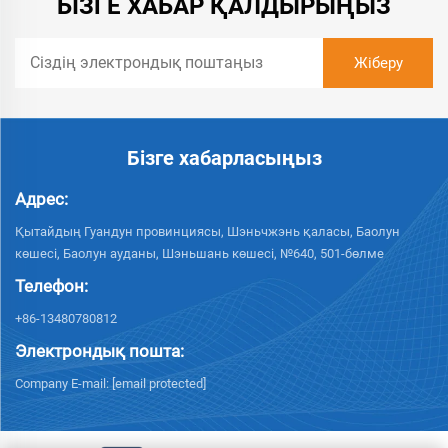
БІЗГЕ ХАБАР ҚАЛДЫРЫҢЫЗ
Бізге хабарласыңыз
Адрес:
Қытайдың Гуандун провинциясы, Шэньчжэнь қаласы, Баолун
көшесі, Баолун ауданы, Шэньшань көшесі, №640, 501-бөлме
Телефон:
+86-13480780812
Электрондық пошта:
Company E-mail:
[email protected]