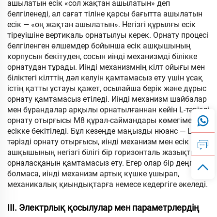
ашылатын есік «сол жақтан ашылатын» деп
белгіленеді, ал сағат тіліне қарсы бағытта ашылатын
есік — «оң жақтан ашылатын». Негізгі құрылғы есік
тіреуішіне вертикаль орнатылуы керек. Орнату процесі
белгіленген өлшемдер бойынша есік ашқышының
корпусын бекітуден, сосын иінді механизмді білікке
орнатудан тұрады. Иінді механизмнің кілт ойығы мен
біліктегі кілттің дәл келуін қамтамасыз ету үшін ұсақ
істің қатты ұстауы қажет, осылайша берік және дұрыс
орнату қамтамасыз етіледі. Иінді механизм шайбалар
мен бұрандалар арқылы орнатылғаннан кейін L-тәрізді
орнату отырғысы M8 құрал-саймандары көмегімен
есікке бекітіледі. Бұл кезеңде маңызды нюанс — L-
тәрізді орнату отырғысы, иінді механизм мен есік
ашқышының негізгі білігі бір горизонталь жазықтықта
орналасқанын қамтамасыз ету. Егер олар бір деңгейде
болмаса, иінді механизм артық күшке ұшырап,
механикалық қиындықтарға немесе кедергіге әкеледі.
III. Электрлық қосылулар мен параметрлердің