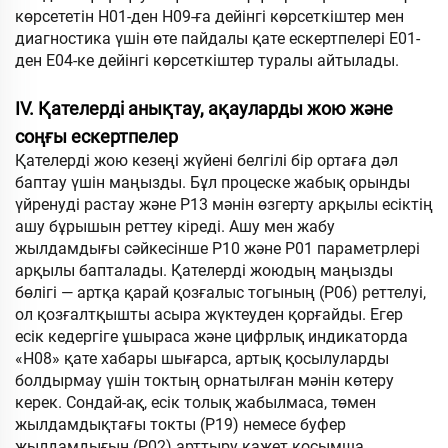
көрсететін Н01-ден Н09-ға дейінгі көрсеткіштер мен
диагностика үшін өте пайдалы қате ескертпелері Е01-
ден Е04-ке дейінгі көрсеткіштер туралы айтылады.
IV. Қателерді анықтау, ақауларды жою және
соңғы ескертпелер
Қателерді жою кезеңі жүйені белгілі бір ортаға дәл
баптау үшін маңызды. Бұл процеске жабық орынды
үйренуді растау және P13 мәнін өзгерту арқылы есіктің
ашу бұрышын реттеу кіреді. Ашу мен жабу
жылдамдығы сәйкесінше P10 және P01 параметрлері
арқылы бапталады. Қателерді жоюдың маңызды
бөлігі — артқа қарай қозғалыс тогының (P06) реттелуі,
ол қозғалтқышты асыра жүктеуден қорғайды. Егер
есік кедергіге ұшыраса және цифрлық индикаторда
«H08» қате хабары шығарса, артық қосылуларды
болдырмау үшін токтың орнатылған мәнін көтеру
керек. Сондай-ақ, есік толық жабылмаса, төмен
жылдамдықтағы токты (P19) немесе буфер
жылдамдығын (P02) арттыру қажет қосымша