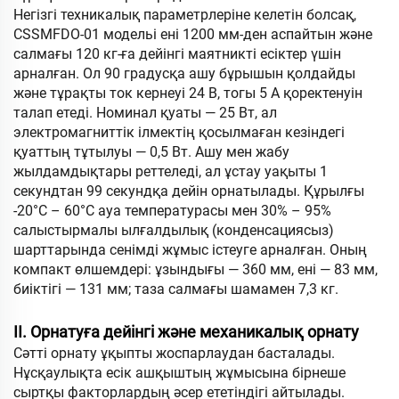
Негізгі техникалық параметрлеріне келетін болсақ,
CSSMFDO-01 модельі ені 1200 мм-ден аспайтын және
салмағы 120 кг-ға дейінгі маятникті есіктер үшін
арналған. Ол 90 градусқа ашу бұрышын қолдайды
және тұрақты ток кернеуі 24 В, тогы 5 А қоректенуін
талап етеді. Номинал қуаты — 25 Вт, ал
электромагниттік ілмектің қосылмаған кезіндегі
қуаттың тұтылуы — 0,5 Вт. Ашу мен жабу
жылдамдықтары реттеледі, ал ұстау уақыты 1
секундтан 99 секундқа дейін орнатылады. Құрылғы
-20°C – 60°C ауа температурасы мен 30% – 95%
салыстырмалы ылғалдылық (конденсациясыз)
шарттарында сенімді жұмыс істеуге арналған. Оның
компакт өлшемдері: ұзындығы — 360 мм, ені — 83 мм,
биіктігі — 131 мм; таза салмағы шамамен 7,3 кг.
II. Орнатуға дейінгі және механикалық орнату
Сәтті орнату ұқыпты жоспарлаудан басталады.
Нұсқаулықта есік ашқыштың жұмысына бірнеше
сыртқы факторлардың әсер ететіндігі айтылады.