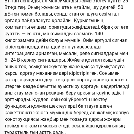
Вт-тан аспайды, ал максималды жұмыс істеу қуаты 25
Вт-қа тең. Оның жұмысы өте ыңғайлы, шу деңгейі 50
дБ-тен төмен болады, сондықтан ол шуға сезімтал
ортада пайдалануға қолайлы. Құрылғының
компактты өлшемі орнатуды жеңілдетеді, бірақ ол өте
қуатты — есіктің максималды салмағы 140
килограммға дейін болуы мүмкін. Өнім әртүрлі сигнал
кірістерін қолдайтындай етіп универсалды
интеграцияға арналған, мысалы, реле сигналдары мен
5–24 В кернеу сигналдары. Жүйеге қозғалтқыш үшін
ашық ток, асықпай жүктелу және қысқа тұйықталуға
қарсы қорғау механизмдері кірістірілген. Сонымен
қатар, ақылды кедергіге қарсы қорғау және қақпағын
итерген кезде бағытты ауыстыру қорғауы кедергілерді
анықтау мен оған реакция беру арқылы қауіпсіздікті
арттырады. Күрделі өзін-өзі үйренетін шектеу
функциясы қолмен шектеулерді баптауға деген
қажеттілікті жоюға мүмкіндік береді, ал жабық корпус
конструкциясы жаңбыр мен тозаңға қарсы жоғары
төзімділік қамтамасыз етеді, осылайша құрылғының
тұрақтылығын арттырады.