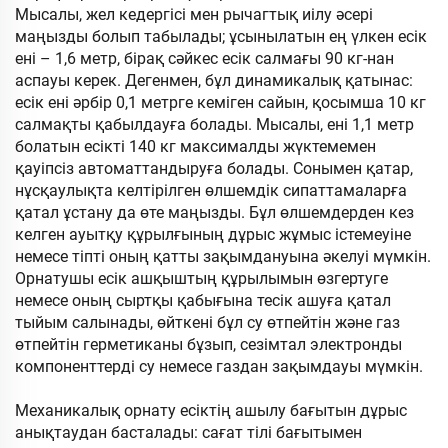
Мысалы, жел кедергісі мен рычагтық иілу әсері
маңызды болып табылады; ұсынылатын ең үлкен есік
ені – 1,6 метр, бірақ сәйкес есік салмағы 90 кг-нан
аспауы керек. Дегенмен, бұл динамикалық қатынас:
есік ені әрбір 0,1 метрге кеміген сайын, қосымша 10 кг
салмақты қабылдауға болады. Мысалы, ені 1,1 метр
болатын есікті 140 кг максималды жүктемемен
қауіпсіз автоматтандыруға болады. Сонымен қатар,
нұсқаулықта келтірілген өлшемдік сипаттамаларға
қатал ұстану да өте маңызды. Бұл өлшемдерден кез
келген ауытқу құрылғының дұрыс жұмыс істемеуіне
немесе тіпті оның қатты зақымдануына әкелуі мүмкін.
Орнатушы есік ашқыштың құрылымын өзгертуге
немесе оның сыртқы қабығына тесік ашуға қатал
тыйым салынады, өйткені бұл су өтпейтін және газ
өтпейтін герметиканы бұзып, сезімтал электронды
компоненттерді су немесе газдан зақымдауы мүмкін.
Механикалық орнату есіктің ашылу бағытын дұрыс
анықтаудан басталады: сағат тілі бағытымен