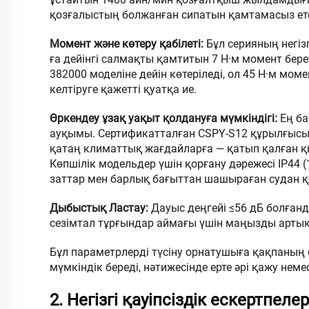
қозғалыстың болжанған сипатын қамтамасыз ете
Момент және көтеру қабілеті:
Бұл серияның негіз
ға дейінгі салмақты қамтитын 7 Н·м момент бер
382000 моделіне дейін көтеріледі, ол 45 Н·м мо
келтіруге қажетті қуатқа ие.
Өркендеу ұзақ уақыт қолдануға мүмкіндігі:
Ең б
ауқымы. Сертификатталған CSPY-S12 құрылғыс
қатаң климаттық жағдайларға — қатып қалған қ
Көпшілік модельдер үшін қорғану дәрежесі IP44 (
заттар мен барлық бағыттан шашыраған судан қ
Дыбыстық Ластау:
Дауыс деңгейі ≤56 дБ болған
сезімтал тұрғындар аймағы үшін маңызды арт
Бұл параметрлерді түсіну орнатушыға қақпаның
мүмкіндік береді, нәтижесінде ерте әрі қажу не
2. Негізгі қауіпсіздік ескертпе