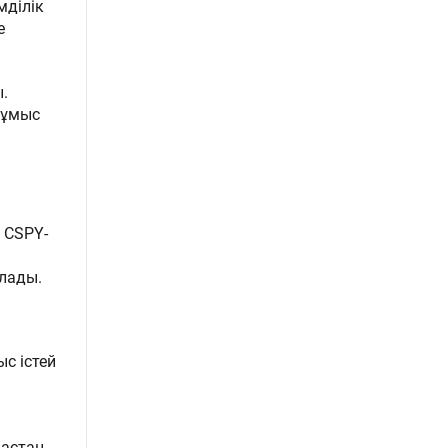
мділік
е
.
жұмыс
 CSPY-
лады.
с істей
астан,