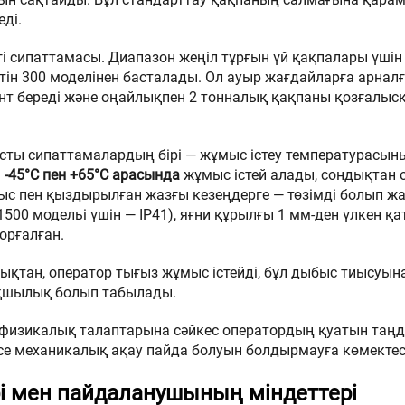
ді.
гі сипаттамасы. Диапазон жеңіл тұрғын үй қақпалары үшін 
етін 300 моделінен басталады. Ол ауыр жағдайларға арнал
мент береді және оңайлықпен 2 тонналық қақпаны қозғалыс
асты сипаттамалардың бірі — жұмыс істеу температурасын
ы
-45°C пен +65°C арасында
жұмыс істей алады, сондықтан 
ыс пен қыздырылған жазғы кезеңдерге — төзімді болып жа
1500 модельі үшін — IP41), яғни құрылғы 1 мм-ден үлкен қ
орғалған.
дықтан, оператор тығыз жұмыс істейді, бұл дыбыс тиысуын
ықшылық болып табылады.
 физикалық талаптарына сәйкес оператордың қуатын таңд
месе механикалық ақау пайда болуын болдырмауға көмектес
лері мен пайдаланушының міндеттері