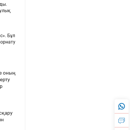
ды.
аулық
с». Бұл
 орнату
е оның
ерту
ер
сқару
ын