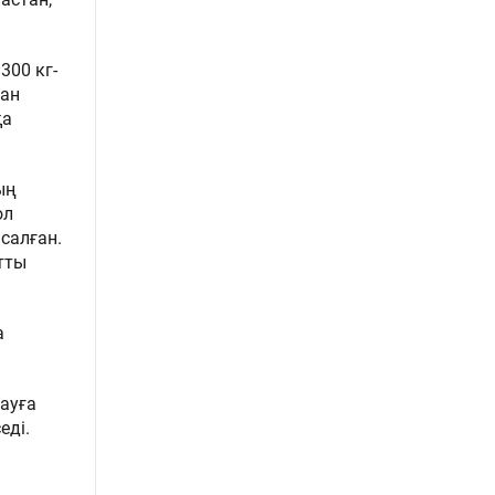
300 кг-
ған
қа
ың
ол
салған.
атты
а
ауға
еді.