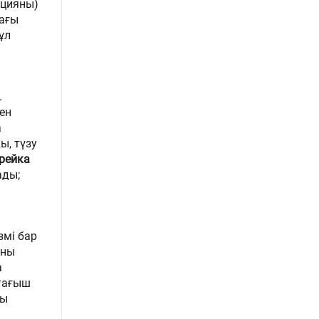
кцияны)
мағы
ұл
.
ен
а
ы, түзу
 рейка
ады;
змі бар
аны
а
қтағыш
ты