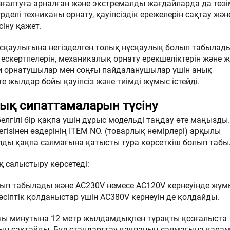
ғалтуға арналған және экстремалды жағдайларда да төзі
рделі техниканы орнату, қауіпсіздік ережелерін сақтау жән
іну қажет.
сқаулығына негізделген толық нұсқаулық болып табылады
 ескертпелерін, механикалық орнату ерекшеліктерін және 
іби орнатушылар мен соңғы пайдаланушылар үшін анық
 жылдар бойы қауіпсіз және тиімді жұмыс істейді.
лық сипаттамаларын түсіну
елгілі бір қақпа үшін дұрыс модельді таңдау өте маңызды.
гізінен өздерінің ITEM NO. (товарлық нөмірлері) арқылы
ды қақпа салмағына қатысты тура көрсеткіш болып табы
қ салыстыру көрсетеді:
ып табылады және AC230V немесе AC120V кернеуінде жұмы
әсіптік қолданыстар үшін AC380V кернеуін де қолдайды.
ны минутына 12 метр жылдамдықпен тұрақты қозғалыста
н сақтайды. Бұл стандарттау қақпаның салмағына қарам