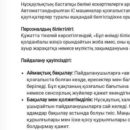
Нұсқаулықтың бастапқы бөлімі ескертпелерге ар
Автоматтандырылған
iC
машиналар қозғалыстағ
қауп-қатерлер туралы ешқандай белгісіздікке ор
Персоналдың біліктілігі:
Құжатта тікелей көрсетілгендей, «Бұл өнімді білі
қолданбалы өзіңіз орындайтын жоба емес, оны қ
ауыр жарақатқа немесе мүліктің зақымдануына ә
Пайдалану қауіпсіздігі:
Аймақтық бақылау:
Пайдаланушыларға «авт
қозғалыста болған кезде, ересектер мен б
беріледі. Бұл қақпаның қозғалыс бағытына
немесе сенсорлық жүйелер қажет екендігін 
Бақылау мен қолжетімділік:
Нұсқаулық халы
ұшырайтын пайдаланушыларға сай келеді. Се
адамдар бақылау астында болуы тиіс. Маң
құрылғылары мен іске қосу құрылғылары са
болдырмау қажет.