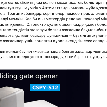
 қатысты: «Есіктің кез келген механикалық бөліктерінің
жағдай туғызуы мүмкін.» Автоматтандырылған жүйе қозғ
псіз. Тозған кабельдер, серіппелер немесе тірек элемент
луі мүмкін. Кәсіби қызметкердің редовды тексеруі мін
жақты қылыш. Ол электр қуаты өшкен кезде қажет болса
е тепе-теңдіктің жоғалуы болған жағдайда бақыланбайт
шыларға қолмен басқару функциясы — бұзылған жүйені
 жағдайлар үшін арналған құрал екендігін еске салады
ния қолданбау нәтижесінде пайда болған залалдар үшін ж
тушы мен қолданушыға тапсырады, яғни берілген нұсқаул