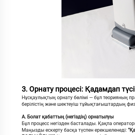
3. Орнату процесі: Қадамдап түсі
Нұсқаулықтың орнату бөлімі — бұл теорияның пр
берілістің және шектеуіш тұйықтағыштардың фи
А. Болат қабаттың (негіздің) орнатылуы
Бұл процесс негізден басталады. Қақпа оператор
Маңызды ескерту басқа түспен ерекшеленеді:
"Қ