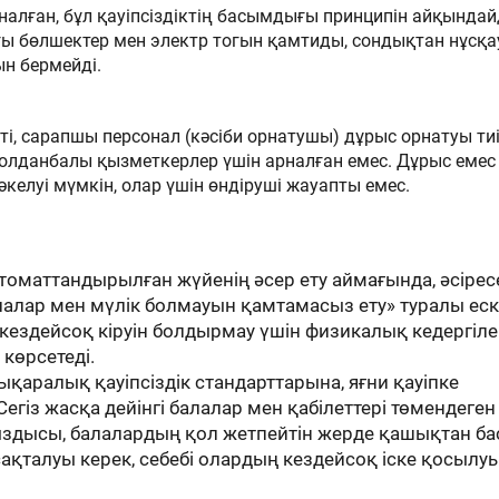
налған, бұл қауіпсіздіктің басымдығы принципін айқындай
ы бөлшектер мен электр тогын қамтиды, сондықтан нұсқ
ын бермейді.
кті, сарапшы персонал (кәсіби орнатушы) дұрыс орнатуы тиі
олданбалы қызметкерлер үшін арналған емес. Дұрыс емес
келуі мүмкін, олар үшін өндіруші жауапты емес.
оматтандырылған жүйенің әсер ету аймағында, әсірес
алалар мен мүлік болмауын қамтамасыз ету» туралы еск
 кездейсоқ кіруін болдырмау үшін физикалық кедергіл
көрсетеді.
қаралық қауіпсіздік стандарттарына, яғни қауіпке
гіз жасқа дейінгі балалар мен қабілеттері төмендеген
ыздысы, балалардың қол жетпейтін жерде қашықтан ба
қталуы керек, себебі олардың кездейсоқ іске қосылу