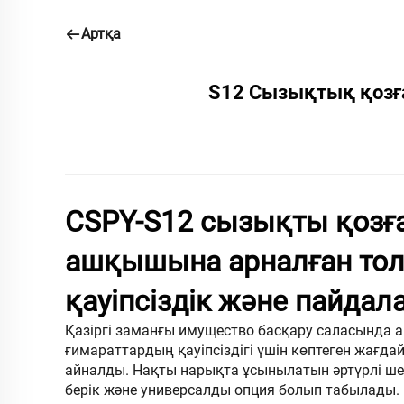
Артқа
S12 Сызықтық қозғ
CSPY-S12 сызықты қозғ
ашқышына арналған толы
қауіпсіздік және пайдал
Қазіргі заманғы имущество басқару саласында 
ғимараттардың қауіпсіздігі үшін көптеген жағд
айналды. Нақты нарықта ұсынылатын әртүрлі ш
берік және универсалды опция болып табылады.