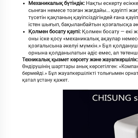
Механикалық бүтіндік:
Нақты ескерту есікке
сынған немесе тозған жағдайы... қауіпті 
түсетін қақпаның қауіпсіздігіндей ғана қауі
істен шығып, бақыланбайтын қозғалысқа әке
Қолмен босату қаупі:
Қолмен босату — екі 
оны іске қосу «механикалық ақаулар немес
қозғалысына әкелуі мүмкін.» Бұл қолдану
орнына қолданылатын әдіс емес, ал төтенше
Техникалық қызмет көрсету және жауапкершілік:
Өндірушінің шарттары анық көрсетілген: «Компа
бермейді.» Бұл жауапкершілікті толығымен орна
қатал ұстану қажет.