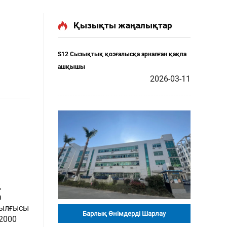
Қызықты жаңалықтар
S12 Сызықтық қозғалысқа арналған қақпа
ашқышы
2026-03-11
қ
а
рылғысы
Барлық Өнімдерді Шарлау
2000