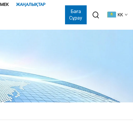
ӨМЕК
ЖАҢАЛЫҚТАР
Баға
KK
Сұрау