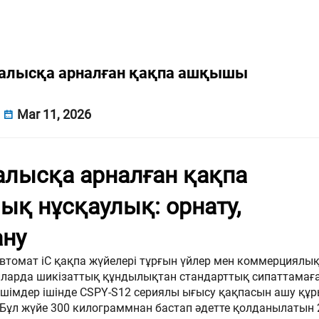
алысқа арналған қақпа ашқышы
Mar 11, 2026
алысқа арналған қақпа
қ нұсқаулық: орнату,
ану
автомат
iC
қақпа жүйелері тұрғын үйлер мен коммерциялы
айларда шикізаттық құндылықтан стандарттық сипаттамағ
ешімдер ішінде CSPY-S12 сериялы ығысу қақпасын ашу құ
 Бұл жүйе 300 килограммнан бастап әдетте қолданылатын