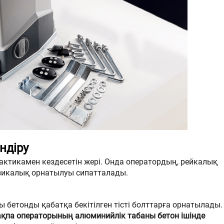
ндіру
актикамен кездесетін жері. Онда оператордың, рейкалық
зикалық орнатылуы сипатталады.
ы бетонды қабатқа бекітілген тісті болттарға орнатылады.
ақпа операторының алюминийлік табаны бетон ішінде