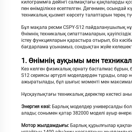
килограммға дейінгі салмақтағы қақпаларды қоз
пен өнімділікке есептелген. Дегенмен, осындай кү
техникалық қызмет көрсету талаптарын терең түс
Бұл мақала ресми CSPY-S12 пайдаланушылық нұ
Өнімнің техникалық сипаттамаларын, қауіпсіздік
істеу функцияларын қарастыра отырып, біз кәс
бағдарлама ұсынамыз, сондықтан жүйе келешекте
1. Өнімнің ауқымы мен техника
Кез келген физикалық орнату басталмас бұрын, б
S12 сериясы әртүрлі моделдерден тұрады, олар не
ажыратылады, бұл шығыс моменті мен максимал
Нұсқаулықтағы техникалық деректер кестесі аны
Энергия көзі:
Барлық моделдер универсалды бол
алады; сонымен қатар 382000 моделі ауыр өнерк
Мотор жылдамдығы:
Барлық құрылғылар қақпа
ұстайтын 1400 айн/мин қозғалтқыш жылдамдығы