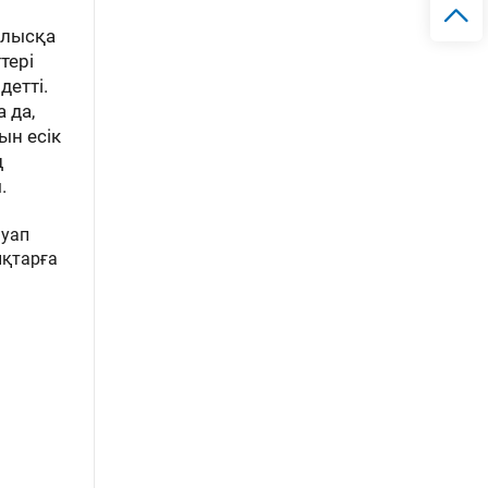
алысқа
тері
детті.
 да,
ын есік
ң
.
ауап
ықтарға