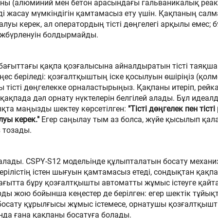
ияны (алюминий мен бетон арасындағы гальваникалық реа
ді жасау мүмкіндігін қамтамасыз ету үшін. Қақпаның сал
луы керек, ал оператордың тісті дөңгелегі арқылы емес; б
әжбүрленуін болдырмайды.
 бағыттағы қақпа қозғалысына айналдыратын тісті таяқша
ңес беріледі: қозғалтқыштың іске қосылуын өшіріңіз (қолм
тісті дөңгелекке орналастырыңыз. Қақпаны итеріп, рейк
ақпада дәл орнату нүктелерін белгілей алады. Бұл идеалд
ықта маңызды шектеу көрсетілген:
"Тісті дөңгелек пен тісті
луы керек."
Егер саңылау тым аз болса, жүйе қысылып қал
з тозады.
алады. CSPY-S12 модельінде құлыпталатын босату механи
 берілістің істен шығуын қамтамасыз етеді, сондықтан қақп
 бағытта бұру қозғалтқышты автоматты жұмыс істеуге қайт
ды жою бойынша кеңестер де берілген: егер шектік тұйы
ң босату құрылғысы жұмыс істемесе, орнатушы қозғалтқыш
онда ғана қақпаны босатуға болады.