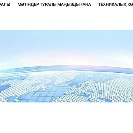
УРАЛЫ
МӘТІНДЕР ТУРАЛЫ МАҢЫЗДЫ ҒАНА
ТЕХНИКАЛЫҚ К