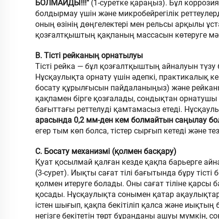
БОЛМАЙДЫ!!!"
(1-суретке қараңыз). Бұл корроз
болдырмау үшін және микробейрегілік реттеулер
оның өзінің дөңгелектері мен рельсы арқылы ұста
қозғалтқыштың қақпаның массасын көтеруге м
В. Тісті рейканың орнатылуы
Тісті рейка — бұл қозғалтқыштың айналуын түзу
Нұсқаулықта орнату үшін әдепкі, практикалық ке
босату құрылғысын пайдаланыңыз) және рейканы 
қақпамен бірге қозғалады, сондықтан орнатушы қ
бағыттағы реттелуді қамтамасыз етеді. Нұсқаул
арасында 0,2 мм-ден кем болмайтын саңылау бо
егер тым көп болса, тістер сырғып кетеді және те
C. Босату механизмі (қолмен басқару)
Қуат қосылмай қалған кезде қақпа барьерге айн
(3-сурет). Иықты сағат тілі бағытында бұру тісті
қолмен итеруге болады. Оны сағат тіліне қарсы
қосады. Нұсқаулықта сонымен қатар ақаулықтар
істен шығып, қақпа бекітіліп қалса және иықты
негізге бекітетін төрт бұранданы ашуы мүмкін, с