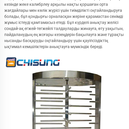
кезінде жеке калибрлеу арқылы нақты қоршаған орта
жағдайлары мен көлік жүрісі үшін тиімділікті оңтайландыруға
болады, бұл қондырғы орналасқан жеріне қарамастан сенімді
жұмыс істеуді қамтамасыз етеді. Бұл күрделі анықтау желісі
сондай-ақ егжей-тегжейлі талдауларды жинауға, өту уақытын,
пайдаланудың ең жоғары кезеңдерін бақылауға және тұрақты
нысанды басқаруды оңтайландыру үшін қауіпсіздіктің
ықтимал кемшіліктерін анықтауға мүмкіндік береді.