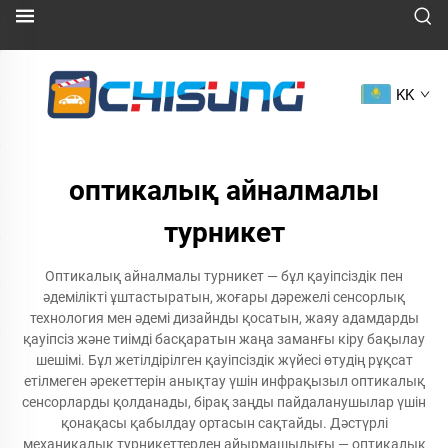
KK
оптикалық айналмалы
турникет
Оптикалық айналмалы турникет — бұл қауіпсіздік пен
әдемілікті ұштастыратын, жоғары дәрежелі сенсорлық
технология мен әдемі дизайнды қосатын, жаяу адамдарды
қауіпсіз және тиімді басқаратын жаңа заманғы кіру бақылау
шешімі. Бұл жетілдірілген қауіпсіздік жүйесі өтудің рұқсат
етілмеген әрекеттерін анықтау үшін инфрақызыл оптикалық
сенсорларды қолданады, бірақ заңды пайдаланушылар үшін
қонақасы қабылдау ортасын сақтайды. Дәстүрлі
механикалық турникеттерден айырмашылығы — оптикалық