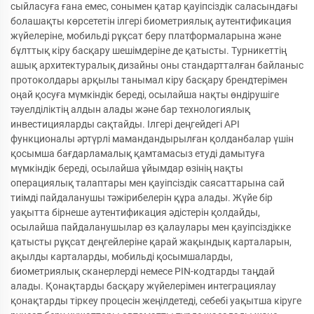
сыйласуға ғана емес, сонымен қатар қауіпсіздік саласындағы
болашақты көрсететін ілгері биометриялық аутентификация
жүйелеріне, мобильді рұқсат беру платформаларына және
бұлттық кіру басқару шешімдеріне де қатысты. Турникеттің
ашық архитектуралық дизайны оны стандартталған байланыс
протоколдары арқылы танымал кіру басқару брендтерімен
оңай қосуға мүмкіндік береді, осылайша нақты өндірушіге
тәуелділіктің алдын алады және бар технологиялық
инвестицияларды сақтайды. Ілгері деңгейдегі API
функционалы әртүрлі мамандандырылған қолданбалар үшін
қосымша бағдарламалық қамтамасыз етуді дамытуға
мүмкіндік береді, осылайша ұйымдар өзінің нақты
операциялық талаптары мен қауіпсіздік саясаттарына сай
тиімді пайдаланушы тәжірибелерін құра алады. Жүйе бір
уақытта бірнеше аутентификация әдістерін қолдайды,
осылайша пайдаланушылар өз қалаулары мен қауіпсіздікке
қатысты рұқсат деңгейлеріне қарай жақындық карталарын,
ақылды карталарды, мобильді қосымшаларды,
биометриялық сканерлерді немесе PIN-кодтарды таңдай
алады. Қонақтарды басқару жүйелерімен интеграциялау
қонақтарды тіркеу процесін жеңілдетеді, себебі уақытша кіруге