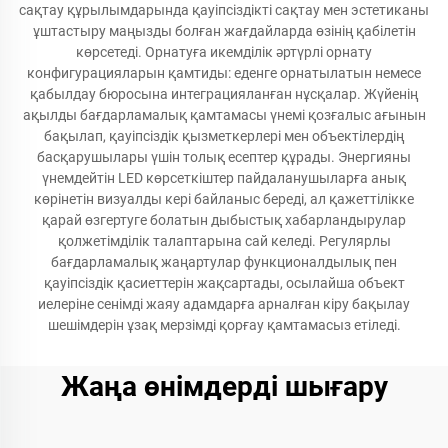
сақтау құрылымдарында қауіпсіздікті сақтау мен эстетиканы
ұштастыру маңызды болған жағдайларда өзінің қабілетін
көрсетеді. Орнатуға икемділік әртүрлі орнату
конфигурацияларын қамтиды: еденге орнатылатын немесе
қабылдау бюросына интеграцияланған нұсқалар. Жүйенің
ақылды бағдарламалық қамтамасы үнемі қозғалыс ағынын
бақылап, қауіпсіздік қызметкерлері мен объектілердің
басқарушылары үшін толық есептер құрады. Энергияны
үнемдейтін LED көрсеткіштер пайдаланушыларға анық
көрінетін визуалды кері байланыс береді, ал қажеттілікке
қарай өзгертуге болатын дыбыстық хабарландырулар
қолжетімділік талаптарына сай келеді. Регулярлы
бағдарламалық жаңартулар функционалдылық пен
қауіпсіздік қасиеттерін жақсартады, осылайша объект
иелеріне сенімді жаяу адамдарға арналған кіру бақылау
шешімдерін ұзақ мерзімді қорғау қамтамасыз етіледі.
Жаңа өнімдерді шығару