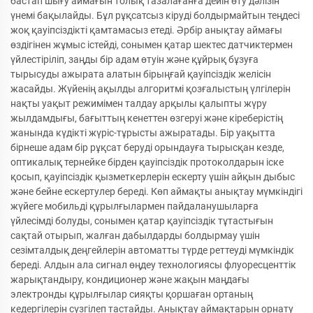
бастап шығу аймағын толық тазалағанға дейін өту дәлізін
үнемі бақылайды. Бұл рұқсатсыз кіруді болдырмайтын теңдесі
жоқ қауіпсіздікті қамтамасыз етеді. Әрбір анықтау аймағы
өздігінен жұмыс істейді, сонымен қатар шектес датчиктермен
үйлестіріліп, заңды бір адам өтуін және құйрық бұзуға
тырысуды ажырата алатын бірыңғай қауіпсіздік желісін
жасайды. Жүйенің ақылды алгоритмі қозғалыстың үлгілерін
нақты уақыт режимімен талдау арқылы қалыпты жүру
жылдамдығы, бағыттың кенеттен өзгеруі және кіреберістің
жанында күдікті жүріс-тұрысты ажыратады. Бір уақытта
бірнеше адам бір рұқсат беруді орындауға тырысқан кезде,
оптикалық тернейке бірден қауіпсіздік протоколдарын іске
қосып, қауіпсіздік қызметкерлерін ескерту үшін айқын дыбыс
және бейне ескертулер береді. Көп аймақты анықтау мүмкіндігі
жүйеге мобильді құрылғылармен пайдаланушыларға
үйлесімді болуды, сонымен қатар қауіпсіздік тұтастығын
сақтай отырып, жалған дабылдарды болдырмау үшін
сезімталдық деңгейлерін автоматты түрде реттеуді мүмкіндік
береді. Алдын ала сигнал өңдеу технологиясы флуоресценттік
жарықтандыру, кондиционер және жақын маңдағы
электронды құрылғылар сияқты қоршаған ортаның
кедергілерін сүзгілеп тастайды. Анықтау аймақтарын орнату