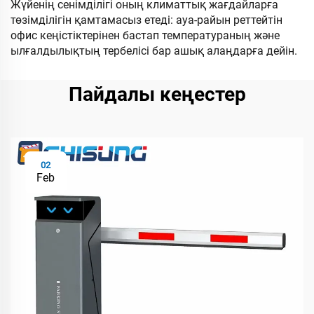
Жүйенің сенімділігі оның климаттық жағдайларға
төзімділігін қамтамасыз етеді: ауа-райын реттейтін
офис кеңістіктерінен бастап температураның және
ылғалдылықтың тербелісі бар ашық алаңдарға дейін.
Пайдалы кеңестер
02
Feb