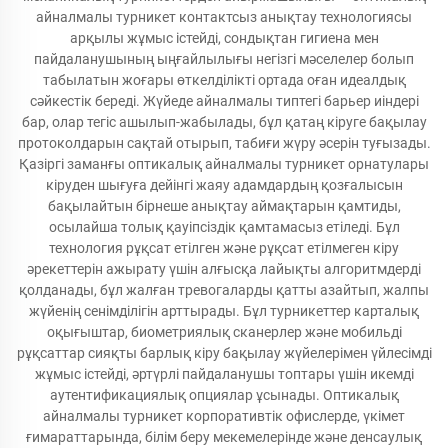
айналмалы турникет контактсыз анықтау технологиясы
арқылы жұмыс істейді, сондықтан гигиена мен
пайдаланушының ыңғайлылығы негізгі мәселелер болып
табылатын жоғары өткелділікті ортада оған идеалдық
сәйкестік береді. Жүйеде айналмалы типтегі барьер иіндері
бар, олар тегіс ашылып-жабылады, бұл қатаң кіруге бақылау
протоколдарын сақтай отырып, табиғи жүру әсерін туғызады.
Қазіргі заманғы оптикалық айналмалы турникет орнатулары
кіруден шығуға дейінгі жаяу адамдардың қозғалысын
бақылайтын бірнеше анықтау аймақтарын қамтиды,
осылайша толық қауіпсіздік қамтамасыз етіледі. Бұл
технология рұқсат етілген және рұқсат етілмеген кіру
әрекеттерін ажырату үшін алғысқа лайықты алгоритмдерді
қолданады, бұл жалған тревогаларды қатты азайтып, жалпы
жүйенің сенімділігін арттырады. Бұл турникеттер карталық
оқығыштар, биометриялық сканерлер және мобильді
рұқсаттар сияқты барлық кіру бақылау жүйелерімен үйлесімді
жұмыс істейді, әртүрлі пайдаланушы топтары үшін икемді
аутентификациялық опциялар ұсынады. Оптикалық
айналмалы турникет корпоративтік офислерде, үкімет
ғимараттарында, білім беру мекемелерінде және денсаулық