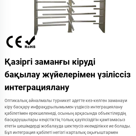
Қазіргі заманғы кіруді
бақылау жүйелерімен үзіліссіз
интеграциялану
Оптикалық айналмалы турникет әдетте кез-келген заманауи
кіру басқару инфрақұрылымымен үздіксіз интеграциялану
қабілетімен ерекшеленеді, осының арқасында объектілердің
басқарушылары кеңістіктің толық қауіпсіздігін қамтамасыз
ететін шешімдерді жобалауда шектеусіз икемділікке ие болады.
Бұл интеграция қабілеті негізгі карталық оқығыштармен