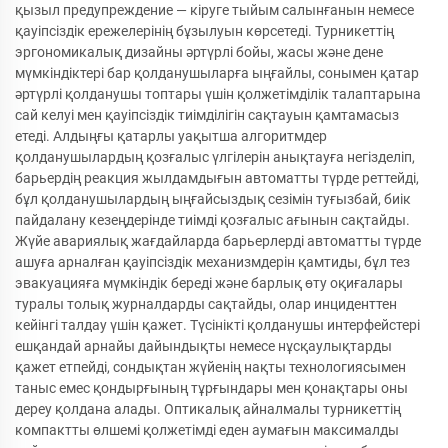
қызыл предупреждение — кіруге тыйым салынғанын немесе
қауіпсіздік ережелерінің бұзылуын көрсетеді. Турникеттің
эргономикалық дизайны әртүрлі бойы, жасы және дене
мүмкіндіктері бар қолданушыларға ыңғайлы, сонымен қатар
әртүрлі қолданушы топтары үшін қолжетімділік талаптарына
сай келуі мен қауіпсіздік тиімділігін сақтауын қамтамасыз
етеді. Алдыңғы қатарлы уақытша алгоритмдер
қолданушылардың қозғалыс үлгілерін анықтауға негізделіп,
барьердің реакция жылдамдығын автоматты түрде реттейді,
бұл қолданушылардың ыңғайсыздық сезімін туғызбай, биік
пайдалану кезеңдерінде тиімді қозғалыс ағынын сақтайды.
Жүйе авариялық жағдайларда барьерлерді автоматты түрде
ашуға арналған қауіпсіздік механизмдерін қамтиды, бұл тез
эвакуацияға мүмкіндік береді және барлық өту оқиғалары
туралы толық журналдарды сақтайды, олар инциденттен
кейінгі талдау үшін қажет. Түсінікті қолданушы интерфейстері
ешқандай арнайы дайындықты немесе нұсқаулықтарды
қажет етпейді, сондықтан жүйенің нақты технологиясымен
таныс емес қондырғының тұрғындары мен қонақтары оны
дереу қолдана алады. Оптикалық айналмалы турникеттің
компактты өлшемі қолжетімді еден аумағын максималды