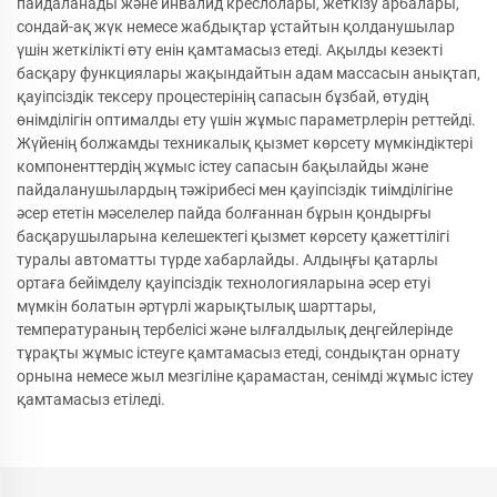
пайдаланады және инвалид креслолары, жеткізу арбалары,
сондай-ақ жүк немесе жабдықтар ұстайтын қолданушылар
үшін жеткілікті өту енін қамтамасыз етеді. Ақылды кезекті
басқару функциялары жақындайтын адам массасын анықтап,
қауіпсіздік тексеру процестерінің сапасын бұзбай, өтудің
өнімділігін оптималды ету үшін жұмыс параметрлерін реттейді.
Жүйенің болжамды техникалық қызмет көрсету мүмкіндіктері
компоненттердің жұмыс істеу сапасын бақылайды және
пайдаланушылардың тәжірибесі мен қауіпсіздік тиімділігіне
әсер ететін мәселелер пайда болғаннан бұрын қондырғы
басқарушыларына келешектегі қызмет көрсету қажеттілігі
туралы автоматты түрде хабарлайды. Алдыңғы қатарлы
ортаға бейімделу қауіпсіздік технологияларына әсер етуі
мүмкін болатын әртүрлі жарықтылық шарттары,
температураның тербелісі және ылғалдылық деңгейлерінде
тұрақты жұмыс істеуге қамтамасыз етеді, сондықтан орнату
орнына немесе жыл мезгіліне қарамастан, сенімді жұмыс істеу
қамтамасыз етіледі.