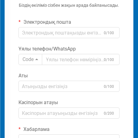
Біздің өкіліміз сізбен жақын арада байланысады.
Электрондық пошта
0/100
Ұялы телефон/WhatsApp
Code
0/100
Аты
0/100
Кәсіпорын атауы
0/200
Хабарлама