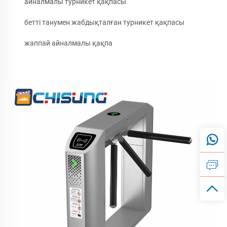
айналмалы турникет қақпасы
бетті танумен жабдықталған турникет қақпасы
жаппай айналмалы қақпа