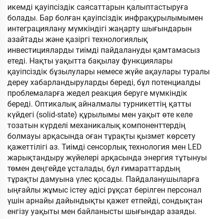
икемді қауіпсіздік саясаттарын қалыптастыруға
болады. Бар болған қауіпсіздік инфрақұрылымымен
интеграциялану мүмкіндігі жаңарту шығындарын
азайтады және қазіргі технологиялық
инвестицияларды тиімді пайдалануды қамтамасыз
етеді. Нақты уақытта бақылау функциялары
қауіпсіздік бұзылулары немесе жүйе ақаулары туралы
дереу хабарландыруларды береді, бұл потенциалды
проблемаларға жедел реакция беруге мүмкіндік
береді. Оптикалық айналмалы турникеттің қатты
күйдегі (solid-state) құрылымы мен уақыт өте келе
тозатын күрделі механикалық компоненттердің
болмауы арқасында оған тұрақты қызмет көрсету
қажеттілігі аз. Тиімді сенсорлық технология мен LED
жарықтандыру жүйелері арқасында энергия тұтынуы
төмен деңгейде ұсталады, бұл ғимараттардың
тұрақты дамуына үлес қосады. Пайдаланушыларға
ыңғайлы жұмыс істеу әдісі рұқсат берілген персонал
үшін арнайы дайындықты қажет етпейді, сондықтан
енгізу уақыты мен байланысты шығындар азаяды.