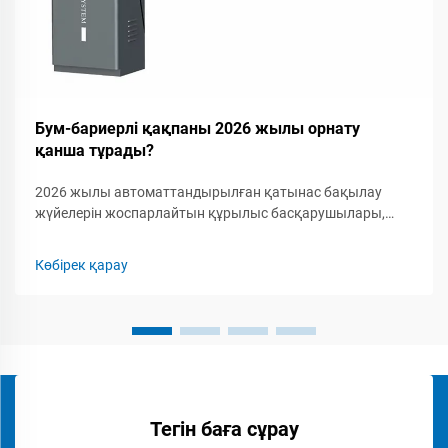
Бум-бариерлі қақпаны 2026 жылы орнату
қанша тұрады?
2026 жылы автоматтандырылған қатынас бақылау
жүйелерін жоспарлайтын құрылыс басқарушылары,
қауіпсіздік мамандары мен кәсіпкерлер үшін бум-
бариерлік қақпақты орнатудың толық шығын
Көбірек қарау
құрылымын түсіну маңызды. Бум-бариерлік қақпаққа...
Тегін баға сұрау