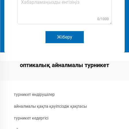
0/1000
Жіберу
оптикалық айналмалы турникет
турникет өндірушілер
айналмалы қақпа қауіпсіздік қақпасы
турникет кедергісі