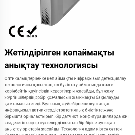
Жетілдірілген көпаймақты
анықтау технологиясы
Оптикалық тернейке көп аймақты инфрақызыл детекциялау
технологиясы қосылған, ол бүкіл өту аймағында көзге
көрінбейтін қауіпсіздік кедергілерін жасайды, бұл жаяу
жүргіншілердің әрбір қозғалысын жан-жақты бақылауды
қамтамасыз етеді. Бұл озық жүйе бірнеше жұптасқан
инфрақызыл датчиктерді стратегиялық биіктікте және
бұрышта орналастырып, бір датчикті конфигурацияларда жиі
кездесетін соқыр нүктелерді жоятын бір-біріне ауысқан
анықтау өрістерін жасайды. Технология адам кірген сәттен