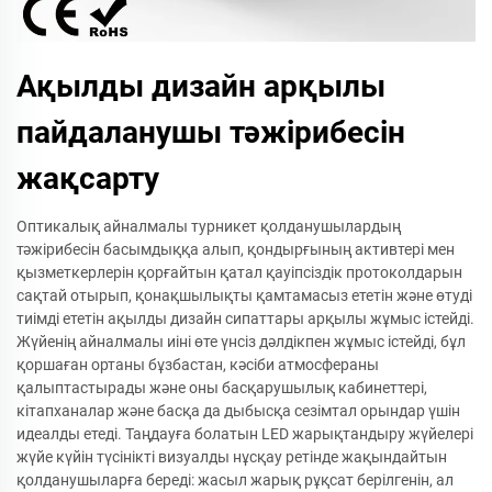
Ақылды дизайн арқылы
пайдаланушы тәжірибесін
жақсарту
Оптикалық айналмалы турникет қолданушылардың
тәжірибесін басымдыққа алып, қондырғының активтері мен
қызметкерлерін қорғайтын қатал қауіпсіздік протоколдарын
сақтай отырып, қонақшылықты қамтамасыз ететін және өтуді
тиімді ететін ақылды дизайн сипаттары арқылы жұмыс істейді.
Жүйенің айналмалы иіні өте үнсіз дәлдікпен жұмыс істейді, бұл
қоршаған ортаны бұзбастан, кәсіби атмосфераны
қалыптастырады және оны басқарушылық кабинеттері,
кітапханалар және басқа да дыбысқа сезімтал орындар үшін
идеалды етеді. Таңдауға болатын LED жарықтандыру жүйелері
жүйе күйін түсінікті визуалды нұсқау ретінде жақындайтын
қолданушыларға береді: жасыл жарық рұқсат берілгенін, ал