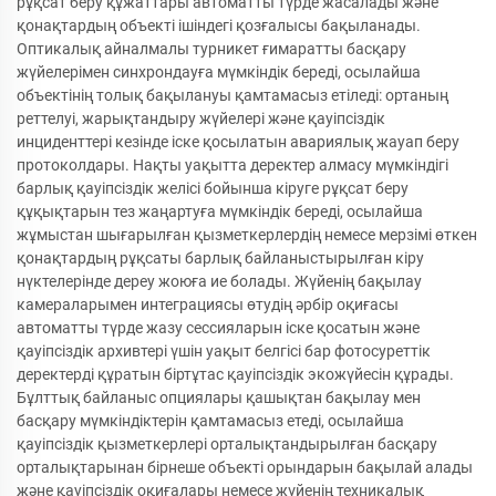
рұқсат беру құжаттары автоматты түрде жасалады және
қонақтардың объекті ішіндегі қозғалысы бақыланады.
Оптикалық айналмалы турникет ғимаратты басқару
жүйелерімен синхрондауға мүмкіндік береді, осылайша
объектінің толық бақылануы қамтамасыз етіледі: ортаның
реттелуі, жарықтандыру жүйелері және қауіпсіздік
инциденттері кезінде іске қосылатын авариялық жауап беру
протоколдары. Нақты уақытта деректер алмасу мүмкіндігі
барлық қауіпсіздік желісі бойынша кіруге рұқсат беру
құқықтарын тез жаңартуға мүмкіндік береді, осылайша
жұмыстан шығарылған қызметкерлердің немесе мерзімі өткен
қонақтардың рұқсаты барлық байланыстырылған кіру
нүктелерінде дереу жоюға ие болады. Жүйенің бақылау
камераларымен интеграциясы өтудің әрбір оқиғасы
автоматты түрде жазу сессияларын іске қосатын және
қауіпсіздік архивтері үшін уақыт белгісі бар фотосуреттік
деректерді құратын біртұтас қауіпсіздік экожүйесін құрады.
Бұлттық байланыс опциялары қашықтан бақылау мен
басқару мүмкіндіктерін қамтамасыз етеді, осылайша
қауіпсіздік қызметкерлері орталықтандырылған басқару
орталықтарынан бірнеше объекті орындарын бақылай алады
және қауіпсіздік оқиғалары немесе жүйенің техникалық