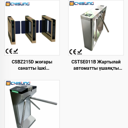
CSBZ215D жоғары
CSTSE011B Жартылай
санатты ішкі
автоматты үшаяқты
кеңістіктерге арналған
триподты турникет 1000
жылдамдықты
мм ұзындық х 250 мм
айдағыш қақпа, өзі
ені х 960 мм биіктік
әзірлеген қозғалтқыш,
Тұтынушылар үшін
темірден жасалған
тапсырыс бойынша
ыстықтай
дайындалған тік бұрыш
домалақталған парақ
корпус, құйма темір
механизмі