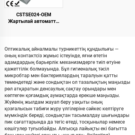
CSTSE024-OEM
Жартылай автоматты
вертикальды үшаяқты
триподты турникет 485
мм ұзындық х 280 мм
ені х 980 мм биіктік
Оптикалық айналмалы турникеттің құндылығы —
SUS304 материал
оның контактсіз жұмыс істеуінде, яғни өтетін
адамдардың барьерлік механизмдерге тиіп өтуіне
қажеттілік болмауында. Бұл гигиеналық тәсіл
микробтар мен бактериялардың таралуын қатты
төмендетеді және сондықтан ол тазалықтың маңызды
рөл атқаратын денсаулық сақтау орындары мен
көптеген қоғамдық аумақтарда ерекше маңызды.
Жүйенің жылдам жауап беру уақыты оның
қозғалысын табиғи жүру үлгілеріне сәйкес келтіруге
мүмкіндік береді, сондықтан тасымалдау шығындары
пик сағаттарында да тегіс өтеді, тосқынылар немесе
кешігулер туғызбайды. Алғысқа лайықты екі бағытта