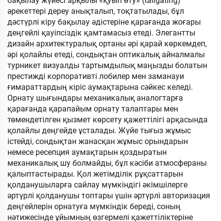
бақылау жүйесі арқылы «қуып өту» (tailgating)
әрекеттері дереу анықталып, тоқтатылады, бұл
дәстүрлі кіру бақылау әдістеріне қарағанда жоғары
деңгейлі қауіпсіздік қамтамасыз етеді. Элегантты
дизайн архитектуралық ортаны әрі қарай көркемдеп,
әрі қолайлы етеді, сондықтан оптикалық айналмалы
турникет визуалды тартымдылық маңызды болатын
престижді корпоративті лобилер мен заманауи
ғимараттардың кіріс аумақтарына сәйкес келеді.
Орнату шығындары механикалық аналогтарға
қарағанда қарапайым орнату талаптары мен
төмендетілген қызмет көрсету қажеттілігі арқасында
қолайлы деңгейде ұсталады. Жүйе тығыз жұмыс
істейді, сондықтан жанасқан жұмыс орындарын
немесе ресепция аумақтарын қоздыратын
механикалық шу болмайды, бұл кәсіби атмосфераны
қалыптастырады. Қол жетімділік рұқсаттарын
қолданушыларға сайлау мүмкіндігі әкімшілерге
әртүрлі қолданушы топтары үшін әртүрлі авторизация
деңгейлерін орнатуға мүмкіндік береді, соның
нәтижесінде ұйымның өзгермелі қажеттіліктеріне