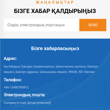
ЖАҢАЛЫҚТАР
БІЗГЕ ХАБАР ҚАЛДЫРЫҢЫЗ
Бізге хабарласыңыз
Адрес:
Қытайдың Гуандун провинциясы, Шэньчжэнь қаласы, Баолун
көшесі, Баолун ауданы, Шэньшань көшесі, №640, 501-бөлме
Телефон:
+86-13480780812
Электрондық пошта:
Company E-mail:
[email protected]