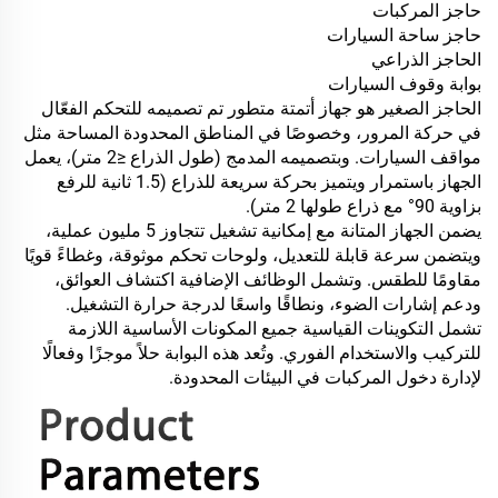
حاجز المركبات
حاجز ساحة السيارات
الحاجز الذراعي
بوابة وقوف السيارات
الحاجز الصغير هو جهاز أتمتة متطور تم تصميمه للتحكم الفعّال
في حركة المرور، وخصوصًا في المناطق المحدودة المساحة مثل
مواقف السيارات. وبتصميمه المدمج (طول الذراع ≤2 متر)، يعمل
الجهاز باستمرار ويتميز بحركة سريعة للذراع (1.5 ثانية للرفع
بزاوية 90° مع ذراع طولها 2 متر).
يضمن الجهاز المتانة مع إمكانية تشغيل تتجاوز 5 مليون عملية،
ويتضمن سرعة قابلة للتعديل، ولوحات تحكم موثوقة، وغطاءً قويًا
مقاومًا للطقس. وتشمل الوظائف الإضافية اكتشاف العوائق،
ودعم إشارات الضوء، ونطاقًا واسعًا لدرجة حرارة التشغيل.
تشمل التكوينات القياسية جميع المكونات الأساسية اللازمة
للتركيب والاستخدام الفوري. وتُعد هذه البوابة حلاً موجزًا وفعالًا
لإدارة دخول المركبات في البيئات المحدودة.