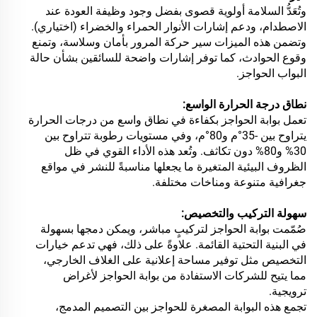
وتُعَدُّ السلامة أولوية قصوى بفضل وجود وظيفة العودة عند
الاصطدام، ودعم إشارات الأنوار الحمراء والخضراء (اختياري).
وتضمن هذه الميزات سير حركة المرور بأمان وسلاسة، وتمنع
وقوع الحوادث، كما توفر إشارات واضحة للسائقين بشأن حالة
البواب الحواجز.
نطاق درجة الحرارة الواسع:
تعمل بوابة الحواجز بكفاءة في نطاق واسع من درجات الحرارة
يتراوح بين -35°م و80°م، وفي مستويات رطوبة تتراوح بين
30% و80% دون تكاثف. وتُعد هذه الأداء القوي في ظل
الظروف البيئية المتغيرة ما يجعلها مناسبةً للنشر في مواقع
جغرافية متنوعة ومناخات مختلفة.
سهولة التركيب والتخصيص:
صُمّمت بوابة الحواجز لتركيبٍ مباشر، ويمكن دمجها بسهولة
في البنية التحتية القائمة. علاوةً على ذلك، فهي تدعم خيارات
التخصيص مثل توفير مساحة إعلانية على الغلاف الخارجي،
مما يتيح للشركات الاستفادة من بوابة الحواجز لأغراض
ترويجية.
تجمع هذه البوابة المصغرة للحواجز بين التصميم المدمج،