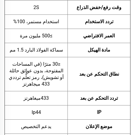
وقت رفع/خفض الذراع
2S
تردد الاستخدام
استخدام مستمر، 100%
العمر الافتراضي
≥500 مليون مرة
مادة الهيكل
سماكة الفولاذ البارد 1.5 مم
≤30 مترًا (في المساحات
المفتوحة، بدون عوائق حائلة
نطاق التحكم عن بعد
أو تشويش)، رمز تعلُّم ترددي
433 ميجاهرتز
تردد التحكم عن بعد
433ميغاهرتز
Ip44
IP
موضع الإعلان
يدعم التخصيص