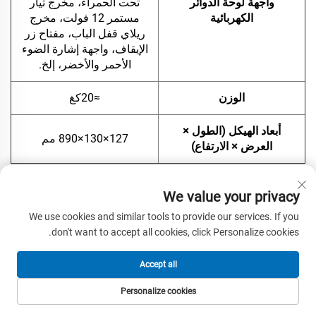
واجهة لوحة الدوائر
تحت الحمراء، مخرج تيار
الكهربائية
مستمر 12 فولت، مخرج
ريلاي قفل الباب، مفتاح زر
الإيقاف، واجهة إشارة الضوء
الأحمر والأخضر، إلخ.
الوزن
≈20كغ
أبعاد الهيكل (الطول ×
127×130×890 مم
العرض × الارتفاع)
We value your privacy
الميزة التنافسية:
We use cookies and similar tools to provide our services. If you
يتمتّع بوابات الحواجز الصغيرة بعدة مزايا تنافسية بارزة تجعلها
don't want to accept all cookies, click Personalize cookies.
خيارًا ممتازًا للتحكم في حركة المرور وإدارتها بكفاءة:
حجم مدمج:
Accept all
وبطول قصوى للعمود يبلغ مترين، صُمّمت هذه البوابة الصغيرة
Personalize cookies
لتوفير المساحة، ما يجعلها مثالية للتركيب في المناطق المحدودة
الهاتف
البريد الإلكتروني
المنتجات
الصفحة الرئيسية
المساحة، مثل مواقف السيارات والمداخل الصغيرة.