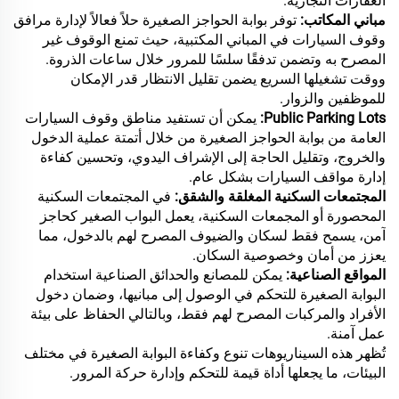
العقارات التجارية.
مباني المكاتب:
توفر بوابة الحواجز الصغيرة حلاً فعالاً لإدارة مرافق
وقوف السيارات في المباني المكتبية، حيث تمنع الوقوف غير
المصرح به وتضمن تدفقًا سلسًا للمرور خلال ساعات الذروة.
ووقت تشغيلها السريع يضمن تقليل الانتظار قدر الإمكان
للموظفين والزوار.
Public Parking Lots:
يمكن أن تستفيد مناطق وقوف السيارات
العامة من بوابة الحواجز الصغيرة من خلال أتمتة عملية الدخول
والخروج، وتقليل الحاجة إلى الإشراف اليدوي، وتحسين كفاءة
إدارة مواقف السيارات بشكل عام.
المجتمعات السكنية المغلقة والشقق:
في المجتمعات السكنية
المحصورة أو المجمعات السكنية، يعمل البواب الصغير كحاجز
آمن، يسمح فقط لسكان والضيوف المصرح لهم بالدخول، مما
يعزز من أمان وخصوصية السكان.
المواقع الصناعية:
يمكن للمصانع والحدائق الصناعية استخدام
البوابة الصغيرة للتحكم في الوصول إلى مبانيها، وضمان دخول
الأفراد والمركبات المصرح لهم فقط، وبالتالي الحفاظ على بيئة
عمل آمنة.
تُظهر هذه السيناريوهات تنوع وكفاءة البوابة الصغيرة في مختلف
البيئات، ما يجعلها أداة قيمة للتحكم وإدارة حركة المرور.