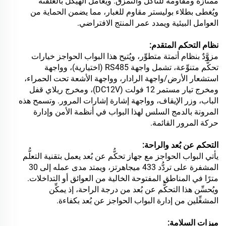
ممتازة ومقاومة للتآكل والتمزق. ويُعامل الهيكل بالغلفنة
ويُغطى بطلاء بوليستر مقاوم للغبار، مما يضمن الحماية من
العوامل البيئية ويمدد عمر المنتج الافتراضي.
نظام التحكم المتقدم:
مزوَّدٌ بنظام أتمتة متطوِّر، ويُتيح هذا البواب الحواجز خيارات
تحكُّم متنوِّعة، تشمل واجهة RS485 (اختيارية)، وواجهة
استشعار الأرض/واجهة الرادار، وواجهة الأشعة تحت الحمراء،
ومخرج تيار مستمر 12 فولت (DC12V)، ومخرج ريلاي قفل
الباب، وزر الإيقاف، وواجهة إشارة إشارات المرور. وتسمح هذه
المرونة بالدمج السلس لهذا البواب في أنظمة الأمن وإدارة
حركة المرور القائمة.
التحكم عن بُعد والراحة:
يأتي البواب الحواجز مع جهاز تحكُّم عن بُعد يعمل بتقنية التعلُّم
المشفرة على تردُّد 433 ميجاهرتز، ويمتد مدى عمله إلى 30
مترًا في المناطق المفتوحة الخالية من العوائق أو التداخلات.
ويُحسِّن هذا التحكُّم عن بُعد من درجة الراحة، إذ يمكِّن
المشغِّلين من إدارة البواب الحواجز عن بُعد بكفاءة.
ميزات السلامة: