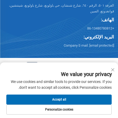
الغرفة ٥٠١، الرقم ٦٤٠، شارع شنشان، حي باولونغ، شارع باولونغ، شينتشين،
قوانغدونغ، الصين
الهاتف:
+86-13480780812
البريد الإلكتروني:
Company E-mail:
[email protected]
We value your privacy
حقوق الطبع والنشر © ٢٠٢٦ شركة تشيسونغ لتكنولوجيا الذكاء (شينتشين)
We use cookies and similar tools to provide our services. If you
المحدودة. جميع الحقوق محفوظة. -
سياسة الخصوصية
don't want to accept all cookies, click Personalize cookies.
Accept all
Personalize cookies
الهاتف
البريد الإلكتروني
المنتجات
الصفحة الرئيسية