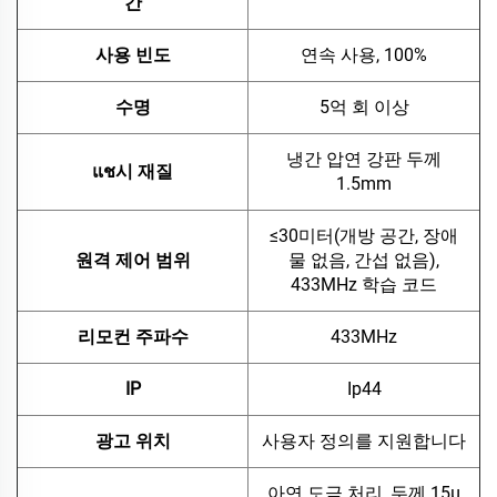
간
사용 빈도
연속 사용, 100%
수명
5억 회 이상
냉간 압연 강판 두께
แช시 재질
1.5mm
≤30미터(개방 공간, 장애
원격 제어 범위
물 없음, 간섭 없음),
433MHz 학습 코드
리모컨 주파수
433MHz
IP
Ip44
광고 위치
사용자 정의를 지원합니다
아연 도금 처리, 두께 15μ