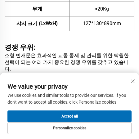
무게
≈20Kg
샤시 크기 (LxWxH)
127*130*890mm
경쟁 우위:
소형 번개문은 효과적인 교통 통제 및 관리를 위한 탁월한
선택이 되는 여러 가지 중요한 경쟁 우위를 갖추고 있습니
다.
컴팩트한 크기:
We value your privacy
최대 폴 길이 2미터로 설계된 이 소형 번개문은 공간 활용성
We use cookies and similar tools to provide our services. If you
이 뛰어나 주차장이나 작은 출입구와 같이 공간이 제한된 곳
don't want to accept all cookies, click Personalize cookies.
에 설치하기에 이상적입니다.
빠른 작동:
Accept all
이 장벽 게이트는 2미터 폴 기준 90°에서 단 1.5초 만에 열리
Personalize cookies
거나 닫히므로 신속하고 효율적인 차량 통행이 가능합니다.
홈페이지
제품
이메일
전화