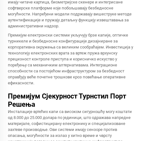
имају читаче картица, биометријске скенере и интегрисане
софтверске платформе које побољшавају безбедносне
могућности. Напређени модели подржавају вишеструке методе
аутентификације и пружају детаљну функцију извештавања за
административни надзор.
Премијум електронски системи укључују брзе капије, оптичке
турникеле и безбедносне конфигурације дизајниране за
корпоративна окружења са великим сообраћајем. Инвестиција у
технологију електронских врата за вртеж пружа врхунску
прецизност контроле приступа и корисничко искуство у
поређењу са механичким алтернативама. Интеграционе
способности са постојећом инфраструктуром за безбедност
оправђују веће почетне трошкове кроз повећање оперативне
ефикасности.
Премијум Сјекурност Турнстил Порт
Решења
Инсталације вртећих капи са високом сигурношћу могу коштати
од 8.000 до 25.000 долара по јединици, што одражава напредне
материјале, софистицирану електронику и специјализоване
захтеве производње. Ови системи имају сензоре против
опасања, могућности за излаз у хитно време и чврсту