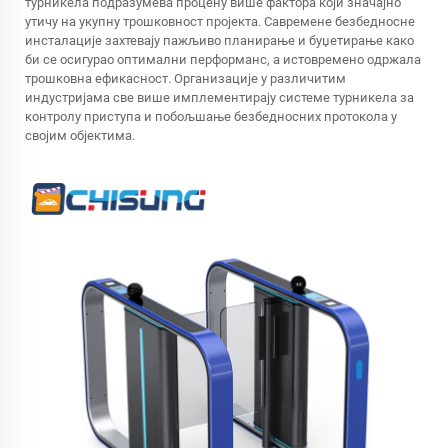
турникела подразумева процену више фактора који значајно
утичу на укупну трошковност пројекта. Савремене безбедносне
инсталације захтевају пажљиво планирање и буџетирање како
би се осигурао оптимални перформанс, а истовремено одржала
трошковна ефикасност. Организације у различитим
индустријама све више имплементирају системе турникела за
контролу приступа и побољшање безбедносних протокола у
својим објектима.