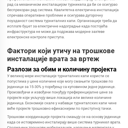
рад са механичком инсталацијом турникела да би се осигурао
беспрекоран рад система. Квалитетна електрична инсталација
спречава оперативне проблеме и осигурава дугорочну
поузданост система турниталних капи. Организације треба да
исплате буџет за електричне надоградње када постојећа
инфраструктура не може да подржава модерне захтеве
електронске контроле приступа.
Фактори који утичу на трошкове
инсталације врата за вртеж
Разлози за обим и количину пројекта
У великој мери инсталације турниталних капи користи се
попустима у цене количине које могу смањити трошкове по
јединици за 15-30% у поређењу са куповином једне јединице.
Произвођачи и извођачи понуђују преференцијалне цене за
пројекте који укључују више локација или велике количине
јединица. Економије скале у набавци турниталских капи чине
веће пројекте трошковно ефикаснијим по приступној тачки.
Трошкови координације пројекта смањују се на основу јединице
када се истовремено инсталирају више система турникел врата.
Сподељени трошкови мобилизације, нарачање материјала у