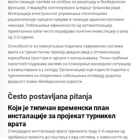
врата смањује захтеве за особље за рецепцију и безбедносне
функције, стварајући континуирано штедњу трошкова рада.
Интеграција електронског управљања посетиоцима
рационализује процесе пријаве и смањује административне
накнаде. Побољшање ефикасности од аутоматизације
турниталних капи често оправдава почетне инвестиције у року
од 2-3 године.
Способности за прикупљање података савремених система
врата са турнистилом пружају вредне увид у оптимизацију
коришћења простора и одлуке о запошљавању. Точно праћење
заузетosti подржава захтеве за планирање ванредних ситуација
и извештавање о у складу. Организације које користе податке о
турникелима за оперативна побољшања остварују додатну
вредност изван безбедносних користи.
Često postavljana pitanja
Који је типичан временски план
инсталације за пројекат турникел
врата
Стандардне инсталације врата турникета трају 2-4 недеље од
одобрења пројекта до пуштања у рад система, у зависности од