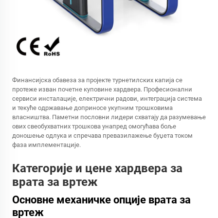
Финансијска обавеза за пројекте турнетилских капија се
протеже изван почетне куповине хардвера. Професионални
сервиси инсталације, електрични радови, интеграција система
и текуће одржавање доприносе укупним трошковима
власништва. Паметни пословни лидери схватају да разумевање
ових свеобухватних трошкова унапред омогућава боље
доношење одлука и спречава превазилажење буџета током
фаза имплементације.
Категорије и цене хардвера за
врата за вртеж
Основне механичке опције врата за
вртеж