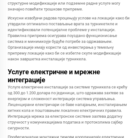
структурне модификације или подземне радне услуге могу
значајно повећати трошкове припреме.
Искусни извођачи радова процењују услове на локацији како би
утврдили оптимално постављање врата за турникетиле и
идентификовали потенцијалне проблеме у инсталацији.
Правилна припрема осигурава поуздано функционисање
система и минимизује будуће потребе за одржавањем.
Организације имају користи од инвестирања у темељну
припрему локације како би се избегле скупе модификације
након завршетка инсталације турникела.
Услуге електричне и мрежне
интеграције
Услуге електричне инсталације за системе турникела се крећу
од 300 до 1.200 долара по јединици, што одражава захтеве за
енергијом и сложеност интеграције система управљања.
Лиценцирани електричари се баве напајањем, инсталирањем
хитних кола и поштовањем локалних електричних правила.
Интеграција мрежа за електронске системе захтева додатну
стручност у комуникацијама података и протоколима сајбер
сигурности.
Професионални монтажни тимови координирају електрични