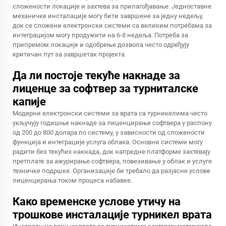
сложености локације и захтева за прилагођавање. Једноставне
механичке инсталације могу бити завршене за једну недељу,
док се сложени електронски системи са великим потребама за
интеграцијом могу продужити на 6-8 недеља. Потреба за
припремом локације и одобрење дозвола често одређују
критичан пут за завршетак пројекта.
Да ли постоје текуће накнаде за
лиценце за софтвер за турниталске
капије
Модерни електронски системи за врата са турникелима често
укључују годишње накнаде за лиценцирање софтвера у распону
од 200 до 800 долара по систему, у зависности од сложености
функција и интеграције услуга облака. Основни системи могу
радити без текућих накнада, док напредне платформе захтевају
претплате за ажурирање софтвера, повезивање у облак и услуге
техничке подршке. Организације би требало да разјасне услове
лиценцирања током процеса набавке.
Како временске услове утичу на
трошкове инсталације турникел врата