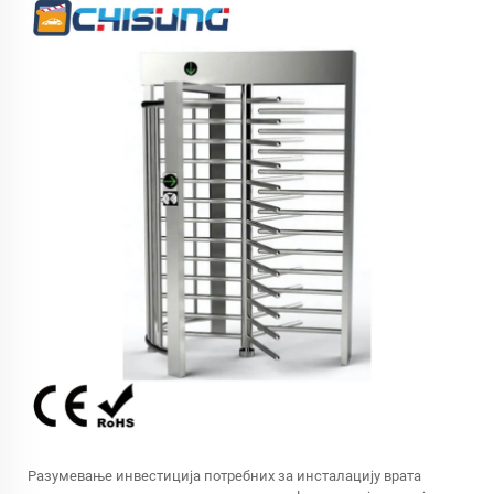
Разумевање инвестиција потребних за инсталацију врата