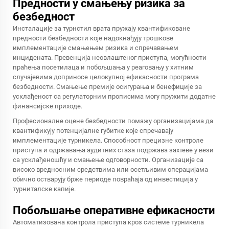
Предности у смањењу ризика за
безбедност
Инсталације за турнстил врата пружају квантификоване
предности безбедности које надокнађују трошкове
имплементације смањењем ризика и спречавањем
инцидената. Превенција неовлаштеног приступа, могућности
праћења посетилаца и побољшања у реаговању у хитним
случајевима доприносе целокупној ефикасности програма
безбедности. Смањење премије осигурања и бенефиције за
усклађеност са регулаторним прописима могу пружити додатне
финансијске приходе.
Професионалне оцене безбедности помажу организацијама да
квантификују потенцијалне губитке које спречавају
имплементације турникела. Способност прецизне контроле
приступа и одржавања аудитних стаза подржава захтеве у вези
са усклађеношћу и смањење одговорности. Организације са
високо вредносним средствима или осетљивим операцијама
обично остварују брже периоде повраћаја од инвестиција у
турниталске капије.
Побољшање оперативне ефикасности
Автоматизована контрола приступа кроз системе турникела