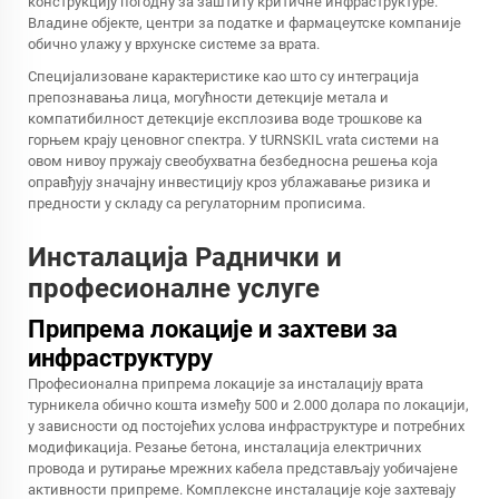
конструкцију погодну за заштиту критичне инфраструктуре.
Владине објекте, центри за податке и фармацеутске компаније
обично улажу у врхунске системе за врата.
Специјализоване карактеристике као што су интеграција
препознавања лица, могућности детекције метала и
компатибилност детекције експлозива воде трошкове ка
горњем крају ценовног спектра. У
tURNSKIL vrata
системи на
овом нивоу пружају свеобухватна безбедносна решења која
оправђују значајну инвестицију кроз ублажавање ризика и
предности у складу са регулаторним прописима.
Инсталација Раднички и
професионалне услуге
Припрема локације и захтеви за
инфраструктуру
Професионална припрема локације за инсталацију врата
турникела обично кошта између 500 и 2.000 долара по локацији,
у зависности од постојећих услова инфраструктуре и потребних
модификација. Резање бетона, инсталација електричних
провода и рутирање мрежних кабела представљају уобичајене
активности припреме. Комплексне инсталације које захтевају