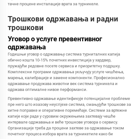
тачне процене инсталације врата за турникеле.
Трошкови одржавања и радни
трошкови
Уговор о услуге превентивног
одржавања
Годишњи уговор о одржавању система турниталних капија
обично кошта 10-15% почетних инвестиција у хардвер,
пружајући редовне посете сервиса и приоритетну подршку.
Комплексни програми одржавања укључују услуге чишћења,
марења, калибрације и замене компоненти. Професионално
одржавање продужава животни век система турникела и
одржава оптималне нивое перформанси.
Превентивно одржавање идентификује потенцијалне проблеме
пре него што изазову неуспјехе система, смањујући трошкове за
хитне поправке и оперативне поремећаје. Системи за вртежне
капије који раде у суровим окружењима захтевају чешће
интервале одржавања и веће трошкове уговора о сервису.
Организације треба да процени захтеве за одржавање током
почетног процеса избора врата за турникетиле како би