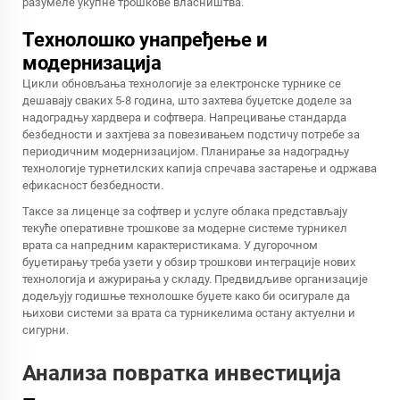
разумеле укупне трошкове власништва.
Технолошко унапређење и
модернизација
Цикли обновљања технологије за електронске турнике се
дешавају сваких 5-8 година, што захтева буџетске доделе за
надоградњу хардвера и софтвера. Напрецивање стандарда
безбедности и захтјева за повезивањем подстичу потребе за
периодичним модернизацијом. Планирање за надоградњу
технологије турнетилских капија спречава застарење и одржава
ефикасност безбедности.
Таксе за лиценце за софтвер и услуге облака представљају
текуће оперативне трошкове за модерне системе турникел
врата са напредним карактеристикама. У дугорочном
буџетирању треба узети у обзир трошкови интеграције нових
технологија и ажурирања у складу. Предвидљиве организације
додељују годишње технолошке буџете како би осигурале да
њихови системи за врата са турникелима остану актуелни и
сигурни.
Анализа повратка инвестиција