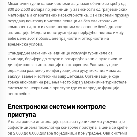
Механички турниталски системи за улазак обично се крећу од
800 до 2.500 долара по јединици, у зависности од грађевинских
материјала и оперативних карактеристика. Ови системи пружају
поуздану контролу приступа пешацима без електронских
компоненти, што их чини погодним за основне безбедносне
апликације. Модели конструкције од нерђајућег челика имају
веће цене због побољшане трајности и отпорности на
временска услови.
Стандардне механичке јединице укључују турникеле са
трипода, баријере до струпа и ротирајуће капије пуне висине
дизајниране за инсталације на отвореном. Разлика у цени
одражава разлике у конфигурацијама руку, механизмима за
закључавање и естетским завршеткама. Организације које
траже економична решења често бирају механичке турнистеле
системе за некритичне приступе где су напредне функције
непотребне.
Електронски системи контроле
приступа
У електронске инсталације врата са турникелима укључена је
софистицирана технологија контроле приступа, а цена се креће
од 2.000 до 8.000 долара по јединици пре уградње. Ови системи