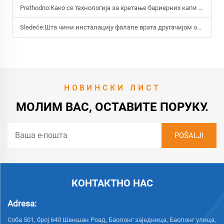
Prethodno:
Како се технологија за кретање бариерних капи упоређује са вртежним капима?
Sledeće:
Шта чини инсталацију фалапе врата другачијом од других?
НОВИНСКИ ЛИСТ
МОЛИМ ВАС, ОСТАВИТЕ ПОРУКУ.
КОНТАКТНО НАС
Adresa:
Соба 501, број 640 Шеншан Роад, Баолонг заједница, Баолонг улица,