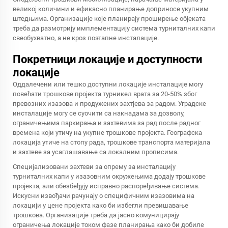
великој количини и ефикасно планирање доприносе укупним
штедњима. Организације које планирају проширење објеката
треба да размотрију имплементацију система турниталних капи
свеобухватно, а не кроз поэтапне инсталације.
Покретници локације и доступности
локације
Оддалечени или тешко доступни локације инсталације могу
повећати трошкове пројекта турникел врата за 20-50% због
превозних изазова и продужених захтјева за радом. Уградске
инсталације могу се суочити са накнадама за дозволу,
ограничењима паркирања и захтевима за рад после радног
времена који утичу на укупне трошкове пројекта. Географска
локација утиче на стопу рада, трошкове транспорта материјала
и захтеве за усаглашавање са локалним прописима.
Специјализовани захтеви за опрему за инсталацију
турниталних капи у изазовним окружењима додају трошкове
пројекта, али обезбеђују исправно распоређивање система.
Искусни извођачи рачунају о специфичним изазовима на
локацији у цене пројекта како би избегли превишавање
трошкова. Организације треба да јасно комуницирају
ограничења локације током фазе планирања како би добиле