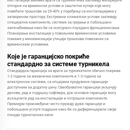
Инсталације ванњих врата са турникетима захтевају материјале
отпорне на временске услови и заштитне кутије које могу
повећати трошкове за 25-40% у поређењу са инсталацијама у
затвореном простору. Екстремни климатски услови захтевају
специјалне компоненте, системе за грејање и побољшано
запечаћивање како би се осигурало поуздано функционисање.
Планирање инсталације у повољним временским условима
помаже у минимизацији утицаја трошкова повезаних са
временским условима.
Које је гаранцијско покриће
стандардно за системе турникела
Стандардна гаранција за врата за турникетиле обично покрива
1-2 године за механичке компоненте и 1-3 године за
електронске системе, са опцијама продужене гаранције
доступним за додатну цену. Свеобухватне гаранције укључују
делове, рад и подршку софтвера, док основне гаранције могу
искључити рад на инсталацији и потрошне компоненте.
Премијум произвођачи често пружају дуже гаранције и
побољшане услуге подршке како би се диференцирали своје
понуде турниталних капи.