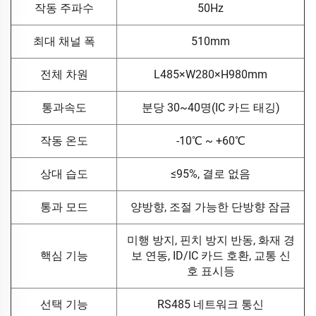
작동 주파수
50Hz
최대 채널 폭
510mm
전체 차원
L485×W280×H980mm
통과속도
분당 30~40명(IC 카드 태깅)
작동 온도
-10℃ ~ +60℃
상대 습도
≤95%, 결로 없음
통과 모드
양방향, 조절 가능한 단방향 잠금
미행 방지, 핀치 방지 반동, 화재 경
핵심 기능
보 연동, ID/IC 카드 호환, 교통 신
호 표시등
선택 기능
RS485 네트워크 통신