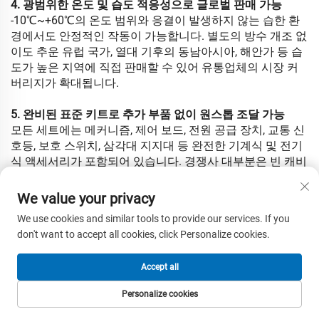
4. 광범위한 온도 및 습도 적응성으로 글로벌 판매 가능
-10℃~+60℃의 온도 범위와 응결이 발생하지 않는 습한 환
경에서도 안정적인 작동이 가능합니다. 별도의 방수 개조 없
이도 추운 유럽 국가, 열대 기후의 동남아시아, 해안가 등 습
도가 높은 지역에 직접 판매할 수 있어 유통업체의 시장 커
버리지가 확대됩니다.
5. 완비된 표준 키트로 추가 부품 없이 원스톱 조달 가능
모든 세트에는 메커니즘, 제어 보드, 전원 공급 장치, 교통 신
호등, 보호 스위치, 삼각대 지지대 등 완전한 기계식 및 전기
식 액세서리가 포함되어 있습니다. 경쟁사 대부분은 빈 캐비
닛만 별도로 판매하므로, 구매자는 수십 가지의 예비 부품을
따로 구매해야 하며, 이로 인해 조달 및 물류 비용이 증가합
We value your privacy
니다.
We use cookies and similar tools to provide our services. If you
don't want to accept all cookies, click Personalize cookies.
6. 반자동 메커니즘으로 고장률이 낮고 유지보수 비용이 적
음
Accept all
반자동 자기식 락 구조는 완전 자동 모터식 회전문보다 전자
부품이 적어 전압 변동 및 먼지 간섭에 덜 민감합니다. 학교,
Personalize cookies
공장, 건설 현장 등 보행자 유동이 잦은 장소에 적합하며, 유
홈페이지
제품
이메일
전화번호
통업체의 애프터서비스 유지보수 관련 민원을 크게 줄여줍