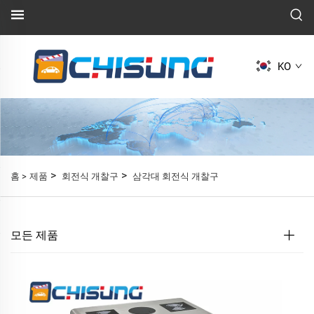
KO
>
>
홈 >
제품
회전식 개찰구
삼각대 회전식 개찰구
모든 제품