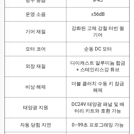
방수 등급
IP45
운영 소음
≤56dB
강화된 고체 강철 터빈 웜
기어 재질
기어
모터 코어
순동 DC 모터
다이캐스트 알루미늄 합금
외장 재질
+ 스테인리스강 튜브
더블 클러치 수동 키 잠금
비상 해제
해제
DC24V 태양광 패널 및 배
태양광 지원
터리 키트와 호환 가능
자동 닫힘 지연
0–99초 프로그래밍 가능