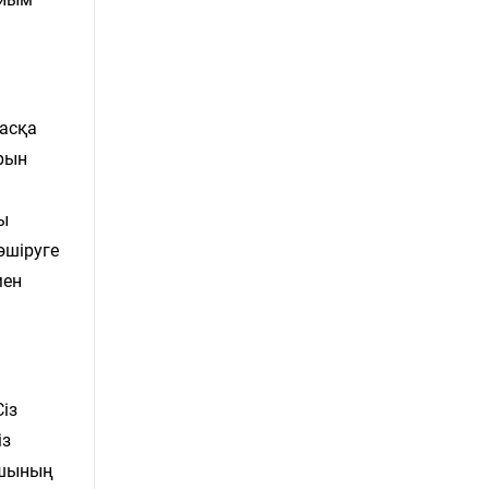
басқа
рын
ы
өшіруге
мен
Сіз
із
ушының