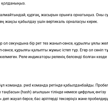
M қолданыңыз.
алмайтындай, құрғақ, жасырын орынға орнатыңыз. Оны с
 ең жақсы қабылдау үшін вертикаль орналасуы керек.
р ол секундына бір рет тез жанып-сөнсе, құрылғы ұялы жел
п-сөнсе, құрылғы қалыпты жұмыс істеп тұр. Егер ол сөніп тұ
келмеген. Реле индикаторы реленің белсенді болған кезде
бұл команда. pwd команда ретінде қабылданбайды. Пробе
таңбасын (hash) ағылшын тілінде немесе цифрлық енгізу
 деп жауап берсе, бас әріптерді тексеріңіз және пробелдер