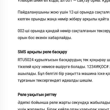
Ұлыбритания ел коды, ал 001 — сақтау орны. Құры
Пайдаланушыны жою үшін 12-ші орында сақталған
келген орынды жаңа нөмір жіберу арқылы қайта
002-ші орында қандай нөмір сақталғанын тексеру
орын бос екенін хабарлайды.
SMS арқылы реле басқару
RTU5024 құрылғысын басқарудың тек қоңырау ша
тікелей қосу немесе өшіруге болады. 1234#ҚОС# 
ашылады. Бұл белгілі бір уақытта машина іске 
тұрғанын тексергендегі идеалды шешім.
Реле уақытын реттеу
Әдепкі бойынша реле жарты секундқа жабылады. 
үшін жарамды. Бірақ кейде одан ұзағырақ уақыт 