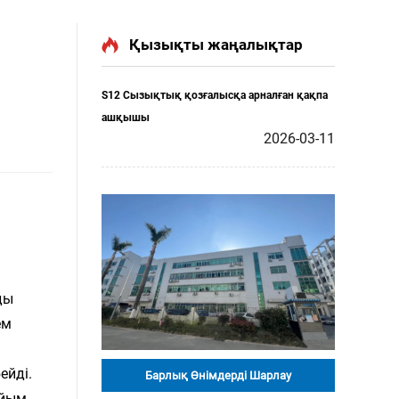
Қызықты жаңалықтар
S12 Сызықтық қозғалысқа арналған қақпа
ашқышы
2026-03-11
ды
ем
ейді.
Барлық Өнімдерді Шарлау
айым