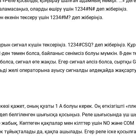
із «Реле қосылды, қоңырау шалған адамның нөмірі: ...» дег
амасаңыз, оларды өшіру үшін 1234#N# деп жіберіңіз.
 екенін тексеру үшін 1234#M? деп жіберіңіз.
н сигнал күшін тексеріңіз. 1234#CSQ? деп жіберіңіз. Құр
12-ден төмен болса, байланыс сенімсіз болуы мүмкін. 8-ден 
болса, сигнал өте жақсы. Егер сигнал әлсіз болса, сыртқы
льді желі операторына ауысу сигналды әлдеқайда жақсарт
өзі қажет, оның қуаты 1 А болуы керек. Оң өткізгішті «пл
с» деп белгіленген шығысқа қосыңыз. Реле шығысында үш 
е жабық. Көптеген қақпалар мен кілттер үшін NO және COM
ек тұйықталады да, қақпа ашылады. Егер реле іске қосылғ