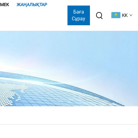
ӨМЕК
ЖАҢАЛЫҚТАР
Баға
KK
Сұрау