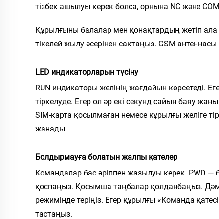
тізбек ашылуы керек болса, орнына NC және CO
Құрылғыны балалар мен қонақтардың жетіп ала 
тікелей жылу әсерінен сақтаңыз. GSM антеннасы
LED индикаторларын түсіну
RUN индикаторы желінің жағдайын көрсетеді. Еге
тіркелуде. Егер ол әр екі секунд сайын баяу жаны
SIM-карта қосылмаған немесе құрылғы желіге тір
жанады.
Болдырмауға болатын жалпы қателер
Командалар бас әріппен жазылуы керек. PWD — 
қоспаңыз. Қосымша таңбалар қолданбаңыз. Дəм 
режимінде теріңіз. Егер құрылғы «Команда қатесі»
тастаңыз.