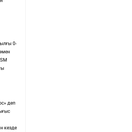
ен
ылғы 0-
төмен
 GSM
уы
юс» деп
шығыс
ан кезде