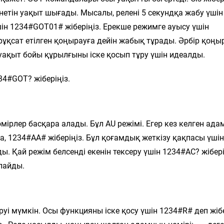
енетін уақыт шығады. Мысалы, релені 5 секундқа жабу үшін
ін 1234#GOT01# жіберіңіз. Ерекше режимге ауысу үшін
 рұқсат етілген қоңырауға дейін жабық тұрады. Әрбір қоңы
уақыт бойы құрылғыны іске қосып тұру үшін идеалды.
34#GOT? жіберіңіз.
мірлер басқара алады. Бұл AU режімі. Егер кез келген ада
а, 1234#AA# жіберіңіз. Бұл қоғамдық жеткізу қақпасы үшін
ы. Қай режім белсенді екенін тексеру үшін 1234#AC? жібері
лайды.
руі мүмкін. Осы функцияны іске қосу үшін 1234#R# деп жібе