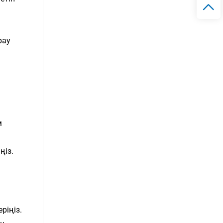
рау
м
ңіз.
ріңіз.