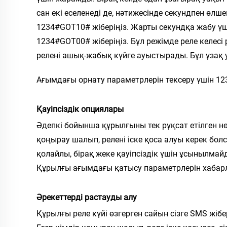
сан екі еселенеді де, нәтижесінде секундпен өлш
1234#GOT10# жіберіңіз. Жарты секундқа жабу үш
1234#GOT00# жіберіңіз. Бұл режімде реле келесі
релені ашық-жабық күйге ауыстырады. Бұл ұзақ 
Ағымдағы орнату параметрлерін тексеру үшін 12
Қауіпсіздік опциялары
Әдепкі бойынша құрылғыны тек рұқсат етілген нө
қоңырау шалып, релені іске қоса алуы керек болс
қолайлы, бірақ жеке қауіпсіздік үшін ұсынылмайд
Құрылғы ағымдағы қатысу параметрлерін хабар
Әрекеттерді растауды алу
Құрылғы реле күйі өзгерген сайын сізге SMS жібе