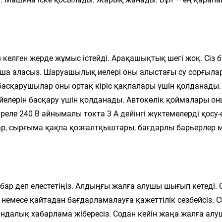
келген жерде жұмыс істейді. Арақашықтық шегі жоқ. Сіз 
аша аласыз. Шаруашылық иелері оны алыстағы су сорғыла
басқарушылар оны ортақ кіріс қақпалары үшін қолданады.
елерін басқару үшін қолданады. Автокөлік қоймалары он
 реле 240 В айнымалы токта 3 А дейінгі жүктемелерді қосу-
птар, сырғыма қақпа қозғалтқыштары, бағдарлы барьерлер 
к бар деп елестетіңіз. Алдыңғы жалға алушы шығып кетеді. 
немесе қайтадан бағдарламалауға қажеттілік сезбейсіз. С
андалық хабарлама жібересіз. Содан кейін жаңа жалға ал