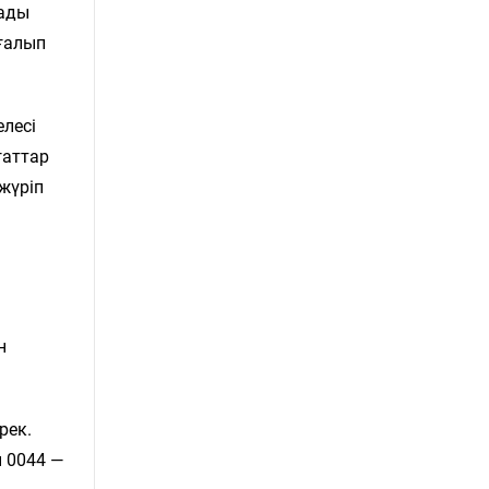
лады
оғалып
елесі
ғаттар
жүріп
н
рек.
 0044 —