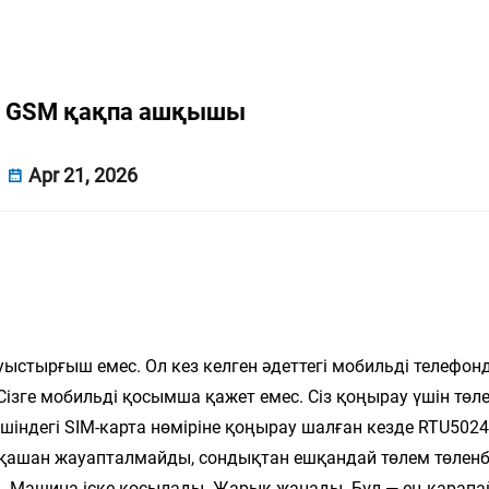
 GSM қақпа ашқышы
Apr 21, 2026
ыстырғыш емес. Ол кез келген әдеттегі мобильді телефон
 Сізге мобильді қосымша қажет емес. Сіз қоңырау үшін төл
індегі SIM-карта нөміріне қоңырау шалған кезде RTU5024
ашан жауапталмайды, сондықтан ешқандай төлем төленб
. Машина іске қосылады. Жарық жанады. Бұл — ең қарап