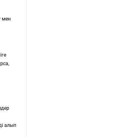
у мен
іге
рса,
лдер
ді алып