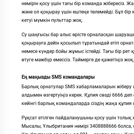
нөмірін қосу үшін тағы бір команда жібересіз.
және ол қоңырау үшін ештеңе төлемейді. Бұл бір
кетуі мүмкін пульттар жоқ.
Су шаңғысы бар алыс өрісте орналасқан шаруашыл
қоңырауға дейін қосылып тұратындай етіп орнат
немесе күндер бойы жұмыс істейді. Тағы бір рет
өтуге мәжбүр емессіз. Таймерге де қажетіңіз жоқ
Ең маңызды SMS командалары
Барлық орнатулар SMS хабарламаларын жіберу а
алдымен өзгертуіңіз керек. Құпия сөзді 6666 де
кейінгі барлық командаларда сіздің жаңа құпия 
Рұқсат етілген пайдаланушыны қосу үшін толық х
Мысалы, Ұлыбритания нөмірі 3408888666 болса, 