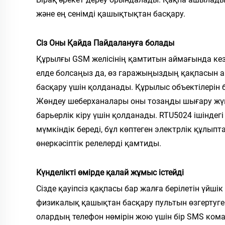
және ең сенімді қашықтықтан басқару.
Сіз Оны Қайда Пайдалануға болады
Құрылғы GSM желісінің қамтитын аймағында кез 
елде болсаңыз да, өз гаражыңыздың қақпасын 
басқару үшін қолданады. Құрылыс объектілерін 
Жөндеу шеберханалары оны тозаңды шығару жүй
барьерлік кіру үшін қолданады. RTU5024 ішіндегі
мүмкіндік береді, бұл көптеген электрлік құлы
өнеркәсіптік релелерді қамтиды.
Күнделікті өмірде қалай жұмыс істейді
Сізде қауіпсіз қақпасы бар жалға берілетін үйші
физикалық қашықтан басқару пультын өзгертуге 
олардың телефон нөмірін жою үшін бір SMS ком