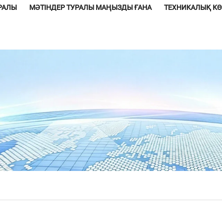
УРАЛЫ
МӘТІНДЕР ТУРАЛЫ МАҢЫЗДЫ ҒАНА
ТЕХНИКАЛЫҚ К