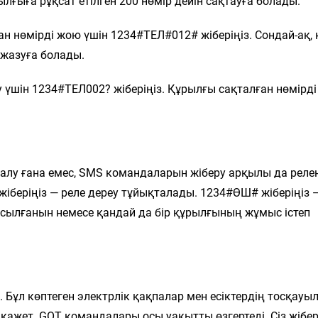
лғыға рұқсат етілген 200 нөмір дейін сақтауға болады.
 нөмірді жою үшін 1234#ТЕЛ#012# жіберіңіз. Сондай-ақ, 
 жазуға болады.
 үшін 1234#ТЕЛ002? жіберіңіз. Құрылғы сақталған нөмірді
лу ғана емес, SMS командаларын жіберу арқылы да релен
жіберіңіз — реле дереу тұйықталады. 1234#ӨШ# жіберіңіз 
қосылғанын немесе қандай да бір құрылғының жұмыс істеп
Бұл көптеген электрлік қақпалар мен есіктердің тосқауы
қажет. GOT командалары осы уақытты өзгертеді. Сіз жібер