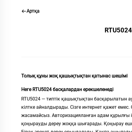
Артқа
RTU5024
Толық құны жоқ қашықтықтан қатынас шешімі
Неге RTU5024 басқалардан ерекшеленеді
RTU5024 — типтік қашықтықтан басқарылатын ау
кілтке айналдырады. Сізге интернет қажет емес.
жасамайсыз. Авторизацияланған адам құрылғы іш
қоңырауды дереу жоққа шығарады. Қоңырау ешқ
Бірақ әрекет дереу орындалады. Қақпа ашылады