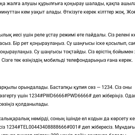
 Жаңа жалға алушы құрылғыға қоңырау шалады, қақпа ашы
 минуттан кем уақыт алады. Өткізуге керек кілттер жоқ. Ж
ық иесі үшін реле ұстау режимі өте пайдалы. Сіз релені к
асыз. Бір рет қоңыраулаңыз. Су шаңғысы іске қосылып, са
 қоңыраулаңыз. Су шаңғысы тоқтайды. Сіз өрістің бойымен 
. Сізге тек өзіңіздің мобильді телефондарыңыз ғана керек.
рқылы орындалады. Бастапқы құпия сөз — 1234. Сіз оны
п өзгерту үшін 1234#PWD6666#PWD6666# деп жіберіңіз. Ода
сөзіңіз қолданылады.
алықаралық нөмірді, соның ішінде ел кодын да көрсету ке
сіз 1234#TEL00443408888666#001# деп жібересіз. Мұндағы