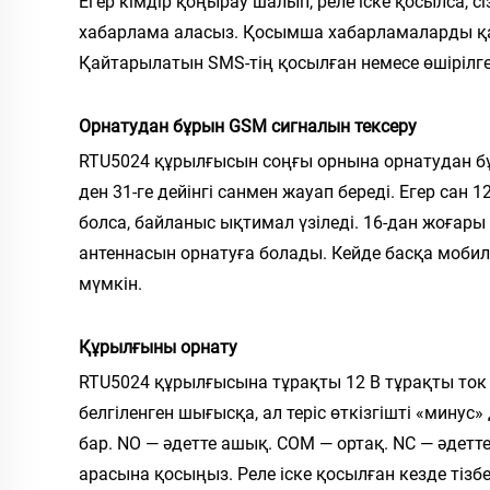
Егер кімдір қоңырау шалып, реле іске қосылса, с
хабарлама аласыз. Қосымша хабарламаларды қал
Қайтарылатын SMS-тің қосылған немесе өшірілген
Орнатудан бұрын GSM сигналын тексеру
RTU5024 құрылғысын соңғы орнына орнатудан бұры
ден 31-ге дейінгі санмен жауап береді. Егер сан 
болса, байланыс ықтимал үзіледі. 16-дан жоғары 
антеннасын орнатуға болады. Кейде басқа моби
мүмкін.
Құрылғыны орнату
RTU5024 құрылғысына тұрақты 12 В тұрақты ток к
белгіленген шығысқа, ал теріс өткізгішті «мину
бар. NO — әдетте ашық. COM — ортақ. NC — әдетт
арасына қосыңыз. Реле іске қосылған кезде тізб