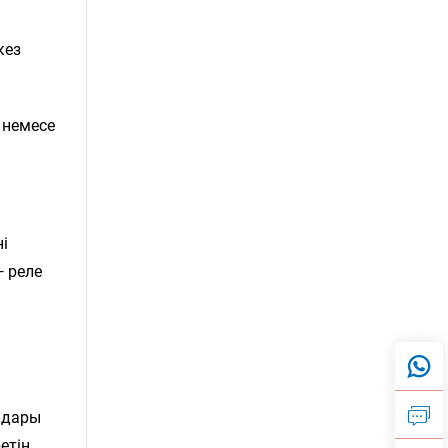
кез
 немесе
і
— реле
лдары
етін