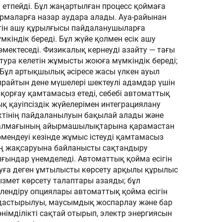
 етпейді. Бұл жаңартылған процесс қоймаға
ырмаларға назар аудара алады. Ауа-райынан
ігін ашу құрылғысы пайдаланушыларға
мкіндік береді. Бұл жүйе қолмен есік ашу
мектеседі. Физикалық кернеуді азайту — тағы
тура келетін жұмысты жоюға мүмкіндік береді;
 Бұл артықшылық әсіресе жасы үлкен ауыл
айтын дене мүшелері шектеулі адамдар үшін
 қорғау қамтамасыз етеді, себебі автоматтық
қ қауіпсіздік жүйелерімен интеграциялану
ектінің пайдаланылуын бақылай алады және
сік салмағының айырмашылықтарына қарамастан
өмендеуі кезінде жұмыс істеуді қамтамасыз
ың жақсаруына байланысты сақтандыру
ғындар үнемделеді. Автоматтық қойма есігін
ысуға деген ұмтылысты көрсету арқылы құрылыс
ызмет көрсету талаптары азаяды; бұл
лендіру опциялары автоматтық қойма есігін
алдастырылуы, маусымдық жоспарлау және бар
німділікті сақтай отырып, электр энергиясын