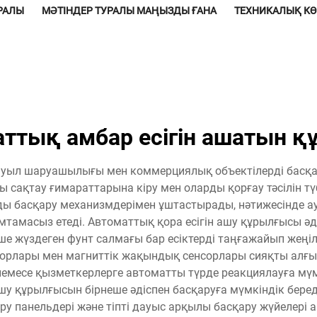
УРАЛЫ
МӘТІНДЕР ТУРАЛЫ МАҢЫЗДЫ ҒАНА
ТЕХНИКАЛЫҚ К
аттық амбар есігін ашатын қ
ауыл шаруашылығы мен коммерциялық объектілерді басқ
 сақтау ғимараттарына кіру мен оларды қорғау тәсілін түб
ы басқару механизмдерімен ұштастырады, нәтижесінде ауы
амтамасыз етеді. Автоматтық қора есігін ашу құрылғысы ә
е жүздеген фунт салмағы бар есіктерді таңғажайып жеңілд
орлары мен магниттік жақындық сенсорлары сияқты алғыңғ
е немесе қызметкерлерге автоматты түрде реакциялауға мү
шу құрылғысын бірнеше әдіспен басқаруға мүмкіндік бере
 панельдері және тіпті дауыс арқылы басқару жүйелері а