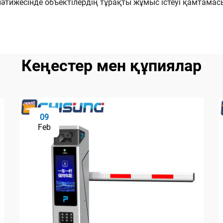
нәтижесінде объектілердің тұрақты жұмыс істеуі қамтама
Кеңестер мен құпиялар
09
Feb