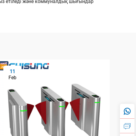
сыз етіледі және коммуналдық шығындар
11
2
Feb
Fe