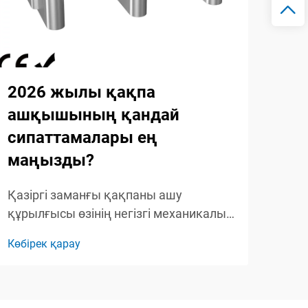
2026 жылы қақпа
20
ашқышының қандай
бұ
сипаттамалары ең
жа
маңызды?
202
қақ
Қазіргі заманғы қақпаны ашу
шеш
құрылғысы өзінің негізгі механикалық
Көбі
жеті
пайда болуынан әлдеқайда дамыған,
Көбірек қарау
опе
ыңғайлылықты, қауіпсіздікті және
бір
ақылды технологияларды
қаж
үйлестіретін күрделі қатысуға қол
...
жеткізу жүйелеріне айналған. Қазір