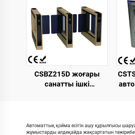
CSBZ215D жоғары
CST
санатты ішкі
авт
кеңістіктерге арналған
тр
жылдамдықты
120
айдағыш қақпа, өзі
245
әзірлеген қозғалтқыш,
биі
Автоматтық қойма есігін ашу құрылғысы шару
жұмыстарды әлдеқайда жақсартатын тәжірибелі
темірден жасалған
бар