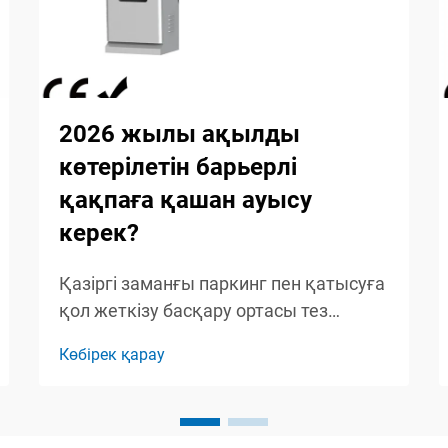
2026 жылы ақылды
көтерілетін барьерлі
қақпаға қашан ауысу
керек?
Қазіргі заманғы паркинг пен қатысуға
қол жеткізу басқару ортасы тез
өзгеріп келеді, ал қарапайым қолмен
Көбірек қарау
басқарылатын жүйелер ақылды
автоматтандыру шешімдеріне орын
беруде. 2026 жылға жақындаған
кезде объектілерді басқарушылар