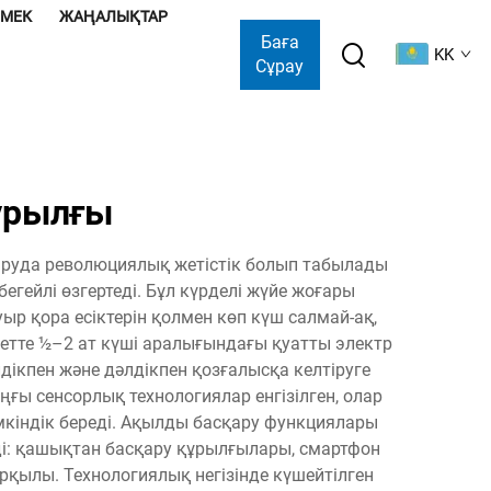
ӨМЕК
ЖАҢАЛЫҚТАР
Баға
KK
Сұрау
ұрылғы
аруда революциялық жетістік болып табылады
егейлі өзгертеді. Бұл күрделі жүйе жоғары
р қора есіктерін қолмен көп күш салмай-ақ,
детте ½–2 ат күші аралығындағы қуатты электр
ікпен және дәлдікпен қозғалысқа келтіруге
ы сенсорлық технологиялар енгізілген, олар
мкіндік береді. Ақылды басқару функциялары
ді: қашықтан басқару құрылғылары, смартфон
рқылы. Технологиялық негізінде күшейтілген