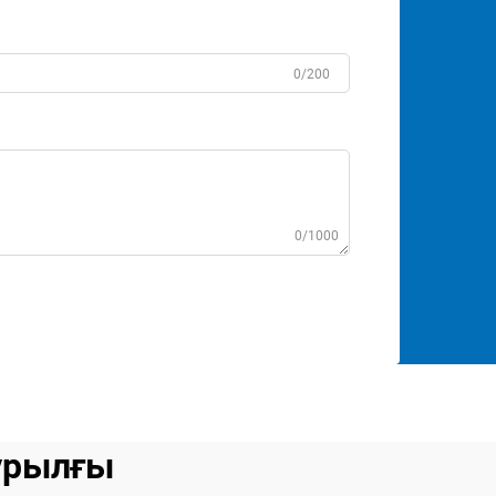
0/200
0/1000
ұрылғы