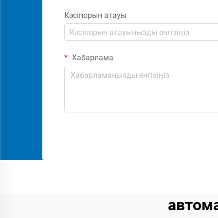
Кәсіпорын атауы
Хабарлама
автом