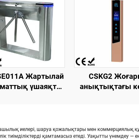
SE011A Жартылай
CSKG2 Жоғар
оматтық үшаяқты
анықтықтағы к
иподты турникет
номерін тану ү
0 мм ұзындық х
біріктірілген ма
 мм ені х 980 мм
«Seagull» моделі.
ктік LED жолағы
дюймдық LCD эк
ашылық иелері, шаруа қожалықтары мен коммерциялық құ
к тиімділіктерді қамтамасыз етеді. Уақытты үнемдеу — е
 ені үлкейтілген