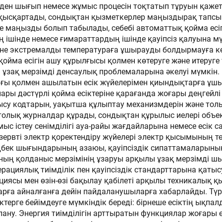
ерден шығып немесе жұмыс процесін тоқтатып тұруын қажет
ғыңқы дизайн
ін қысқартады, сондықтан қызметкерлер маңыздырақ тапс
е маңызды болып табылады, себебі автоматтық қойма ес
ің ішінде немесе ғимараттардың ішінде қауіпсіз қалуына мү
әне экстремалды температураға ұшырауды болдырмауға кө
ойма есігін ашу құрылғысы қолмен көтеруге және итеруге 
ұзақ мерзімді денсаулық проблемаларына әкелуі мүмкін.
қолмен ашылатын есік жүйелерімен қиындықтарға ұшыр
лары дәстүрлі қойма есіктеріне қарағанда жоғары деңгейлі
ысу кодтарын, уақытша құлыптау механизмдерін және толы
 толық журналдар құрады, сондықтан құрылыс иелері объ
ұмыс істеу сенімділігі ауа-райы жағдайларына немесе е
езервті электр қоректендіру жүйелері электр қысымының т
еңбек шығындарының азаюы, қауіпсіздік сипаттамаларын
ың қолданыс мерзімінің ұзаруы арқылы ұзақ мерзімді шы
перациялық тиімділік пен қауіпсіздік стандарттарына қат
иясы мен өзін-өзі бақылау қабілеті арқылы техникалық қ
рға айналғанға дейін пайдаланушыларға хабарлайды. Түр
терге бейімдеуге мүмкіндік береді: бірнеше есіктің ықп
ну. Энергия тиімділігін арттыратын функциялар жоғары ө