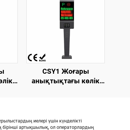
ы
CSY1 Жоғары
өлік
анықтықтағы көлік
шін
номерін тану үшін
шина.
біріктірілген 10,1
 10,1
дюймдық LED дисплей
раны
экраны
рылыстардың иелері үшін күнделікті
ң бірінші артықшылық, ол операторлардың