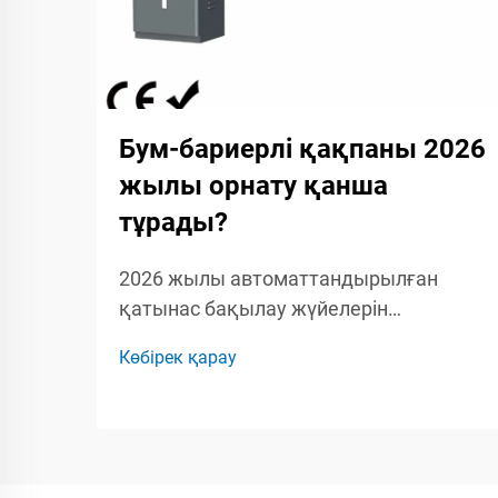
Бум-бариерлі қақпаны 2026
жылы орнату қанша
тұрады?
2026 жылы автоматтандырылған
қатынас бақылау жүйелерін
жоспарлайтын құрылыс
Көбірек қарау
басқарушылары, қауіпсіздік
мамандары мен кәсіпкерлер үшін бум-
бариерлік қақпақты орнатудың толық
шығын құрылымын түсіну маңызды.
Бум-бариерлік қақпаққа...