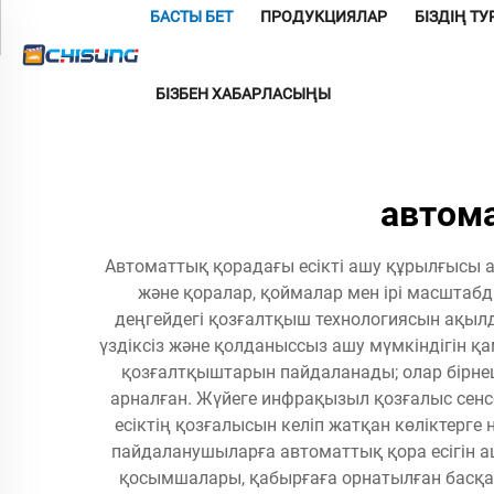
БАСТЫ БЕТ
ПРОДУКЦИЯЛАР
БІЗДІҢ Т
БІЗБЕН ХАБАРЛАСЫҢЫ
автом
Автоматтық қорадағы есікті ашу құрылғысы 
және қоралар, қоймалар мен ірі масштабды
деңгейдегі қозғалтқыш технологиясын ақылд
үздіксіз және қолданыссыз ашу мүмкіндігін қ
қозғалтқыштарын пайдаланады; олар бірнеш
арналған. Жүйеге инфрақызыл қозғалыс сенс
есіктің қозғалысын келіп жатқан көліктерг
пайдаланушыларға автоматтық қора есігін а
қосымшалары, қабырғаға орнатылған басқару