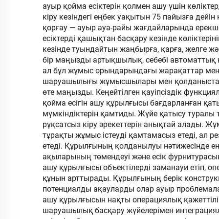
ауыр қойма есіктерін қолмен ашу үшін көлікт
ыстықтай
шы
кіру кезіндегі еңбек уақытын 75 пайызға дей
қорғау — ауыр ауа-райы жағдайларында ерекш
домалақталған парақ
есіктерді қашықтан басқару кезінде көліктерін
корпус, құйма темір
кезінде туындайтын жаңбырға, қарға, желге ж
бір маңызды артықшылық, себебі автоматтық қ
механизмі
ал бұл жұмыс орындарындағы жарақаттар мен 
шаруашылығы жұмысшылары мен қолданыстағы 
өте маңызды. Кеңейтілген қауіпсіздік функция
қойма есігін ашу құрылғысы бағдарланған қат
мүмкіндіктерін қамтиды. Жүйе қатысу туралы
рұқсатсыз кіру әрекеттерін анықтай алады. Ж
тұрақты жұмыс істеуді қамтамасыз етеді, ал р
етеді. Құрылғының қолданылуы нәтижесінде 
ақыларының төмендеуі және есік фурнитурасын
ашу құрылғысы объектілерді заманауи етіп, о
құнын арттырады. Құрылғының берік конструкц
потенциалды ақауларды олар ауыр проблемала
ашу құрылғысын нақты операциялық қажеттілік
шаруашылық басқару жүйелерімен интеграцияла