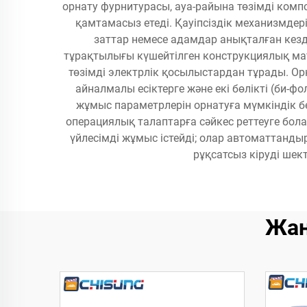
орнату фурнитурасы, ауа-райына төзімді компо
қамтамасыз етеді. Қауіпсіздік механизмдер
заттар немесе адамдар анықталған кезд
тұрақтылығы күшейтілген конструкциялық ма
төзімді электрлік қосылыстардан тұрады. Орн
айналмалы есіктерге және екі бөлікті (би-
жұмыс параметрлерін орнатуға мүмкіндік б
операциялық талаптарға сәйкес реттеуге бола
үйлесімді жұмыс істейді; олар автоматтанды
рұқсатсыз кіруді шект
Жаң