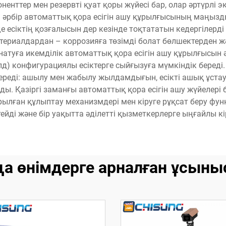
ненттер мен резервті қуат қоры жүйесі бар, олар әртүрлі 
і әрбір автоматтық қора есігін ашу құрылғысының маңызд
е есіктің қозғалысын дер кезінде тоқтататын кедергілерд
териалдардан – коррозияға төзімді болат бөлшектерден 
атуға икемділік автоматтық қора есігін ашу құрылғысын әр
фолд) конфигурациялы есіктерге сыйғызуға мүмкіндік беред
ереді: ашылу мен жабылу жылдамдығын, есікті ашық ұстау 
ды. Қазіргі заманғы автоматтық қора есігін ашу жүйелері
рылған құлыптау механизмдері мен кіруге рұқсат беру функ
ейді және бір уақытта әділетті қызметкерлерге ыңғайлы кі
а өнімдерге арналған ұсыны