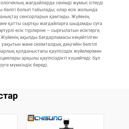
экологиялық жағдайларда сенімді жұмыс істеуді
ы бөлігі болып табылады; олар есік жолында
і анықтау сенсорларын қамтиды. Жүйенің
және қатты сыртқы жағдайларға шыдамды суға
түрлі есік түрлеріне — сырғылатын есіктерге,
і. Жүйенің ақылды бағдарламасы кеңейтілген
уақытын және сезімталдық деңгейін белгілі
 барлық қолданыстағы қауіпсіздік жүйелерімен
циялары арқылы қауіпсіздікті күшейтеді: бұл
руге мүмкіндік береді.
стар