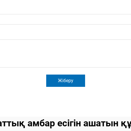
Жіберу
аттық амбар есігін ашатын қ