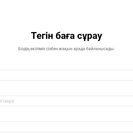
мен қасиет иелері жаңарту
қажеттілігін барынша түсінеді ...
Тегін баға сұрау
Біздің өкіліміз сізбен жақын арада байланысады.