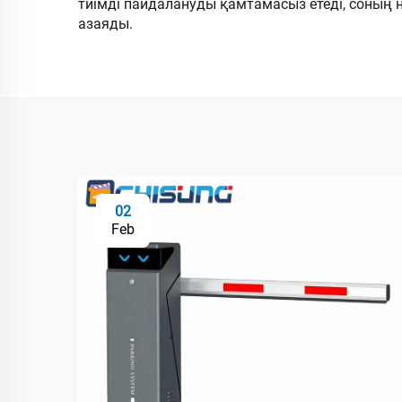
тиімді пайдалануды қамтамасыз етеді, соның 
азаяды.
02
Feb