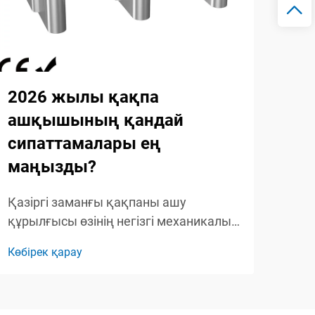
2026 жылы қақпа
20
ашқышының қандай
бұ
сипаттамалары ең
жа
маңызды?
202
қақ
Қазіргі заманғы қақпаны ашу
шеш
құрылғысы өзінің негізгі механикалық
Көбі
жеті
пайда болуынан әлдеқайда дамыған,
Көбірек қарау
опе
ыңғайлылықты, қауіпсіздікті және
бір
ақылды технологияларды
қаж
үйлестіретін күрделі қатысуға қол
...