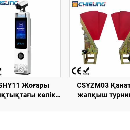
SHY11 Жоғары
CSYZM03 Қана
қтықтағы көлік
жапқыш турни
номерін тану
механизмі. Жа
насы. «Dolphin I»
адамдарды басқ
лі. 18,5 дюймдық
арналған кір