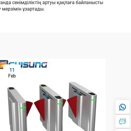
анда сенімділіктің артуы қақпаға байланысты
 мерзімін ұзартады.
11
2
Feb
Fe