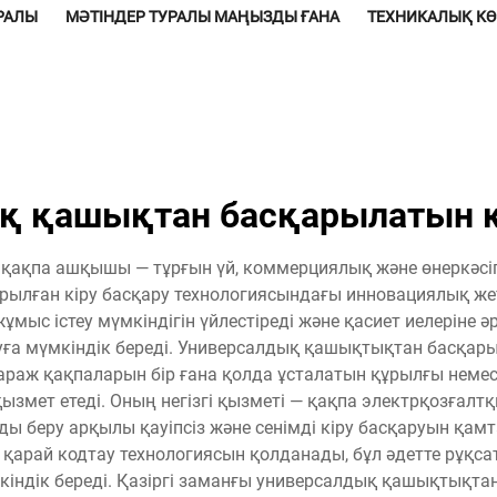
УРАЛЫ
МӘТІНДЕР ТУРАЛЫ МАҢЫЗДЫ ҒАНА
ТЕХНИКАЛЫҚ К
ық қашықтан басқарылатын 
қпа ашқышы — тұрғын үй, коммерциялық және өнеркәсіпт
ылған кіру басқару технологиясындағы инновациялық жетіс
ыс істеу мүмкіндігін үйлестіреді және қасиет иелеріне әр
уға мүмкіндік береді. Универсалдық қашықтықтан басқа
гараж қақпаларын бір ғана қолда ұсталатын құрылғы нем
ызмет етеді. Оның негізгі қызметі — қақпа электрқозға
ды беру арқылы қауіпсіз және сенімді кіру басқаруын қамт
ға қарай кодтау технологиясын қолданады, бұл әдетте рұқ
мкіндік береді. Қазіргі заманғы универсалдық қашықтықт