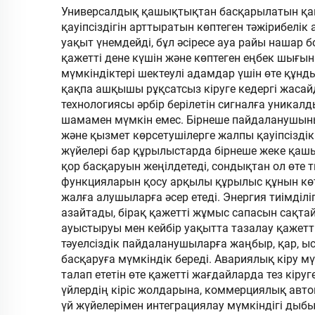
мм ені х 980 мм биіктік
Универсалдық қашықтықтан басқарылатын қақп
қауіпсіздігін арттыратын көптеген тәжірибел
SUS304 материал
жар
уақыт үнемдейді, бұл әсіресе ауа райы нашар 
қажетті дене күшін және көптеген еңбек шығы
мүмкіндіктері шектеулі адамдар үшін өте құнд
қақпа ашқышы рұқсатсыз кіруге кедергі жасай
технологиясы әрбір берілетін сигналға уника
шамамен мүмкін емес. Бірнеше пайдаланушыны 
және қызмет көрсетушілерге жалпы қауіпсіздік
жүйелері бар құрылыстарда бірнеше жеке қ
қор басқаруын жеңілдетеді, сондықтан ол өт
функцияларын қосу арқылы құрылыс құнын көт
жалға алушыларға әсер етеді. Энергия тиімді
азайтады, бірақ қажетті жұмыс сапасын сақта
ауыстыруы мен кейбір уақытта тазалау қажетті
тәуелсіздік пайдаланушыларға жаңбыр, қар, 
басқаруға мүмкіндік береді. Авариялық кіру мүм
талап ететін өте қажетті жағдайларда тез кіру
үйлердің кіріс жолдарына, коммерциялық ав
үй жүйелерімен интеграциялау мүмкіндігі ды