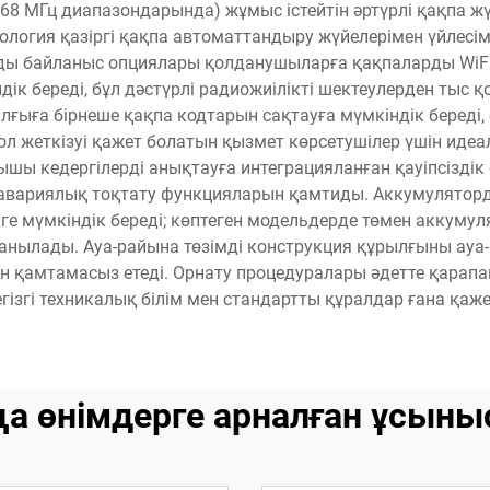
868 МГц диапазондарында) жұмыс істейтін әртүрлі қақпа жү
нология қазіргі қақпа автоматтандыру жүйелерімен үйлесім
лды байланыс опциялары қолданушыларға қақпаларды WiFi ж
к береді, бұл дәстүрлі радиожиілікті шектеулерден тыс қо
ғыға бірнеше қақпа кодтарын сақтауға мүмкіндік береді, о
қол жеткізуі қажет болатын қызмет көрсетушілер үшін ид
ы кедергілерді анықтауға интеграцияланған қауіпсіздік 
 авариялық тоқтату функцияларын қамтиды. Аккумуляторд
ге мүмкіндік береді; көптеген модельдерде төмен аккуму
анылады. Ауа-райына төзімді конструкция құрылғыны ауа
н қамтамасыз етеді. Орнату процедуралары әдетте қарап
егізгі техникалық білім мен стандартты құралдар ғана қажет
а өнімдерге арналған ұсыны