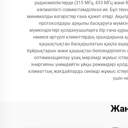
радиожиіліктерде (315 МГц, 433 МГц және 
көпжиілікті совместимділікке ие. Бұл тех
минималды өзгерістер ғана қажет етеді. Ақы
протоколдары арқылы басқаруға мүмкінді
мүмкіндіктері қолданушыларға бір ғана құрыл
немесе әртүрлі клиенттердің орындарына 
қашықтықтан басқарылатын қақпа ашқыш
бұйрықтарын және қашықтан белсендірілетін
оптимизациялау ұзақ мерзімді жұмыс істеу
энергияны үнемдейтін ұйқы режимдері қолд
климаттық жағдайларда сенімді жұмыс істеуі
үшін н
Жаң