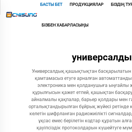
БАСТЫ БЕТ
ПРОДУКЦИЯЛАР
БІЗДІҢ Т
БІЗБЕН ХАБАРЛАСЫҢЫ
универсалд
Универсалдық қашықтықтан басқарылатын қа
қамтамасыз етуге арналған автоматтандыр
электроника мен қолданушыға ыңғайлы жұм
құрылғысын қажет етпей, қашықтан басқар
айналмалы қақпалар, барьер қолдары мен 
орталықтандырылған бұйрық жүйесі ретінде қ
келетін шифрланған радиожиілікті сигналдар
ұқсас емес берілетін кодтар құратын ал
қауіпсіздік протоколдарын күшейтуге мү