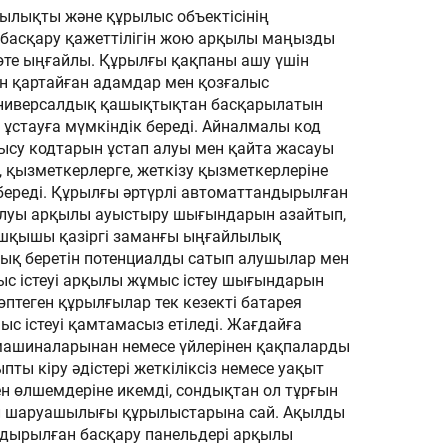
ылықты және құрылыс объектісінің
н басқару қажеттілігін жою арқылы маңызды
 өте ыңғайлы. Құрылғы қақпаны ашу үшін
ын қартайған адамдар мен қозғалыс
ы: универсалдық қашықтықтан басқарылатын
ұстауға мүмкіндік береді. Айналмалы код
тысу кодтарын ұстап алуы мен қайта жасауы
 қызметкерлерге, жеткізу қызметкерлеріне
 береді. Құрылғы әртүрлі автоматтандырылған
ылуы арқылы ауыстыру шығындарын азайтып,
 ашқышы қазіргі заманғы ыңғайлылық
ық беретін потенциалды сатып алушылар мен
мыс істеуі арқылы жұмыс істеу шығындарын
птеген құрылғылар тек кезекті батарея
с істеуі қамтамасыз етіледі. Жағдайға
 машиналарынан немесе үйлерінен қақпаларды
пты кіру әдістері жеткіліксіз немесе уақыт
 мен өлшемдеріне икемді, сондықтан ол тұрғын
уыл шаруашылығы құрылыстарына сай. Ақылды
ндырылған басқару панельдері арқылы