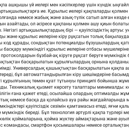
жоғары
бақылауы
а ашқышы үй иелері мен кәсіпкерлер үшін күндік ыңғайл
ік артықшылықтарға ие. Құрылыс иелері қақпаларды қолме
ықтықтағы LCD
болғанда немесе жабық және азық-түлік сатып алған кезде
экраны
нын азайтады, ол әсіресе қақпаны қолмен ашу қиын болат
ы. Негізгі артықшылықтардың бірі — қауіпсіздіктің арту
ды және құрылыс иелеріне кіру рұқсатын толық бақылауда 
лды код құрады, сондықтан потенциалды бұзушылардың қа
басқару мүмкіндігі құрылыс иелеріне отбасы мүшелеріне,
 протоколдарын бұзбай-ақ кіруге рұқсат беруге мүмкіндік
ашықтықтан басқарылатын құрылғылардың орнына қолдан
е тиімді. Универсалдық қашықтықтан басқарылатын қақпа
ереді, бұл автоматтандырылған кіру шешімдеріне басымд
лігі құрылғының төмен қуат тұтынуы принципі бойынша жұ
йды. Техникалық қызмет көрсету талаптары минималды: кө
лігін ғана қажет етеді, осылайша олардың оптималды жұмы
ыстық немесе басқа да қолайсыз ауа райы жағдайларында
кіндіктері қауіпсіздік сезімін қамтамасыз етеді, яғни қалы
ге мүмкіндік береді. Бұл технология әртүрлі қақпа түрлері
токөлік қоймаларына, қойма жүктеу аймақтарына және а
быс командасы, смартфон қосымшалары немесе орталықта