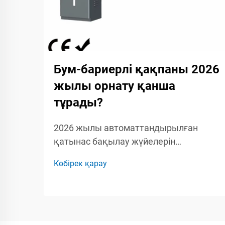
Бум-бариерлі қақпаны 2026
жылы орнату қанша
тұрады?
2026 жылы автоматтандырылған
қатынас бақылау жүйелерін
жоспарлайтын құрылыс
Көбірек қарау
басқарушылары, қауіпсіздік
мамандары мен кәсіпкерлер үшін бум-
бариерлік қақпақты орнатудың толық
шығын құрылымын түсіну маңызды.
Бум-бариерлік қақпаққа...