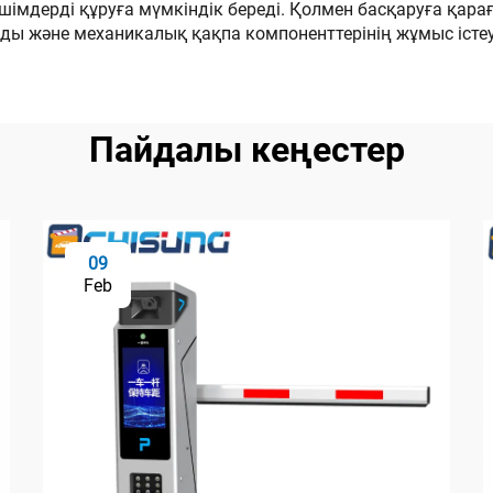
дерді құруға мүмкіндік береді. Қолмен басқаруға қарағ
ы және механикалық қақпа компоненттерінің жұмыс істеу
Пайдалы кеңестер
09
Feb