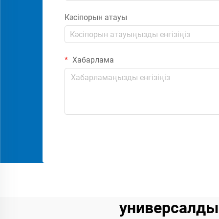
Кәсіпорын атауы
Хабарлама
универсалд