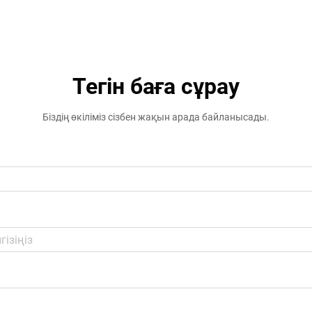
кезде объектілерді басқарушылар
мен қасиет иелері жаңарту
қажеттілігін барынша түсінеді ...
Тегін баға сұрау
Біздің өкіліміз сізбен жақын арада байланысады.