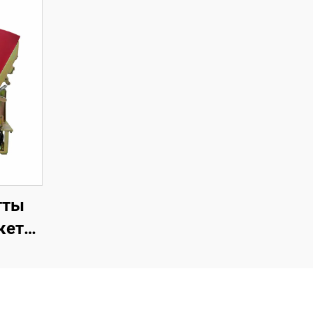
тты
кет
яу
аруға
у