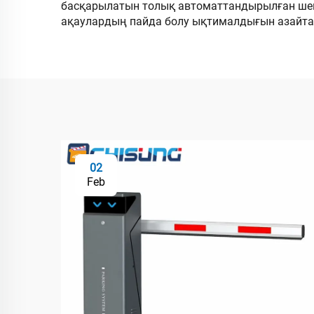
басқарылатын толық автоматтандырылған шешім
ақаулардың пайда болу ықтималдығын азайтад
02
Feb