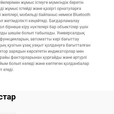
йелерімен жұмыс істеуге мүмкіндік беретін
ді жұмыс істейді және қазіргі орнатуларға
елілері, мобильді байланыс немесе Bluetooth
л жетімділікті кеңейтеді. Бағдарламалау
л бірнеше кіру нүктелері бар объектілер үшін
еалды шешім болып табылады. Универсалдық
функцияларын, автоматты кері бағыттау
ың қуатын ұзақ уақыт қолдануға бағытталған
лятор зарядын көрсететін индикаторлар мен
-райы факторларынан қорғайды және әртүрлі
айым болып келеді және көптеген қолданбалар
 етеді.
стар