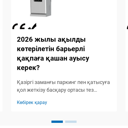
2026 жылы ақылды
көтерілетін барьерлі
қақпаға қашан ауысу
керек?
Қазіргі заманғы паркинг пен қатысуға
қол жеткізу басқару ортасы тез
өзгеріп келеді, ал қарапайым қолмен
Көбірек қарау
басқарылатын жүйелер ақылды
автоматтандыру шешімдеріне орын
беруде. 2026 жылға жақындаған