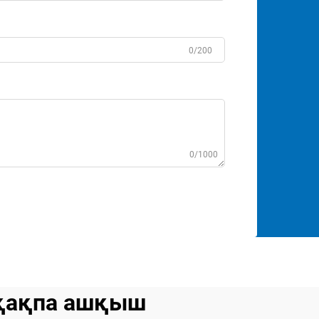
0/200
0/1000
қақпа ашқыш