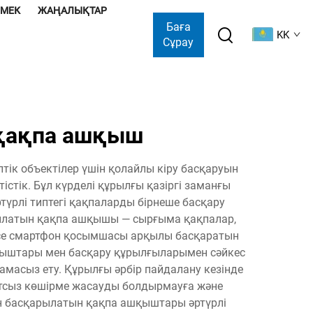
ӨМЕК
ЖАҢАЛЫҚТАР
Баға
KK
Сұрау
қақпа ашқыш
ік объектілер үшін қолайлы кіру басқаруын
тік. Бұл күрделі құрылғы қазіргі заманғы
түрлі типтегі қақпаларды бірнеше басқару
рылатын қақпа ашқышы — сырғыма қақпалар,
есе смартфон қосымшасы арқылы басқаратын
лтқыштары мен басқару құрылғыларымен сәйкес
амасыз ету. Құрылғы әрбір пайдалану кезінде
сатсыз көшірме жасауды болдырмауға және
ан басқарылатын қақпа ашқыштары әртүрлі