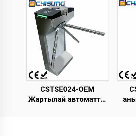
CSTSE024-OEM
C
Жартылай автоматты
аны
вертикальды үшаяқты
триподты турникет
маши
485 мм ұзындық х 280
моде