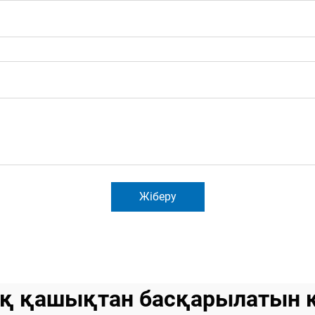
Жіберу
ық қашықтан басқарылатын 