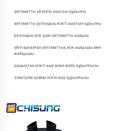
автоматты үй есігін ашатын құрылғы
автоматты рулондық есікті ашатын құрылғы
рулондық есік үшін автоматты ашқыш
үйге арналған автоматтық есік ашқышы мен
жабқышы
қашықтан есікті ашу және жабу құрылғысы
электрлік қойма есігін ашу құрылғысы