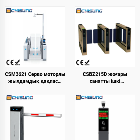
CSM3621 Серво моторлы
CSBZ215D жоғары
жылдамдық қақпасы
санатты ішкі
L3200xW210xH1020 мм
кеңістіктерге арналған
Премиум дизайн, суық
жылдамдықты
тартылған болат, 18-
айдағыш қақпа, өзі
Инфрақызыл қауіпсіздік
әзірлеген қозғалтқыш,
көп режимді кіру
темірден жасалған
бақылауы
ыстықтай
домалақталған парақ
корпус, құйма темір