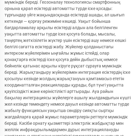
мүмкіндік береді. Геозоналау технологиясы смартфонның
орнына қарап есіктерді автоматты түрде іске қосады:
тұрғындар үйге жақындасқанда есіктерді ашады, ал шығып
кеткенде — қорғау режиміне көшеді. Уақыт бойынша
бағдарламалау арқылы есіктерді алдын ала белгіленген
уақытта автоматты түрде іске қосуға болады, мысалы,
таңертең жеткізілетін жүктер үшін есіктерді ашу немесе кешкі
белгілі сағатта есіктерді жабу. Жүйелер қолданыстағы
интерком жүйелерімен ыңғайлы жұмыс істейді, олар
қонақтарға есіктерді іске қосуға дейін дыбыстық немесе
бейнелік қатынас арқылы кіруге рұқсат сұрауға мүмкіндік
береді. Жарықтандыру жүйелерімен интеграция есіктердің іске
қосылуы кезінде жолдың жарықтануын қамтамасыз ететін
координатталған реакцияларды құрады, бұл түнгі уақытта
қауіпсіздікті және көріністілікті арттырады. Ауа райын
бақылау интеграциясы жүйелерге ашылу жылдамдығын күшті
жел кезінде төмендету немесе дауыл кезінде автоматты түрде
жабылу функциясын уақытша сөндіру сияқты сыртқы
жағдайларға қарай жұмыс параметрлерін реттеуге мүмкіндік
береді. Кәсіби орнату қызметтері электрлік жабдықтар мен
желілік инфрақұрылымдармен дұрыс интеграциялануды