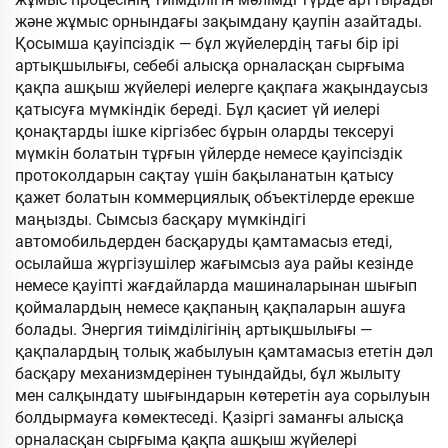
және жұмыс орнындағы зақымдану қаупін азайтады.
Қосымша қауіпсіздік — бұл жүйелердің тағы бір ірі
артықшылығы, себебі алысқа орналасқан сырғыма
қақпа ашқыш жүйелері иелерге қақпаға жақындаусыз
қатысуға мүмкіндік береді. Бұл қасиет үй иелері
қонақтарды ішке кіргізбес бұрын оларды тексеруі
мүмкін болатын тұрғын үйлерде немесе қауіпсіздік
протоколдарын сақтау үшін бақыланатын қатысу
қажет болатын коммерциялық объектілерде ерекше
маңызды. Сымсыз басқару мүмкіндігі
автомобильдерден басқаруды қамтамасыз етеді,
осылайша жүргізушілер жағымсыз ауа райы кезінде
немесе қауіпті жағдайларда машиналарынан шығып
қоймалардың немесе қақпаның қақпаларын ашуға
болады. Энергия тиімділігінің артықшылығы —
қақпалардың толық жабылуын қамтамасыз ететін дәл
басқару механизмдерінен туындайды, бұл жылыту
мен салқындату шығындарын көтеретін ауа сорылуын
болдырмауға көмектеседі. Қазіргі заманғы алысқа
орналасқан сырғыма қақпа ашқыш жүйелері