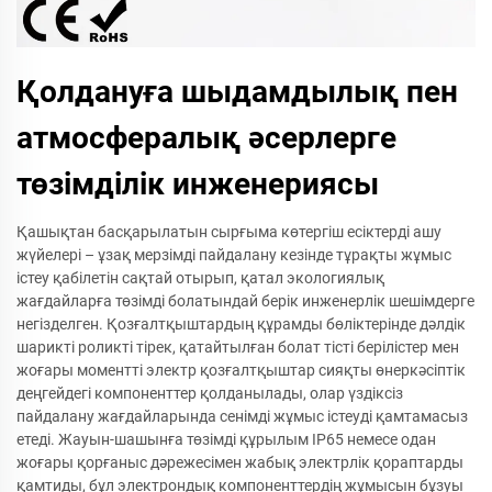
Қолдануға шыдамдылық пен
атмосфералық әсерлерге
төзімділік инженериясы
Қашықтан басқарылатын сырғыма көтергіш есіктерді ашу
жүйелері – ұзақ мерзімді пайдалану кезінде тұрақты жұмыс
істеу қабілетін сақтай отырып, қатал экологиялық
жағдайларға төзімді болатындай берік инженерлік шешімдерге
негізделген. Қозғалтқыштардың құрамды бөліктерінде дәлдік
шарикті роликті тірек, қатайтылған болат тісті берілістер мен
жоғары моментті электр қозғалтқыштар сияқты өнеркәсіптік
деңгейдегі компоненттер қолданылады, олар үздіксіз
пайдалану жағдайларында сенімді жұмыс істеуді қамтамасыз
етеді. Жауын-шашынға төзімді құрылым IP65 немесе одан
жоғары қорғаныс дәрежесімен жабық электрлік қораптарды
қамтиды, бұл электрондық компоненттердің жұмысын бұзуы