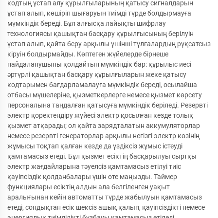
кодтың ұстап алу құрылғыларының қатысу сигналдарын
ұстап алып, көшіріп шығаруын тиімді түрде болдырмауға
мүмкіндік береді. Бұл алғысқа лайықты шифрлау
технологиясы қашықтан басқару құрылғысының берілуін
ұстап алып, қайта беру арқылы үшінші тұлғалардың рұқсатсыз
кіруін болдырмайды. Көптеген жүйелерде бірнеше
пайдаланушыны қолдайтын мүмкіндік бар: құрылыс иесі
әртүрлі қашықтан басқару құрылғыларын жеке қатысу
кодтарымен бағдарламалауға мүмкіндік береді, осылайша
отбасы мүшелеріне, қызметкерлерге немесе қызмет көрсету
персоналына таңдалған қатысуға мүмкіндік беріледі. Резервті
электр қоректендіру жүйесі электр қосылған кезде толық
қызмет атқарады; ол қайта зарядталатын аккумуляторлар
немесе резервті генераторлар арқылы негізгі электр көзінің
жұмысы тоқтап қалған кезде да үздіксіз жұмыс істеуді
қамтамасыз етеді. Бұл қызмет есіктің басқарылуы сыртқы
электр жағдайларына тәуелсіз қамтамасыз етілуі тиіс
қауіпсіздік қолданбалары үшін өте маңызды. Таймер
функциялары есіктің алдын ала белгіленген уақыт
аралығынан кейін автоматты түрде жабылуын қамтамасыз
етеді, сондықтан есік шексіз ашық қалып, қауіпсіздікті немесе
энергиялық тиімділікті бұзбауы қамтамасыз етіледі.