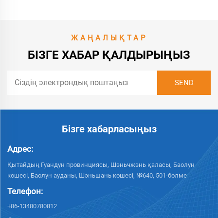
ЖАҢАЛЫҚТАР
БІЗГЕ ХАБАР ҚАЛДЫРЫҢЫЗ
Бізге хабарласыңыз
Адрес:
Қытайдың Гуандун провинциясы, Шэньчжэнь қаласы, Баолун
көшесі, Баолун ауданы, Шэньшань көшесі, №640, 501-бөлме
Телефон:
+86-13480780812