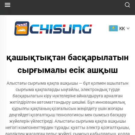
KK
қашықтықтан басқарылатын
сырғымалы есік ашқыш
Алыстағы сырғыма қақпа ашқышы — бұл қолмен ашылатын
сырғыма қақпаларды ыңғайлы, электрондық түрде
басқарылатын кіру нүктелеріне айналдыруға арналған
жетілдірілген автоматтандыру шешімі. Бұл инновациялық
құрылғы қақпаның қозғалысын жеңілдету үшін жоғары
деңгейдегі қозғалтқыш технологиясы мен сымсыз басқару
жүйелерін үйлестіреді. Алыстағы сырғыма қақпа ашқышы
негізгі компоненттерден тұрады: қуатты электр қозғалтқышы,
дәлдікпен жасалған рельс жүйесі, сымсыз қабылдағыш, қолда