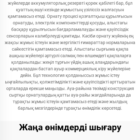
жүйелерде аккумуляторлық резервті қорек қабілеті бар, бұл
қуаттың өшуі кезінде жұмыстың үзіліссіз жалғасуын
қамтамасыз етеді. Орнату процесі қозғалтқыш құрылғысын
орнатуды, электрлік компоненттерді қосуды, алыстағы
басқару құрылғысын бағдарламалауды және қауіпсіздік
сенсорларын калибрлеуді қамтиды. Кәсіби орнату жүйенің ең
жақсы жұмыс істеуін және жергілікті ғимараттар нормаларына
сәйкестігін қамтамасыз етеді. Алыстағы сырғыма қақпа
ашқыш жүйелері әртүрлі салмақ пен өлшемдегі қақпаларға
қолданылады: жеңіл тұрғын үйдің ашық алаңдарындағы
қақпалардан бастап ауыр коммерциялық кіру жүйелеріне
дейін. Бұл технология қолданыссыз жұмыс істеу
ыңғайлылықты, қолжетімділікті және қауіпсіздікті арттыратын
орталарда ерекше маңызды. Ауа-райына төзімді конструкция
сыртқы орнатулардың қатты ауа-райы жағдайларында да
тұрақты жұмыс істеуін қамтамасыз етеді және жылдың
барлық мезгілдерінде тұрақты өнімділік көрсетеді.
Жаңа өнімдерді шығару