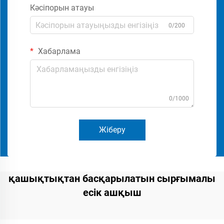
Кәсіпорын атауы
0/200
Хабарлама
0/1000
Жіберу
қашықтықтан басқарылатын сырғымалы
есік ашқыш