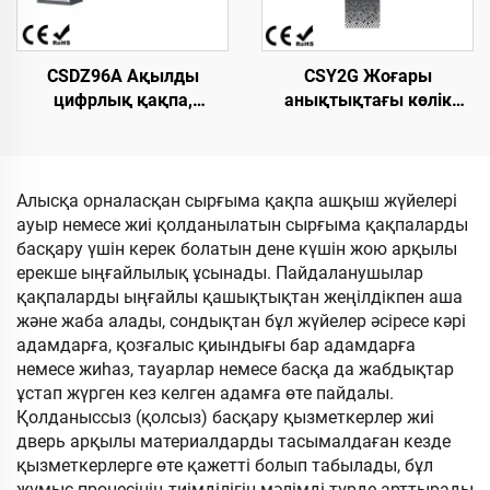
механизмі
CSDZ96A Ақылды
CSY2G Жоғары
цифрлық қақпа,
анықтықтағы көлік
қозғалтқышы тұрақты
номерін тану камерасы
токтың щеткалы емес
бар біріктірілген
түрі, адамсыз паркинг
машина. 10,1 дюймдық
операциялары үшін
LED дисплей экраны
Алысқа орналасқан сырғыма қақпа ашқыш жүйелері
ауыр немесе жиі қолданылатын сырғыма қақпаларды
басқару үшін керек болатын дене күшін жою арқылы
ерекше ыңғайлылық ұсынады. Пайдаланушылар
қақпаларды ыңғайлы қашықтықтан жеңілдікпен аша
және жаба алады, сондықтан бұл жүйелер әсіресе кәрі
адамдарға, қозғалыс қиындығы бар адамдарға
немесе жиһаз, тауарлар немесе басқа да жабдықтар
ұстап жүрген кез келген адамға өте пайдалы.
Қолданыссыз (қолсыз) басқару қызметкерлер жиі
дверь арқылы материалдарды тасымалдаған кезде
қызметкерлерге өте қажетті болып табылады, бұл
жұмыс процесінің тиімділігін мәлімді түрде арттырады