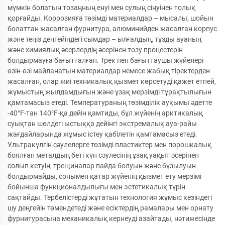
мүмкін болатын тозаңның енуі мен сулың сіңуінен толық
қорғайды. Коррозияға төзімді материалдар – мысалы, шойын
болаттан жасалған фурнитура, алюминийден жасалған корпус
және теңіз деңгейіндегі сымдар – ылғалдың, тұзды ауаның
және химиялық әсерлердің әсерінен тозу процестерін
болдырмауға бағытталған. Трек пен бағыттаушы жүйелері
өзін-өзі майланатын материалдар немесе жабық тіректерден
жасалған, олар жиі техникалық қызмет көрсетуді қажет етпей,
жұмыстың жылдамдығын және ұзақ мерзімді тұрақтылығын
қамтамасыз етеді. Температураның төзімділік ауқымы әдетте
-40°F-тан 140°F-қа дейін қамтиды, бұл жүйенің арктикалық
суықтан шөлдегі ыстыққа дейінгі экстремалық ауа-райы
жағдайларында жұмыс істеу қабілетін қамтамасыз етеді.
Ультракүлгін сәулелерге төзімді пластиктер мен порошкалық
боялған металдың беті күн сәулесінің ұзақ уақыт әсерінен
солып кетуін, трещиналар пайда болуын және бұзылуын
болдырмайды, сонымен қатар жүйенің қызмет ету мерзімі
бойынша функционалдылығы мен эстетикалық түрін
сақтайды. Тербелістерді жұтатын технология жұмыс кезіндегі
шу деңгейін төмендетеді және есіктердің рамалары мен орнату
фурнитурасына механикалық кернеуді азайтады, нәтижесінде