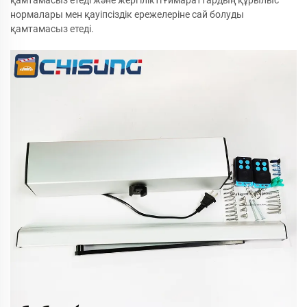
қамтамасыз етеді және жергілікті ғимараттардың құрылыс
нормалары мен қауіпсіздік ережелеріне сай болуды
қамтамасыз етеді.