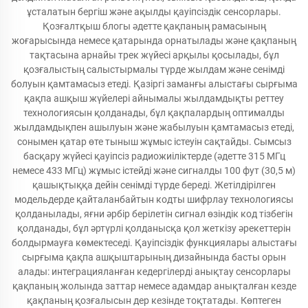
ұсталатын бергіш және ақылды қауіпсіздік сенсорлары.
Қозғалтқыш блогы әдетте қақпаның рамасының
жоғарысында немесе қатарында орнатылады және қақпаның
тақтасына арнайы трек жүйесі арқылы қосылады, бұл
қозғалыстың салыстырмалы түрде жылдам және сенімді
болуын қамтамасыз етеді. Қазіргі заманғы алыстағы сырғыма
қақпа ашқыш жүйелері айнымалы жылдамдықты реттеу
технологиясын қолданады, бұл қақпалардың оптималды
жылдамдықпен ашылуын және жабылуын қамтамасыз етеді,
сонымен қатар өте тыныш жұмыс істеуін сақтайды. Сымсыз
басқару жүйесі қауіпсіз радиожиіліктерде (әдетте 315 МГц
немесе 433 МГц) жұмыс істейді және сигналды 100 фут (30,5 м)
қашықтыққа дейін сенімді түрде береді. Жетілдірілген
модельдерде қайталанбайтын кодты шифрлау технологиясы
қолданылады, яғни әрбір берілетін сигнал өзіндік код тізбегін
қолданады, бұл әртүрлі қолданысқа қол жеткізу әрекеттерін
болдырмауға көмектеседі. Қауіпсіздік функциялары алыстағы
сырғыма қақпа ашқыштарының дизайнында басты орын
алады: интеграцияланған кедергілерді анықтау сенсорлары
қақпаның жолында заттар немесе адамдар анықталған кезде
қақпаның қозғалысын дер кезінде тоқтатады. Көптеген