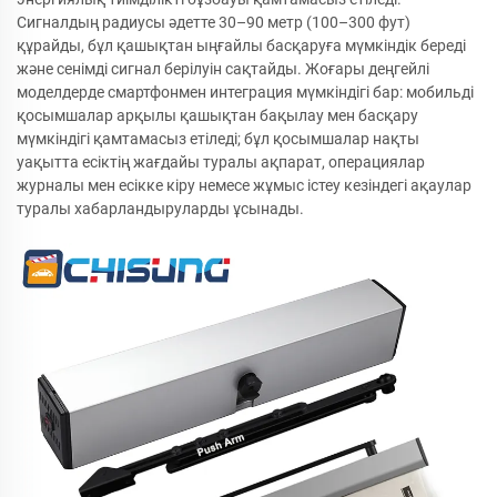
Сигналдың радиусы әдетте 30–90 метр (100–300 фут)
құрайды, бұл қашықтан ыңғайлы басқаруға мүмкіндік береді
және сенімді сигнал берілуін сақтайды. Жоғары деңгейлі
моделдерде смартфонмен интеграция мүмкіндігі бар: мобильді
қосымшалар арқылы қашықтан бақылау мен басқару
мүмкіндігі қамтамасыз етіледі; бұл қосымшалар нақты
уақытта есіктің жағдайы туралы ақпарат, операциялар
журналы мен есікке кіру немесе жұмыс істеу кезіндегі ақаулар
туралы хабарландыруларды ұсынады.