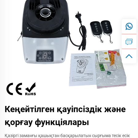
Кеңейтілген қауіпсіздік және
қорғау функціялары
Қазіргі заманғы қашықтан басқарылатын сырғыма тесік есік