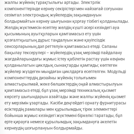
жалпы жүйенің тұрақтылығы артады. Электрлік
компоненттерінде кернеу секірістері мен найзағай соғуынан
сезімтал электрондық жүйелердің зақымдануын
болдырмайтын кернеу шығуынан қорғау тізбегі қолданылады.
Желдің жүктемесін есептеу желдің күшті әсері кезіндегі ауа
қысымының ауытқуларын қамтамасыз ету үшін
қозғалтқыштың дұрыс таңдалуын және қауіпсіздік
сенсорларының дәл реттелуін қамтамасыз етеді. Сапаны
бақылау тексерулері – жүйелердің ұзақ мерзімді пайдалану
жағдайларындағы жұмыс істеу қабілетін растау үшін кеңінен
қолданылатын циклдық сынақтарды қамтиды; көптеген
жүйелер жүздеген мыңдаған циклдарға есептелген. Модульді
компоненттердің дизайны жүйенің толығымен
алмастырылмай, жеке бөлшектердің оңай алмастырылуын
қамтамасыз етеді, бұл ұзақ мерзімді техникалық қызмет
көрсету шығындарын азайтады және жалпы жүйенің қызмет
ету мерзімін ұзартады. Кәсіби деңгейдегі орнату фурнитурасы
есіктердің рамалары мен құрылымдық тірек элементтері
бойынша жұмыс кезіндегі жүктемені біркелкі таратады, бұл
ерте қирауға немесе құрылымдық зақымдануға әкелетін
кернеудің шоғырлануын болдырмайды.