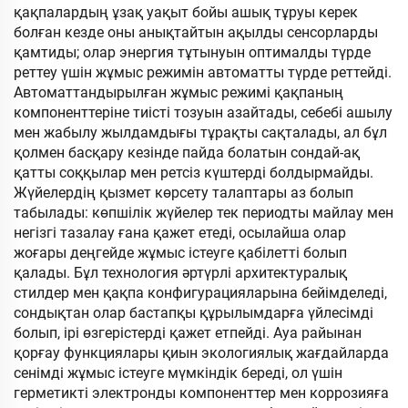
қақпалардың ұзақ уақыт бойы ашық тұруы керек
болған кезде оны анықтайтын ақылды сенсорларды
қамтиды; олар энергия тұтынуын оптималды түрде
реттеу үшін жұмыс режимін автоматты түрде реттейді.
Автоматтандырылған жұмыс режимі қақпаның
компоненттеріне тиісті тозуын азайтады, себебі ашылу
мен жабылу жылдамдығы тұрақты сақталады, ал бұл
қолмен басқару кезінде пайда болатын сондай-ақ
қатты соққылар мен ретсіз күштерді болдырмайды.
Жүйелердің қызмет көрсету талаптары аз болып
табылады: көпшілік жүйелер тек периодты майлау мен
негізгі тазалау ғана қажет етеді, осылайша олар
жоғары деңгейде жұмыс істеуге қабілетті болып
қалады. Бұл технология әртүрлі архитектуралық
стилдер мен қақпа конфигурацияларына бейімделеді,
сондықтан олар бастапқы құрылымдарға үйлесімді
болып, ірі өзгерістерді қажет етпейді. Ауа райынан
қорғау функциялары қиын экологиялық жағдайларда
сенімді жұмыс істеуге мүмкіндік береді, ол үшін
герметикті электронды компоненттер мен коррозияға