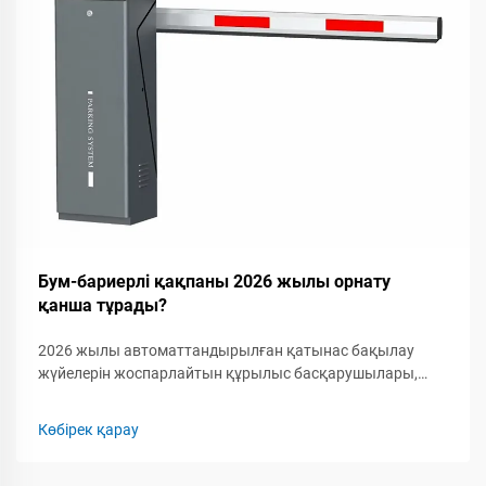
Бум-бариерлі қақпаны 2026 жылы орнату
қанша тұрады?
2026 жылы автоматтандырылған қатынас бақылау
жүйелерін жоспарлайтын құрылыс басқарушылары,
қауіпсіздік мамандары мен кәсіпкерлер үшін бум-
бариерлік қақпақты орнатудың толық шығын
Көбірек қарау
құрылымын түсіну маңызды. Бум-бариерлік қақпаққа...