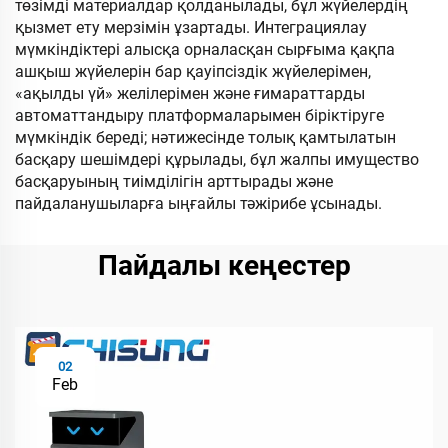
төзімді материалдар қолданылады, бұл жүйелердің
қызмет ету мерзімін ұзартады. Интеграциялау
мүмкіндіктері алысқа орналасқан сырғыма қақпа
ашқыш жүйелерін бар қауіпсіздік жүйелерімен,
«ақылды үй» желілерімен және ғимараттарды
автоматтандыру платформаларымен біріктіруге
мүмкіндік береді; нәтижесінде толық қамтылатын
басқару шешімдері құрылады, бұл жалпы имущество
басқаруының тиімділігін арттырады және
пайдаланушыларға ыңғайлы тәжірибе ұсынады.
Пайдалы кеңестер
02
Feb