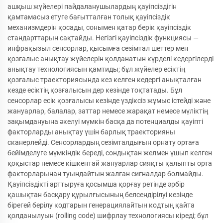
ашқыш жүйелері пайдаланушылардың қауіпсіздігін
қамтамасыз етуге бағытталған толық қауіпсіздік
механизмдерін қосады, сонымен қатар берік қауіпсіздік
стандарттарын сақтайды. Негізгі қауіпсіздік функциясы —
инфрақызыл сенсорлар, қысымға сезімтал шеттер мен
қозғалыс анықтау жүйелерін қолданатын күрделі кедергілерді
анықтау технологиясын қамтиды; бұл жүйелер есіктің
қозғалыс траекториясында кез келген кедергі анықталған
кезде есіктің қозғалысын дер кезінде тоқтатады. Бұл
сенсорлар есік қозғалысы кезінде үздіксіз жұмыс істейді және
жануарлар, балалар, заттар немесе жарақат немесе мүліктің
зақымдануына әкелуі мүмкін басқа да потенциалды қауіпті
факторларды анықтау үшін барлық траекторияны
сканерлейді. Сенсорлардың сезімталдығын орнату ортаға
бейімделуге мүмкіндік береді, сондықтан желмен ұшып келген
қоқыстар немесе кішкентай жануарлар сияқты қалыпты орта
факторларынан туындайтын жалған сигналдар болмайды.
Қауіпсіздікті арттыруға қосымша қорғау ретінде әрбір
қашықтан басқару құрылғысының белсендірілуі кезінде
бірегей берілу кодтарын генерациялайтын кодтың қайта
қолданылуын (rolling code) шифрлау технологиясы кіреді; бұл