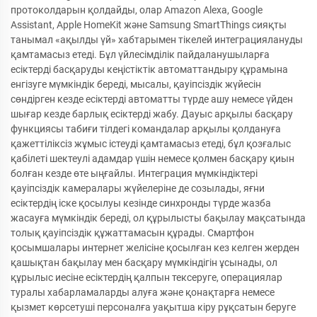
протоколдарын қолдайды, олар Amazon Alexa, Google
Assistant, Apple HomeKit және Samsung SmartThings сияқты
танымал «ақылды үй» хабтарымен тікелей интеграциялануды
қамтамасыз етеді. Бұл үйлесімділік пайдаланушыларға
есіктерді басқаруды кеңістіктік автоматтандыру құрамына
енгізуге мүмкіндік береді, мысалы, қауіпсіздік жүйесін
сөндірген кезде есіктерді автоматты түрде ашу немесе үйден
шығар кезде барлық есіктерді жабу. Дауыс арқылы басқару
функциясы табиғи тілдегі командалар арқылы қолдануға
қажеттіліксіз жұмыс істеуді қамтамасыз етеді, бұл қозғалыс
қабілеті шектеулі адамдар үшін немесе қолмен басқару қиын
болған кезде өте ыңғайлы. Интеграция мүмкіндіктері
қауіпсіздік камералары жүйелеріне де созылады, яғни
есіктердің іске қосылуы кезінде синхронды түрде жазба
жасауға мүмкіндік береді, ол құрылысты бақылау мақсатында
толық қауіпсіздік құжаттамасын құрады. Смартфон
қосымшалары интернет желісіне қосылған кез келген жерден
қашықтан бақылау мен басқару мүмкіндігін ұсынады, ол
құрылыс иесіне есіктердің қалпын тексеруге, операциялар
туралы хабарламаларды алуға және қонақтарға немесе
қызмет көрсетуші персоналға уақытша кіру рұқсатын беруге