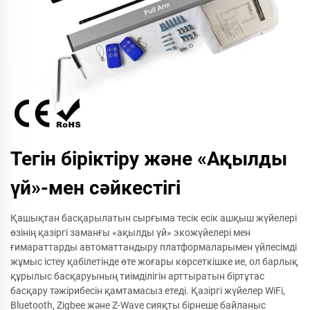
Тегін біріктіру және «Ақылды
үй»-мен сәйкестігі
Қашықтан басқарылатын сырғыма тесік есік ашқыш жүйелері
өзінің қазіргі заманғы «ақылды үй» экожүйелері мен
ғимараттарды автоматтандыру платформаларымен үйлесімді
жұмыс істеу қабілетінде өте жоғары көрсеткішке ие, ол барлық
құрылыс басқаруының тиімділігін арттыратын біртұтас
басқару тәжірибесін қамтамасыз етеді. Қазіргі жүйелер WiFi,
Bluetooth, Zigbee және Z-Wave сияқты бірнеше байланыс