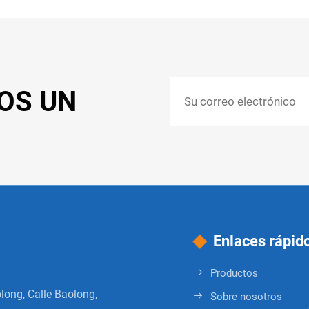
OS UN
Enlaces rápid
Productos
long, Calle Baolong,
Sobre nosotros