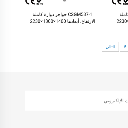
 كاملة
CSGM537-1 حواجز دوارة كاملة
الارتفاع، أبعادها 2200×1300×2230
الارتفاع، أبعادها 1400×1300×2230
م للصدأ
مم، مصنوعة من الفولاذ المقاوم للصدأ
 آمنة في
عيار SUS304، للتحكم في الدخول
ري
والخروج
5
التالي