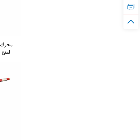
محرك أ
لفتح 