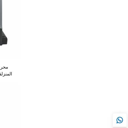
محرك 
المنزل
بالتيار 
من الس