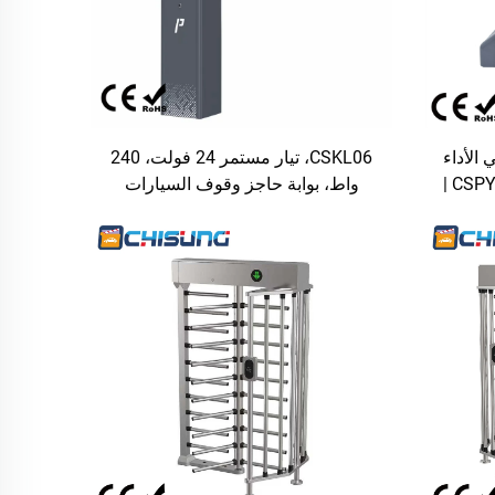
 الأداء
CSKL06، تيار مستمر 24 فولت، 240
من شركة تشيسونغ نموذج CSPY-S2 |
واط، بوابة حاجز وقوف السيارات
محرك تيار مستمر يدعم وزنًا قدره ٥٠٠
الأوتوماتيكية المصنوعة من الفولاذ
ء التشغيل
البارد، سريعة الفتح خلال ٠٫٦ ثانية،
للأنظمة المستخدمة في المجتمعات
ومراكز جمع الرسوم