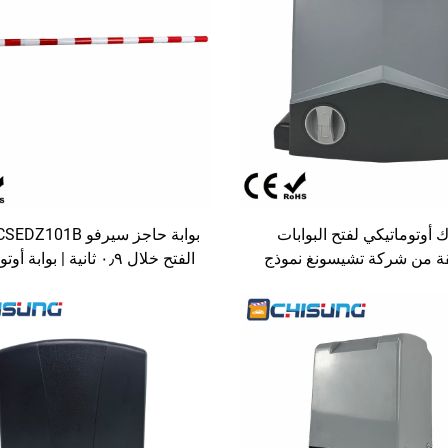
أوتوماتيكي لفتح البوابات
قة من شركة تشيسونغ نموذج
الفتح خلال ٠٫٩ ثانية | بوابة
CSPY-S12 بسعة ١٠٠٠ كجم، يعمل
لمواقف السيارات مع ذراع دوّ
المتناوب، مزود بتقنية الحماية
ألياف الكربون بطول ٣ أمتار
حق وتصميم مقاوم للعوامل
الجوية