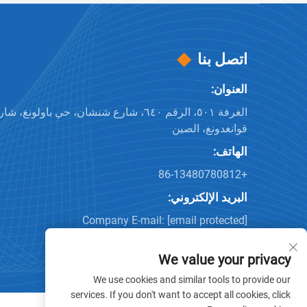
اتصل بنا
العنوان:
الغرفة ٥٠١، الرقم ٦٤٠، شارع شنشان، حي باولو
قوانغدونغ، الصين
الهاتف:
+86-13480780812
البريد الإلكتروني:
Company E-mail:
[email protected]
We value your privacy
We use cookies and similar tools to provide our
services. If you don't want to accept all cookies, click