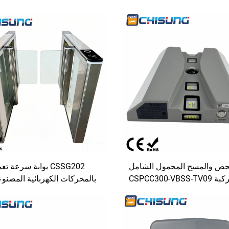
فحص والمسح المحمول الشامل
CSSG202 بوابة سرعة ت
تحت المركبة CSPCC300-VBSS-TV09
بالمحركات الكهربائية المصنو
(UVSS)
ا
الدخول للمشاة في المكاتب وا