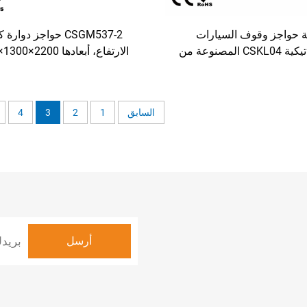
بة حواجز وقوف السيارات
CSGM537-2 حواجز دوارة
الأوتوماتيكية CSKL04 المصنوعة من
ألياف الكربون بطول 3 أمتار، زمن
مم، مصنوعة من الفولاذ المقاو
الاستجابة 0.6 ثانية، درجة حماية IP44،
عيار SUS304، بوابة تحكم
لتحمل، تُستخدم في محطات
الحركة لضمان الأمن المرو
السابق
1
2
3
4
الرسوم ومواقف السيارات