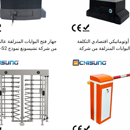
وتوماتيكي اقتصادي التكلفة
جهاز فتح البوابات المنزلقة عالي
البوابات المنزلقة من شركة
تشيسونغ نموذج CSPY-S11، سعة
١٠٠٠ كجم / طول ٩ أمتار، يعمل بالتيار
كجم وطول ٦ أمتار، مع بد
المتردد
الناعم والتحكم عن بُعد