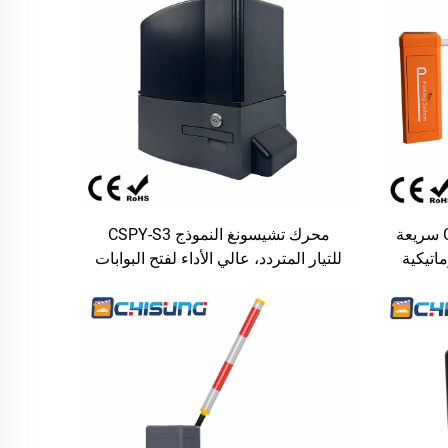
بوابة حاجز سيرفو CSEDZ101B سريعة
محرك تشيسونغ النموذج CSPY-S3
 أوتوماتيكية
للتيار المتردد، عالي الأداء لفتح البوابات
ار من
المنزلقة، سعة ١٠٠٠ كجم / طول ١٢
متراً، مصنوع من الألومنيوم المصبوب،
مع خاصية التشغيل اللطيف (Soft
Start)، مناسب للفلل والتطبيقات
الصناعية