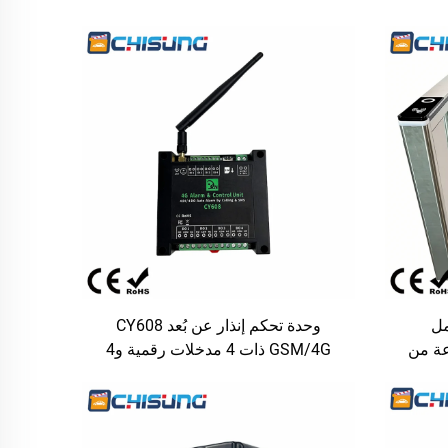
عمل
وحدة تحكم إنذار عن بُعد CY608
عة من
GSM/4G ذات 4 مدخلات رقمية و4
لفولاذ المقاوم للصدأ عيار 304، لتحكم
مخرجات رقمية، مع إرسال تنبيهات عبر
لمحطات
الرسائل القصيرة والمكالمات الهاتفية،
والتحكم في المرحلات لأغراض الأمن
والأتمتة