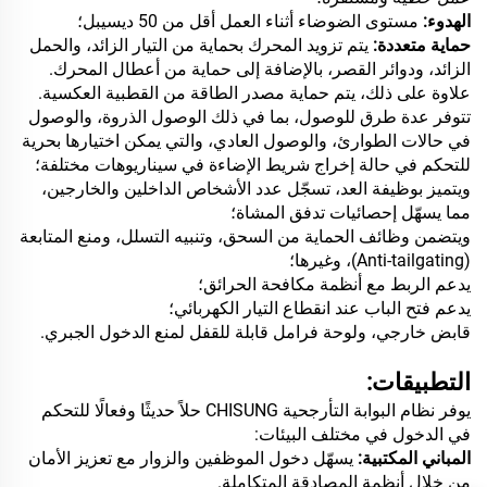
الهدوء:
مستوى الضوضاء أثناء العمل أقل من 50 ديسيبل؛
حماية متعددة:
يتم تزويد المحرك بحماية من التيار الزائد، والحمل
الزائد، ودوائر القصر، بالإضافة إلى حماية من أعطال المحرك.
علاوة على ذلك، يتم حماية مصدر الطاقة من القطبية العكسية.
تتوفر عدة طرق للوصول، بما في ذلك الوصول الذروة، والوصول
في حالات الطوارئ، والوصول العادي، والتي يمكن اختيارها بحرية
للتحكم في حالة إخراج شريط الإضاءة في سيناريوهات مختلفة؛
ويتميز بوظيفة العد، تسجّل عدد الأشخاص الداخلين والخارجين،
مما يسهّل إحصائيات تدفق المشاة؛
ويتضمن وظائف الحماية من السحق، وتنبيه التسلل، ومنع المتابعة
(Anti-tailgating)، وغيرها؛
يدعم الربط مع أنظمة مكافحة الحرائق؛
يدعم فتح الباب عند انقطاع التيار الكهربائي؛
قابض خارجي، ولوحة فرامل قابلة للقفل لمنع الدخول الجبري.
التطبيقات:
يوفر نظام البوابة التأرجحية CHISUNG حلاً حديثًا وفعالًا للتحكم
في الدخول في مختلف البيئات:
المباني المكتبية:
يسهّل دخول الموظفين والزوار مع تعزيز الأمان
من خلال أنظمة المصادقة المتكاملة.