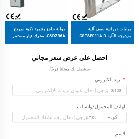
بوابات دورانية نصف آلية
بوابة حاجز رقمية ذكية نموذج
مزدوجة الآلية CSTSE011A-D
CSDZ96A، محرك تيار مستمر
بطول 1200 مم * عرض 470 مم
بلا فرشاة لعمليات الوقوف الآلية
* ارتفاع 980 مم، تصميم عريض
غير المأهولة
بارز مع شريط إضاءة LED
احصل على عرض سعر مجاني
سيتصل بك ممثلنا قريبًا.
بريد إلكتروني
0/100
الهاتف المحمول/واتساب
كود
0/100
الاسم