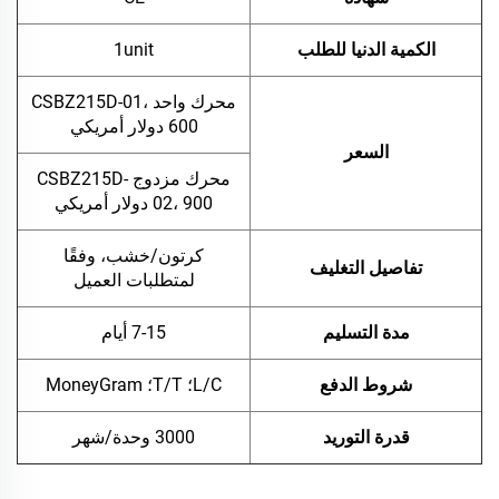
الكمية الدنيا للطلب
1unit
محرك واحد CSBZ215D-01،
600 دولار أمريكي
السعر
محرك مزدوج CSBZ215D-
02، 900 دولار أمريكي
كرتون/خشب، وفقًا
تفاصيل التغليف
لمتطلبات العميل
مدة التسليم
7-15 أيام
شروط الدفع
L/C؛ T/T؛ MoneyGram
قدرة التوريد
3000 وحدة/شهر