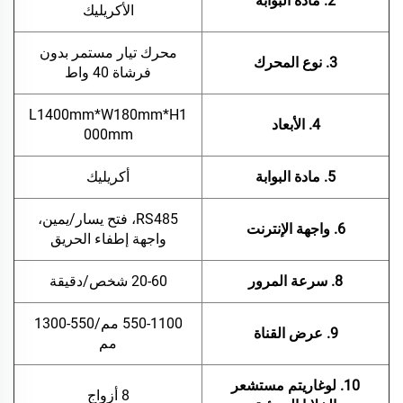
2. مادة البوابة
الأكريليك
محرك تيار مستمر بدون
3. نوع المحرك
فرشاة 40 واط
L1400mm*W180mm*H1
4. الأبعاد
000mm
5. مادة البوابة
أكريليك
RS485، فتح يسار/يمين،
6. واجهة الإنترنت
واجهة إطفاء الحريق
8. سرعة المرور
20-60 شخص/دقيقة
550-1100 مم/550-1300
9. عرض القناة
مم
10. لوغاريتم مستشعر
8 أزواج