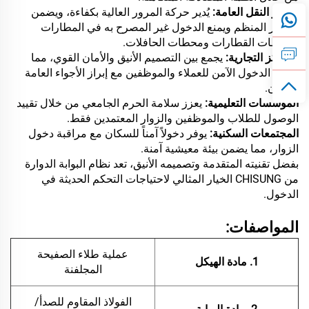
مراكز النقل العامة:
يُدير حركة المرور العالية بكفاءة، ويضمن
المرور المنظم ويمنع الدخول غير المصرح به في المطارات
ومحطات القطارات ومحطات الحافلات.
المراكز التجارية:
يجمع بين التصميم الأنيق والأمان القوي، مما
يسهل الدخول الآمن للعملاء والموظفين مع إبراز الأجواء العامة
للمكان.
المؤسسات التعليمية:
يعزز سلامة الحرم الجامعي من خلال تقييد
الوصول للطلاب والموظفين والزوار المعتمدين فقط.
المجتمعات السكنية:
يوفر دخولاً آمناً للسكان مع مراقبة دخول
الزوار، مما يضمن بيئة معيشية آمنة.
بفضل تقنيته المتقدمة وتصميمه الأنيق، تعد نظام البوابة الدوارة
من CHISUNG الخيار المثالي لاحتياجات التحكم الحديثة في
الدخول.
المواصفات:
عملية طلاء الصفيحة
1. مادة الهيكل
المجلفنة
الفولاذ المقاوم للصدأ/