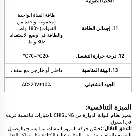
الخلايا الضوئية
طاقة القناة الواحدة
(مجموعة واحدة من
11. إجمالي الطاقة
القنوات) ≤180 واط،
والطاقة في وضع الاستعداد
<30 واط
12. درجة حرارة التشغيل
-20℃~70℃
13. البيئة المناسبة
داخلي أو خارجي مع سقف
الجهد التشغيلي
AC220V±10%
الميزة التنافسية:
يتميز نظام البوابة الدوارة من CHISUNG بامتيازات تنافسية فريدة
في السوق:
التدفق الفعّال:
يُحسّن حركة المرور للمشاة، مما يسمح بالوصول
السريع والمنظم حتى في البيئات عالية الكثافة مثل مراكز النقل