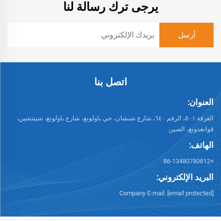
يرجى ترك رسالة لنا
اتصل بنا
العنوان:
الغرفة ٥٠١، الرقم ٦٤٠، شارع شنشان، حي باولونغ، شارع باولونغ، شينتشين،
قوانغدونغ، الصين
الهاتف:
+86-13480780812
البريد الإلكتروني:
Company E-mail:
[email protected]