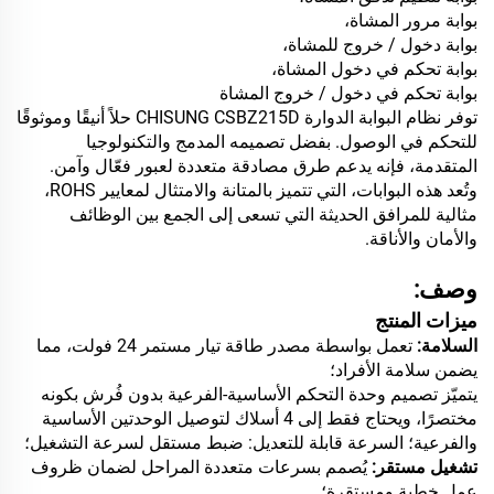
بوابة مرور المشاة،
بوابة دخول / خروج للمشاة،
بوابة تحكم في دخول المشاة،
بوابة تحكم في دخول / خروج المشاة
توفر نظام البوابة الدوارة CHISUNG CSBZ215D حلاً أنيقًا وموثوقًا
للتحكم في الوصول. بفضل تصميمه المدمج والتكنولوجيا
المتقدمة، فإنه يدعم طرق مصادقة متعددة لعبور فعّال وآمن.
وتُعد هذه البوابات، التي تتميز بالمتانة والامتثال لمعايير ROHS،
مثالية للمرافق الحديثة التي تسعى إلى الجمع بين الوظائف
والأمان والأناقة.
وصف:
ميزات المنتج
السلامة:
تعمل بواسطة مصدر طاقة تيار مستمر 24 فولت، مما
يضمن سلامة الأفراد؛
يتميّز تصميم وحدة التحكم الأساسية-الفرعية بدون فُرش بكونه
مختصرًا، ويحتاج فقط إلى 4 أسلاك لتوصيل الوحدتين الأساسية
والفرعية؛ السرعة قابلة للتعديل: ضبط مستقل لسرعة التشغيل؛
تشغيل مستقر:
يُصمم بسرعات متعددة المراحل لضمان ظروف
عمل خطية ومستقرة؛