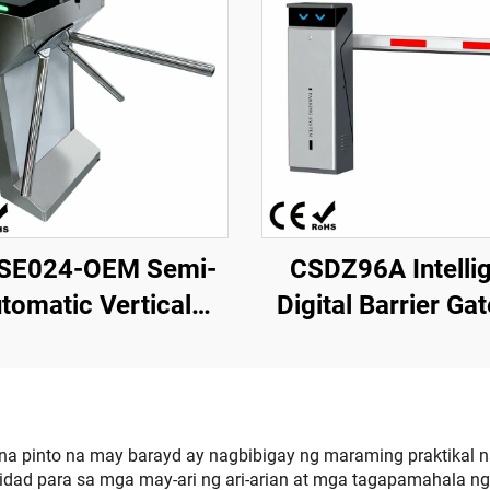
SE024-OEM Semi-
CSDZ96A Intelli
tomatic Vertical
Digital Barrier Ga
ripod Turnstile
brushless Motor p
mmL*280mmW*980mmH
Operasyong Wal
teryal na SUS304
Kawalang Pagpapa
 pinto na may barayd ay nagbibigay ng maraming praktikal n
ad para sa mga may-ari ng ari-arian at mga tagapamahala ng