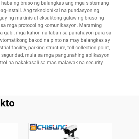
na haba ng braso ng balangkas ang mga sistemang
ag-install. Ang teknolohikal na pundasyon ng
gay ng makinis at eksaktong galaw ng braso ng
 sa mga protocol ng komunikasyon. Maraming
sa gabi, mga kahon na laban sa panahayon para sa
 awtomatikong bakod na pinto na may balangkas ay
facility, parking structure, toll collection point,
sa seguridad, mula sa mga pangunahing aplikasyon
rol na nakakasali sa mas malawak na security
kto