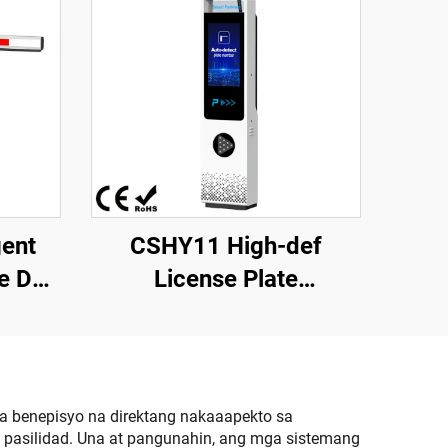
gent
CSHY11 High-def
te DC
License Plate
ara sa
Recognition Machine
ang
Dolphin I Model 18.5-
rkil
inch High-Brightness
LCD Screen
a benepisyo na direktang nakaaapekto sa
 pasilidad. Una at pangunahin, ang mga sistemang