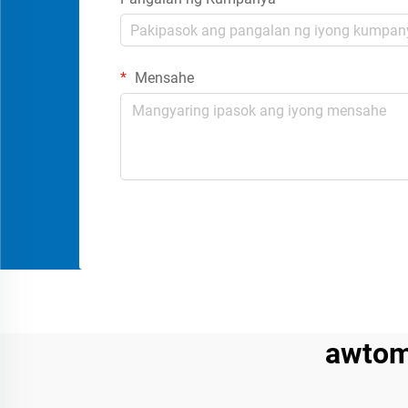
Mensahe
awtom