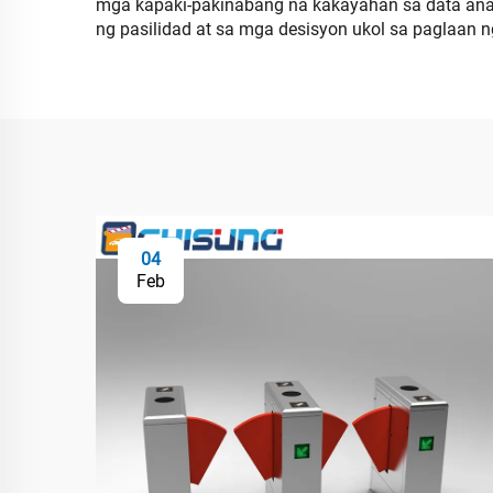
mga kapaki-pakinabang na kakayahan sa data analy
ng pasilidad at sa mga desisyon ukol sa paglaan
04
Feb