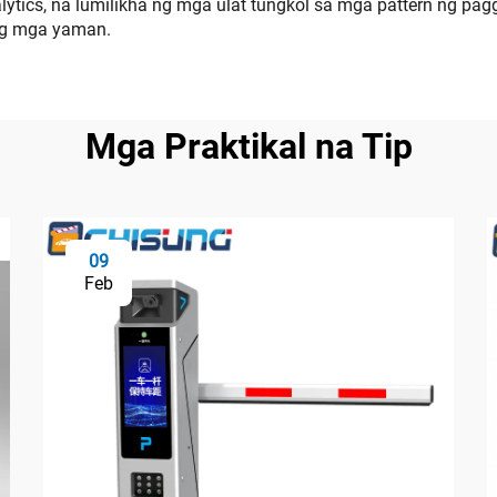
tics, na lumilikha ng mga ulat tungkol sa mga pattern ng pa
 ng mga yaman.
Mga Praktikal na Tip
09
Feb