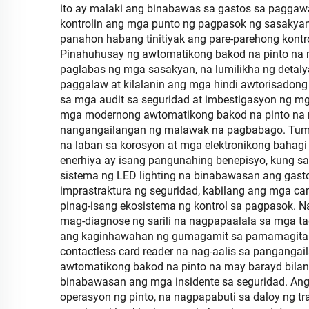
ito ay malaki ang binabawas sa gastos sa pagga
kontrolin ang mga punto ng pagpasok ng sasakyan
panahon habang tinitiyak ang pare-parehong kont
Pinahuhusay ng awtomatikong bakod na pinto na m
paglabas ng mga sasakyan, na lumilikha ng deta
paggalaw at kilalanin ang mga hindi awtorisado
sa mga audit sa seguridad at imbestigasyon ng mga
mga modernong awtomatikong bakod na pinto na may
nangangailangan ng malawak na pagbabago. Tuma
na laban sa korosyon at mga elektronikong bahagi
enerhiya ay isang pangunahing benepisyo, kung 
sistema ng LED lighting na binabawasan ang gasto
imprastraktura ng seguridad, kabilang ang mga ca
pinag-isang ekosistema ng kontrol sa pagpasok. N
mag-diagnose ng sarili na nagpapaalala sa mga t
ang kaginhawahan ng gumagamit sa pamamagitan 
contactless card reader na nag-aalis sa panganga
awtomatikong bakod na pinto na may barayd bilan
binabawasan ang mga insidente sa seguridad. A
operasyon ng pinto, na nagpapabuti sa daloy ng 