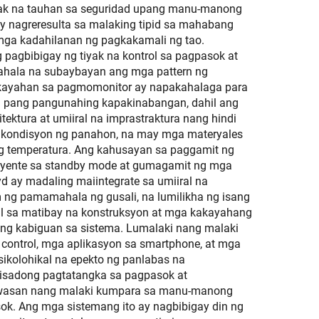
yak na tauhan sa seguridad upang manu-manong
y nagreresulta sa malaking tipid sa mahabang
mga kadahilanan ng pagkakamali ng tao.
agbibigay ng tiyak na kontrol sa pagpasok at
ahala na subaybayan ang mga pattern ng
akayahan sa pagmomonitor ay napakahalaga para
isa pang pangunahing kapakinabangan, dahil ang
ktura at umiiral na imprastraktura nang hindi
 kondisyon ng panahon, na may mga materyales
 ng temperatura. Ang kahusayan sa paggamit ng
ryente sa standby mode at gumagamit ng mga
 ay madaling maiintegrate sa umiiral na
m ng pamamahala ng gusali, na lumilikha ng isang
hil sa matibay na konstruksyon at mga kakayahang
ng kabiguan sa sistema. Lumalaki nang malaki
ontrol, mga aplikasyon sa smartphone, at mga
sikolohikal na epekto ng panlabas na
risadong pagtatangka sa pagpasok at
bawasan nang malaki kumpara sa manu-manong
ok. Ang mga sistemang ito ay nagbibigay din ng