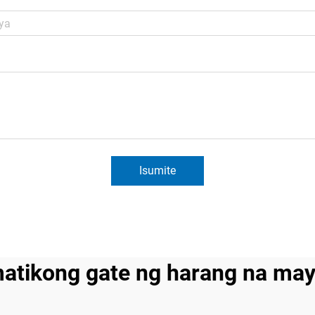
Isumite
atikong gate ng harang na ma