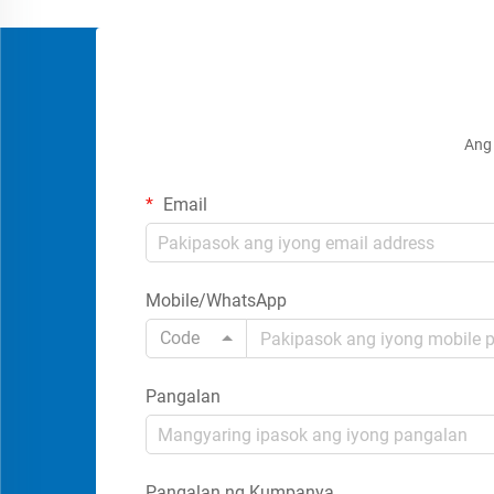
mga modernong sistema ng kontrol sa
pasok ng tao, lalo na...
Ang 
Email
Mobile/WhatsApp
Code
Pangalan
Pangalan ng Kumpanya