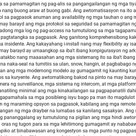
wa sa pamamagitan ng pag-alis sa pangangailangan ng mga ti
 nang buong araw at buong gabi. Ang awtomatisasyon na ito a
rol sa pagpasok anuman ang availability ng mga tauhan o ang 
ay barayd ang mga protokol sa seguridad sa pamamagitan ng p
lyadong mga log ng pag-access na tumutulong sa mga tagapam
ng pagtatangka sa pagpasok. Ang ganitong komprehensibong k
 insidente. Ang kakayahang i-install nang may flexibility ay 
 barayd ay umaangkop sa iba't ibang konpigurasyon ng arkite
takbo nang maaasahan ang mga sistemang ito sa iba't ibang
 na naka-seal na tumitiis sa ulan, snow, hangin, at pagbabago
saan ang mga modernong modelo ay gumagamit ng kaunting ku
s sa kuryente. Ang awtomatikong bakod na pinto na may barayd
mera ng surveillance, mga sistema ng intercom, at mga platfor
anatiling minimal ang mga kinakailangan sa pagpapanatili da
agapamahala sa mga posibleng isyu bago pa man ito magdulot 
ng maraming opsyon sa pagpasok, kabilang ang mga remote c
ilangan ng mga drayber na lumabas sa kanilang sasakyan. Ang 
g pananggalang ay tumutulong na pigilan ang mga hindi awto
ng oras ng tugon para sa mga lehitimong gumagamit ay naba
trapiko at binabawasan ang kongestyon sa mga punto ng pagpas