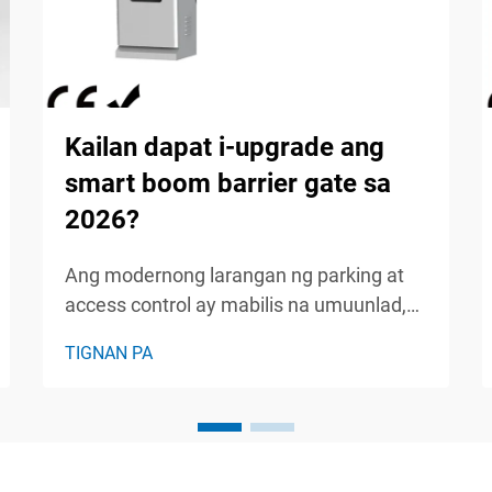
Kailan dapat i-upgrade ang
smart boom barrier gate sa
2026?
Ang modernong larangan ng parking at
access control ay mabilis na umuunlad,
kung saan ang tradisyonal na manu-
TIGNAN PA
manong sistema ay unti-unting
pinapalitan ng mga solusyon para sa
matalinong awtomasyon. Habang
umaapproach tayo sa 2026, ang mga
facility manager at mga may-ari ng ari-