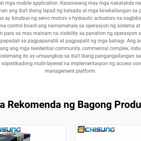
n), at mga mobile application. Karaniwang may mga nakatakda 
nan ang iba't ibang lapad ng kalsada at mga kinakailangan sa p
 ay binubuo ng servo motors o hydraulic actuators na nagbibi
na control board ang namamahala sa operasyon ng sistema at
 para sa mas mainam na visibility sa panahon ng operasyon 
nagpapadali sa pagpapanatili at pagpapalit ng mga bahagi. Ang
ng ang mga residential community, commercial complex, industrial 
a sistemang ito ay umaangkop sa iba't ibang pangangailangan 
sopistikadong multi-layered na implementasyon ng access cont
management platform.
a Rekomenda ng Bagong Produ