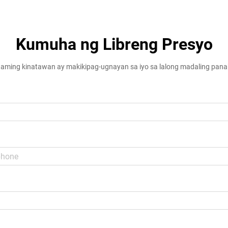
arian ay unti-unting kinikilala ang
pangangailangan na u...
Kumuha ng Libreng Presyo
aming kinatawan ay makikipag-ugnayan sa iyo sa lalong madaling pan