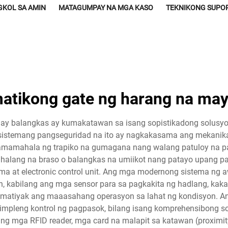
GKOL SA AMIN
MATAGUMPAY NA MGA KASO
TEKNIKONG SUPO
atikong gate ng harang na ma
ay balangkas ay kumakatawan sa isang sopistikadong solusyon
ng sistemang pangseguridad na ito ay nagkakasama ang mekanika
pamamahala ng trapiko na gumagana nang walang patuloy na p
halang na braso o balangkas na umiikot nang patayo upang p
ema at electronic control unit. Ang mga modernong sistema ng
, kabilang ang mga sensor para sa pagkakita ng hadlang, kak
matiyak ang maaasahang operasyon sa lahat ng kondisyon. A
impleng kontrol ng pagpasok, bilang isang komprehensibong 
ad ng mga RFID reader, mga card na malapit sa katawan (proximi