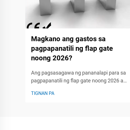
Magkano ang gastos sa
pagpapanatili ng flap gate
noong 2026?
Ang pagsasagawa ng pananalapi para sa
pagpapanatili ng flap gate noong 2026 ay
nangangailangan ng isang
TIGNAN PA
komprehensibong pag-unawa sa iba’t
ibang mga kadahilanan sa gastos na
nakaaapekto sa kabuuang
pamumuhunan na kailangan para sa
optimal na pagganap ng sistema. Ang