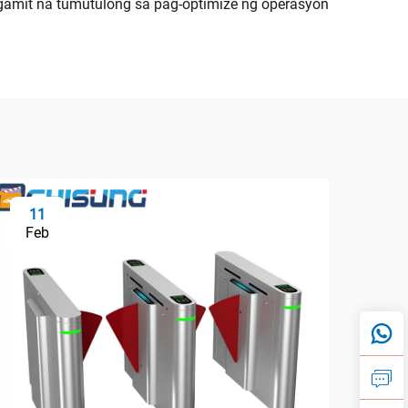
ggamit na tumutulong sa pag-optimize ng operasyon
11
2
Feb
Fe