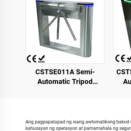
CSTSE011A Semi-
CST
Automatic Tripod
Au
Turnstile
T
1200mmL*245mmW*980mmH
485
May Disenyo na
Ma
Lumalawig na May LED
Ang pagpapatupad ng isang awtomatikong bakod na
kahusayan ng operasyon at pamamahala ng segurid
Strip