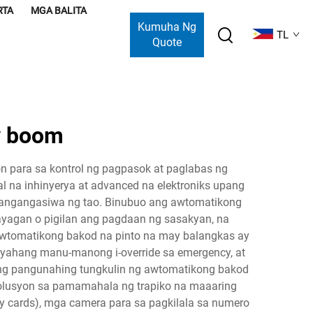
RTA
MGA BALITA
Kumuha Ng
TL
Quote
y boom
 para sa kontrol ng pagpasok at paglabas ng
l na inhinyerya at advanced na elektroniks upang
angangasiwa ng tao. Binubuo ang awtomatikong
ayagan o pigilan ang pagdaan ng sasakyan, na
 awtomatikong bakod na pinto na may balangkas ay
ayahang manu-manong i-override sa emergency, at
ng pangunahing tungkulin ng awtomatikong bakod
solusyon sa pamamahala ng trapiko na maaaring
ty cards), mga camera para sa pagkilala sa numero