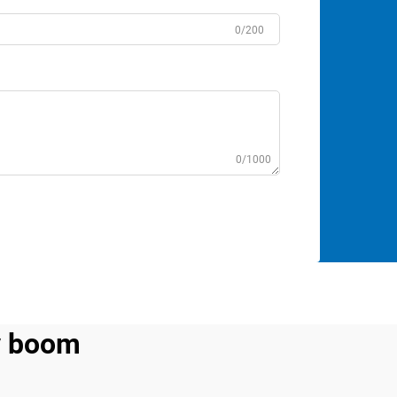
0/200
0/1000
y boom