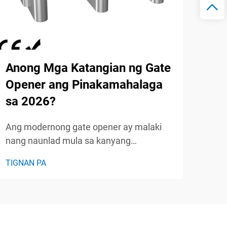
Anong Mga Katangian ng Gate
Kai
Opener ang Pinakamahalaga
iyo
sa 2026?
Ang 
sist
Ang modernong gate opener ay malaki
nang
nang naunlad mula sa kanyang
TIGN
pags
pangunahing mekanikal na pinagmulan,
TIGNAN PA
kada
at naging mga sopistikadong sistema ng
sa t
access control na pagsasama-sama ng
segu
kaginhawahan, seguridad, at matalinong
Haba
teknolohiya. Ang mga may-ari ng ari-arian
orga
ngayon ay nakakaharap sa