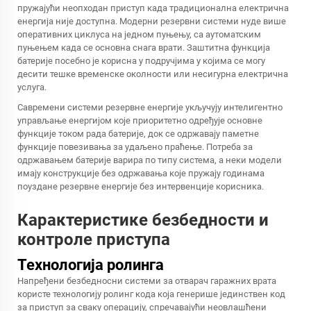
пружајући неопходан приступ када традиционална електрична
енергија није доступна. Модерни резервни системи нуде више
оперативних циклуса на једном пуњењу, са аутоматским
пуњењем када се основна снага врати. Заштитна функција
батерије посебно је корисна у подручјима у којима се могу
десити тешке временске околности или несигурна електрична
услуга.
Савремени системи резервне енергије укључују интелигентно
управљање енергијом које приоритетно одређује основне
функције током рада батерије, док се одржавају паметне
функције повезивања за удаљено праћење. Потреба за
одржавањем батерије варира по типу система, а неки модели
имају конструкције без одржавања које пружају годинама
поуздане резервне енергије без интервенције корисника.
Карактеристике безбедности и
контроле приступа
Технологија ролинга
Напређени безбедносни системи за отварач гаражних врата
користе технологију ролинг кода која генерише јединствен код
за приступ за сваку операцију, спречавајући неовлашћени