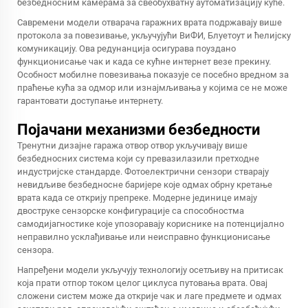
безбедносним камерама за свеобухватну аутоматизацију куће.
Савремени модели отварача гаражних врата подржавају више
протокола за повезивање, укључујући ВиФИ, Блуетоут и ћелијску
комуникацију. Ова редунанција осигурава поуздано
функционисање чак и када се кућне интернет везе прекину.
Особност мобилне повезивања показује се посебно вредном за
праћење кућа за одмор или изнајмљивања у којима се не може
гарантовати доступање интернету.
Појачани механизми безбедности
Тренутни дизајне гаража отвор отвор укључивају више
безбедносних система који су превазилазили претходне
индустријске стандарде. Фотоелектрични сензори стварају
невидљиве безбедносне баријере које одмах обрну кретање
врата када се открију препреке. Модерне јединице имају
двоструке сензорске конфигурације са способностма
самодијагностике које упозоравају кориснике на потенцијално
неправилно усклађивање или неисправно функционисање
сензора.
Напређени модели укључују технологију осетљиву на притисак
која прати отпор током целог циклуса путовања врата. Овај
сложени систем може да открије чак и лаге предмете и одмах