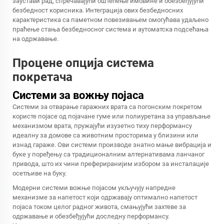
заустави рад, спречавајући оштећење имовине и обезбеђујући
безбедност корисника. Интеграција ових безбедносних
карактеристика са паметном повезивањем омогућава удаљено
праћење стања безбедносног система и аутоматска подсећања
на одржавање.
Процене опција система
покретача
Системи за вожњу појаса
Системи за отварање гаражних врата са погонским покретом
користе појасе од појачане гуме или полиуретана за управљање
механизмом врата, пружајући изузетно тиху перформансу
идеалну за домове са животним просторима у близини или
изнад гараже. Ови системи производе знатно мање вибрација и
буке у поређењу са традиционалним алтернативама ланчаног
привода, што их чини префериранијим избором за инсталације
осетљиве на буку.
Модерни системи вожње појасом укључују напредне
механизме за напетост који одржавају оптимално напетост
појаса током целог радног живота, смањујући захтеве за
одржавање и обезбеђујући доследну перформансу.