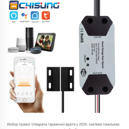
Избор правог отварача гаражних врата у 2026. захтева пажљиво