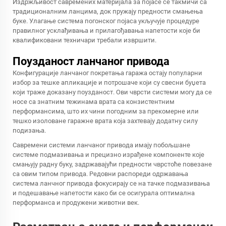
Издржљивост савремених материјала за појасе се такмичи са
традиционалним ланцима, док пружају предности смањења
буке. Улагање система погонског појаса укључује процедуре
правилног усклађивања и прилагођавања напетости које би
квалификовани техничари требали извршити.
Поузданост ланчаног привода
Конфигурације ланчаног покретања гаража остају популарни
избор за тешке апликације и потрошаче који су свесни буџета
који траже доказану поузданост. Ови чврсти системи могу да се
носе са знатним тежинама врата са конзистентним
перформансима, што их чини погодним за прекомерне или
тешко изоловане гаражне врата која захтевају додатну силу
подизања.
Савремени системи ланчаног привода имају побољшане
системе подмазивања и прецизно израђене компоненте које
смањују радну буку, задржавајући предности чврстоће повезане
са овим типом привода. Редовни распореди одржавања
система ланчног привода фокусирају се на тачке подмазивања
и подешавање напетости како би се осигурала оптимална
перформанса и продужени животни век.