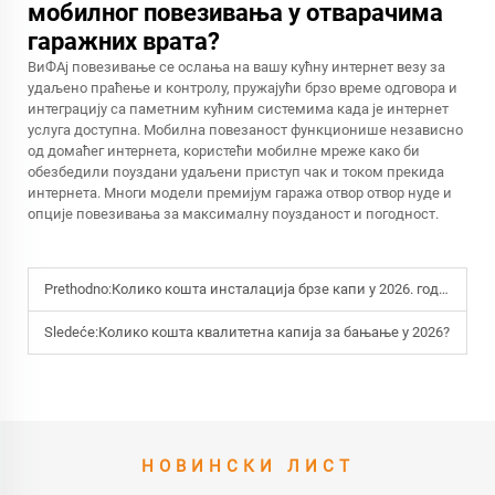
мобилног повезивања у отварачима
гаражних врата?
ВиФАј повезивање се ослања на вашу кућну интернет везу за
удаљено праћење и контролу, пружајући брзо време одговора и
интеграцију са паметним кућним системима када је интернет
услуга доступна. Мобилна повезаност функционише независно
од домаћег интернета, користећи мобилне мреже како би
обезбедили поуздани удаљени приступ чак и током прекида
интернета. Многи модели премијум гаража отвор отвор нуде и
опције повезивања за максималну поузданост и погодност.
Prethodno:
Колико кошта инсталација брзе капи у 2026. години?
Sledeće:
Колико кошта квалитетна капија за бањање у 2026?
НОВИНСКИ ЛИСТ