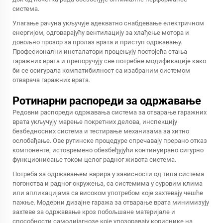
система.
Улагање рачуна укључује адекватно снабдевање електричном
енергијом, одговарајућу вентилацију за хлађење мотора и
довољно прозор за пролаз врата и приступ одржавању.
Професионални инсталатори процењују постојећа стања
гаражних врата и препоручују све потребне модификације како
би се осигурала компатибилност са изабраним системом
отварача гаражних врата.
Ротинарни распореди за одржавање
Редовни распореди одржавања система за отварање гаражних
врата укључују марење покретних делова, инспекцију
безбедносних система и тестирање механизама за хитно
ослобађање. Ове рутинске процедуре спречавају прерано отказ
компоненте, истовремено обезбеђујући континуирано сигурно
функционисање током целог радног живота система.
Потреба за одржавањем варира у зависности од типа система
погонства и радног окружења, са системима у суровим клима
или апликацијама са високом употребом које захтевају чешће
пажње. Модерни дизајне гаража за отварање врата минимизују
захтеве за одржавање кроз побољшане материјале и
способности самодијагнозе које упозоравају кориснике на