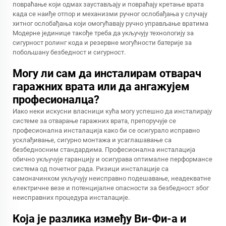
повраћање који одмах заустављају и повраћају кретање врата
када се наиђе отпор и механизми ручног ослобађања у случају
хитног ослобађања који омогућавају ручно управљање вратима
Модерне јединице такође треба да укључују технологију за
сигурност ролинг кода и резервне могућности батерије за
побољшану безбедност и сигурност.
Могу ли сам да инсталирам отварач
гаражних врата или да ангажујем
професионалца?
Иако неки искусни власници кућа могу успешно да инсталирају
системе за отварање гаражних врата, препоручује се
професионална инсталација како би се осигурало исправно
усклађивање, сигурно монтажа и усаглашавање са
безбедносним стандардима. Професионална инсталација
обично укључује гаранцију и осигурава оптималне перформансе
система од почетног рада. Ризици инсталације са
самоначинком укључују неисправно подешавање, неадекватне
електричне везе и потенцијалне опасности за безбедност због
неисправних процедура инсталације.
Која је разлика између Ви-Фи-а и