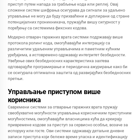
приступ путем напада за грабљење кода или реплеј. Овај
сложени систем шифрања осигурава да сигнали за удаљено
управљање не могу да буду прихваћени и дуплирани од стране
потенцијалних проникникача, пружајући вишу сигурност у
поређењу са системима фиксних кодова.
Модерно
отварач гаражних врата
системи подржавају више
протокола ролинг кода, омогућавајући интеграцију са
различитим удаљеним управљачима и паметним кућним
уређајима, а истовремено одржавају интегритет безбедности.
Увеђење ових безбедносних карактеристика захтева
одговарајуће програмирање и периодична ажурирање како би
се осигурала оптимална заштита од развијајућих безбедносних
претњи.
Управљање приступом више
корисника
Савремени системи за отварање гаражних врата пружају
свеобухватне могућности управљања корисничким приступним
могућностима, омогућавајући власницима кућа да креирају
привремене кодове за приступ за сервисно особље, возаче за
испоруку или госте. Ови системи одржавају детаљне дневне
записи приступа који бележе време уласка и идентификацију