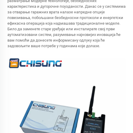
разматрање модерне технологије, безбедносних
карактеристика и дугорочне поузданости. Данас се у системима
за отварање гаражних врата налазе напредне опције
повезивања, побољшани безбедносни протоколи и енергетски
ефикасна операција која надмашава традиционалне моделе.
Било да заменете старе уређаје или инсталирате свој први
аутоматизовани систем, разумевање најновијих иновација ће
вам помоћи да донесете информисану одлуку која ће
задовољити ваше потребе у годинама које долазе.