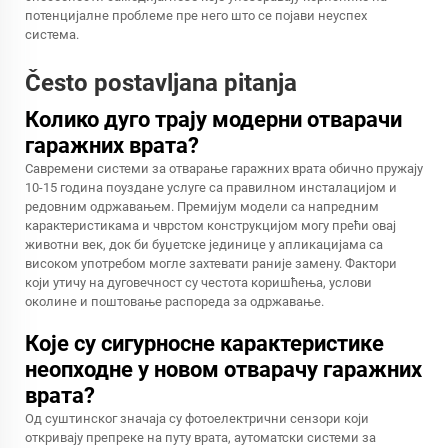
потенцијалне проблеме пре него што се појави неуспех
система.
Često postavljana pitanja
Колико дуго трају модерни отварачи
гаражних врата?
Савремени системи за отварање гаражних врата обично пружају
10-15 година поуздане услуге са правилном инсталацијом и
редовним одржавањем. Премијум модели са напредним
карактеристикама и чврстом конструкцијом могу прећи овај
животни век, док би буџетске јединице у апликацијама са
високом употребом могле захтевати раније замену. Фактори
који утичу на дуговечност су честота коришћења, услови
околине и поштовање распореда за одржавање.
Које су сигурносне карактеристике
неопходне у новом отварачу гаражних
врата?
Од суштинског значаја су фотоелектрични сензори који
откривају препреке на путу врата, аутоматски системи за