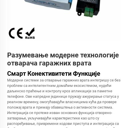
Разумевање модерне технологије
отварача гаражних врата
Смарт Конективитети Функције
Модерни системи за отварање гаражних врата интегришу се без
проблем са интелигентним домаћим екосистемом, нудећи
даљинско праћење и контролу кроз апликације за паметне
телефоне. Ове напредне јединице пружају ажурирање статуса у
реалном времену, омогућавајући власницима кућа да провере
положај врата и примају обавештења о активности система.
Интеграција се протеже изван основних функција отворено-
затварање, укључивајући карактеристике као што су
распоређивање, привремени кодови приступа и интеграција са