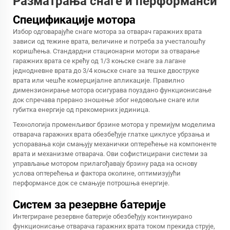
Разматрања снаге и перформанси
Спецификације мотора
Избор одговарајуће снаге мотора за отварач гаражних врата
зависи од тежине врата, величине и потреба за учесталошћу
коришћења. Стандардни стационарни мотори за отварање
гаражних врата се крећу од 1/3 коњске снаге за лагане
једнодневне врата до 3/4 коњске снаге за тешке двоструке
врата или чешће комерцијалне апликације. Правилно
димензионирање мотора осигурава поуздано функционисање
док спречава прерано зношење због недовољне снаге или
губитка енергије од прекомерних јединица.
Технологија променљивог брзине мотора у премијум моделима
отварача гаражних врата обезбеђује глатке циклусе убрзања и
успоравања који смањују механички оптерећење на компоненте
врата и механизме отварача. Ови софистицирани системи за
управљање мотором прилагођавају брзину рада на основу
услова оптерећења и фактора околине, оптимизујући
перформансе док се смањује потрошња енергије.
Систем за резервне батерије
Интегриране резервне батерије обезбеђују континуирано
функционисање отварача гаражних врата током прекида струје,