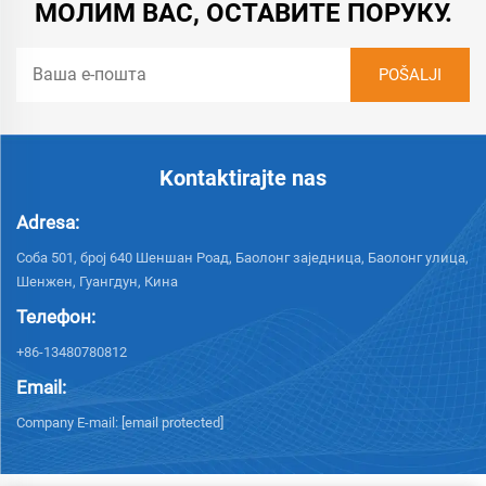
МОЛИМ ВАС, ОСТАВИТЕ ПОРУКУ.
Kontaktirajte nas
Adresa:
Соба 501, број 640 Шеншан Роад, Баолонг заједница, Баолонг улица,
Шенжен, Гуангдун, Кина
Телефон:
+86-13480780812
Email:
Company E-mail:
[email protected]