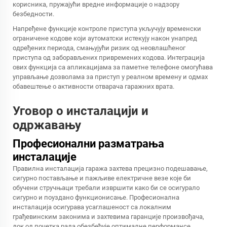
корисника, пружајући вредне информације о надзору
безбедности.
Напређене функције контроле приступа укључују временски
ограничене кодове који аутоматски истекују након унапред
одређених периода, смањујући ризик од неовлашћеног
приступа од заборављених привремених кодова. Интеграција
ових функција са апликацијама за паметне телефоне омогућава
управљање дозволама за приступ у реалном времену и одмах
обавештење о активности отварача гаражних врата.
Уговор о инсталацији и
одржавању
Професионални разматрања
инсталације
Правилна инсталација гаража захтева прецизно подешавање,
сигурно постављање и пажљиве електричне везе које би
обучени стручњаци требали извршити како би се осигурало
сигурно и поуздано функционисање. Професионална
инсталација осигурава усаглашеност са локалним
грађевинским законима и захтевима гаранције произвођача,
док од почетка рада обезбеђује оптималне перформансе