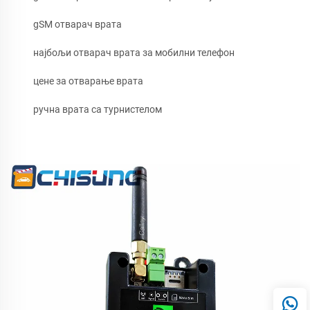
gSM отварач врата
најбољи отварач врата за мобилни телефон
цене за отварање врата
ручна врата са турнистелом