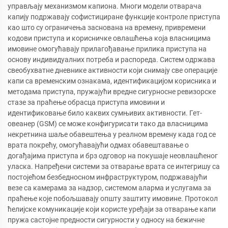
управљају механизмом капиона. Многи модели отварача
капију подржавају софистициране функције контроле приступа
као што су ограничења заснована на времену, привремени
кодови приступа и корисничке овлашћења која власницима
имовине омогућавају прилагођавање прилика приступа на
основу индивидуалних потреба и распореда. Систем одржава
свеобухватне дневнике активности који снимају све операције
капи са временским ознакама, идентификацијом корисника и
методама приступа, пружајући вредне сигурносне ревизорске
стазе за праћење обрасца приступа имовини и
идентификовање било каквих сумњивих активности. Гет-
овеанер (GSM) се може конфигурисати тако да власницима
некретнина шаље обавештења у реалном времену када год се
врата покрећу, омогућавајући одмах обавештавање о
догађајима приступа и брз одговор на покушаје неовлашћеног
уласка. Напређени системи за отварање врата се интегришу са
постојећом безбедносном инфраструктуром, подржавајући
везе са камерама за надзор, системом аларма и услугама за
праћење које побољшавају општу заштиту имовине. Протокол
ћелијске комуникације који користе уређаји за отварање капи
пружа састојне предности сигурности у односу на бежичне