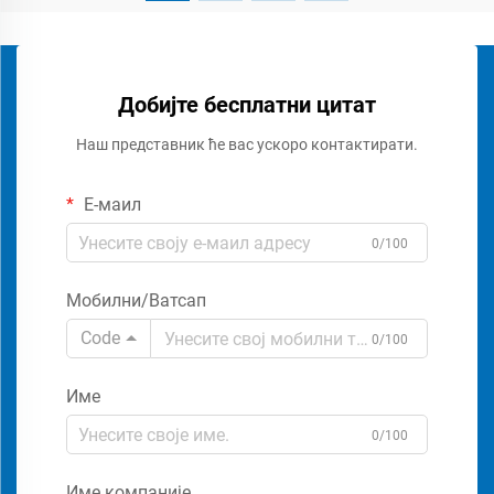
Добијте бесплатни цитат
Наш представник ће вас ускоро контактирати.
Е-маил
0/100
Мобилни/Ватсап
Code
0/100
Име
0/100
Име компаније