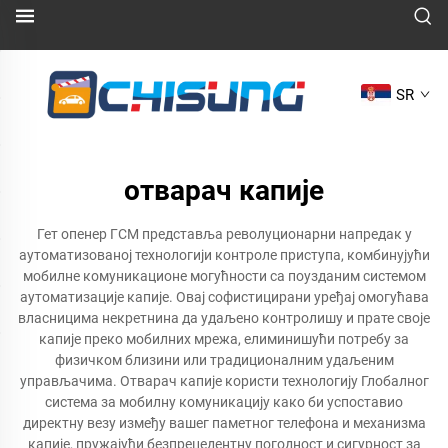
SR
отварач капије
Гет опенер ГСМ представља револуционарни напредак у
аутоматизованој технологији контроле приступа, комбинујући
мобилне комуникационе могућности са поузданим системом
аутоматизације капије. Овај софистицирани уређај омогућава
власницима некретнина да удаљено контролишу и прате своје
капије преко мобилних мрежа, елиминишући потребу за
физичком близини или традиционалним удаљеним
управљачима. Отварач капије користи технологију Глобалног
система за мобилну комуникацију како би успоставио
директну везу између вашег паметног телефона и механизма
капије, пружајући безпрецедентну погодност и сигурност за