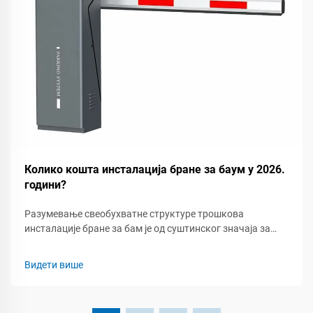
Колико кошта инсталација бране за баум у 2026.
години?
Разумевање свеобухватне структуре трошкова
инсталације бране за бам је од суштинског значаја за
менаџере имовине, професионалце из области
безбедности и власнике предузећа који планирају
Видети више
аутоматизоване системе контроле приступа 2026.
године. Инвестиција у брану за бамбардирање...