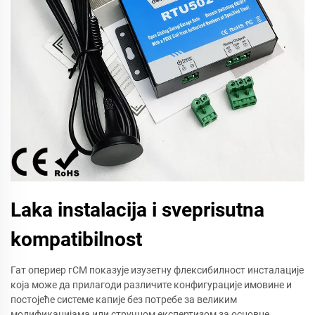
Laka instalacija i sveprisutna
kompatibilnost
Гат опериер гСМ показује изузетну флексибилност инсталације
која може да прилагоди различите конфигурације имовине и
постојеће системе капије без потребе за великим
модификацијама или стручном експертизом за основне