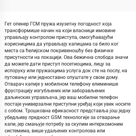
Полуавтоматски
триподски турнстил
1200mmL*470mmW*980mmH
Ширење издвојеног
Гет опенер ГСМ пружа изузетну погодност која
дизајна са Лед траком
трансформише начин на који власници имовине
управљају контролом приступа, омогућавајући
корисницима да управљају капицама са било ког
места са ћелијском покривеношћу без физичке
присутности на локацији. Ова бежична слобода значи
да можете дати приступ посетиоцима, лицу за
испоруку или пружаоцима услуга док сте на послу, на
путовању или једноставно опуштате у свом дому.
Отварач капије у мобилном телефону елиминише
фрустрацију изгубљених или заборављених
даљинских управљача, јер ваш мобилни телефон
постаје универзални приступни уређај који увек носите
с собом. Трошковна ефикасност представља још једну
убедљиву предност GSM технологије за отварање
капи, јер смањује потребу за скупим интеркомоним
системима, више удаљених контролова или