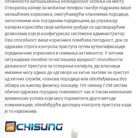
сложености запошљавања безбедносног особља на месту.
Отворилац капије за мобилни телефон такође подржава више
овлашћених корисника, омогућавајући члановима породице,
запосленима или поузданим појединцима да управљају
капијом користећи своје мобилне уређаје са одговарајућим
дозволама које је конфигурисао системски администратор.
Ова способност више корисника повећава погодност, док се
одржава строга контрола приступа путем аутентификације
појединачних корисника и снимања активности. У хитним
ситуацијама посебно се наглашава вредност способности
даљинског приступа за отварање капијула, јер власници
имовине могу одмах да одговоре на хитне захтеве за приступ
од хитних служби, чланова породице или обезбеђивања без
обзира на њихову физичку локацију. Гет-овенар ГСМ систем
обично одржава поуздану повезивост чак и током нежељених
временских услова који могу пореметити друге методе
комуникације, обезбеђујући доследну контролу приступа када
је то најважније.