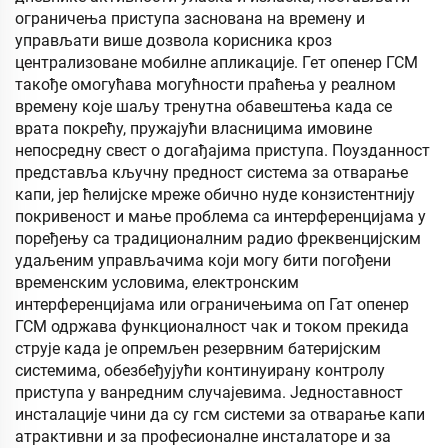
ограничења приступа заснована на времену и
управљати више дозвола корисника кроз
централизоване мобилне апликације. Гет опенер ГСМ
такође омогућава могућности праћења у реалном
времену које шаљу тренутна обавештења када се
врата покрећу, пружајући власницима имовине
непосредну свест о догађајима приступа. Поузданност
представља кључну предност система за отварање
капи, јер ћелијске мреже обично нуде конзистентнију
покривеност и мање проблема са интерференцијама у
поређењу са традиционалним радио фреквенцијским
удаљеним управљачима који могу бити погођени
временским условима, електронским
интерференцијама или ограничењима оп Гат опенер
ГСМ одржава функционалност чак и током прекида
струје када је опремљен резервним батеријским
системима, обезбеђујући континуирану контролу
приступа у ванредним случајевима. Једноставност
инсталације чини да су гсм системи за отварање капи
атрактивни и за професионалне инсталаторе и за