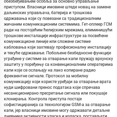
обезбеђивањем особља за основно управљање
приступом. Власници имовине штеде новац на замене
даљинских управљача, батерија и трошкова
одржавања који су повезани са традиционалним
жичаним комуникационим системима. Гет-оплеер ГСМ
ради на постојећим ћелијским мрежама, елиминишући
трошкове инсталације инфраструктуре за посвећене
комуникационе линије или сложене системе
кабловања који захтевају професионалну инсталацију
и текуће одржавање. Побољене безбедносне функције
уграђене у системе за отварање капи пружају врхунску
заштиту у поређењу са конвенционалним оператерима
капи које се ослањају на лако копиране радио
фреквентне сигнале. Протокол за мобилну
комуникацију који користе уређаји за отварање врата
нуди шифровани пренос података који спречава
несанкционирано пресретање сигнала или покушаје
клонирања. Контрола приступа постаје
софистициранија са технологијом GSM-а за отварање
капи, јер власници имовине могу одржавати детаљне
дневнике активности уласка и изласка, постављати