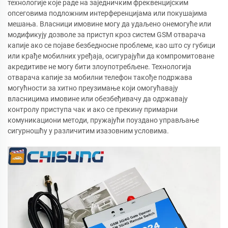
технологије које раде на заједничким фреквенцијским
опсеговима подложним интерференцијама или покушајима
мешања. Власници имовине могу да удаљено онемогуће или
модификују дозволе за приступ кроз систем GSM отварача
капије ако се појаве безбедносне проблеме, као што су губици
или крађе мобилних уређаја, осигурајући да компромитоване
акредитиве не могу бити злоупотребљене. Технологија
отварача капије за мобилни телефон такође подржава
могућности за хитно преузимање који омогућавају
власницима имовине или обезбеђивачу да одржавају
контролу приступа чак и ако се прекину примарни
комуникациони методи, пружајући поуздано управљање
сигурношћу у различитим изазовним условима.