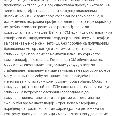
процедуре инсталације. Овај једноставан приступ инсталацији
чини технологију отварача капи доступну власницима
имовине који више воле пројекте за самостално рађење, а
истовремено подржава професионалне инсталаторе којима су
потребна ефикасна решења за распоређивање за
комерцијалне апликације. Већина ГСМ јединица са отварачима
капије има стандардизовани хардвер за монтажу и интерфејс
за повезивање који се интегришу без проблем са популарним
брендовима мотора капије и системом за контролу,
елиминишући проблеме са компатибилношћу који често
комплицирају надоградње Гет опенер гСМ обично захтева
минималне електричне везе, обично укључују везе за
снабдевање напајањем и жице за управљање мотором које се
могу завршити помоћу основних алата и следећи јасне
упутства за инсталацију које пружају произвођачи. Мобилна
комуникацијска способност ГСМ система за отварање капија
елиминише потребу за сложеним проводњама до
комуникационих панела или интеркомо система, знатно
смањујући време инсталације и трошкове материјала у
поређењу са традиционалним хардвајрдним решењима за
контролу приступа. Власници имовине често могу да опреме