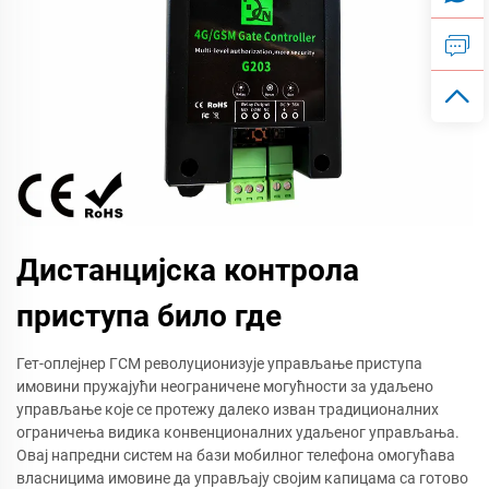
Дистанцијска контрола
приступа било где
Гет-оплејнер ГСМ револуционизује управљање приступа
имовини пружајући неограничене могућности за удаљено
управљање које се протежу далеко изван традиционалних
ограничења видика конвенционалних удаљеног управљања.
Овај напредни систем на бази мобилног телефона омогућава
власницима имовине да управљају својим капицама са готово