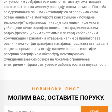
сигурносним уређајима или компонентама аутоматизације
како се захтеви за имовину развијају током времена. Потреба
за одржавањем за ГСМ инсталације са отварачима капи
остаје минимална због чврсте конструкције и поуздане
технологије ћелијске комуникације која елиминише многе
уобичајене тачке неуспјеха повезане са традиционалним
радио фреквенционим системима или хард-кабелираним
комуникацио Технологија отварача капије се прилагођава
различитим конфигурацијама напајања, подржава стандардне
спојке за променљиву струју, системе соларне енергије и
резервна батерија која обезбеђују континуирано
функционисање без обзира на локална ограничења
електричне инфраструктуре или забринутости за поузданост.
НОВИНСКИ ЛИСТ
МОЛИМ ВАС, ОСТАВИТЕ ПОРУКУ.