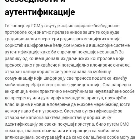
аутентификације
Гет-оплејнер ГСМ укључује софистициране безбедносне
протоколе који знатно прелазе нивое заштите које нуде
традиционални оператери радио фреквенцијских капија,
користећи шифровање ћелијске мреже и вишеслојне системе
аутентификације како би спречили покушаје неовлашћ За
разлику од конвенционалних даљинских контролова који
преносе лако прихваћене и потенцијално клониране сигнале,
отварач капије користи сигурне канала за мобилну
комуникацију који шифрирају све преносе података између
мобилних уређаја и контролне јединице капије. Ова напредна
енкрипција чини практично немогућним за неувлашћене особе
да пресретну или дуплирају команде за приступ, пружајући
власницима имовине поверење да њихове мере безбедности
не могу лако бити угрожене. Система аутентификације за
отварање капиона захтева јединствену корисничку
идентификацију за сваки покушај приступа, било путем СМС
команда, гласних позива или интеракција са мобилним
апликацијама, осигуравајући да само овлашћене особе могу да