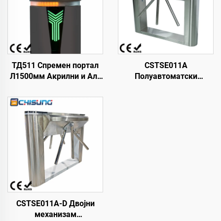
ТД511 Спремен портал
CSTSE011A
Л1500мм Акрилни и Алу
Полуавтоматски
ДЦ мотор 2060 п/мин
триподски турнстил
Унутрашњи премијум
1200mmL*245mmW*980m
приступ за високе
Ширење издвојног
просторе
дизајна са Лед траком
CSTSE011A-D Двојни
механизам