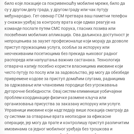
било које локације са покривеношћу мобилне мреже, било да
су у другом делу града, у другом граду или чак путују
међународно. Гет-овенар ГСМ претвара ваш паметни телефон
у снажан уређај за контролу врата који одмах реагује на
команде послате путем СМС порука, гласних позива или
посвећених мобилних апликација. Ова даљинска доступност је
непроцењива за заузет професионалце који морају да дозволе
приступ пружаоцима услуга, особље за испоруку или
неочекиваним посетиоцима без прекида њиховог радног
распореда или напуштања важних састанака. Технологија
отварача капију посебно користи власницима имовине који
често путују по послу или за задовољство, јер могу да обезбеде
привремене кодове за приступ домаћим слугама, радницима
за одржавање или члановима породице без угрожавања
дугорочне безбедности. Овај систем елиминише уобичајени
проблем координације физичке размене кључа или
организовања присуства за заказану испоруку или услуге.
Управници имовине који надгледају више локација сматрају да
су системи за отварање врата неопходни за ефикасне
операције, јер могу да прате и контролишу приступ различитим
имовинама са једног мобилног уређаја без трошкова и