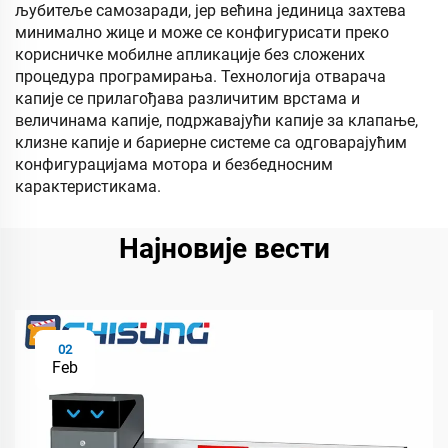
љубитеље самозаради, јер већина јединица захтева
минимално жице и може се конфигурисати преко
корисничке мобилне апликације без сложених
процедура програмирања. Технологија отварача
капије се прилагођава различитим врстама и
величинама капије, подржавајући капије за клапање,
клизне капије и бариерне системе са одговарајућим
конфигурацијама мотора и безбедносним
карактеристикама.
Најновије вести
02
Feb