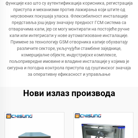
функције као што су аутентификација корисника, регистрација
приступа и механизми против лажирања који штите од
неусвоених покушаја уласка. Флексибилност инсталације
представља још једну значајну предност ГСМ система са
отварачима капи, јер се могу монтирати на постојеће ручне
капи или интегрисати у нове аутоматизоване инсталације.
Примене за технологију GSM отворника капије обухватају
различите секторе, укључујући стамбене заједнице,
комерцијалне објекте, индустријске комплексе,
пољопривредне имовине и владине инсталације у којима је
сигурна и погодна контрола приступа од суштинског значаја
за оперативну ефикасност и управљање
Нови излаз производа