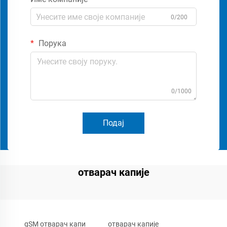
0/200
Порука
0/1000
Подај
отварач капије
gSM отварач капи
отварач капије