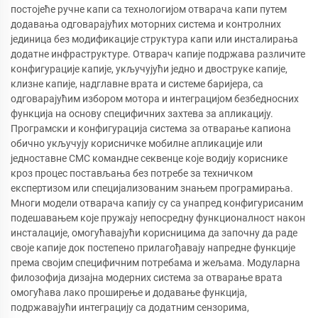
постојеће ручне капи са технологијом отварача капи путем
додавања одговарајућих моторних система и контролних
јединица без модификације структура капи или инсталирања
додатне инфраструктуре. Отварач капије подржава различите
конфигурације капије, укључујући једно и двоструке капије,
клизне капије, надглавне врата и системе баријера, са
одговарајућим избором мотора и интеграцијом безбедносних
функција на основу специфичних захтева за апликацију.
Програмски и конфигурација система за отварање капиона
обично укључују корисничке мобилне апликације или
једноставне СМС командне секвенце које водију кориснике
кроз процес постављања без потребе за техничком
експертизом или специјализованим знањем програмирања.
Многи модели отварача капију су са унапред конфигурисаним
подешавањем које пружају непосредну функционалност након
инсталације, омогућавајући корисницима да започну да раде
своје капије док постепено прилагођавају напредне функције
према својим специфичним потребама и жељама. Модуларна
филозофија дизајна модерних система за отварање врата
омогућава лако проширење и додавање функција,
подржавајући интеграцију са додатним сензорима,