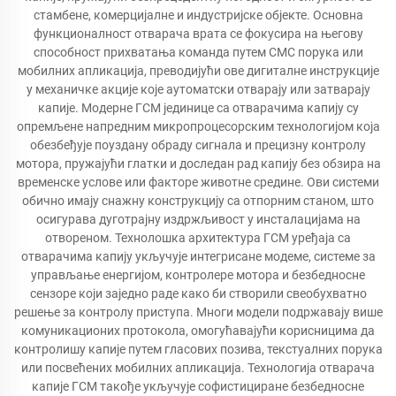
стамбене, комерцијалне и индустријске објекте. Основна
функционалност отварача врата се фокусира на његову
способност прихватања команда путем СМС порука или
мобилних апликација, преводијући ове дигиталне инструкције
у механичке акције које аутоматски отварају или затварају
капије. Модерне ГСМ јединице са отварачима капију су
опремљене напредним микропроцесорским технологијом која
обезбеђује поуздану обраду сигнала и прецизну контролу
мотора, пружајући глатки и доследан рад капију без обзира на
временске услове или факторе животне средине. Ови системи
обично имају снажну конструкцију са отпорним станом, што
осигурава дуготрајну издржљивост у инсталацијама на
отвореном. Технолошка архитектура ГСМ уређаја са
отварачима капију укључује интегрисане модеме, системе за
управљање енергијом, контролере мотора и безбедносне
сензоре који заједно раде како би створили свеобухватно
решење за контролу приступа. Многи модели подржавају више
комуникационих протокола, омогућавајући корисницима да
контролишу капије путем гласових позива, текстуалних порука
или посвећених мобилних апликација. Технологија отварача
капије ГСМ такође укључује софистициране безбедносне