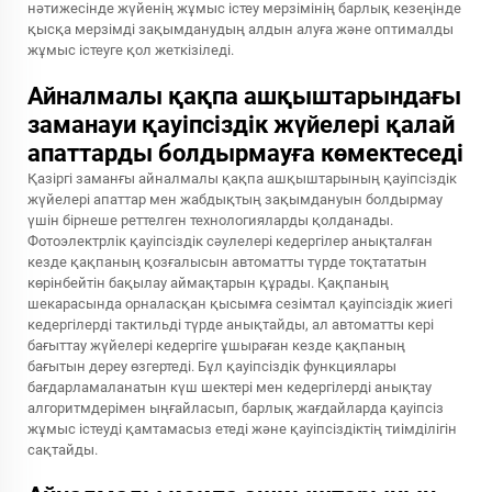
нәтижесінде жүйенің жұмыс істеу мерзімінің барлық кезеңінде
қысқа мерзімді зақымданудың алдын алуға және оптималды
жұмыс істеуге қол жеткізіледі.
Айналмалы қақпа ашқыштарындағы
заманауи қауіпсіздік жүйелері қалай
апаттарды болдырмауға көмектеседі
Қазіргі заманғы айналмалы қақпа ашқыштарының қауіпсіздік
жүйелері апаттар мен жабдықтың зақымдануын болдырмау
үшін бірнеше реттелген технологияларды қолданады.
Фотоэлектрлік қауіпсіздік сәулелері кедергілер анықталған
кезде қақпаның қозғалысын автоматты түрде тоқтататын
көрінбейтін бақылау аймақтарын құрады. Қақпаның
шекарасында орналасқан қысымға сезімтал қауіпсіздік жиегі
кедергілерді тактильді түрде анықтайды, ал автоматты кері
бағыттау жүйелері кедергіге ұшыраған кезде қақпаның
бағытын дереу өзгертеді. Бұл қауіпсіздік функциялары
бағдарламаланатын күш шектері мен кедергілерді анықтау
алгоритмдерімен ыңғайласып, барлық жағдайларда қауіпсіз
жұмыс істеуді қамтамасыз етеді және қауіпсіздіктің тиімділігін
сақтайды.