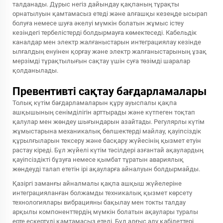
талданады. Дұрыс негіз дайындау қақпаның тұрақты
орнатылуын қамтамасыз етеді және алғашқы кезеңде ысырап
болуға немесе шуға әкелуі мүмкін болатын жұмыс істеу
кезіндегі тербелістерді болдырмауға көмектеседі. Кабельдік
каналдар мен электр жалғаныстарын интеграциялау кезінде
ылғалдың енуінен қорғау және электр жалғаныстарының ұзақ
мерзімді тұрақтылығын сақтау үшін суға төзімді шаралар
қолданылады.
Превентивті сақтау бағдарламалары
Толық күтім бағдарламаларын құру ауыспалы қақпа
ашқышының сенімділігін арттырады және күтпеген тоқтап
қалулар мен жөндеу шығындарын азайтады. Регулярлы күтім
жұмыстарына механикалық бөлшектерді майлау, қауіпсіздік
құрылғыларын тексеру және басқару жүйесінің қызмет етуін
растау кіреді. Бұл жүйелі күтім тәсілдері азғантай ақаулардың
қауіпсіздікті бұзуға немесе қымбат тұратын авариялық
жөндеуді талап ететін ірі ақауларға айналуын болдырмайды.
Қазіргі заманғы айналмалы қақпа ашқыш жүйелеріне
интеграцияланған болжамды техникалық қызмет көрсету
технологиялары вибрацияны бақылау мен токты талдау
арқылы компоненттердің мүмкін болатын ақаулары туралы
ерте ескертуді қамтамасыз етеді. Бұл алғыс алу қабілеттері