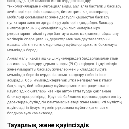
басқаруды қамтамасыз ететін күрделі басқару
технологияларын интеграциялайды. Бұл алға бастапқы басқару
жүйелері көршілік карталары, биометриялық сканерлер,
мобильді қосымшалар және дәстүрлі қашықтан басқару
пульттары сияқты әртүрлі кіру әдістерін қолдайды. Басқару
интеграциясының икемділігі құрылыс иелеріне кіру
рұқсаттарын тиімді түрде баптауға және қақпаның пайдалану
үлгілерін операциялық деректер мен жөндеу талаптарын
қадағалайтын толық журналдау жүйелері арқылы бақылауға
мүмкіндік береді.
Айналмалы қақпа ашқыш жүйелеріндегі бағдарламаланатын
логикалық басқару құрылғылары (PLC) кеңірдекті қауіпсіздік
және ғимаратты басқару жүйелерімен ықпалдастыруға
мүмкіндік беретін күрделі автоматтандыру тізбегін іске
асырады. Осы мүмкіндіктерге уақытқа негізделген қатысу
бақылауы, бейнебақылау жүйелерімен интеграция және
қауіпсіздік оқиғалары кезінде автоматты түрде қақпаның
блоктау процесі кіреді. Қауіпсіз байланыс протоколдарын енгізу
деректердің бүтіндігін қамтамасыз етеді және меншікті мүліктің
қауіпсіздігін бұзуы мүмкін рұқсатсыз жүйеге қатынасты
болдырмауға көмектеседі.
Тауарлық және қауіпсіздік