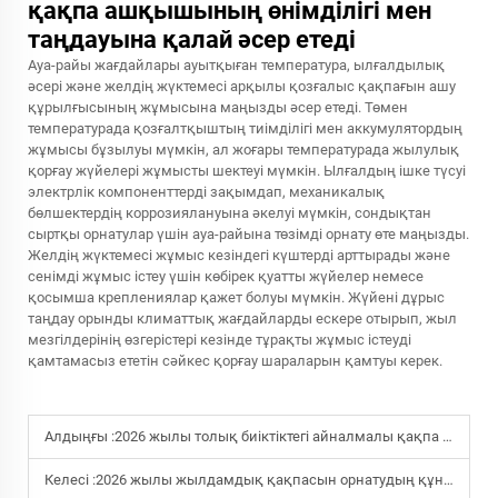
қақпа ашқышының өнімділігі мен
таңдауына қалай әсер етеді
Ауа-райы жағдайлары ауытқыған температура, ылғалдылық
әсері және желдің жүктемесі арқылы қозғалыс қақпағын ашу
құрылғысының жұмысына маңызды әсер етеді. Төмен
температурада қозғалтқыштың тиімділігі мен аккумулятордың
жұмысы бұзылуы мүмкін, ал жоғары температурада жылулық
қорғау жүйелері жұмысты шектеуі мүмкін. Ылғалдың ішке түсуі
электрлік компоненттерді зақымдап, механикалық
бөлшектердің коррозиялануына әкелуі мүмкін, сондықтан
сыртқы орнатулар үшін ауа-райына төзімді орнату өте маңызды.
Желдің жүктемесі жұмыс кезіндегі күштерді арттырады және
сенімді жұмыс істеу үшін көбірек қуатты жүйелер немесе
қосымша креплениялар қажет болуы мүмкін. Жүйені дұрыс
таңдау орынды климаттық жағдайларды ескере отырып, жыл
мезгілдерінің өзгерістері кезінде тұрақты жұмыс істеуді
қамтамасыз ететін сәйкес қорғау шараларын қамтуы керек.
Алдыңғы :
2026 жылы толық биіктіктегі айналмалы қақпа қандай сипаттамалары ең маңызды?
Келесі :
2026 жылы жылдамдық қақпасын орнатудың құны қанша?