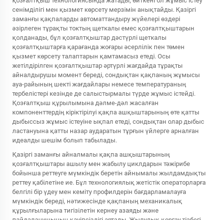
қозғалтқыш технологиясында жатады, өйткені ол жұмыс істеу
сенімділігі мен қызмет көрсету мерзімін анықтайды. Қазіргі
заманғы қақпаларды автоматтандыру жүйелері өздері
әзірлеген тұрақты токтың щеткалы емес қозғалтқыштарын
қолданады, бұл қозғалтқыштар дәстүрлі щеткалы
қозғалтқыштарға қарағанда жоғары әсерлілік пен төмен
қызмет көрсету талаптарын қамтамасыз етеді. Осы
жетілдірілген қозғалтқыштар әртүрлі жағдайда тұрақты
айналдырушы момент береді, сондықтан қақпаның жұмысы
ауа-райының шекті жағдайлары немесе температураның
тербелістері кезінде де салыстырмалы түрде жұмыс істейді.
Қозғалтқыш құрылымына дәлме-дәл жасалған
компоненттердің кіріктірілуі қақпа ашқыштарының өте қатты
дыбыссыз жұмыс істеуіне ықпал етеді, сондықтан олар дыбыс
ластануына қатты назар аударатын тұрғын үйлерге арналған
идеалды шешім болып табылады.
Қазіргі заманғы айналмалы қақпа ашқыштарының
қозғалтқыштары ашылу мен жабылу циклдарын тәжірибе
бойынша реттеуге мүмкіндік беретін айнымалы жылдамдықты
реттеу қабілетіне ие. Бұл технологиялық жетістік операторларға
белгілі бір үдеу мен кеміту профилдерін бағдарламалауға
мүмкіндік береді, нәтижесінде қақпаның механикалық
құрылғыларына тигізілетін кернеу азаяды және
пайдаланушының қауіпсіздігі артады. Жылулық қорғау тізбегі