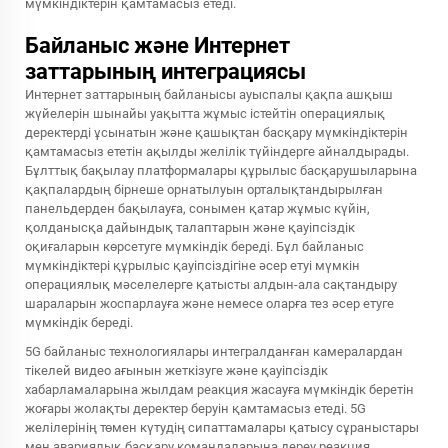
мүмкіндіктерін қамтамасыз етеді.
Байланыс және Интернет
заттарының интеграциясы
Интернет заттарының байланысы ауыспалы қақпа ашқыш
жүйелерін шынайы уақытта жұмыс істейтін операциялық
деректерді ұсынатын және қашықтан басқару мүмкіндіктерін
қамтамасыз ететін ақылды желілік түйіндерге айналдырады.
Бұлттық бақылау платформалары құрылыс басқарушыларына
қақпалардың бірнеше орнатылуын орталықтандырылған
панельдерден бақылауға, сонымен қатар жұмыс күйін,
қолданысқа дайындық талаптарын және қауіпсіздік
оқиғаларын көрсетуге мүмкіндік береді. Бұл байланыс
мүмкіндіктері құрылыс қауіпсіздігіне әсер етуі мүмкін
операциялық мәселелерге қатысты алдын-ала сақтандыру
шараларын жоспарлауға және немесе оларға тез әсер етуге
мүмкіндік береді.
5G байланыс технологиялары интегралданған камералардан
тікелей видео ағынын жеткізуге және қауіпсіздік
хабарламаларына жылдам реакция жасауға мүмкіндік беретін
жоғары жолақты деректер беруін қамтамасыз етеді. 5G
желілерінің төмен күтудің сипаттамалары қатысу сұраныстары
мен авариялық басқару командаларына дереу реакция