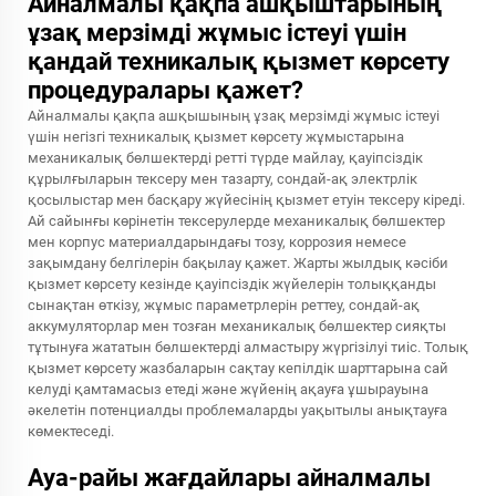
Айналмалы қақпа ашқыштарының
ұзақ мерзімді жұмыс істеуі үшін
қандай техникалық қызмет көрсету
процедуралары қажет?
Айналмалы қақпа ашқышының ұзақ мерзімді жұмыс істеуі
үшін негізгі техникалық қызмет көрсету жұмыстарына
механикалық бөлшектерді ретті түрде майлау, қауіпсіздік
құрылғыларын тексеру мен тазарту, сондай-ақ электрлік
қосылыстар мен басқару жүйесінің қызмет етуін тексеру кіреді.
Ай сайынғы көрінетін тексерулерде механикалық бөлшектер
мен корпус материалдарындағы тозу, коррозия немесе
зақымдану белгілерін бақылау қажет. Жарты жылдық кәсіби
қызмет көрсету кезінде қауіпсіздік жүйелерін толыққанды
сынақтан өткізу, жұмыс параметрлерін реттеу, сондай-ақ
аккумуляторлар мен тозған механикалық бөлшектер сияқты
тұтынуға жататын бөлшектерді алмастыру жүргізілуі тиіс. Толық
қызмет көрсету жазбаларын сақтау кепілдік шарттарына сай
келуді қамтамасыз етеді және жүйенің ақауға ұшырауына
әкелетін потенциалды проблемаларды уақытылы анықтауға
көмектеседі.
Ауа-райы жағдайлары айналмалы