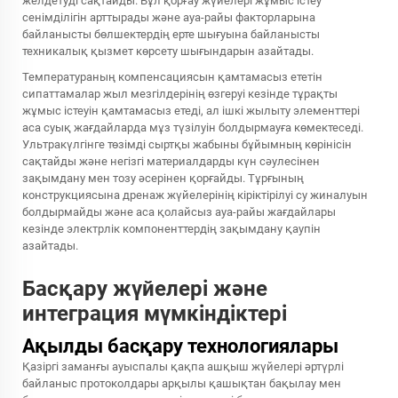
желдетуді сақтайды. Бұл қорғау жүйелері жұмыс істеу
сенімділігін арттырады және ауа-райы факторларына
байланысты бөлшектердің ерте шығуына байланысты
техникалық қызмет көрсету шығындарын азайтады.
Температураның компенсациясын қамтамасыз ететін
сипаттамалар жыл мезгілдерінің өзгеруі кезінде тұрақты
жұмыс істеуін қамтамасыз етеді, ал ішкі жылыту элементтері
аса суық жағдайларда мұз түзілуін болдырмауға көмектеседі.
Ультракүлгінге төзімді сыртқы жабыны бұйымның көрінісін
сақтайды және негізгі материалдарды күн сәулесінен
зақымдану мен тозу әсерінен қорғайды. Тұрғының
конструкциясына дренаж жүйелерінің кіріктірілуі су жиналуын
болдырмайды және аса қолайсыз ауа-райы жағдайлары
кезінде электрлік компоненттердің зақымдану қаупін
азайтады.
Басқару жүйелері және
интеграция мүмкіндіктері
Ақылды басқару технологиялары
Қазіргі заманғы ауыспалы қақпа ашқыш жүйелері әртүрлі
байланыс протоколдары арқылы қашықтан бақылау мен