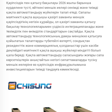
Қауіпсіздік пен қатысу бақылауы 2026 жылы барынша
күрделене түсті, өйткені меншік иелері сенімді және тиімді
қақпа автоматтандыру жүйелерін талап етеді. Сапалы
маятникті қақпа ашқышы қазіргі заманғы меншік
қауіпсіздігінің негізін құрайды, ол қазіргі заманғы қатысу
бақылау технологияларымен үздіксіз интеграцияланады және
төзімділік пен өнімділік стандарттарын сақтайды. Қақпа
автоматтандыру технологиясының дамуы меншікке қатысуға
қойылатын талаптарды түбегейлі өзгертті, сондықтан
резиденттік және коммерциялық қолданыстар үшін кәсіби
деңгейдегі маятникті қақпа ашқыш жүйелері міндетті болып
қала береді. Қақпа автоматтандыру саласындағы жоғары сапа
көрсеткіштерін анықтайтын негізгі сипаттамаларды түсіну
меншік иелеріне өз қауіпсіздік инфрақұрылымына
инвестицияларын тиімді таңдауға көмектеседі.