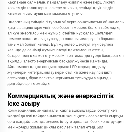
қақпаның салмағын, пайдалану жиілігін және көршіліктегі
көркемдік талаптарын ескере отырып, сенімді қауіпсіздік
қызметін сақтауды қамтамасыз етуі тиіс.
Энергияның тиімділігі тұрғын үйлерге орнатылатын айналмалы
қақпа ашқыштары үшін өсе беретін мәселе болып табылады,
ал күн энергиясымен жұмыс істейтін нұсқалар шетелдегі
немесе экологиялық тұрғыдан саналы иелер үшін барынша
танымал болып келеді. Бұл жүйелер шектеулі күн сәулесі
кезінде де сенімді жұмыс істеуді қамтамасыз ететін,
батареяның қызмет ету мерзімін оптималды түрде басқаратын
ақылды электр энергиясын басқару жүйесін қамтиды.
Айналмалы қақпа ашқыштарына LED жарықтандыру
жүйелерін интеграциялау көріністілікті және қауіпсіздікті
арттырады, бірақ электр энергиясын тұтыруды маңызды
деңгейде арттырмайды.
Коммерциялық және өнеркәсіптік
іске асыру
Коммерциялық айналмалы қақпа ашқыштарды орнату көп
жағдайда жиі пайдаланылатын және қатты әсер ететін сыртқы
орта жағдайларында жұмыс істеуге арналған берік конструкция
мен жоғары жұмыс циклы қабілетін талап етеді. Бұл