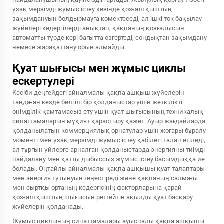
ұзақ мерзімді жұмыс істеу кезінде қозғалтқыштың
зақымдануын болдырмауға көмектеседі, ал ішкі ток бақылау
жүйелері кедергілерді анықтап, қақпаның қозғалысын
автоматты түрде кері бағытта өзгертеді, сондықтан зақымдану
немесе жарақаттану орын алмайды.
Қуат шығысы мен жұмыс циклы
ескертулері
Кәсіби деңгейдегі айналмалы қақпа ашқыш жүйелерін
таңдаған кезде белгілі бір қолданыстар үшін жеткілікті
өнімділік қамтамасыз ету үшін қуат шығысының техникалық
сипаттамаларын мұқият қарастыру қажет. Ауыр жағдайларда
қолданылатын коммерциялық орнатулар үшін жоғары бұралу
моменті мен ұзақ мерзімді жұмыс істеу қабілеті талап етіледі,
ал тұрғын үйлерге арналған қолданыстарда энергияны тиімді
пайдалану мен қатты дыбыссыз жұмыс істеу басымдыққа ие
болады. Оңтайлы айналмалы қақпа ашқышы қуат талаптары
мен энергия тұтынуын теңестіреді және қақпаның салмағы
мен сыртқы ортаның кедергісінің факторларына қарай
қозғалтқыштың шығысын реттейтін ақылды қуат басқару
жүйелерін қолданады.
Жұмыс циклының сипаттамалары ауыспалы қақпа ашқышы