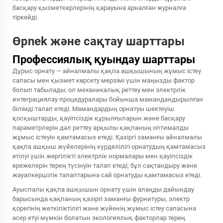
басқару қызметкерлерінің қарауына арналған журналға
тіркейді.
Өрnek және сақтау шарттары
Профессиялық қуындау шарттары
Дұрыс орнату — айналмалы қақпа ашқышының жұмыс істеу
сапасы мен қызмет көрсету мерзімі үшін маңызды фактор
болып табылады; ол механикалық реттеу мен электрлік
интеграциялау процедуралары бойынша мамандандырылған
білімді талап етеді. Мамандардың орнатуы шектеуіш
қосқыштарды, қауіпсіздік құрылғыларын және басқару
параметрлерін дәл реттеу арқылы қақпаның оптималды
жұмыс істеуін қамтамасыз етеді. Қазіргі заманғы айналмалы
қақпа ашқыш жүйелерінің күрделілігі орнатудың қамтамасыз
етілуі үшін жергілікті электрлік нормалары мен қауіпсіздік
ережелерін терең түсінуін талап етеді; бұл сақтандыру және
жауапкершілік талаптарына сай орнатуды қамтамасыз етеді.
Ауыспалы қақпа ашқышын орнату үшін алаңды дайындау
барысында қақпаның қазіргі заманғы фурнитуры, электр
қорегінің жеткіліктілігі және жүйенің жұмыс істеу сапасына
әсер етуі мүмкін болатын экологиялық факторлар терең