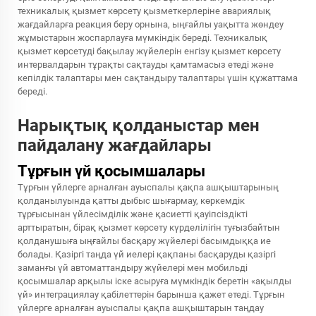
техникалық қызмет көрсету қызметкерлеріне авариялық
жағдайларға реакция беру орнына, ыңғайлы уақытта жөндеу
жұмыстарын жоспарлауға мүмкіндік береді. Техникалық
қызмет көрсетуді бақылау жүйелерін енгізу қызмет көрсету
интервалдарын тұрақты сақтауды қамтамасыз етеді және
кепілдік талаптары мен сақтандыру талаптары үшін құжаттама
береді.
Нарықтық қолданыстар мен
пайдалану жағдайлары
Тұрғын үй қосымшалары
Тұрғын үйлерге арналған ауыспалы қақпа ашқыштарының
қолданылуында қатты дыбыс шығармау, көркемдік
тұрғысынан үйлесімділік және қасиетті қауіпсіздікті
арттыратын, бірақ қызмет көрсету күрделілігін туғызбайтын
қолданушыға ыңғайлы басқару жүйелері басымдыққа ие
болады. Қазіргі таңда үй иелері қақпаны басқаруды қазіргі
заманғы үй автоматтандыру жүйелері мен мобильді
қосымшалар арқылы іске асыруға мүмкіндік беретін «ақылды
үй» интеграциялау қабілеттерін барынша қажет етеді. Тұрғын
үйлерге арналған ауыспалы қақпа ашқыштарын таңдау