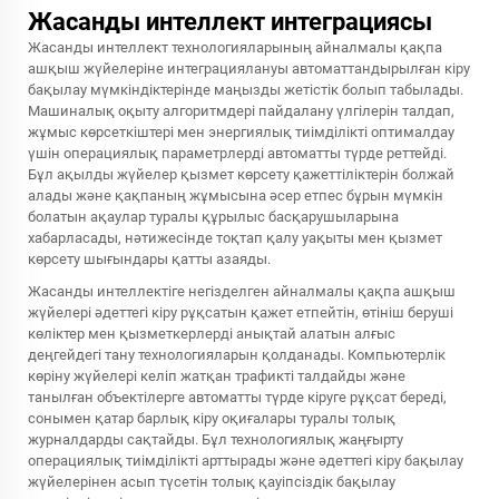
Жасанды интеллект интеграциясы
Жасанды интеллект технологияларының айналмалы қақпа
ашқыш жүйелеріне интеграциялануы автоматтандырылған кіру
бақылау мүмкіндіктерінде маңызды жетістік болып табылады.
Машиналық оқыту алгоритмдері пайдалану үлгілерін талдап,
жұмыс көрсеткіштері мен энергиялық тиімділікті оптималдау
үшін операциялық параметрлерді автоматты түрде реттейді.
Бұл ақылды жүйелер қызмет көрсету қажеттіліктерін болжай
алады және қақпаның жұмысына әсер етпес бұрын мүмкін
болатын ақаулар туралы құрылыс басқарушыларына
хабарласады, нәтижесінде тоқтап қалу уақыты мен қызмет
көрсету шығындары қатты азаяды.
Жасанды интеллектіге негізделген айналмалы қақпа ашқыш
жүйелері әдеттегі кіру рұқсатын қажет етпейтін, өтініш беруші
көліктер мен қызметкерлерді анықтай алатын алғыс
деңгейдегі тану технологияларын қолданады. Компьютерлік
көріну жүйелері келіп жатқан трафикті талдайды және
танылған объектілерге автоматты түрде кіруге рұқсат береді,
сонымен қатар барлық кіру оқиғалары туралы толық
журналдарды сақтайды. Бұл технологиялық жаңғырту
операциялық тиімділікті арттырады және әдеттегі кіру бақылау
жүйелерінен асып түсетін толық қауіпсіздік бақылау