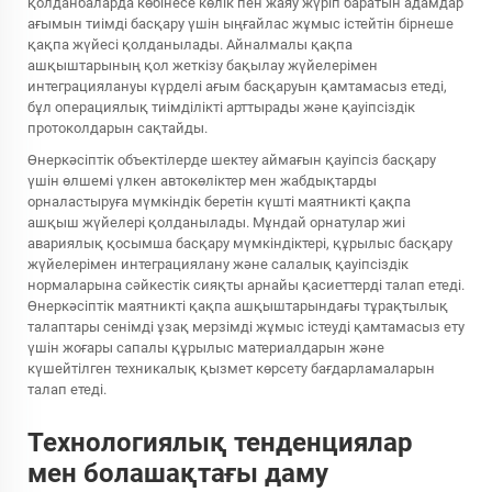
қолданбаларда көбінесе көлік пен жаяу жүріп баратын адамдар
ағымын тиімді басқару үшін ыңғайлас жұмыс істейтін бірнеше
қақпа жүйесі қолданылады. Айналмалы қақпа
ашқыштарының қол жеткізу бақылау жүйелерімен
интеграциялануы күрделі ағым басқаруын қамтамасыз етеді,
бұл операциялық тиімділікті арттырады және қауіпсіздік
протоколдарын сақтайды.
Өнеркәсіптік объектілерде шектеу аймағын қауіпсіз басқару
үшін өлшемі үлкен автокөліктер мен жабдықтарды
орналастыруға мүмкіндік беретін күшті маятникті қақпа
ашқыш жүйелері қолданылады. Мұндай орнатулар жиі
авариялық қосымша басқару мүмкіндіктері, құрылыс басқару
жүйелерімен интеграциялану және салалық қауіпсіздік
нормаларына сәйкестік сияқты арнайы қасиеттерді талап етеді.
Өнеркәсіптік маятникті қақпа ашқыштарындағы тұрақтылық
талаптары сенімді ұзақ мерзімді жұмыс істеуді қамтамасыз ету
үшін жоғары сапалы құрылыс материалдарын және
күшейтілген техникалық қызмет көрсету бағдарламаларын
талап етеді.
Технологиялық тенденциялар
мен болашақтағы даму