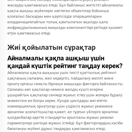
жасауды қамтамасыз етеді. Бұл байланыс жетістігі айналмалы
қақпа ашқыш жүйелерін көптеген объектілер бойынша
қозғалыс басқаруы мен қауіпсіздік операцияларын
координациялайтын толық қамтылатын ақылды қала
инфрақұрылымының маңызды компоненттері ретінде қызмет
етуін қамтамасыз етеді.
Жиі қойылатын сұрақтар
Айналмалы қақпа ашқыш үшін
қандай күштік рейтинг таңдау керек?
Айналмалы қақпа ашқышы үшін тиісті қуаттылық рейтингі
қақпаның салмағы, жел кедергісі, пайдалану жиілігі және
орнату ортасы сияқты бірнеше маңызды факторға байланысты.
Салмағы көп қақпалар немесе желдің күшті әсеріне
ұшырайтын қақпалар сенімді жұмыс істеу үшін жоғары бұралу
моментіне ие болуы керек. Күндік циклдары жиі өтетін
коммерциялық орнатулар үшін үздіксіз жұмыс режиміне
арналған қозғалтқыштар қажет, ал тұрғын үйлерге арналған
қолданбалар әдетте стандартты ауыспалы жұмыс режимі
параметрлері шегінде жұмыс істейді. Бұл факторлардың кәсіби
бағалануы жүйені дұрыс таңдауды қамтамасыз етеді,