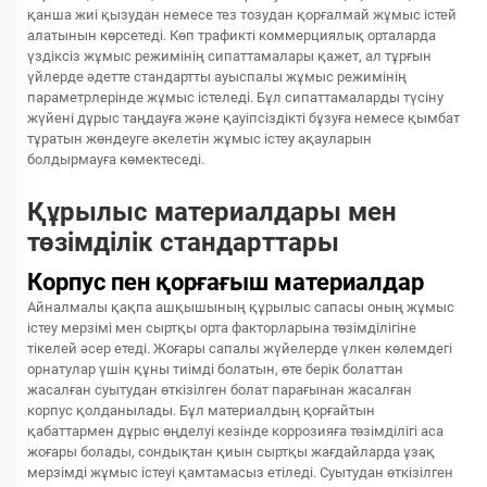
қанша жиі қызудан немесе тез тозудан қорғалмай жұмыс істей
алатынын көрсетеді. Көп трафикті коммерциялық орталарда
үздіксіз жұмыс режимінің сипаттамалары қажет, ал тұрғын
үйлерде әдетте стандартты ауыспалы жұмыс режимінің
параметрлерінде жұмыс істеледі. Бұл сипаттамаларды түсіну
жүйені дұрыс таңдауға және қауіпсіздікті бұзуға немесе қымбат
тұратын жөндеуге әкелетін жұмыс істеу ақауларын
болдырмауға көмектеседі.
Құрылыс материалдары мен
төзімділік стандарттары
Корпус пен қорғағыш материалдар
Айналмалы қақпа ашқышының құрылыс сапасы оның жұмыс
істеу мерзімі мен сыртқы орта факторларына төзімділігіне
тікелей әсер етеді. Жоғары сапалы жүйелерде үлкен көлемдегі
орнатулар үшін құны тиімді болатын, өте берік болаттан
жасалған суытудан өткізілген болат парағынан жасалған
корпус қолданылады. Бұл материалдың қорғайтын
қабаттармен дұрыс өңделуі кезінде коррозияға төзімділігі аса
жоғары болады, сондықтан қиын сыртқы жағдайларда ұзақ
мерзімді жұмыс істеуі қамтамасыз етіледі. Суытудан өткізілген