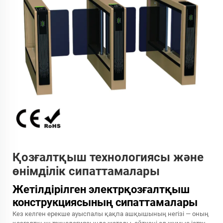
Қозғалтқыш технологиясы және
өнімділік сипаттамалары
Жетілдірілген электрқозғалтқыш
конструкциясының сипаттамалары
Кез келген ерекше ауыспалы қақпа ашқышының негізі — оның