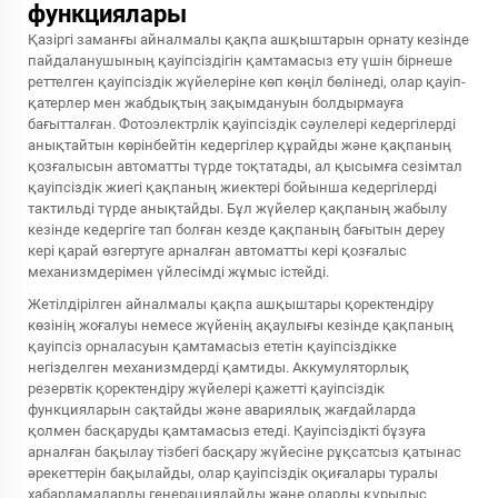
функциялары
Қазіргі заманғы айналмалы қақпа ашқыштарын орнату кезінде
пайдаланушының қауіпсіздігін қамтамасыз ету үшін бірнеше
реттелген қауіпсіздік жүйелеріне көп көңіл бөлінеді, олар қауіп-
қатерлер мен жабдықтың зақымдануын болдырмауға
бағытталған. Фотоэлектрлік қауіпсіздік сәулелері кедергілерді
анықтайтын көрінбейтін кедергілер құрайды және қақпаның
қозғалысын автоматты түрде тоқтатады, ал қысымға сезімтал
қауіпсіздік жиегі қақпаның жиектері бойынша кедергілерді
тактильді түрде анықтайды. Бұл жүйелер қақпаның жабылу
кезінде кедергіге тап болған кезде қақпаның бағытын дереу
кері қарай өзгертуге арналған автоматты кері қозғалыс
механизмдерімен үйлесімді жұмыс істейді.
Жетілдірілген айналмалы қақпа ашқыштары қоректендіру
көзінің жоғалуы немесе жүйенің ақаулығы кезінде қақпаның
қауіпсіз орналасуын қамтамасыз ететін қауіпсіздікке
негізделген механизмдерді қамтиды. Аккумуляторлық
резервтік қоректендіру жүйелері қажетті қауіпсіздік
функцияларын сақтайды және авариялық жағдайларда
қолмен басқаруды қамтамасыз етеді. Қауіпсіздікті бұзуға
арналған бақылау тізбегі басқару жүйесіне рұқсатсыз қатынас
әрекеттерін бақылайды, олар қауіпсіздік оқиғалары туралы
хабарламаларды генерациялайды және оларды құрылыс