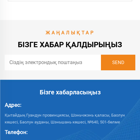
ЖАҢАЛЫҚТАР
БІЗГЕ ХАБАР ҚАЛДЫРЫҢЫЗ
Бізге хабарласыңыз
Адрес:
Қытайдың Гуандун провинциясы, Шэньчжэнь қаласы, Баолун
көшесі, Баолун ауданы, Шэньшань көшесі, №640, 501-бөлме
Телефон: