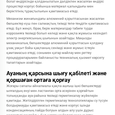
болат өндірісінде қолданылатын дәлдікпен жасалған өндіріс
процестері корпус бойынша материал қалыңдығы мен
беріктігінің тұрақтылығын қамтамасыз етеді.
Механизм жинағындағы алюминий қорытпасынан жасалған
бөлшектер күш пен салмақтың тиімді тепе-теңдігін қамтамасыз
етеді. Бұл жеңіл, бірақ берік материалдар табиғи түрде
коррозияға төзімді болып келеді және қақпа жұмысы кезіндегі
электр энергиясының шығынын азайтады. Маңызды
механикалық бөлшектерде алюминий қорытпасын қолдану
ұзақ уақыт бойы қақпаның сенімді және жұмыс істеуін
қамтамасыз етеді, сонымен қатар майлау мен реттеу
процедураларымен байланысты техникалық қызмет көрсету
талаптарын азайтады.
Ауаның қарсына шығу қабілеті және
қоршаған ортаға қорғау
Жоғары сапалы
айналмалы қақпа ашғыш
ішкі бөлшектерді
ылғалдың енуі мен ластанған орта әсерінен қорғайтын
толыққанды ауа-райына төзімді герметикалау жүйелерін
қамтиды. Жетілдірілген герметикалау технологиялары су түсуін
болдырмауды қамтамасыз етеді және корпус ішінде
конденсацияның пайда болуын алдын алу үшін дұрыс