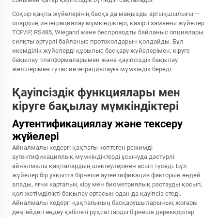
Соқыр қақпа жүйелерінің басқа да маңызды артықшылығы —
олардың интеграциялау мүмкіндіктері; қазіргі заманғы жүйелер
TCP/IP, RS485, Wiegand және беспроводты байланыс опциялары
сияқты әртүрлі байланыс протоколдарын қолдайды. Бұл
икемділік жүйелерді құрылыс басқару жүйелерімен, кіруге
бақылау платформаларымен және қауіпсіздік бақылау
желілерімен тұтас интеграциялауға мүмкіндік береді.
Қауіпсіздік функциялары мен
кіруге бақылау мүмкіндіктері
Аутентификациялау және тексеру
жүйелері
Айналмалы кедергі қақпағы көптеген режимді
аутентификациялық мүмкіндіктерді ұсынуда дәстүрлі
айналмалы қақпалардың шектеулерінен асып түседі. Бұл
жүйелер бір уақытта бірнеше аутентификация факторын өңдей
алады, яғни карталық кіру мен биометриялық растауды қосып,
қол жетімділікті бақылау ортасын одан да қауіпсіз етеді.
Айналмалы кедергі қақпағының басқарушыларының жоғары
деңгейдегі өңдеу қабілеті рұқсаттарды бірнеше дерекқорлар