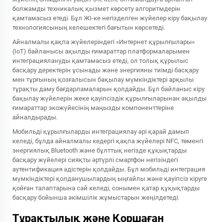
болжамды техникалық қызмет көрсету алгоритмдерін
қамтамасыз етеді. Бұл ЖІ-ке негізделген жүйелер кіру бақылау
технологиясының келешектегі бағытын көрсетеді.
Айналмалы қақпа жүйелеріндегі «Интернет құрылғылары»
(IoT) байланысы ақылды ғимараттар платформаларымен
интеграциялануды қамтамасыз етеді, ол толық құрылыс
басқару деректерін ұсынады және энергияны тиімді басқару
мен тұрғының қозғалысын бақылау мүмкіндіктері арқылы
тұрақты даму бағдарламаларын қолдайды. Бұл байланыс кіру
бақылау жүйелерін жеке қауіпсіздік құрылғыларынан ақылды
ғимараттар экожүйесінің маңызды компоненттеріне
айналдырады.
Мобильді құрылғыларды интеграциялау әрі қарай дамып
келеді, бұлда айналмалы кедергі қақпа жүйелері NFC, төменгі
энергиялық Bluetooth және бұлттық негізде құқықтарды
басқару жүйелері сияқты әртүрлі смартфон негізіндегі
аутентификация әдістерін қолдайды. Бұл мобильді интеграция
мүмкіндіктері қолданушылардың ыңғайлы және қауіпсіз кіруге
қойған талаптарына сай келеді, сонымен қатар құқықтарды
басқару бойынша әкімшілік жұмыстарын жеңілдетеді.
Тұрақтылық және Қоршаған