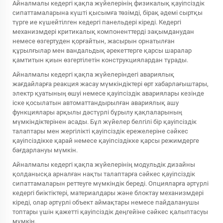
Айналмалы кедергі қақпа жүйелерінің физикалық қауіпсіздік
сипаттамаларына күшті қысымға төзімді, бірақ әдемі сыртқы
түрге ие күшейтілген кедергі панельдері кіреді. Кедергі
механизмдері критикалық компоненттерді зақымданудан
немесе өзгертуден қорғайтын, жасырын орнатылған
құрылғылар мен вандальдық әрекеттерге қарсы шаралар
қамтитын қиын өзгертілетін конструкциялардан тұрады.
Айналмалы кедергі қақпа жүйелеріндегі авариялық
жағдайларға реакция жасау мүмкіндіктері өрт хабарлағыштары,
электр қуатының өшуі немесе қауіпсіздік авариялары кезінде
іске қосылатын автоматтандырылған авариялық ашу
функциялары арқылы дәстүрлі бұрылу қақпаларының
мүмкіндіктерінен асады. Бұл жүйелер белгілі бір қауіпсіздік
талаптары мен жергілікті қауіпсіздік ережелеріне сәйкес
қауіпсіздікке қарай немесе қауіпсіздікке қарсы режимдерге
бағдарлануы мүмкін.
Айналмалы кедергі қақпа жүйелерінің модульдік дизайны
қолданысқа арналған нақты талаптарға сәйкес қауіпсіздік
сипаттамаларын реттеуге мүмкіндік береді. Опцияларға әртүрлі
кедергі биіктіктері, материалдары және блоктау механизмдері
кіреді, олар әртүрлі объект аймақтары немесе пайдаланушы
топтары үшін қажетті қауіпсіздік деңгейіне сәйкес қалыптасуы
мүмкін.