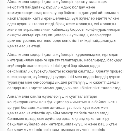
Айналмалы кедергі қақпа жүйелерін орнату талаптары
кеңістікті пайдалану, құрылымдық қолдау және
коммуникациялық қосылулар бойынша дәстүрлі айналмалы
қақпалардан қатты ерекшеленеді. Бұл жүйелер әдетте үлкен
еден ауданын талап етеді, бірақ жеке жолақты, екі жолақты
және интеграцияланған қабылдау бюросы конфигурациялары
сияқты икемді орнату опцияларын ұсынады, олар әртүрлі
архитектуралық контекстерде кеңістікті тиімді пайдалануды
қамтамасыз етеді.
Айналмалы кедергі қақпа жүйелерін құрылымдық тұрғыдан
интеграциялау еденге орнату талаптарын, кабельдерді басқару
жүйелерін және жер сілкінісі қаупі бар аймақтарда
сейсмикалық тұрақтылықты ескеруді қамтиды. Орнату процесі
электрондық жүйелердің күрделілігі мен кедергілердің дұрыс
туралауы мен сенсорлардың дәл реттелуі үшін қажетті дәлдік
салдарынан әдетте мамандандырылған біліктілікті талап етеді.
Айналмалы қақпа жүйелері үшін қуат талаптары
конфигурациясы мен функциялар жиынтығына байланысты
әртүрлі болады, жалпы алғанда, үзіліссіз қуат қорымен
қамтамасыз етілетін арнайы электр тізбегін талап етеді.
Сонымен қатар, осы жүйелер орталықтандырылған кіру
бақылау жүйелерімен интеграциялану үшін және қашықтан
бақылау мүмкіндіктерін қамтамасыз ету үшін желілік