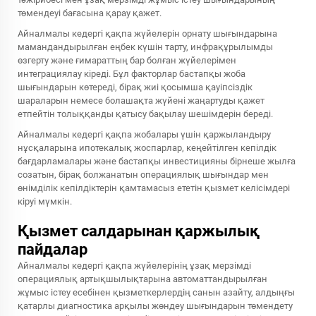
төмендеуі бағасына қарау қажет.
Айналмалы кедергі қақпа жүйелерін орнату шығындарына
мамандандырылған еңбек күшін тарту, инфрақұрылымды
өзгерту және ғимараттың бар болған жүйелерімен
интеграциялау кіреді. Бұл факторлар бастапқы жоба
шығындарын көтереді, бірақ жиі қосымша қауіпсіздік
шараларын немесе болашақта жүйені жаңартуды қажет
етпейтін толыққанды қатысу бақылау шешімдерін береді.
Айналмалы кедергі қақпа жобалары үшін қаржыландыру
нұсқаларына ипотекалық жоспарлар, кеңейтілген кепілдік
бағдарламалары және бастапқы инвестицияны бірнеше жылға
созатын, бірақ болжанатын операциялық шығындар мен
өнімділік кепілдіктерін қамтамасыз ететін қызмет келісімдері
кіруі мүмкін.
Қызмет салдарынан қаржылық
пайдалар
Айналмалы кедергі қақпа жүйелерінің ұзақ мерзімді
операциялық артықшылықтарына автоматтандырылған
жұмыс істеу есебінен қызметкерлердің санын азайту, алдыңғы
қатарлы диагностика арқылы жөндеу шығындарын төмендету