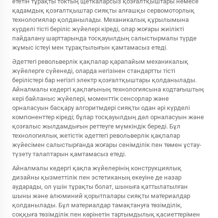
ететін тұрақты токтың щеткаларсыз қозғалтқыштары немесе
қадамдық қозғалтқыштар сияқты алғашқы сервомоторлық
технологиялар қолданылады. Механикалық құрылымына
күрделі тісті беріліс жүйелері кіреді, олар жоғары жиілікті
пайдалану шарттарында тосқауылдың салыстырмалы түрде
жұмыс істеуі мен тұрақтылығын қамтамасыз етеді.
Әдеттегі револьверлік қақпалар қарапайым механикалық
жүйелерге сүйенеді, оларда негізінен стандартты тісті
берілістері бар негізгі электр қозғалтқыштары қолданылады.
Айналмалы кедергі қақпағының технологиясына кодтағыштың
кері байланыс жүйелері, моменттік сенсорлар және
орналасуын басқару алгоритмдері сияқты одан әрі күрделі
компоненттер кіреді; бұлар тосқауылдың дәл орналасуын және
қозғалыс жылдамдығын реттеуге мүмкіндік береді. Бұл
технологиялық жетістік әдеттегі револьверлік қақпалар
жүйесімен салыстырғанда жоғары сенімділік пен төмен ұстау-
түзету талаптарын қамтамасыз етеді.
Айналмалы кедергі қақпа жүйелерінің конструкциялық
дизайны қызметтілік пен эстетиканың екеуіне де назар
аударады, ол үшін тұрақты болат, шыныға қаттылатылған
шыны және алюминий қорытпалары сияқты материалдар
қолданылады. Бұл материалдар тамақтануға төзімділік,
соққыға төзімділік пен көрінетін тартымдылық қасиеттерімен