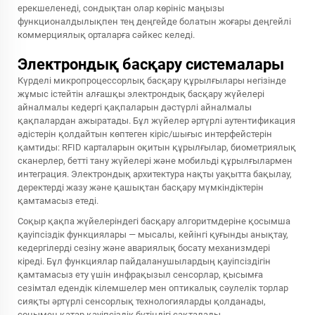
ерекшеленеді, сондықтан олар көрініс маңызы
функционалдылықпен тең деңгейде болатын жоғары деңгейлі
коммерциялық орталарға сәйкес келеді.
Электрондық басқару системалары
Күрделі микропроцессорлық басқару құрылғылары негізінде
жұмыс істейтін алғашқы электрондық басқару жүйелері
айналмалы кедергі қақпаларын дәстүрлі айналмалы
қақпалардан ажыратады. Бұл жүйелер әртүрлі аутентификация
әдістерін қолдайтын көптеген кіріс/шығыс интерфейстерін
қамтиды: RFID карталарын оқитын құрылғылар, биометриялық
сканерлер, бетті тану жүйелері және мобильді құрылғылармен
интеграция. Электрондық архитектура нақты уақытта бақылау,
деректерді жазу және қашықтан басқару мүмкіндіктерін
қамтамасыз етеді.
Соқыр қақпа жүйелеріндегі басқару алгоритмдеріне қосымша
қауіпсіздік функциялары — мысалы, кейінгі қуғынды анықтау,
кедергілерді сезіну және авариялық босату механизмдері
кіреді. Бұл функциялар пайдаланушылардың қауіпсіздігін
қамтамасыз ету үшін инфрақызыл сенсорлар, қысымға
сезімтал едендік кілемшелер мен оптикалық сәулелік торлар
сияқты әртүрлі сенсорлық технологияларды қолданады,
сонымен қатар қауіпсіздік бүтіндігі сақталады.