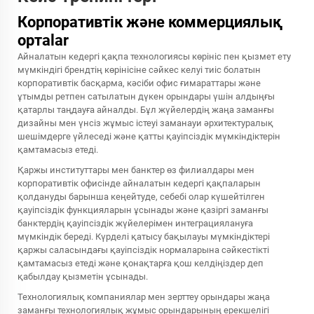
Корпоративтік және коммерциялық
ортalar
Айналатын кедергі қақпа технологиясы көрініс пен қызмет ету
мүмкіндігі брендтің көрінісіне сәйкес келуі тиіс болатын
корпоративтік басқарма, кәсіби офис ғимараттары және
ұтымды ретпен сатылатын дүкен орындары үшін алдыңғы
қатарлы таңдауға айналды. Бұл жүйелердің жаңа заманғы
дизайны мен үнсіз жұмыс істеуі заманауи әрхитектуралық
шешімдерге үйлеседі және қатты қауіпсіздік мүмкіндіктерін
қамтамасыз етеді.
Қаржы институттары мен банктер өз филиалдары мен
корпоративтік офисінде айналатын кедергі қақпаларын
қолдануды барынша кеңейтуде, себебі олар күшейтілген
қауіпсіздік функцияларын ұсынады және қазіргі заманғы
банктердің қауіпсіздік жүйелерімен интеграциялануға
мүмкіндік береді. Күрделі қатысу бақылауы мүмкіндіктері
қаржы саласындағы қауіпсіздік нормаларына сәйкестікті
қамтамасыз етеді және қонақтарға қош келдіңіздер деп
қабылдау қызметін ұсынады.
Технологиялық компаниялар мен зерттеу орындары жаңа
заманғы технологиялық жұмыс орындарының ерекшелігі