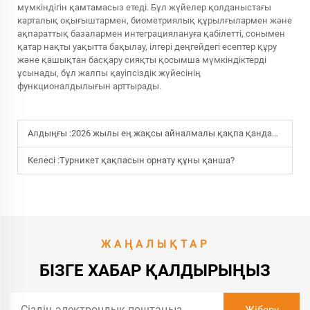
мүмкіндігін қамтамасыз етеді. Бұл жүйелер қолданыстағы
карталық оқығыштармен, биометриялық құрылғылармен және
ақпараттық базалармен интеграциялануға қабілетті, сонымен
қатар нақты уақытта бақылау, ілгері деңгейдегі есептер құру
және қашықтан басқару сияқты қосымша мүмкіндіктерді
ұсынады, бұл жалпы қауіпсіздік жүйесінің
функционалдылығын арттырады.
Алдыңғы :
2026 жылы ең жақсы айналмалы қақпа қандай сипаттамаларға ие?
Келесі :
Турникет қақпасын орнату құны қанша?
ЖАҢАЛЫҚТАР
БІЗГЕ ХАБАР ҚАЛДЫРЫҢЫЗ