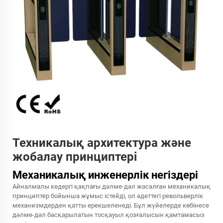
Техникалық архитектура және
жобалау принциптері
Механикалық инженерлік негіздері
Айналмалы кедергі қақпағы дәлме-дәл жасалған механикалық
принциптер бойынша жұмыс істейді, ол әдеттегі револьверлік
механизмдерден қатты ерекшеленеді. Бұл жүйелерде көбінесе
дәлме-дәл басқарылатын тосқауыл қозғалысын қамтамасыз