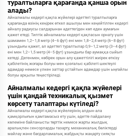
туралтыларға қарағанда қанша орын
алады?
Айналмалы кедергі қақпа жүйелері әдеттегі туралтыларға
қарағанда өзінің кеңірек өткел ашылуы мен кеңейтілген кедергі
айналу радиусы салдарынан әдеттегіден көп еден аумағын
қажет етеді. Типтік айналмалы кедергі қақпасын орнату үшін
шамамен 1,2–1,8 метр (4–6 фут) ені мен 1,8–2,4 метр (6–8 фут)
ұзындығы қажет, ал әдеттегі туралтылар 0,9–1,2 метр (3–4 фут)
ені мен 1,2–1,5 метр (4–5 фут) ұзындығы бар аумаққа сыйып
кетеді. Дегенмен, көбірек орын алу қажеттілігі жиірек өткізу
қабілетінің жоғары болуы мен қозғалыс қабілеті шектеулі
адамдар немесе үлкен заттар ұстайтын адамдар үшін ыңғайлы
болуы арқылы теңестіріледі.
Айналмалы кедергі қақпа жүйелері
үшін қандай техникалық қызмет
көрсету талаптары күтіледі?
Айналмалы кедергі қақпа жүйелерінің алдын-ала
қамқорлығын қамтамасыз ету үшін, әдетте пайдалану
көлеміне байланысты төрттік немесе жарты жылдық
аралықпен сенсорларды тазарту, механикалық бөліктерді
майлау және бағдарламалық жабдықты жаңарту сияқты