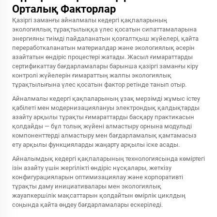
Орталық Факторлар
Қазіргі заманғы айналмалы кедергі қақпаларының
экологиялық тұрақтылыққа үлес қосатын сипаттамаларына
энергияны тиімді пайдаланатын қозғалтқыш жүйелері, қайта
переработкаланатын материалдар және экологиялық әсерін
азайтатын өндіріс процестері жатады. Жасыл ғимараттарды
сертификаттау бағдарламалары барынша қазіргі заманғы кіру
контролі жүйелерін ғимараттың жалпы экологиялық
тұрақтылығына үлес қосатын фактор ретінде танып отыр.
Айналмалы кедергі қақпаларының ұзақ мерзімді жұмыс істеу
қабілеті мен модернизациялануы электрондық қалдықтарды
азайту арқылы тұрақты ғимараттарды басқару практикасын
қолдайды — бұл толық жүйені алмастыру орнына модульді
компоненттерді алмастыру мен бағдарламалық қамтамасыз
ету арқылы функцияларды жаңарту арқылы іске асады.
Айналымдық кедергі қақпаларының технологиясында көміртегі
ізін азайту үшін жергілікті өндіріс нұсқалары, жеткізу
конфигурацияларын оптимизациялау және корпоративті
тұрақты даму инициативалары мен экологиялық
жауапкершілік мақсаттарын қолдайтын өмірлік циклдың
соңында қайта өңдеу бағдарламалары ескеріледі.