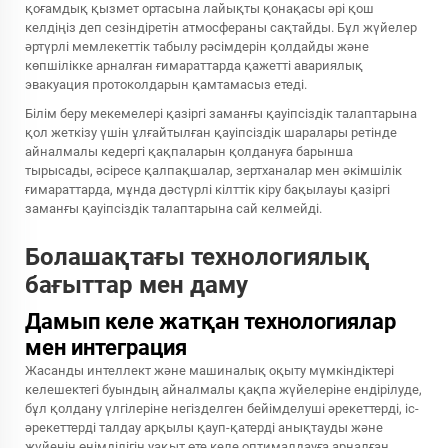
қоғамдық қызмет ортасына лайықты қонақасы әрі қош
келдіңіз деп сезіндіретін атмосфераны сақтайды. Бұл жүйелер
әртүрлі мемлекеттік табылу рәсімдерін қолдайды және
көпшілікке арналған ғимараттарда қажетті авариялық
эвакуация протоколдарын қамтамасыз етеді.
Білім беру мекемелері қазіргі заманғы қауіпсіздік талаптарына
қол жеткізу үшін ұлғайтылған қауіпсіздік шаралары ретінде
айналмалы кедергі қақпаларын қолдануға барынша
тырысады, әсіресе қалпақшалар, зертханалар мен әкімшілік
ғимараттарда, мұнда дәстүрлі кілттік кіру бақылауы қазіргі
заманғы қауіпсіздік талаптарына сай келмейді.
Болашақтағы технологиялық
бағыттар мен даму
Дамып келе жатқан технологиялар
мен интеграция
Жасанды интеллект және машиналық оқыту мүмкіндіктері
келешектегі буындың айналмалы қақпа жүйелеріне ендірілуде,
бұл қолдану үлгілеріне негізделген бейімделуші әрекеттерді, іс-
әрекеттерді талдау арқылы қауп-қатерді анықтауды және
жүйенің өнімділігін уақыт өте келе оптималдауға арналған