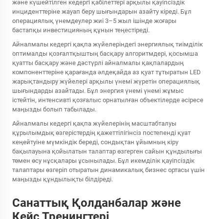
және күшейтілген кедергі қабілеттері арқылы қауіпсіздік
инциденттеріне жауап беру шығындарын азайту кіреді. Бұл
операциялық үнемдеулер жиі 3–5 жыл ішінде жоғары
бастапқы инвестицияның құнын теңестіреді.
Айналмалы кедергі қақпа жүйелеріндегі энергиялық тиімділік
оптималды қозғалтқыштың басқару алгоритмдері, қосымша
қуатты басқару және дәстүрлі айналмалы қақпалардың
компоненттеріне қарағанда әлдеқайда аз қуат тұтыратын LED
жарықтандыру жүйелері арқылы үнемі жүретін операциялық
шығындарды азайтады. Бұл энергия үнемі үнемі жұмыс
істейтін, интенсивті қозғалыс орнатылған объектілерде әсіресе
маңызды болып табылады.
Айналмалы кедергі қақпа жүйелерінің масштабталуы
құрылымдық өзгерістердің қажеттілігінсіз постепенді қуат
кеңейтуіне мүмкіндік береді, сондықтан ұйымның кіру
бақылауына қойылатын талаптар өзгерген сайын құндылығы
төмен өсу нұсқалары ұсынылады. Бұл икемділік қауіпсіздік
талаптары өзгеріп отыратын динамикалық бизнес ортасы үшін
маңызды құндылықты білдіреді.
Санаттық Қолданбалар және
Кейс Тренингтері