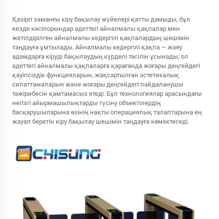
Қазіргі заманғы кіру бақылау жүйелері қатты дамыды, бұл
кезде кәсіпорындар әдеттегі айналмалы қақпалар мен
жетілдірілген айналмалы кедергілі қақпалардың шешімін
таңдауға ұмтылады. Айналмалы кедергілі қақпа — жаяу
адамдарға кіруді бақылаудың күрделі тәсілін ұсынады; ол
әдеттегі айналмалы қақпаларға қарағанда жоғары деңгейдегі
қауіпсіздік функцияларын, жақсартылған эстетикалық
сипаттамаларын және жоғары деңгейдегі пайдаланушы
тәжірибесін қамтамасыз етеді. Бұл технологиялар арасындағы
негізгі айырмашылықтарды түсіну объектілердің
басқарушыларына өзінің нақты операциялық талаптарына ең
жауап беретін кіру бақылау шешімін таңдауға көмектеседі.