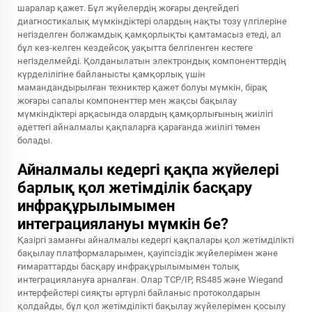
шаралар қажет. Бұл жүйелердің жоғары деңгейдегі
диагностикалық мүмкіндіктері олардың нақты тозу үлгілеріне
негізделген болжамдық қамқорлықты қамтамасыз етеді, ал
бұл кез-келген кездейсоқ уақытта белгіленген кестеге
негізделмейді. Қолданылатын электрондық компоненттердің
күрделілігіне байланысты қамқорлық үшін
мамандандырылған техниктер қажет болуы мүмкін, бірақ
жоғары сапалы компоненттер мен жақсы бақылау
мүмкіндіктері арқасында олардың қамқорлығының жиілігі
әдеттегі айналмалы қақпаларға қарағанда жиілігі төмен
болады.
Айналмалы кедергі қақпа жүйелері
барлық қол жетімділік басқару
инфрақұрылымымен
интеграциялануы мүмкін бе?
Қазіргі заманғы айналмалы кедергі қақпалары қол жетімділікті
бақылау платформаларымен, қауіпсіздік жүйелерімен және
ғимараттарды басқару инфрақұрылымымен толық
интеграциялануға арналған. Олар TCP/IP, RS485 және Wiegand
интерфейстері сияқты әртүрлі байланыс протоколдарын
қолдайды, бұл қол жетімділікті бақылау жүйелерімен қосылу