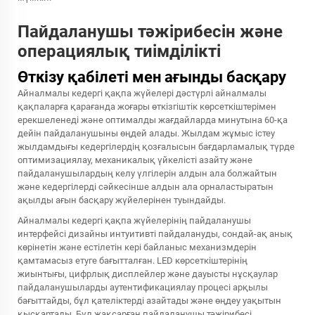
Пайдаланушы тәжірибесін және
операциялық тиімділікті
Өткізу қабілеті мен ағынды басқару
Айналмалы кедергі қақпа жүйелері дәстүрлі айналмалы
қақпаларға қарағанда жоғары өткізгіштік көрсеткіштерімен
ерекшеленеді және оптималды жағдайларда минутына 60-қа
дейін пайдаланушыны өңдей алады. Жылдам жұмыс істеу
жылдамдығы кедергілердің қозғалысын бағдарламалық түрде
оптимизациялау, механикалық үйкелісті азайту және
пайдаланушылардың келу үлгілерін алдын ала болжайтын
және кедергілерді сәйкесінше алдын ала орналастыратын
ақылды ағын басқару жүйелерінен туындайды.
Айналмалы кедергі қақпа жүйелерінің пайдаланушы
интерфейсі дизайны интуитивті пайдалануды, сондай-ақ анық
көрінетін және естілетін кері байланыс механизмдерін
қамтамасыз етуге бағытталған. LED көрсеткіштерінің
жиынтығы, цифрлық дисплейлер және дауысты нұсқаулар
пайдаланушыларды аутентификациялау процесі арқылы
бағыттайды, бұл қателіктерді азайтады және өңдеу уақытын
қысқартады. Бұл жақсарған пайдаланушы тәжірибесі