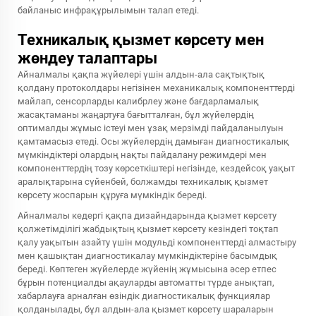
байланыс инфрақұрылымын талап етеді.
Техникалық қызмет көрсету мен
жөндеу талаптары
Айналмалы қақпа жүйелері үшін алдын-ала сақтықтық
қолдану протоколдары негізінен механикалық компоненттерді
майлап, сенсорларды калибрлеу және бағдарламалық
жасақтаманы жаңартуға бағытталған, бұл жүйелердің
оптималды жұмыс істеуі мен ұзақ мерзімді пайдаланылуын
қамтамасыз етеді. Осы жүйелердің дамыған диагностикалық
мүмкіндіктері олардың нақты пайдалану режимдері мен
компоненттердің тозу көрсеткіштері негізінде, кездейсоқ уақыт
аралықтарына сүйенбей, болжамды техникалық қызмет
көрсету жоспарын құруға мүмкіндік береді.
Айналмалы кедергі қақпа дизайндарында қызмет көрсету
қолжетімділігі жабдықтың қызмет көрсету кезіндегі тоқтап
қалу уақытын азайту үшін модульді компоненттерді алмастыру
мен қашықтан диагностикалау мүмкіндіктеріне басымдық
береді. Көптеген жүйелерде жүйенің жұмысына әсер етпес
бұрын потенциалды ақауларды автоматты түрде анықтап,
хабарлауға арналған өзіндік диагностикалық функциялар
қолданылады, бұл алдын-ала қызмет көрсету шараларын