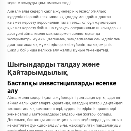
жүзеге асыруды қамтамасыз етеді.
Айналмалы кедергі қақпа жүйелерінің технологиялық
күрделілігі арнайы техникалық қолдау мен дайындалған
қызмет көрсету персоналын талап етеді, ол бұл жүйелердің
қызмет көрсету бойынша тұрақты операциялық шығындарын
дәстүрлі айналмалы қақпалармен салыстырғанда
жоғарылатуы мүмкін. Дегенмен, жақсартылған сенімділік пен
диагностикалық мүмкіндіктер жиі жүйенің толық өмірлік
циклы бойынша иелікке алу жалпы құнын төмендетеді.
Шығындарды талдау және
Қайтарымдылық
Бастапқы инвестицияларды есепке
алу
Айналмалы кедергі қақпа жүйелерінің алғашқы құны, әдеттегі
айналмалы қақпаларға қарағанда, олардың жоғары деңгейдегі
технологиялық компоненттері, күрделі өндірістік процестері
және сапалы материалдары салдарынан жоғары болады.
Дегенмен, бастапқы инвестицияны осы жүйелердің ұсынатын
кеңейтілген функционалдылығы, жақсартылған пайдаланушы
тәжірибесі мен ұзақ мерзімді жұмыс істеу шығындарының