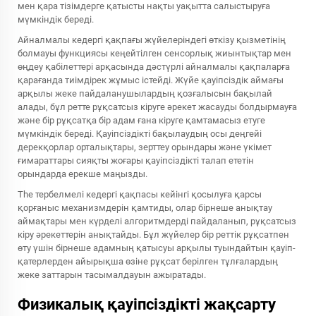
мен қара тізімдерге қатысты нақты уақытта салыстыруға
мүмкіндік береді.
Айналмалы кедергі қақпағы жүйелеріндегі өткізу қызметінің
болмауы функциясы кеңейтілген сенсорлық жиынтықтар мен
өңдеу қабілеттері арқасында дәстүрлі айналмалы қақпаларға
қарағанда тиімдірек жұмыс істейді. Жүйе қауіпсіздік аймағы
арқылы жеке пайдаланушылардың қозғалысын бақылай
алады, бұл ретте рұқсатсыз кіруге әрекет жасауды болдырмауға
және бір рұқсатқа бір адам ғана кіруге қамтамасыз етуге
мүмкіндік береді. Қауіпсіздікті бақылаудың осы деңгейі
дерекқорлар орталықтары, зерттеу орындары және үкімет
ғимараттары сияқты жоғары қауіпсіздікті талап ететін
орындарда ерекше маңызды.
The
тербелмелі кедергі қақпасы
кейінгі қосылуға қарсы
қорғаныс механизмдерін қамтиды, олар бірнеше анықтау
аймақтары мен күрделі алгоритмдерді пайдаланып, рұқсатсыз
кіру әрекеттерін анықтайды. Бұл жүйелер бір реттік рұқсатпен
өту үшін бірнеше адамның қатысуы арқылы туындайтын қауіп-
қатерлерден айырықша өзіне рұқсат берілген тұлғалардың
жеке заттарын тасымалдауын ажыратады.
Физикалық қауіпсіздікті жақсарту