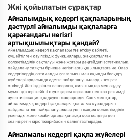
Жиі қойылатын сұрақтар
Айналымдық кедергі қақпаларының
дәстүрлі айналымды қақпаларға
қарағандағы негізгі
артықшылықтары қандай?
Айналымдық кедергі қақпалары тез өткізу қабілеті,
күшейтілген қауіпсіздік функциялары, жақсартылған
қолжетімділік сақталуы және жоғары деңгейдегі эстетикалық
пайдалану сияқты бірнеше негізгі артықшылықтарға ие. Олар
кедергілердің оптималды қозғалысы мен ақылды басқару
жүйелері арқасында әдетте пайдаланушыларды тезірек
өткізеді. Жетілдірілген сенсорлық жиынтықтар мен өңдеу
мүмкіндіктері кейінгі өтуге қарсы қорғаныс пен көп режимді
аутентификация қолдауын жақсартады. Сонымен қатар,
айналымдық кедергі қақпалары қозғалыс құралдарын
пайдаланатын пайдаланушылар үшін жақсы қолжетімділік
ұсынады және кәсіби ортада қонаққа қош келдіңіз деп
сезіндіретін кіріс тәжірибасын қалыптастырады.
Айналмалы кедергі қақпа жүйелері