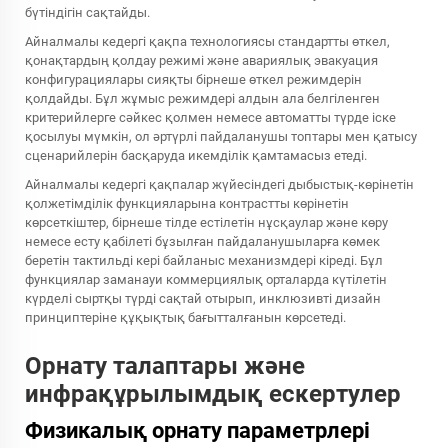
бүтіндігін сақтайды.
Айналмалы кедергі қақпа технологиясы стандартты өткел,
қонақтардың қолдау режимі және авариялық эвакуация
конфигурациялары сияқты бірнеше өткел режимдерін
қолдайды. Бұл жұмыс режимдері алдын ала белгіленген
критерийлерге сәйкес қолмен немесе автоматты түрде іске
қосылуы мүмкін, ол әртүрлі пайдаланушы топтары мен қатысу
сценарийлерін басқаруда икемділік қамтамасыз етеді.
Айналмалы кедергі қақпалар жүйесіндегі дыбыстық-көрінетін
қолжетімділік функцияларына контрастты көрінетін
көрсеткіштер, бірнеше тілде естілетін нұсқаулар және көру
немесе есту қабілеті бұзылған пайдаланушыларға көмек
беретін тактильді кері байланыс механизмдері кіреді. Бұл
функциялар заманауи коммерциялық орталарда күтілетін
күрделі сыртқы түрді сақтай отырып, инклюзивті дизайн
принциптеріне құқықтық бағытталғанын көрсетеді.
Орнату талаптары және
инфрақұрылымдық ескертулер
Физикалық орнату параметрлері