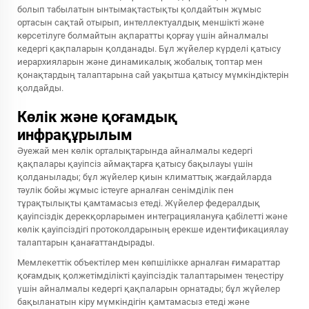
болып табылатын ынтымақтастықты қолдайтын жұмыс
ортасын сақтай отырып, интеллектуалдық меншікті және
көрсетілуге болмайтын ақпаратты қорғау үшін айналмалы
кедергі қақпаларын қолданады. Бұл жүйелер күрделі қатысу
иерархияларын және динамикалық жобалық топтар мен
қонақтардың талаптарына сай уақытша қатысу мүмкіндіктерін
қолдайды.
Көлік және қоғамдық
инфрақұрылым
Әуежай мен көлік орталықтарында айналмалы кедергі
қақпалары қауіпсіз аймақтарға қатысу бақылауы үшін
қолданылады; бұл жүйелер қиын климаттық жағдайларда
тәулік бойы жұмыс істеуге арналған сенімділік пен
тұрақтылықты қамтамасыз етеді. Жүйелер федералдық
қауіпсіздік дерекқорларымен интеграциялануға қабілетті және
көлік қауіпсіздігі протоколдарының ерекше идентификациялау
талаптарын қанағаттандырады.
Мемлекеттік объектілер мен көпшілікке арналған ғимараттар
қоғамдық қолжетімділікті қауіпсіздік талаптарымен теңестіру
үшін айналмалы кедергі қақпаларын орнатады; бұл жүйелер
бақыланатын кіру мүмкіндігін қамтамасыз етеді және