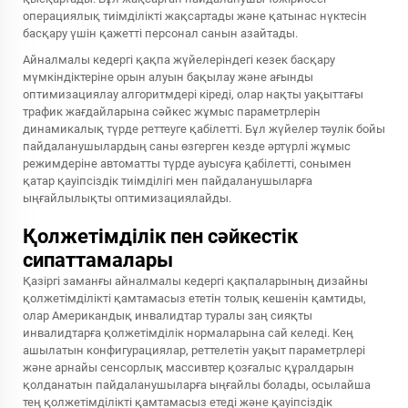
операциялық тиімділікті жақсартады және қатынас нүктесін
басқару үшін қажетті персонал санын азайтады.
Айналмалы кедергі қақпа жүйелеріндегі кезек басқару
мүмкіндіктеріне орын алуын бақылау және ағынды
оптимизациялау алгоритмдері кіреді, олар нақты уақыттағы
трафик жағдайларына сәйкес жұмыс параметрлерін
динамикалық түрде реттеуге қабілетті. Бұл жүйелер тәулік бойы
пайдаланушылардың саны өзгерген кезде әртүрлі жұмыс
режимдеріне автоматты түрде ауысуға қабілетті, сонымен
қатар қауіпсіздік тиімділігі мен пайдаланушыларға
ыңғайлылықты оптимизациялайды.
Қолжетімділік пен сәйкестік
сипаттамалары
Қазіргі заманғы айналмалы кедергі қақпаларының дизайны
қолжетімділікті қамтамасыз ететін толық кешенін қамтиды,
олар Американдық инвалидтар туралы заң сияқты
инвалидтарға қолжетімділік нормаларына сай келеді. Кең
ашылатын конфигурациялар, реттелетін уақыт параметрлері
және арнайы сенсорлық массивтер қозғалыс құралдарын
қолданатын пайдаланушыларға ыңғайлы болады, осылайша
тең қолжетімділікті қамтамасыз етеді және қауіпсіздік