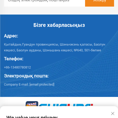
Бізге хабарласыңыз
Адрес:
Қытайдың Гуандун провинциясы, Шэньчжэнь қаласы, Баолун
көшесі, Баолун ауданы, Шэньшань көшесі, №640, 501-бөлме
Телефон:
+86-13480780812
Электрондық пошта:
Company E-mail:
[email protected]