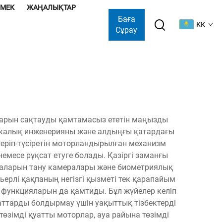
ӨМЕК
ЖАҢАЛЫҚТАР
Баға
KK
Сұрау
олдарын сақтауды қамтамасыз ететін маңызды
аникалық инженерияны және алдыңғы қатардағы
өтеріп-түсіретін моторландырылған механизм
немесе рұқсат етуге болады. Қазіргі заманғы
ақталарын тану камералары және биометриялық
ьерлі қақпаның негізгі қызметі тек қарапайым
к функцияларын да қамтиды. Бұл жүйелер келіп
ттарды болдырмау үшін уақыттық тізбектерді
 төзімді қуатты моторлар, ауа райына төзімді