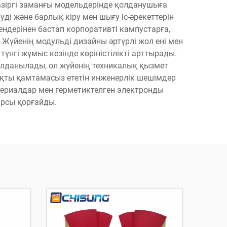
Қазіргі заманғы модельдерінде қолданушыға
і және барлық кіру мен шығу іс-әрекеттерін
ендерінен бастап корпоративті кампустарға,
. Жүйенің модульді дизайны әртүрлі жол ені мен
нгі жұмыс кезінде көріністілікті арттырады.
олданылады, ол жүйенің техникалық қызмет
ықты қамтамасыз ететін инженерлік шешімдер
атериалдар мен герметиктелген электронды
арсы қорғайды.