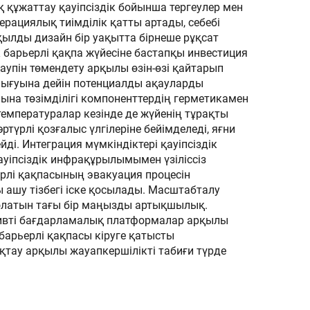
 құжаттау қауіпсіздік бойынша тергеулер мен
перациялық тиімділік қатты артады, себебі
қылды дизайн бір уақытта бірнеше рұқсат
 барьерлі қақпа жүйесіне бастапқы инвестиция
аупін төмендету арқылы өзін-өзі қайтарып
 шығуына дейін потенциалды ақауларды
ына төзімділігі компоненттердің герметикамен
мпературалар кезінде де жүйенің тұрақты
түрлі қозғалыс үлгілеріне бейімделеді, яғни
ді. Интеграция мүмкіндіктері қауіпсіздік
іпсіздік инфрақұрылымымен үзіліссіз
ерлі қақпасының эвакуация процесін
 ашу тізбегі іске қосылады. Масштабталу
болатын тағы бір маңызды артықшылық.
итивті бағдарламалық платформалар арқылы
 барьерлі қақпасы кіруге қатысты
қтау арқылы жауапкершілікті табиғи түрде