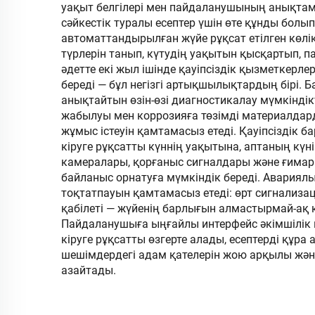
бар ені үлкейтілген
уақыт белгілері мен пайдаланушының анықтама
сәйкестік туралы есептер үшін өте құнды болып
шығыңқы дизайн
автоматтандырылған жүйе рұқсат етілген көлі
түрлерін танып, күтудің уақытын қысқартып, 
әдетте екі жыл ішінде қауіпсіздік қызметкерл
береді — бұл негізгі артықшылықтардың бірі. 
анықтайтын өзін-өзі диагностикалау мүмкінді
жабылуы мен коррозияға төзімді материалдар
жұмыс істеуін қамтамасыз етеді. Қауіпсіздік 
кіруге рұқсатты күннің уақытына, аптаның күні
камералары, қорғаныс сигналдары және ғимар
байланыс орнатуға мүмкіндік береді. Авариял
тоқтатпауын қамтамасыз етеді: өрт сигнализа
қабілеті — жүйенің барлығын алмастырмай-ақ
Пайдаланушыға ыңғайлы интерфейс әкімшілік м
кіруге рұқсатты өзгерте алады, есептерді құр
шешімдердегі адам қателерін жою арқылы және
азайтады.