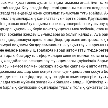
сымен қоса толық аудит ізін қамтамасыз етеді. Бұл толық
 табылады. Қауіпсіздік барьерлі қақпаны енгізген кезде о
ктерді тез өңдейді және қозғалыс тығысуын туғызбайды. А
пайдаланушылардың қанағаттануын арттырады. Қауіпсіздік
ерінің санын азайту арқылы және жауапкершілікке ұшырау қ
Барьерлі қақпаның берік конструкциясы мен жүйенің істен
ктері арқылы жөндеу шығындары аз болып қалады. Ауа рай
дың қолданылуы арқылы жаңбыр, қар және экстремалық те
барьерлі қақпасы бағдарламаланатын уақыттауыш арқылы әр
не немесе арнайы шараларға қарай автоматты түрде реттей
аттарды басқару платформалары сияқты қолданыстағы қау
ық жағдайларға реакциялау функциялары қауіпсіздік барь
циясы немесе қолмен басқару арқылы қақпаның автоматты
 қосымша жолдар мен кеңейтілген функцияларды қосуға 
індеттерін жеңілдетеді: қауіпсіздік қызметкерлері инту
а алады және жүйенің жағдайын бақылай алады. Қауіпсіздік
 барлық қауіпсіздік оқиғалары туралы толық құжаттау са