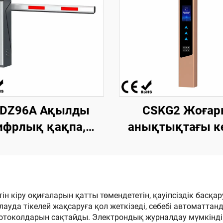
DZ96A Ақылды
CSKG2 Жоғар
ифрлық қақпа,
анықтықтағы к
қозғалтқышы
номерін тану ү
ұрақты токтың
біріктірілген ма
калы емес түрі,
«Seagull» моделі.
амсыз паркинг
дюймдық LCD эк
ейтін кіру оқиғаларын қатты төмендететін, қауіпсіздік ба
ылауда тікелей жақсаруға қол жеткізеді, себебі автоматт
рациялары үшін
ротоколдарын сақтайды. Электрондық журналдау мүмкіндікт