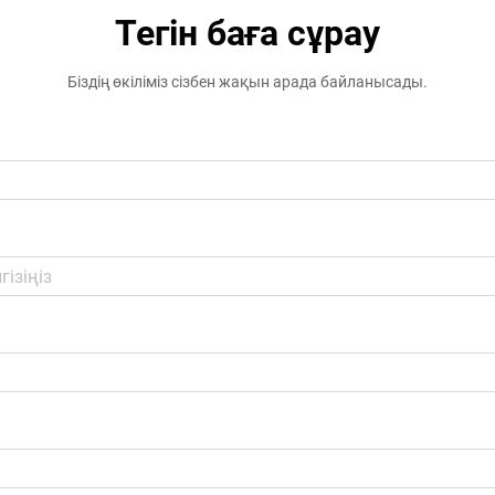
Тегін баға сұрау
Біздің өкіліміз сізбен жақын арада байланысады.