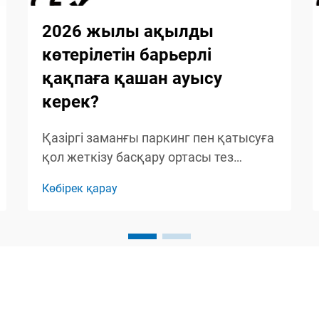
2026 жылы ақылды
көтерілетін барьерлі
қақпаға қашан ауысу
керек?
Қазіргі заманғы паркинг пен қатысуға
қол жеткізу басқару ортасы тез
өзгеріп келеді, ал қарапайым қолмен
Көбірек қарау
басқарылатын жүйелер ақылды
автоматтандыру шешімдеріне орын
беруде. 2026 жылға жақындаған
кезде объектілерді басқарушылар
мен қасиет иелері жаңарту
қажеттілігін барынша түсінеді ...