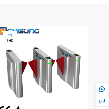
11
2
Feb
Fe