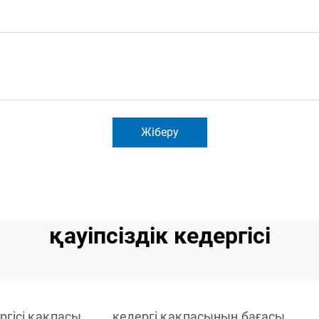
Жіберу
қауіпсіздік кедергісі
ргісі қақпасы
кедергі қақпасының бағасы