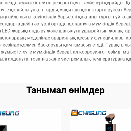
 кезде жұмыс істейтін резервті қуат жүйелері құрайды. 
уге қолайлы уақыттарды, уақытша қонақтарға рұқсат беруд
 ыңғайлылығы қауіпсіздік барьерлі қақпаны тұрғын үй кеш
сандарға дейін әртүрлі ортада қолдануға мүмкіндік береді
 LED жарықтандыру және шағылуға ұшырайтын жолақтар тү
қақпалардың моделінде авариялық қосылу функциялары қ
ия кезінде қолмен басқаруды қамтамасыз етеді. Тұрақтыл
жұмыс істеуге мүмкіндік береді, ал коррозияға төзімді м
ылғалдануға, тозаңға және экстремалық температураға қ
Танымал өнімдер