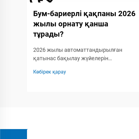
Бум-бариерлі қақпаны 2026
жылы орнату қанша
тұрады?
2026 жылы автоматтандырылған
қатынас бақылау жүйелерін
жоспарлайтын құрылыс
Көбірек қарау
басқарушылары, қауіпсіздік
мамандары мен кәсіпкерлер үшін бум-
бариерлік қақпақты орнатудың толық
шығын құрылымын түсіну маңызды.
Бум-бариерлік қақпаққа...