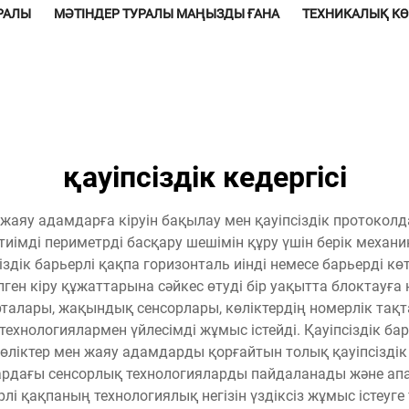
УРАЛЫ
МӘТІНДЕР ТУРАЛЫ МАҢЫЗДЫ ҒАНА
ТЕХНИКАЛЫҚ К
қауіпсіздік кедергісі
не жаяу адамдарға кіруін бақылау мен қауіпсіздік проток
тиімді периметрді басқару шешімін құру үшін берік мех
іздік барьерлі қақпа горизонталь иінді немесе барьерді к
ген кіру құжаттарына сәйкес өтуді бір уақытта блоктауға 
карталары, жақындық сенсорлары, көліктердің номерлік т
ехнологиялармен үйлесімді жұмыс істейді. Қауіпсіздік бар
көліктер мен жаяу адамдарды қорғайтын толық қауіпсізді
тардағы сенсорлық технологияларды пайдаланады және апа
рлі қақпаның технологиялық негізін үздіксіз жұмыс істеуге