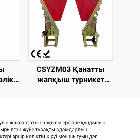
ы
CSYZM03 Қанатты
өлік
жапқыш турникет
шін
механизмі. Жаяу
шина.
адамдарды басқаруға
 10,1
арналған кіру
раны
бақылауы
сқаруын жақсартатын арқылы ерекше құндылық
андырылған жүйе тұрақты адамдардың
ері әрбір көліктің кіруі мен шығуын дәл