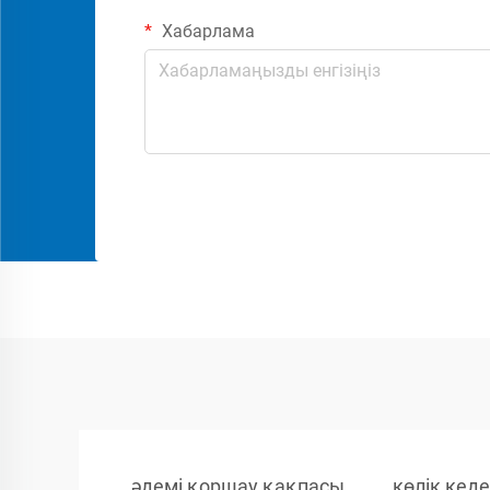
Хабарлама
әдемі қоршау қақпасы
көлік кеде