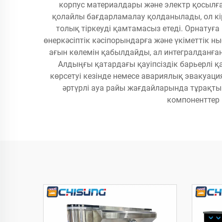
корпус материалдары және электр қосылған
қолайлы бағдарламалау қолданылады, ол кір
толық тіркеуді қамтамасыз етеді. Орнатуға
өнеркәсіптік кәсіпорындарға және үкіметтік ны
ағын көлемін қабылдайды, ал интегралданған
Алдыңғы қатардағы қауіпсіздік барьерлі 
көрсетуі кезінде немесе авариялық эвакуац
әртүрлі ауа райы жағдайларында тұрақты 
компоненттер 