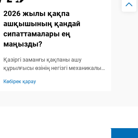
2026 жылы қақпа
20
ашқышының қандай
бұ
сипаттамалары ең
жа
маңызды?
202
қақ
Қазіргі заманғы қақпаны ашу
шеш
құрылғысы өзінің негізгі механикалық
Көбі
жеті
пайда болуынан әлдеқайда дамыған,
Көбірек қарау
опе
ыңғайлылықты, қауіпсіздікті және
бір
ақылды технологияларды
қаж
үйлестіретін күрделі қатысуға қол
...
жеткізу жүйелеріне айналған. Қазір
қасиет иелері көптеген таңдау ...