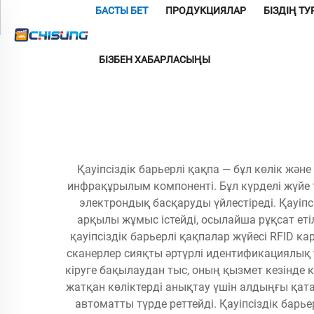
БАСТЫ БЕТ
ПРОДУКЦИЯЛАР
БІЗДІҢ Т
БІЗБЕН ХАБАРЛАСЫҢЫ
Қауіпсіздік барьерлі қақпа — бұл көлік жә
инфрақұрылым компоненті. Бұл күрделі жүйе 
электрондық басқаруды үйлестіреді. Қауіпс
арқылы жұмыс істейді, осылайша рұқсат етіл
қауіпсіздік барьерлі қақпалар жүйесі RFID 
сканерлер сияқты әртүрлі идентификациялық т
кіруге бақылаудан тыс, оның қызмет кезінде 
жатқан көліктерді анықтау үшін алдыңғы қа
автоматты түрде реттейді. Қауіпсіздік барье