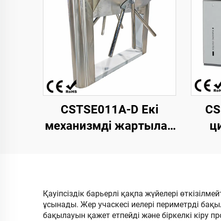
CSTSE011A-D Екі
CS
механизмді жартылай
ц
автоматты үшаяқты
триподты турникет
т
1200 мм ұзындық х
щет
470 мм ені х 980 мм
ад
Қауіпсіздік барьерлі қақпа жүйелері өткізілм
ұсынады. Жер учаскесі иелері периметрді бақ
биіктік LED жолағы
опе
бақылауын қажет етпейді және біркелкі кіру п