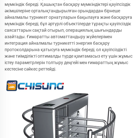
мүмкіндік береді. Қашықтан басқару мүмкіндіктері қауіпсіздік
әкімшілеріне орталықтандырылған орындардан бірнеше
айналмалы турникет орнатуларын бақылауға және басқаруға
мүмкіндік береді, бұл әртүрлі объектілерде тұрақты қауіпсіздік
саясаттарын сақтай отырып, операциялық шығындарды
азайтады. Ғимаратты автоматтандыру жүйелерімен
интеграция айналмалы турникетті энергия басқару
протоколдарына қатысуға мүмкіндік береді, ол қауіпсіздікті
және тиімділікті оптималды түрде қамтамасыз ету үшін жұмыс
істеу параметрлерін толтыру деңгейі мен ғимараттың жұмыс
кестесіне сәйкес реттейді.