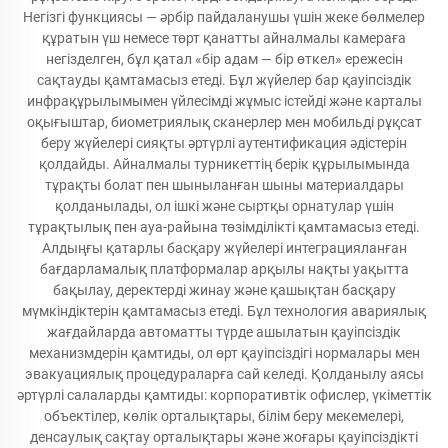
Негізгі функциясы — әрбір пайдаланушы үшін жеке бөлмелер
құратын үш немесе төрт қанатты айналмалы камераға
негізделген, бұл қатал «бір адам — бір өткел» ережесін
сақтауды қамтамасыз етеді. Бұл жүйелер бар қауіпсіздік
инфрақұрылымымен үйлесімді жұмыс істейді және карталы
оқығыштар, биометриялық сканерлер мен мобильді рұқсат
беру жүйелері сияқты әртүрлі аутентификация әдістерін
қолдайды. Айналмалы турникеттің берік құрылымында
тұрақты болат пен шыныланған шыны материалдары
қолданылады, ол ішкі және сыртқы орнатулар үшін
тұрақтылық пен ауа-райына төзімділікті қамтамасыз етеді.
Алдыңғы қатарлы басқару жүйелері интеграцияланған
бағдарламалық платформалар арқылы нақты уақытта
бақылау, деректерді жинау және қашықтан басқару
мүмкіндіктерін қамтамасыз етеді. Бұл технология авариялық
жағдайларда автоматты түрде ашылатын қауіпсіздік
механизмдерін қамтиды, ол өрт қауіпсіздігі нормалары мен
эвакуациялық процедураларға сай келеді. Қолданылу аясы
әртүрлі салаларды қамтиды: корпоративтік офислер, үкіметтік
объектілер, көлік орталықтары, білім беру мекемелері,
денсаулық сақтау орталықтары және жоғары қауіпсіздікті