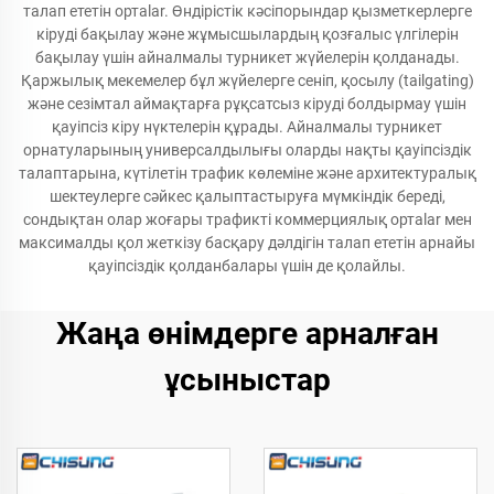
талап ететін ортalar. Өндірістік кәсіпорындар қызметкерлерге
кіруді бақылау және жұмысшылардың қозғалыс үлгілерін
бақылау үшін айналмалы турникет жүйелерін қолданады.
Қаржылық мекемелер бұл жүйелерге сеніп, қосылу (tailgating)
және сезімтал аймақтарға рұқсатсыз кіруді болдырмау үшін
қауіпсіз кіру нүктелерін құрады. Айналмалы турникет
орнатуларының универсалдылығы оларды нақты қауіпсіздік
талаптарына, күтілетін трафик көлеміне және архитектуралық
шектеулерге сәйкес қалыптастыруға мүмкіндік береді,
сондықтан олар жоғары трафикті коммерциялық ортalar мен
максималды қол жеткізу басқару дәлдігін талап ететін арнайы
қауіпсіздік қолданбалары үшін де қолайлы.
Жаңа өнімдерге арналған
ұсыныстар