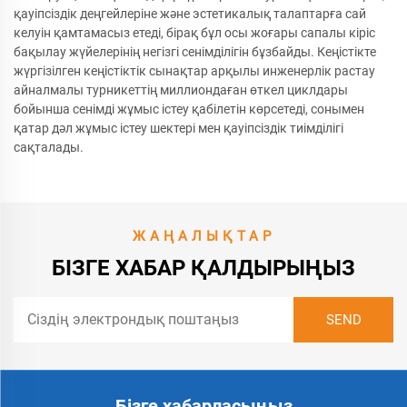
қауіпсіздік деңгейлеріне және эстетикалық талаптарға сай
келуін қамтамасыз етеді, бірақ бұл осы жоғары сапалы кіріс
бақылау жүйелерінің негізгі сенімділігін бұзбайды. Кеңістікте
жүргізілген кеңістіктік сынақтар арқылы инженерлік растау
айналмалы турникеттің миллиондаған өткел циклдары
бойынша сенімді жұмыс істеу қабілетін көрсетеді, сонымен
қатар дәл жұмыс істеу шектері мен қауіпсіздік тиімділігі
сақталады.
ЖАҢАЛЫҚТАР
БІЗГЕ ХАБАР ҚАЛДЫРЫҢЫЗ
Бізге хабарласыңыз