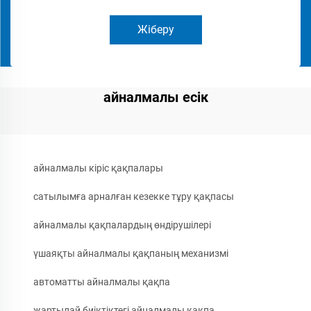
Жіберу
айналмалы есік
айналмалы кіріс қақпалары
сатылымға арналған кезекке тұру қақпасы
айналмалы қақпалардың өндірушілері
үшаяқты айналмалы қақпаның механизмі
автоматты айналмалы қақпа
жартылай биіктіктегі айналмалы қақпа