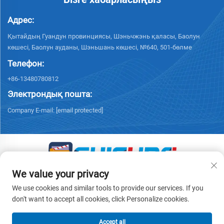
Адрес:
Қытайдың Гуандун провинциясы, Шэньчжэнь қаласы, Баолун
көшесі, Баолун ауданы, Шэньшань көшесі, №640, 501-бөлме
Телефон:
+86-13480780812
Электрондық пошта:
Company E-mail:
[email protected]
We value your privacy
© 2026 «Чисун Интеллидженс Текнолоджи (Шэньчжэнь) Ко.,
Лимитед» барлық құқықтар қорғалған. -
Жеке деректерді қорғау
We use cookies and similar tools to provide our services. If you
саясаты
don't want to accept all cookies, click Personalize cookies.
Accept all