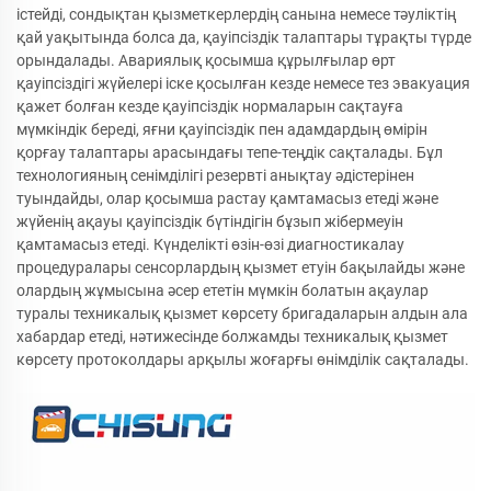
істейді, сондықтан қызметкерлердің санына немесе тәуліктің
қай уақытында болса да, қауіпсіздік талаптары тұрақты түрде
орындалады. Авариялық қосымша құрылғылар өрт
қауіпсіздігі жүйелері іске қосылған кезде немесе тез эвакуация
қажет болған кезде қауіпсіздік нормаларын сақтауға
мүмкіндік береді, яғни қауіпсіздік пен адамдардың өмірін
қорғау талаптары арасындағы тепе-теңдік сақталады. Бұл
технологияның сенімділігі резервті анықтау әдістерінен
туындайды, олар қосымша растау қамтамасыз етеді және
жүйенің ақауы қауіпсіздік бүтіндігін бұзып жібермеуін
қамтамасыз етеді. Күнделікті өзін-өзі диагностикалау
процедуралары сенсорлардың қызмет етуін бақылайды және
олардың жұмысына әсер ететін мүмкін болатын ақаулар
туралы техникалық қызмет көрсету бригадаларын алдын ала
хабардар етеді, нәтижесінде болжамды техникалық қызмет
көрсету протоколдары арқылы жоғарғы өнімділік сақталады.