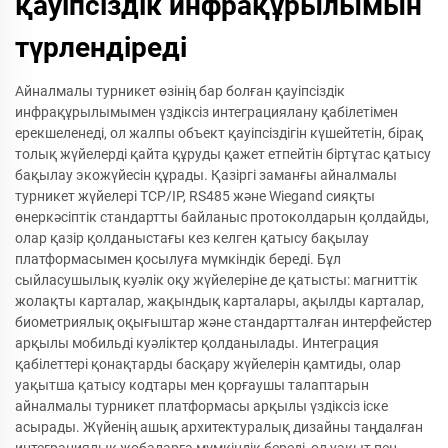
қауіпсіздік инфрақұрылымын
түрлендіреді
Айналмалы турникет өзінің бар болған қауіпсіздік
инфрақұрылымымен үздіксіз интеграциялану қабілетімен
ерекшеленеді, ол жалпы объект қауіпсіздігін күшейтетін, бірақ
толық жүйелерді қайта құруды қажет етпейтін біртұтас қатысу
бақылау экожүйесін құрады. Қазіргі заманғы айналмалы
турникет жүйелері TCP/IP, RS485 және Wiegand сияқты
өнеркәсіптік стандартты байланыс протоколдарын қолдайды,
олар қазір қолданыстағы кез келген қатысу бақылау
платформасымен қосылуға мүмкіндік береді. Бұл
сыйласушылық куәлік оқу жүйелеріне де қатысты: магниттік
жолақты карталар, жақындық карталары, ақылды карталар,
биометриялық оқығыштар және стандартталған интерфейстер
арқылы мобильді куәліктер қолданылады. Интеграция
қабілеттері қонақтарды басқару жүйелерін қамтиды, олар
уақытша қатысу кодтары мен қорғаушы талаптарын
айналмалы турникет платформасы арқылы үздіксіз іске
асырады. Жүйенің ашық архитектуралық дизайны таңдалған