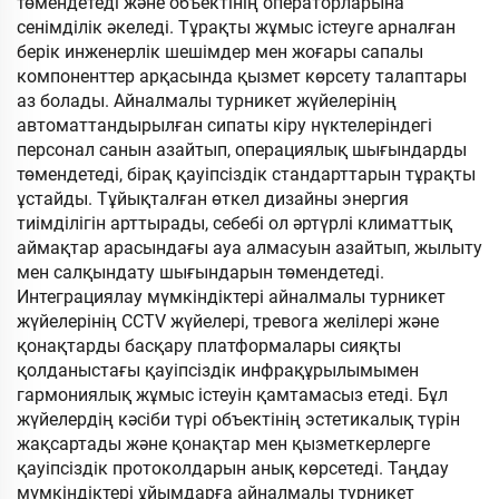
төмендетеді және объектінің операторларына
сенімділік әкеледі. Тұрақты жұмыс істеуге арналған
берік инженерлік шешімдер мен жоғары сапалы
компоненттер арқасында қызмет көрсету талаптары
аз болады. Айналмалы турникет жүйелерінің
автоматтандырылған сипаты кіру нүктелеріндегі
персонал санын азайтып, операциялық шығындарды
төмендетеді, бірақ қауіпсіздік стандарттарын тұрақты
ұстайды. Тұйықталған өткел дизайны энергия
тиімділігін арттырады, себебі ол әртүрлі климаттық
аймақтар арасындағы ауа алмасуын азайтып, жылыту
мен салқындату шығындарын төмендетеді.
Интеграциялау мүмкіндіктері айналмалы турникет
жүйелерінің CCTV жүйелері, тревога желілері және
қонақтарды басқару платформалары сияқты
қолданыстағы қауіпсіздік инфрақұрылымымен
гармониялық жұмыс істеуін қамтамасыз етеді. Бұл
жүйелердің кәсіби түрі объектінің эстетикалық түрін
жақсартады және қонақтар мен қызметкерлерге
қауіпсіздік протоколдарын анық көрсетеді. Таңдау
мүмкіндіктері ұйымдарға айналмалы турникет