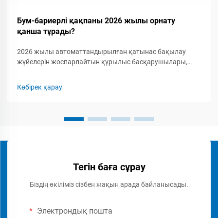
Бум-бариерлі қақпаны 2026 жылы орнату
қанша тұрады?
2026 жылы автоматтандырылған қатынас бақылау
жүйелерін жоспарлайтын құрылыс басқарушылары,
қауіпсіздік мамандары мен кәсіпкерлер үшін бум-
бариерлік қақпақты орнатудың толық шығын
Көбірек қарау
құрылымын түсіну маңызды. Бум-бариерлік қақпаққа...
Тегін баға сұрау
Біздің өкіліміз сізбен жақын арада байланысады.
Электрондық пошта