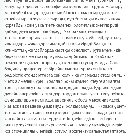
ластануына да себепші болмайды. Айналмалы турникеттің
модульдік дизайн философиясы компоненттерді алмастыру
мен жүйені жаңартуды толық бірлікті алмастыруды қажет
етпей отырып жүзеге асырады; бұл бастапқы инвестицияны
қорғайды және уақыт өте келе технологиялық жетілдіруді
қабылдауға мүмкіндік береді. Ауа райына төзімділік
технологияларына көптеген герметиктеу жүйелері, су ағызу
каналдары және қорғаныс қабаттары кіреді; бұл қатты
климаттық жағдайларда сыртқы орналастыруға мүмкіндік
береді, сонымен қатар жұмыс істеу бітімділігін бұзбайды
немесе жиі қызмет көрсету қажеттілігін туғырмайды. Сапа
бақылау процестері әрбір айналмалы турникеттің қатал
өндірістік стандарттарға сай келуін қамтамасыз етеді; ол үшін
жеткізілмеден бұрын жылдар бойы жұмыс істеуге арналған
толық тестілеу протоколдары қолданылады. Құрылымдық
дизайн өнеркәсіптік стандарттардан асып түсетін қауіпсіздік
функцияларын қамтиды: авариялық босату механизмдері,
жанасқан кезде зақымдануды болдырмау үшін «жұмсақ шет»
технологиясы және электр қорытқысы өшкен кезде қауіпсіз
жағдайға автоматты түрде өтетін қауіпсіздікке негізделген
электр жүйелері. Тапсырыс бойынша жасау мүмкіндігі берік
конструкциялық негіздің әртүрлі архитектуралық талаптарға,