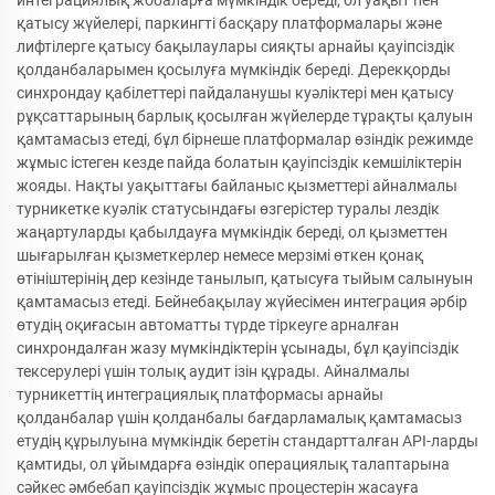
интеграциялық жобаларға мүмкіндік береді, ол уақыт пен
қатысу жүйелері, паркингті басқару платформалары және
лифтілерге қатысу бақылаулары сияқты арнайы қауіпсіздік
қолданбаларымен қосылуға мүмкіндік береді. Дерекқорды
синхрондау қабілеттері пайдаланушы куәліктері мен қатысу
рұқсаттарының барлық қосылған жүйелерде тұрақты қалуын
қамтамасыз етеді, бұл бірнеше платформалар өзіндік режимде
жұмыс істеген кезде пайда болатын қауіпсіздік кемшіліктерін
жояды. Нақты уақыттағы байланыс қызметтері айналмалы
турникетке куәлік статусындағы өзгерістер туралы лездік
жаңартуларды қабылдауға мүмкіндік береді, ол қызметтен
шығарылған қызметкерлер немесе мерзімі өткен қонақ
өтініштерінің дер кезінде танылып, қатысуға тыйым салынуын
қамтамасыз етеді. Бейнебақылау жүйесімен интеграция әрбір
өтудің оқиғасын автоматты түрде тіркеуге арналған
синхрондалған жазу мүмкіндіктерін ұсынады, бұл қауіпсіздік
тексерулері үшін толық аудит ізін құрады. Айналмалы
турникеттің интеграциялық платформасы арнайы
қолданбалар үшін қолданбалы бағдарламалық қамтамасыз
етудің құрылуына мүмкіндік беретін стандартталған API-ларды
қамтиды, ол ұйымдарға өзіндік операциялық талаптарына
сәйкес әмбебап қауіпсіздік жұмыс процестерін жасауға