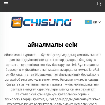
KK
айналмалы есік
Айналмалы турникет — бұл жаяу адамдардың қозғалысын өте
дәл және қауіпсіздікке қатты назар аударып бақылауға
арналған күрделі қол жеткізу басқару шешімі. Бұл жаңашыл
барьерлік жүйе айналатын механизм арқылы жұмыс істейді,
ол бір уақытта тек бір адамның өтуіне мүмкіндік береді және
әртүрлі объектілер үшін өтпелі емес бақылау нүктесін құрады.
Қазіргі заманғы айналмалы турникет жүйелері инфрақызыл
сәулелі анықтау құрылғылары мен қысымға сезімтал
тақталар сияқты алдыңғы қатарлы сенсорлық
технологияларды қамтиды, бұл адамдарды дәл санауға және
рұқсатсыз кіруге әрекеттерді болдырмауға кепілдік береді.