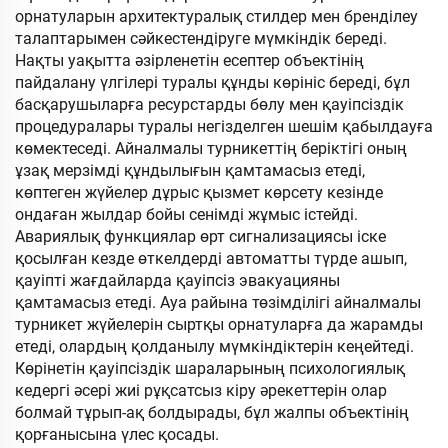
орнатуларын архитектуралық стилдер мен бренділеу
талаптарымен сәйкестендіруге мүмкіндік береді.
Нақты уақытта әзірленетін есептер объектінің
пайдалану үлгілері туралы құнды көрініс береді, бұл
басқарушыларға ресурстарды бөлу мен қауіпсіздік
процедуралары туралы негізделген шешім қабылдауға
көмектеседі. Айналмалы турникеттің беріктігі оның
ұзақ мерзімді құндылығын қамтамасыз етеді,
көптеген жүйелер дұрыс қызмет көрсету кезінде
ондаған жылдар бойы сенімді жұмыс істейді.
Авариялық функциялар өрт сигнализациясы іске
қосылған кезде өткелдерді автоматты түрде ашып,
қауіпті жағдайларда қауіпсіз эвакуацияны
қамтамасыз етеді. Ауа райына төзімділігі айналмалы
турникет жүйелерін сыртқы орнатуларға да жарамды
етеді, олардың қолданылу мүмкіндіктерін кеңейтеді.
Көрінетін қауіпсіздік шараларының психологиялық
кедергі әсері жиі рұқсатсыз кіру әрекеттерін олар
болмай тұрып-ақ болдырады, бұл жалпы объектінің
қорғанысына үлес қосады.