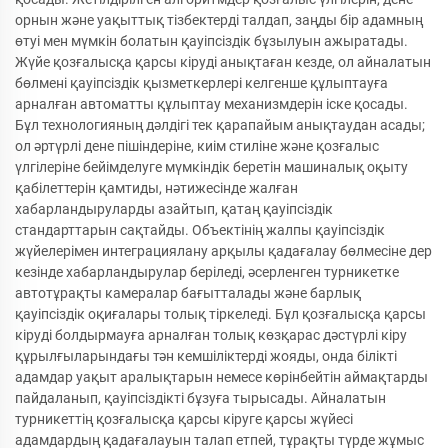
орнын және уақыттық тізбектерді талдап, заңды бір адамның
өтуі мен мүмкін болатын қауіпсіздік бұзылуын ажыратады.
Жүйе қозғалысқа қарсы кіруді анықтаған кезде, ол айналатын
бөлмені қауіпсіздік қызметкерлері келгенше құлыптауға
арналған автоматты құлыптау механизмдерін іске қосады.
Бұл технологияның дәлдігі тек қарапайым анықтаудан асады;
ол әртүрлі дене пішіндеріне, киім стиліне және қозғалыс
үлгілеріне бейімделуге мүмкіндік беретін машиналық оқыту
қабілеттерін қамтиды, нәтижесінде жалған
хабарландыруларды азайтып, қатаң қауіпсіздік
стандарттарын сақтайды. Объектінің жалпы қауіпсіздік
жүйелерімен интеграциялану арқылы қадағалау бөлмесіне дер
кезінде хабарландырулар беріледі, әсерленген турникетке
автотұрақты камералар бағытталады және барлық
қауіпсіздік оқиғалары толық тіркеледі. Бұл қозғалысқа қарсы
кіруді болдырмауға арналған толық көзқарас дәстүрлі кіру
құрылғыларындағы тән кемшіліктерді жояды, онда білікті
адамдар уақыт аралықтарын немесе көрінбейтін аймақтарды
пайдаланып, қауіпсіздікті бұзуға тырысады. Айналатын
турникеттің қозғалысқа қарсы кіруге қарсы жүйесі
адамдардың қадағалауын талап етпей, тұрақты түрде жұмыс