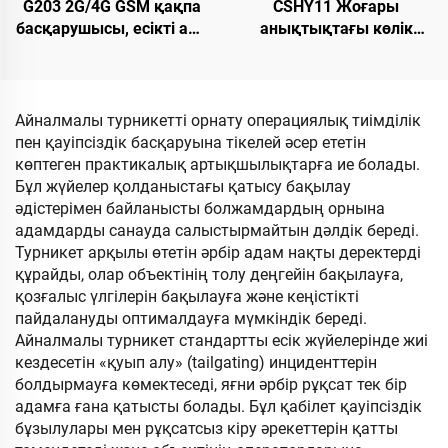
G203 2G/4G GSM қақпа
CSHY11 Жоғары
басқарушысы, есікті ашу
анықтықтағы көлік
құрылғысы, сигнал
номерін тану машинасы.
жіберуші, сенімді реле,
«Dolphin I» моделі. 18,5
қол жеткізу басқару
дюймдық жоғары
құрылғысы,
жарықтықтағы LCD
Айналмалы турникетті орнату операциялық тиімділік
ауыстырғыш
экраны
пен қауіпсіздік басқаруына тікелей әсер ететін
көптеген практикалық артықшылықтарға ие болады.
Бұл жүйелер қолданыстағы қатысу бақылау
әдістерімен байланысты болжамдардың орнына
адамдарды санауда салыстырмайтын дәлдік береді.
Турникет арқылы өтетін әрбір адам нақты деректерді
құрайды, олар объектінің толу деңгейін бақылауға,
қозғалыс үлгілерін бақылауға және кеңістікті
пайдалануды оптималдауға мүмкіндік береді.
Айналмалы турникет стандартты есік жүйелерінде жиі
кездесетін «қуып алу» (tailgating) инциденттерін
болдырмауға көмектеседі, яғни әрбір рұқсат тек бір
адамға ғана қатысты болады. Бұл қабілет қауіпсіздік
бұзылулары мен рұқсатсыз кіру әрекеттерін қатты