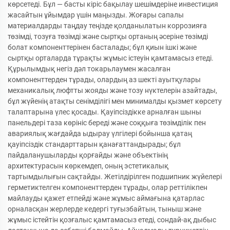
көрсетеді. Бұл — басты кіріс бақылау шешімдеріне инвестиция
жасайтын ұйымдар үшін маңызды. Жоғары сапалы
материалдарды таңдау теңізде қолданылатын коррозияға
төзімді, тозуға төзімді және сыртқы ортаның әсеріне төзімді
болат компоненттерінен басталады; бұл қиын ішкі және
сыртқы орталарда тұрақты жұмыс істеуін қамтамасыз етеді.
Құрылымдық негіз дәл токарьлаумен жасалған
компоненттерден тұрады, олардың аз шекті ауытқулары
механикалық люфтты жояды және тозу нүктелерін азайтады,
бұл жүйенің атақты сенімділігі мен минималды қызмет көрсету
талаптарына үлес қосады. Қауіпсіздікке арналған шыны
панельдері таза көрініс береді және соққыға төзімділік пен
авариялық жағдайда ыдырау үлгілері бойынша қатаң
қауіпсіздік стандарттарын қанағаттандырады; бұл
пайдаланушыларды қорғайды және объектінің
архитектурасын көркемдеп, оның эстетикалық
тартымдылығын сақтайды. Жетілдірілген подшипник жүйелері
герметиктелген компоненттерден тұрады, олар реттілікпен
майлауды қажет етпейді және жұмыс аймағына қатарлас
орналасқан жерлерде кедергі туғызбайтын, тыныш және
жұмыс істейтін қозғалыс қамтамасыз етеді, сондай-ақ дыбыс