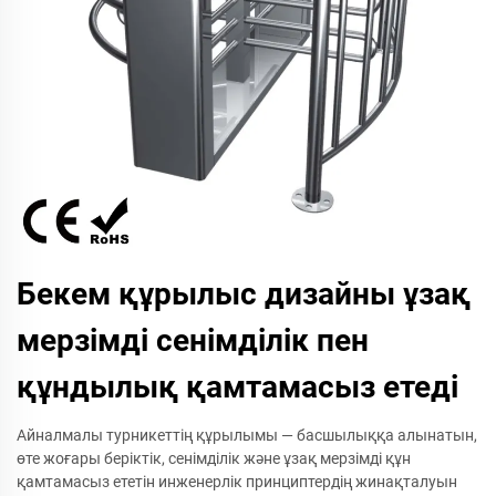
Бекем құрылыс дизайны ұзақ
мерзімді сенімділік пен
құндылық қамтамасыз етеді
Айналмалы турникеттің құрылымы — басшылыққа алынатын,
өте жоғары беріктік, сенімділік және ұзақ мерзімді құн
қамтамасыз ететін инженерлік принциптердің жинақталуын