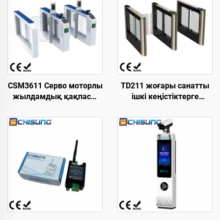
CSM3611 Серво моторлы
TD211 жоғары санатты
жылдамдық қақпасы
ішкі кеңістіктерге
L1700xW210xH1000 мм
арналған
Суық тартылған болат
жылдамдықты
18-Инфрақызыл AFC
айдағыш қақпа, өзі
Кіру бақылауы
әзірлеген қозғалтқыш,
айналмалы қақпа
темірден жасалған
ыстықтай
домалақталған парақ
корпус, құйма темір
механизмі