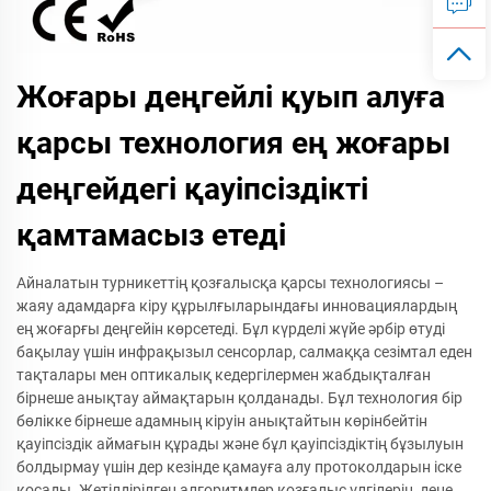
Жоғары деңгейлі қуып алуға
қарсы технология ең жоғары
деңгейдегі қауіпсіздікті
қамтамасыз етеді
Айналатын турникеттің қозғалысқа қарсы технологиясы –
жаяу адамдарға кіру құрылғыларындағы инновациялардың
ең жоғарғы деңгейін көрсетеді. Бұл күрделі жүйе әрбір өтуді
бақылау үшін инфрақызыл сенсорлар, салмаққа сезімтал еден
тақталары мен оптикалық кедергілермен жабдықталған
бірнеше анықтау аймақтарын қолданады. Бұл технология бір
бөлікке бірнеше адамның кіруін анықтайтын көрінбейтін
қауіпсіздік аймағын құрады және бұл қауіпсіздіктің бұзылуын
болдырмау үшін дер кезінде қамауға алу протоколдарын іске
қосады. Жетілдірілген алгоритмдер қозғалыс үлгілерін, дене