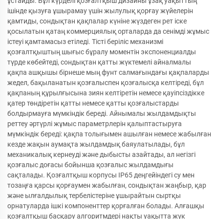
ұстайды. Бұл күрделі қозғалтқыш дизайны ұзақ уақыттың
ішінде қызуға ұшырамау үшін жылулық қорғау жүйелерін
қамтиды, сондықтан қақпалар күніне жүздеген рет іске
қосылатын қатаң коммерциялық орталарда да сенімді жұмыс
істеуі қамтамасыз етіледі. Тісті беріліс механизмі
қозғалтқыштың шығыс бұралу моментін экспоненциалды
түрде көбейтеді, сондықтан қатты жүктемелі айналмалы
қақпа ашқышы бірнеше мың фунт салмағындағы қақпаларды
жедел, бақыланатын қозғалыспен қозғалысқа келтіреді, бұл
қақпаның құрылғысына зиян келтіретін немесе қауіпсіздікке
қатер төндіретін қатты немесе қатты қозғалыстарды
болдырмауға мүмкіндік береді. Айнымалы жылдамдықты
реттеу әртүрлі жұмыс параметрлерін қалыптастыруға
мүмкіндік береді: қақпа толығымен ашылған немесе жабылған
кезде жақын аумақта жылдамдық баяулатылады, бұл
механикалық кернеуді және дыбысты азайтады, ал негізгі
қозғалыс доғасы бойынша қозғалыс жылдамдығы
сақталады. Қозғалтқыш корпусы IP65 деңгейіндегі су мен
тозаңға қарсы қорғаумен жабылған, сондықтан жаңбыр, қар
және ылғалдылық тербелістеріне ұшырайтын сыртқы
орнатуларда ішкі компоненттер қорғалған болады. Алғашқы
қозғалтқыш басқару алгоритмдері нақты уақытта жүк