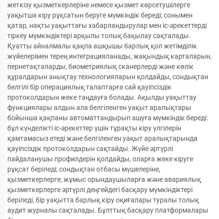
жеткізу қызметкерлеріне немесе қызмет көрсетушілерге
уақытша кіру рұқсатын беруге мүмкіндік береді; сонымен
қатар, нақты уақыттағы хабарландырулар мен іс-әрекеттерді
тіркеу мүмкіндіктері арқылы толық бақылау сақталады.
Қуатты айналмалы қақпа ашқышы барлық қол жетімділік
жүйелерімен терең интеграцияланады, жақындық карталарын,
пернетақталарды, биометриялық сканерлерді және көлік
құралдарын анықтау технологияларын қолдайды, сондықтан
белгілі бір операциялық талаптарға сай қауіпсіздік
протоколдарын жеке таңдауға болады. Ақылды уақыттау
функциялары алдын ала белгіленген уақыт аралықтары
бойынша қақпаны автоматтандырып ашуға мүмкіндік береді:
бұл күнделікті іс-әрекеттер үшін тұрақты кіру үлгілерін
қамтамасыз етеді және белгіленген уақыт аралықтарында
қауіпсіздік протоколдарын сақтайды. Жүйе әртүрлі
пайдаланушы профилдерін қолдайды, оларға жеке кіруге
рұқсат беріледі; сондықтан отбасы мүшелеріне,
қызметкерлерге, жұмыс орындаушыларға және авариялық
қызметкерлерге әртүрлі деңгейдегі басқару мүмкіндіктері
беріледі, бір уақытта барлық кіру оқиғалары туралы толық
аудит журналы сақталады. Бұлттық басқару платформалары