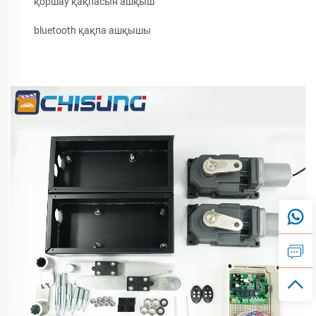
қоршау қақпасын ашқыш
bluetooth қақпа ашқышы