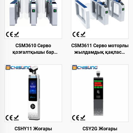
CSM3610 Серво
CSM3611 Серво моторлы
қозғалтқышы бар
жылдамдық қақпасы
жылдамдықты қақпа,
L1700xW210xH1000 мм
жаяу жүргіншілерге
Суық тартылған болат
арналған турникет
18-Инфрақызыл AFC
L2800*W220*H1000 мм,
Кіру бақылауы
ыстықтай
айналмалы қақпа
домалақталған болат,
метрополитен/станция
кіруіне арналған
қысудан қорғайтын
CSHY11 Жоғары
CSY2G Жоғары