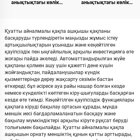
анықтықтағы көлік
анықтықтағы көлік
номерін тану машинасы.
номерін тану камерасы
«Dolphin I» моделі. 18,5
бар біріктірілген
дюймдық жоғары
машина. 10,1 дюймдық
жарықтықтағы LCD
LED дисплей экраны
Қуатты айналмалы қақпа ашқышы қақпаны
экраны
басқаруды түрлендіретін маңызды жұмыс істеу
артықшылықтарын ұсынады және кеңейтілген
қауіпсіздік пен ыңғайлылық арқылы инвестицияға өте
жоғары пайда әкеледі. Автоматтандырылған жүйе
қақпаны қолмен ашу үшін қажетті дене күшін
жойғандықтан, пайдаланушылар күндік
қызметтерінде дереу жақсарту сезімін бастан
өткереді; бұл әсіресе ауа райы нашар болған кезде
немесе күнделікті көптеген кіру-шығуларды басқарған
кезде өте тиімді. Кеңейтілген қауіпсіздік функциялары
қақпаға кіруді бақылау ортасын құрады, мұнда
меншік иесі бағдарламаланатын басқару және
бақылау мүмкіндіктері арқылы кіруге рұқсат беруді
толығымен бақылайды. Қуатты айналмалы қақпа
ашқышын орнату меншіктің құнын қатты арттырады,