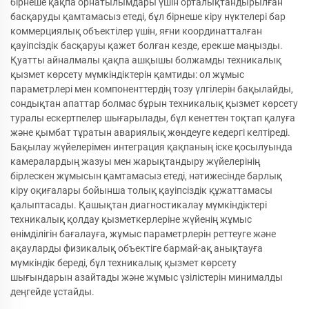
бірнеше қақпа орнатылымдары үшін орталықтандырылған
басқаруды қамтамасыз етеді, бұл бірнеше кіру нүктелері бар
коммерциялық объектілер үшін, яғни координатталған
қауіпсіздік басқаруы қажет болған кезде, ерекше маңызды.
Қуатты айналмалы қақпа ашқышы болжамды техникалық
қызмет көрсету мүмкіндіктерін қамтиды: ол жұмыс
параметрлері мен компоненттердің тозу үлгілерін бақылайды,
сондықтан апаттар болмас бұрын техникалық қызмет көрсету
туралы ескертпелер шығарылады, бұл кенеттен тоқтап қалуға
және қымбат тұратын авариялық жөндеуге кедергі келтіреді.
Бақылау жүйелерімен интеграция қақпаның іске қосылуында
камералардың жазуы мен жарықтандыру жүйелерінің
бірлескен жұмысын қамтамасыз етеді, нәтижесінде барлық
кіру оқиғалары бойынша толық қауіпсіздік құжаттамасы
қалыптасады. Қашықтан диагностикалау мүмкіндіктері
техникалық қолдау қызметкерлеріне жүйенің жұмыс
өнімділігін бағалауға, жұмыс параметрлерін реттеуге және
ақауларды физикалық объектіге бармай-ақ анықтауға
мүмкіндік береді, бұл техникалық қызмет көрсету
шығындарын азайтады және жұмыс үзілістерін минималды
деңгейде ұстайды.