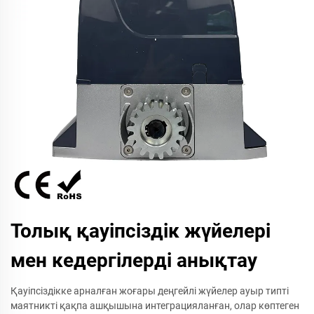
Толық қауіпсіздік жүйелері
мен кедергілерді анықтау
Қауіпсіздікке арналған жоғары деңгейлі жүйелер ауыр типті
маятникті қақпа ашқышына интеграцияланған, олар көптеген