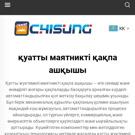
KK
қуатты маятникті қақпа
ашқышы
Қатты жүктемелі маятникті қақпа ашқышы — өте сенімді және
өнімділігі жоғары қақпаларды басқаруға арналған күрделі
автоматтандырылған қол жеткізу бақылау шешімін ұсынады.
Бұл берік механикалық құрылғы қақпаның қолмен ашылуын
ешқандай күш жұмсаусыз, автоматтандырылған процеске
айналдырады, ол тұрғын үйлерге, коммерциялық және
өнеркәсіптік объектілерге қауіпсіздікті және ыңғайлылықты
арттырады. Күшейтілген компоненттер мен жетілдірілген
қозғалтқыш технологиясы негізінде жасалған қатты жүктемелі