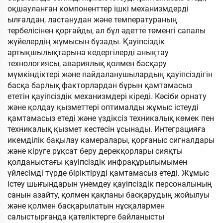
оқшауланған компоненттер ішкі механизмдерді
ылғалдан, ластанудан және температураның
тербелісінен қорғайды, ал бұл әдетте төменгі сапалы
жүйелердің жұмысын бұзады. Қауіпсіздік
артықшылықтарына кедергілерді анықтау
технологиясы, авариялық қолмен басқару
мүмкіндіктері және пайдаланушылардың қауіпсіздігін
басқа барлық факторлардан бұрын қамтамасыз
ететін қауіпсіздік механизмдері кіреді. Кәсіби орнату
және қолдау қызметтері оптималды жұмыс істеуді
қамтамасыз етеді және үздіксіз техникалық көмек пен
техникалық қызмет кестесін ұсынады. Интеграцияға
икемділік бақылау камералары, қорғаныс сигналдары
және кіруге рұқсат беру дерекқорлары сияқты
қолданыстағы қауіпсіздік инфрақұрылымымен
үйлесімді түрде біріктіруді қамтамасыз етеді. Жұмыс
істеу шығындарын үнемдеу қауіпсіздік персоналының
санын азайту, қолмен қақпаны басқарудың жойылуы
және қолмен басқарылатын нұсқалармен
салыстырғанда қателіктерге байланысты