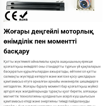
Жоғары деңгейлі моторлық
өнімділік пен моментті
басқару
Қатты жүктемелі айналмалы қақпа ашқышының ерекше
қозғалтқыш өнімділігі оны стандартты тұрғын үй қақпаларын
басқаратын құрылғылардан ажыратады, өйткені ол қатты
салмақты жүктерді көтеруге және жиі іске қосу циклдарын
қамтамасыз етуге арналған арнайы инженерлік шешімдерге
негізделген. Жоғары бұралу моменті бар қозғалтқыш жүйесі
әртүрлі жүк жағдайларында тұрақты қуат беретін, алғашқы
магниттік технологияны қолданатын әсерлі күш шығысын
қамтамасыз етеді және энергияны тиімді пайдалануды