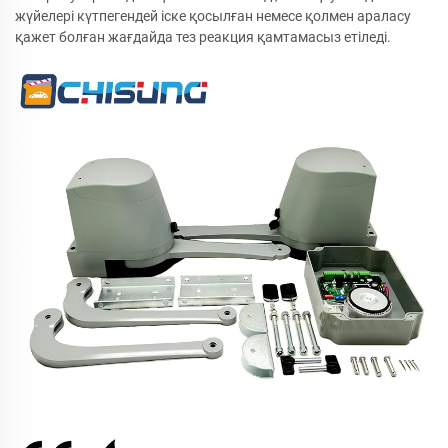
жүйелері күтпегендей іске қосылған немесе қолмен араласу
қажет болған жағдайда тез реакция қамтамасыз етіледі.