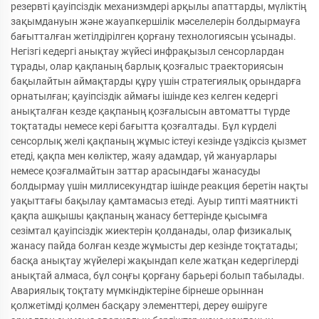
резервті қауіпсіздік механизмдері арқылы апаттарды, мүліктің
зақымдануын және жауапкершілік мәселелерін болдырмауға
бағытталған жетілдірілген қорғану технологиясын ұсынады.
Негізгі кедергі анықтау жүйесі инфрақызыл сенсорлардан
тұрады, олар қақпаның барлық қозғалыс траекториясын
бақылайтын аймақтарды құру үшін стратегиялық орындарға
орнатылған; қауіпсіздік аймағы ішінде кез келген кедергі
анықталған кезде қақпаның қозғалысын автоматты түрде
тоқтатады немесе кері бағытта қозғалтады. Бұл күрделі
сенсорлық желі қақпаның жұмыс істеуі кезінде үздіксіз қызмет
етеді, қақпа мен көліктер, жаяу адамдар, үй жануарлары
немесе қозғалмайтын заттар арасындағы жанасуды
болдырмау үшін миллисекундтар ішінде реакция беретін нақты
уақыттағы бақылау қамтамасыз етеді. Ауыр типті маятникті
қақпа ашқышы қақпаның жанасу беттерінде қысымға
сезімтал қауіпсіздік жиектерін қолданады, олар физикалық
жанасу пайда болған кезде жұмысты дер кезінде тоқтатады;
басқа анықтау жүйелері жақындап келе жатқан кедергілерді
анықтай алмаса, бұл соңғы қорғану барьері болып табылады.
Авариялық тоқтату мүмкіндіктеріне бірнеше орыннан
қолжетімді қолмен басқару элементтері, дереу өшіруге