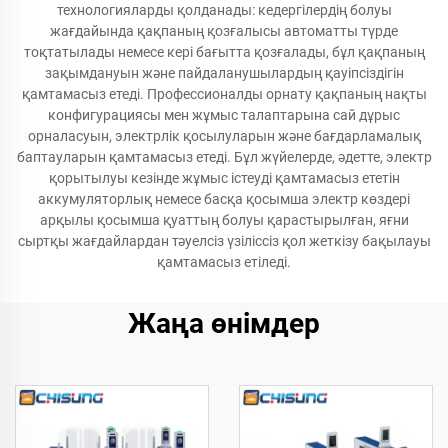
технологияларды қолданады: кедергілердің болуы
жағдайында қақпаның қозғалысы автоматты түрде
тоқтатылады немесе кері бағытта қозғалады, бұл қақпаның
зақымдануын және пайдаланушылардың қауіпсіздігін
қамтамасыз етеді. Профессионалды орнату қақпаның нақты
конфигурациясы мен жұмыс талаптарына сай дұрыс
орналасуын, электрлік қосылуларын және бағдарламалық
баптауларын қамтамасыз етеді. Бұл жүйелерде, әдетте, электр
қорытылуы кезінде жұмыс істеуді қамтамасыз ететін
аккумуляторлық немесе басқа қосымша электр көздері
арқылы қосымша қуаттың болуы қарастырылған, яғни
сыртқы жағдайлардан тәуелсіз үзіліссіз қол жеткізу бақылауы
қамтамасыз етіледі.
Жаңа өнімдер