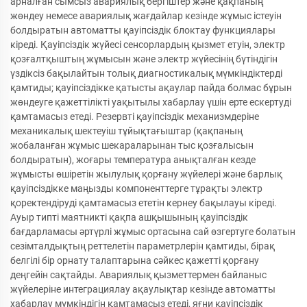
арналған сымсыз авариялық бергіштер және қақпаның
жөндеу немесе авариялық жағдайлар кезінде жұмыс істеуін
болдыратын автоматты қауіпсіздік блоктау функциялары
кіреді. Қауіпсіздік жүйесі сенсорлардың қызмет етуін, электр
қозғалтқыштың жұмысын және электр жүйесінің бүтіндігін
үздіксіз бақылайтын толық диагностикалық мүмкіндіктерді
қамтиды; қауіпсіздікке қатысты ақаулар пайда болмас бұрын
жөндеуге қажеттілікті уақытылы хабарлау үшін ерте ескертуді
қамтамасыз етеді. Резервті қауіпсіздік механизмдеріне
механикалық шектеуіш тұйықтағыштар (қақпаның
жобаланған жұмыс шекараларынан тыс қозғалысын
болдыратын), жоғары температура анықталған кезде
жұмысты өшіретін жылулық қорғану жүйелері және барлық
қауіпсіздікке маңызды компоненттерге тұрақты электр
қоректендіруді қамтамасыз ететін кернеу бақылауы кіреді.
Ауыр типті маятникті қақпа ашқышының қауіпсіздік
бағдарламасы әртүрлі жұмыс ортасына сай өзгертуге болатын
сезімталдықтың реттелетін параметрлерін қамтиды, бірақ
белгілі бір орнату талаптарына сәйкес қажетті қорғану
деңгейін сақтайды. Авариялық қызметтермен байланыс
жүйелеріне интеграциялау ақаулықтар кезінде автоматты
хабарлау мүмкіндігін қамтамасыз етеді, яғни қауіпсіздік