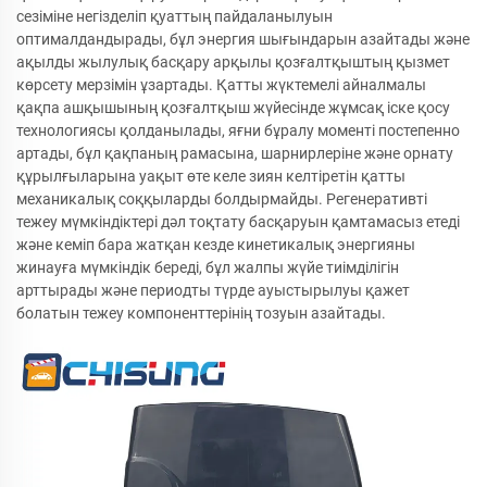
сезіміне негізделіп қуаттың пайдаланылуын
оптималдандырады, бұл энергия шығындарын азайтады және
ақылды жылулық басқару арқылы қозғалтқыштың қызмет
көрсету мерзімін ұзартады. Қатты жүктемелі айналмалы
қақпа ашқышының қозғалтқыш жүйесінде жұмсақ іске қосу
технологиясы қолданылады, яғни бұралу моменті постепенно
артады, бұл қақпаның рамасына, шарнирлеріне және орнату
құрылғыларына уақыт өте келе зиян келтіретін қатты
механикалық соққыларды болдырмайды. Регенеративті
тежеу мүмкіндіктері дәл тоқтату басқаруын қамтамасыз етеді
және кеміп бара жатқан кезде кинетикалық энергияны
жинауға мүмкіндік береді, бұл жалпы жүйе тиімділігін
арттырады және периодты түрде ауыстырылуы қажет
болатын тежеу компоненттерінің тозуын азайтады.