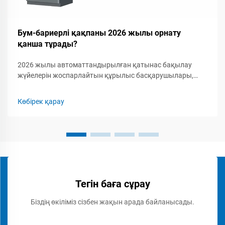
Бум-бариерлі қақпаны 2026 жылы орнату
қанша тұрады?
2026 жылы автоматтандырылған қатынас бақылау
жүйелерін жоспарлайтын құрылыс басқарушылары,
қауіпсіздік мамандары мен кәсіпкерлер үшін бум-
бариерлік қақпақты орнатудың толық шығын
Көбірек қарау
құрылымын түсіну маңызды. Бум-бариерлік қақпаққа...
Тегін баға сұрау
Біздің өкіліміз сізбен жақын арада байланысады.