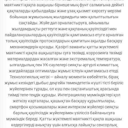
маятникті қақпа ашқышы бірнеше мың фунт салмағына дейінгі
қақпаларды қабылдайды және ұзақ қызмет көрсету мерзімі
бойынша жұмысының жылдамдығы мен қалыптылығын
сақтайды. Жүйе дәл орналастыруға, айнымалы
жылдамдықты реттеуге және қақпаның қауіпсіздігі мен
пайдаланушылардың қауіпсіздігін қамтамасыз етуге арналған
толық қауіпсіздік протоколдарын қамтитын ақылды басқару
механизмдерін қосады. Қазіргі заманғы қатты жүктемелі
маятникті қақпа ашқыштары суға төзімді, коррозияға төзімді
материалдардан жасалған және экстремалық температура,
ылғалдылық пен УК-сәулелері сияқты әртүрлі климаттық
жағдайларда оптималды жұмыс істеуін қамтамасыз етеді.
Технологиялық негізі — айналу моментін көбейтетін, бірақ
жұмыс кезіндегі дыбыс деңгейін төмендететін күшті тісті беріліс
жүйелерінен тұрады, ол күш пен сақтанғыштық арасында
тиімді тепе-теңдік құрады. Интеграциялау мүмкіндіктері қол
жеткізу карталары, қашықтан басқару құрылғылары,
смартфон қосымшалары және интерком жүйелері сияқты
барлық қауіпсіздік жүйелерімен үзіліссіз байланысуға
мүмкіндік береді. Қатты жүктемелі маятникті қақпа ашқышы
кедергілерді анықтау үшін алғысқа лайықты сенсорлық