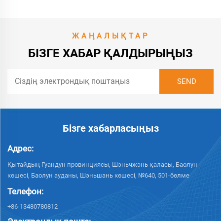
ЖАҢАЛЫҚТАР
БІЗГЕ ХАБАР ҚАЛДЫРЫҢЫЗ
Бізге хабарласыңыз
Адрес:
Қытайдың Гуандун провинциясы, Шэньчжэнь қаласы, Баолун
көшесі, Баолун ауданы, Шэньшань көшесі, №640, 501-бөлме
Телефон:
+86-13480780812