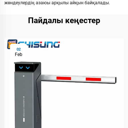
жөндеулердің азаюы арқылы айқын байқалады.
Пайдалы кеңестер
02
Feb