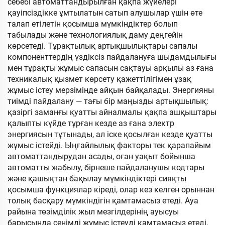
себебі автоматтандырылған қақпа жүйелері
қауіпсіздікке ұмтылатын сатып алушылар үшін өте
талап етілетін қосымша мүмкіндіктер болып
табылады және технологиялық даму деңгейін
көрсетеді. Тұрақтылық артықшылықтары сапалы
компоненттердің үздіксіз пайдалануға шыдамдылығы
мен тұрақты жұмыс сапасын сақтауы арқылы аз ғана
техникалық қызмет көрсету қажеттілігімен ұзақ
жұмыс істеу мерзімінде айқын байқалады. Энергияны
тиімді пайдалану — тағы бір маңызды артықшылық:
қазіргі заманғы қуатты айналмалы қақпа ашқыштары
қалыпты күйде тұрған кезде аз ғана электр
энергиясын тұтынады, ал іске қосылған кезде қуатты
жұмыс істейді. Ыңғайлылық факторы тек қарапайым
автоматтандырудан асады, оған уақыт бойынша
автоматты жабылу, бірнеше пайдаланушы кодтары
және қашықтан бақылау мүмкіндіктері сияқты
қосымша функциялар кіреді, олар кез келген орыннан
толық басқару мүмкіндігін қамтамасыз етеді. Ауа
райына төзімділік жыл мезгілдерінің ауысуы
барысында сенімді жұмыс істеуді қамтамасыз етеді,