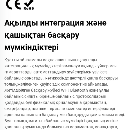
Ақылды интеграция және
қашықтан басқару
мүмкіндіктері
Қуатты айналмалы қақпа ашқышының ақылды
интеграциялық мүмкіндіктері заманауи ақылды үйлер мен
ғимараттарды автоматтандыру жүйелерімен үзіліссіз
байланыс орнатады, нәтижесінде дәстүрлі қақпа басқаруы
толық желіленген қауіпсіздік компонентіне айналады.
Жетілдірілген басқару жүйесі WiFi, Bluetooth және ұялы
байланыс сияқты бірнеше байланыс протоколдарын
қолдайды, бұл физикалық орналасуына қарамастан,
смартфондар, планшеттер және компьютер интерфейстері
арқылы қашықтан бақылау мен басқаруды қамтамасыз етеді.
Бұл толық қамтитын байланыс мүмкіндігі қақпаның иесіне
қақпаның аумағында болмауына қарамастан, қонақтарға,