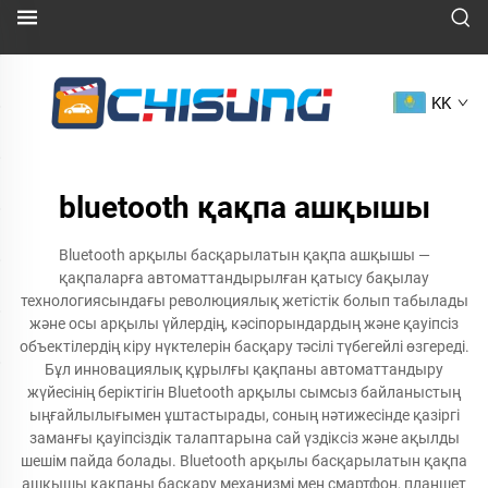
KK
bluetooth қақпа ашқышы
Bluetooth арқылы басқарылатын қақпа ашқышы —
қақпаларға автоматтандырылған қатысу бақылау
технологиясындағы революциялық жетістік болып табылады
және осы арқылы үйлердің, кәсіпорындардың және қауіпсіз
объектілердің кіру нүктелерін басқару тәсілі түбегейлі өзгереді.
Бұл инновациялық құрылғы қақпаны автоматтандыру
жүйесінің беріктігін Bluetooth арқылы сымсыз байланыстың
ыңғайлылығымен ұштастырады, соның нәтижесінде қазіргі
заманғы қауіпсіздік талаптарына сай үздіксіз және ақылды
шешім пайда болады. Bluetooth арқылы басқарылатын қақпа
ашқышы қақпаны басқару механизмі мен смартфон, планшет