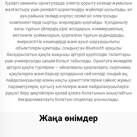
Қазіргі заманғы орнатуларда электр қорыту кезінде жұмысын
жалғастыру үшін резервті қоректендіру жүйелері қосылады, ал
ауа-райына төзімді корпус сезімтал электронды
компоненттерді сыртқы әсерлерден қорғайды. Қолданылу
аясы тұрғын үйлердің кіріс жолдарын, коммерциялық
автокөлік қоймаларын, қорғалған тұрғын аудандарды,
өнеркәсіптік кешендерді және ауыл шаруашылығы
объектілерін қамтиды, сондықтан Bluetooth арқылы
басқарылатын қақпа ашқышы әртүрлі қауіпсіздік талаптары
үшін универсалды шешім болып табылады. Орнатуға икемділік
әртүрлі қақпа түрлеріне — айналмалы қақпаларға, сырғымақ
қақпаларға және барьер қолдарына сай келеді; сондай-ақ,
пайдаланушылар өзінің нақты қажеттіліктеріне сәйкес жұмыс
параметрлерін, қатысу кестелерін және пайдаланушыларға
рұқсат беру деңгейлерін қалай қоюға болатынын анықтайтын
бағдарламалауға болатын опциялар ұсынылады.
Жаңа өнімдер