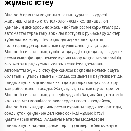
жұмыс істеу
Bluetooth арқылы қақпаны ашатын құрылғы күрделі
жақындықты анықтау технологиясын қолданады, ол
қақпаның шекарасына жақындайтын ресми құрылғыларды
автоматты түрде тану арқылы дәстүрлі кіру басқару әдістерін
түбегейлі өзгертеді. Бұл ақылды жүйе жақындайтын
көліктердің дәл орнын анықтау үшін алдыңғы қатарлы
Bluetooth сигналының күшін талдау әдісін қолданады, әдетте
ресми смартфондар немесе құрылғылар қақпа механизмінің
6–9 метрлік радиусына келген кезде іске қосылады.
Автоматты жұмыс істеу функциясы қақпаны қолмен ашуға
болатын ыңғайсыздықты жояды, сондықтан қауіпсіздікті де,
пайдаланушы ыңғайлылығын да арттыратын үзіліссіз кіру
тәжірибесі қалыптасады. Жақындықты анықтау алгоритмі
Bluetooth сигналының үлгілерін үздіксіз бақылайды, ол өтетін
көліктер мен көршілес учаскелерден келетін кездейсоқ
Bluetooth сигналдарынан ресми құрылғыларды ажыратады,
сондықтан қақпаның дәл және сенімді жұмыс істеуі
қамтамасыз етіледі. Алдыңғы қатарлы моделдерде
пайдаланушылардың әрекеттерінің үлгілеріне бейімделуге