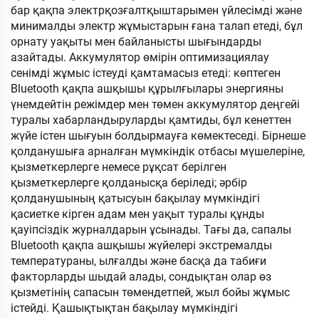
бар қақпа электрқозғалтқыштарымен үйлесімді және
минималды электр жұмыстарын ғана талап етеді, бұл
орнату уақыты мен байланысты шығындарды
азайтады. Аккумулятор өмірін оптимизациялау
сенімді жұмыс істеуді қамтамасыз етеді: көптеген
Bluetooth қақпа ашқышы құрылғылары энергияны
үнемдейтін режімдер мен төмен аккумулятор деңгейі
туралы хабарландыруларды қамтиды, бұл кенеттен
жүйе істен шығуын болдырмауға көмектеседі. Бірнеше
қолданушыға арналған мүмкіндік отбасы мүшелеріне,
қызметкерлерге немесе рұқсат берілген
қызметкерлерге қолданысқа беріледі; әрбір
қолданушының қатысуын бақылау мүмкіндігі
қасиетке кірген адам мен уақыт туралы құнды
қауіпсіздік журналдарын ұсынады. Тағы да, сапалы
Bluetooth қақпа ашқышы жүйелері экстремалды
температураны, ылғалды және басқа да табиғи
факторларды шыдай алады, сондықтан олар өз
қызметінің сапасын төмендетпей, жыл бойы жұмыс
істейді. Қашықтықтан бақылау мүмкіндігі