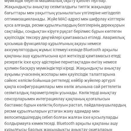
мүмкіндік беретін машиналық оқыту қабілеттері бар.
Жақындықты анықтау сезімталдығы типтік жақындау
бағыттары мен уақыттың ұсынылатын үлгілеріне негізделіп
оптимизацияланады. Жүйе MAC-адресі мен шифрлау кілттерін
қоса алғанда, ресми құрылғылардың белгілерінің дерекқорын
сақтайды, сондықтан кіруге рұқсат берілмес бұрын көптеген
қауіпсіздік тексеру деңгейлері қамтамасыз етіледі. Авариялық
қосымша функциялар құрылғының ақауы немесе
аккумулятордың жұмыс істемеуі кезінде Bluetooth арқылы
қақпаны ашу құрылғысына қол жеткізуді қамтамасыз етеді;
резервтік іске қосу әдістеріне пернетақтадан енгізу немесе
қолмен басқару мүмкіндіктері кіреді. Жақындықты анықтау
ауқымы учаскенің жоспары мен қауіпсіздік талаптарына
сәйкес келісім бойынша реттеледі; кейбір жүйелер әртүрлі
қақпа конфигурациялары мен көлік ағынына сай реттелетін
сезімталдық параметрлерін ұсынады. Көліктерді анықтау
сенсорларымен интеграциялау қақпаның қозғалысын
бастамас бұрын көліктің болуын растап, пайдаланушылардың
ресми құрылғыларын ұстаған жаяу адамдар мен
велосипедшілердің себеп болған жалған іске қосылуларды
болдырмауға көмектеседі. Bluetooth арқылы қақпаны ашу
құрылғысы барлық жақындықты анықтау оқиғаларын