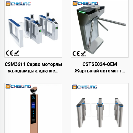
CSM3611 Серво моторлы
CSTSE024-OEM
жылдамдық қақпасы
Жартылай автоматты
L1700xW210xH1000 мм
вертикальды үшаяқты
Суық тартылған болат
триподты турникет 485
18-Инфрақызыл AFC
мм ұзындық х 280 мм
Кіру бақылауы
ені х 980 мм биіктік
айналмалы қақпа
SUS304 материал