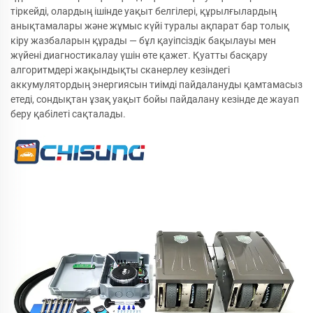
тіркейді, олардың ішінде уақыт белгілері, құрылғылардың
анықтамалары және жұмыс күйі туралы ақпарат бар толық
кіру жазбаларын құрады — бұл қауіпсіздік бақылауы мен
жүйені диагностикалау үшін өте қажет. Қуатты басқару
алгоритмдері жақындықты сканерлеу кезіндегі
аккумулятордың энергиясын тиімді пайдалануды қамтамасыз
етеді, сондықтан ұзақ уақыт бойы пайдалану кезінде де жауап
беру қабілеті сақталады.