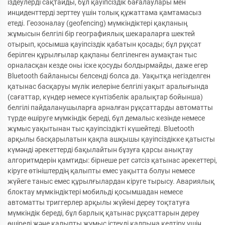
іздеулерді сақтайды, бұл қауіпсіздік бағалаулары мен
инциденттерді зерттеу үшін толық құжаттама қамтамасыз
етеді. Геозоналау (geofencing) мүмкіндіктері қақпаның
жұмысын белгілі бір географиялық шекараларға шектей
отырып, қосымша қауіпсіздік қабатын қосады; бұл рұқсат
берілген құрылғылар қақпаны белгіленген аумақтан тыс
орналасқан кезде оны іске қосуды болдырмайды, даже егер
Bluetooth байланысы белсенді болса да. Уақытқа негізделген
қатынас басқаруы мүлік иелеріне белгілі уақыт аралығында
(сағаттар, күндер немесе күнтізбелік аралықтар бойынша)
белгілі пайдаланушыларға арналған рұқсаттарды автоматты
түрде өшіруге мүмкіндік береді, бұл демалыс кезінде немесе
жұмыс уақытынан тыс қауіпсіздікті күшейтеді. Bluetooth
арқылы басқарылатын қақпа ашқышы қауіпсіздікке қатысты
күмәнді әрекеттерді бақылайтын бұзуға қарсы анықтау
алгоритмдерін қамтиды: бірнеше рет сәтсіз қатынас әрекеттері,
кіруге өтініштердің қалыпты емес уақытта болуы немесе
жүйеге таныс емес құрылғылардан кіруге тырысу. Авариялық
блоктау мүмкіндіктері мобильді қосымшадан немесе
автоматты триггерлер арқылы жүйені дереу тоқтатуға
мүмкіндік береді, бұл барлық қатынас рұқсаттарын дереу
өшіреді және қалыпты жұмыс істеуді қалпына келтіру үшін