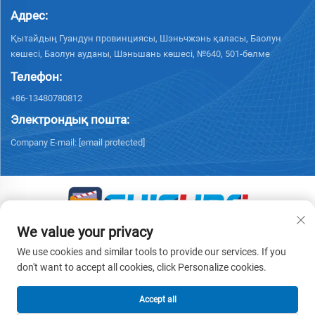
Адрес:
Қытайдың Гуандун провинциясы, Шэньчжэнь қаласы, Баолун
көшесі, Баолун ауданы, Шэньшань көшесі, №640, 501-бөлме
Телефон:
+86-13480780812
Электрондық пошта:
Company E-mail:
[email protected]
We value your privacy
© 2026 «Чисун Интеллидженс Текнолоджи (Шэньчжэнь) Ко.,
Лимитед» барлық құқықтар қорғалған. -
Жеке деректерді қорғау
We use cookies and similar tools to provide our services. If you
саясаты
don't want to accept all cookies, click Personalize cookies.
Accept all