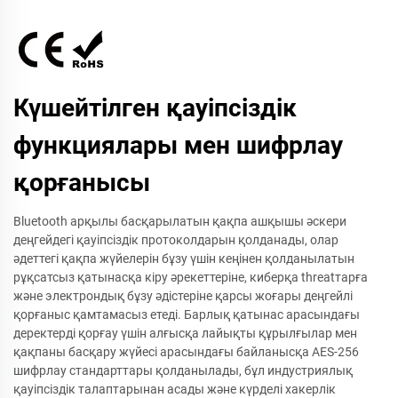
Күшейтілген қауіпсіздік
функциялары мен шифрлау
қорғанысы
Bluetooth арқылы басқарылатын қақпа ашқышы әскери
деңгейдегі қауіпсіздік протоколдарын қолданады, олар
әдеттегі қақпа жүйелерін бұзу үшін кеңінен қолданылатын
рұқсатсыз қатынасқа кіру әрекеттеріне, киберқа threatтарға
және электрондық бұзу әдістеріне қарсы жоғары деңгейлі
қорғаныс қамтамасыз етеді. Барлық қатынас арасындағы
деректерді қорғау үшін алғысқа лайықты құрылғылар мен
қақпаны басқару жүйесі арасындағы байланысқа AES-256
шифрлау стандарттары қолданылады, бұл индустриялық
қауіпсіздік талаптарынан асады және күрделі хакерлік