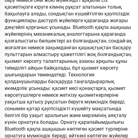
беру немесе оны жою мүмкіндігі арқылы сіз
қасиетіңізге кіруге кімнің рұқсат алатынын толық
бақылауға алады, сондықтан күшейтілген қауіпсіздік
функциялары дәстүрлі жүйелерге қарағанда жоғары
деңгейлі қорғаныс ұсынады. Bluetooth қақпа ашқышы
жүйелерінің механикалық аналогтарына қарағанда
қозғалыстағы бөлшектері аз болғандықтан, сондай-ақ
жоғалған немесе зақымданған қашықтықтан басқару
пульттарын алмастыру қажеттілігі жоқ болғандықтан,
қызмет көрсету талаптарының азаюы арқылы құны
тиімділігі айқын байқалады, бұл қызмет көрсету
шығындарын төмендетеді. Технология
қолданушыларды басқаруда таңғалдырарлық
икемділік ұсынады: қасиет иесі қонақтарға, қызмет
көрсетушілерге немесе жеткізу қызметкерлеріне
уақытша қатысу рұқсатын беруге мүмкіндік береді;
сонымен қатар қауіпсіздікті күшейту мақсатында
белгілі бір уақыт аралығын және мерзімінің аяқталу
күнін орнатуға болады. Орнату қарапайымдылығы
Bluetooth қақпа ашқышын көптеген қасиет түрлеріне
орнатуға мүмкіндік береді, өйткені көптеген жүйелер