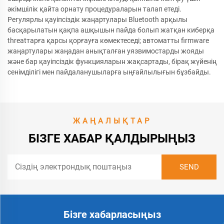
әкімшілік қайта орнату процедураларын талап етеді.
Регулярлы қауіпсіздік жаңартулары Bluetooth арқылы
басқарылатын қақпа ашқышын пайда болып жатқан киберқа
threatтарға қарсы қорғауға көмектеседі; автоматты firmware
жаңартулары жаңадан анықталған уязвимостарды жояды
және бар қауіпсіздік функцияларын жақсартады, бірақ жүйенің
сенімділігі мен пайдаланушыларға ыңғайлылығын бұзбайды.
ЖАҢАЛЫҚТАР
БІЗГЕ ХАБАР ҚАЛДЫРЫҢЫЗ
Бізге хабарласыңыз