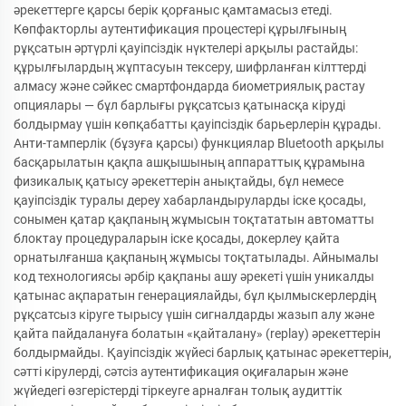
әрекеттерге қарсы берік қорғаныс қамтамасыз етеді.
Көпфакторлы аутентификация процестері құрылғының
рұқсатын әртүрлі қауіпсіздік нүктелері арқылы растайды:
құрылғылардың жұптасуын тексеру, шифрланған кілттерді
алмасу және сәйкес смартфондарда биометриялық растау
опциялары — бұл барлығы рұқсатсыз қатынасқа кіруді
болдырмау үшін көпқабатты қауіпсіздік барьерлерін құрады.
Анти-тамперлік (бұзуға қарсы) функциялар Bluetooth арқылы
басқарылатын қақпа ашқышының аппараттық құрамына
физикалық қатысу әрекеттерін анықтайды, бұл немесе
қауіпсіздік туралы дереу хабарландыруларды іске қосады,
сонымен қатар қақпаның жұмысын тоқтататын автоматты
блоктау процедураларын іске қосады, докерлеу қайта
орнатылғанша қақпаның жұмысы тоқтатылады. Айнымалы
код технологиясы әрбір қақпаны ашу әрекеті үшін уникалды
қатынас ақпаратын генерациялайды, бұл қылмыскерлердің
рұқсатсыз кіруге тырысу үшін сигналдарды жазып алу және
қайта пайдалануға болатын «қайталану» (replay) әрекеттерін
болдырмайды. Қауіпсіздік жүйесі барлық қатынас әрекеттерін,
сәтті кірулерді, сәтсіз аутентификация оқиғаларын және
жүйедегі өзгерістерді тіркеуге арналған толық аудиттік