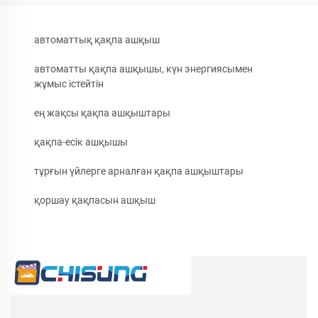
автоматтық қақпа ашқыш
автоматты қақпа ашқышы, күн энергиясымен
жұмыс істейтін
ең жақсы қақпа ашқыштары
қақпа-есік ашқышы
тұрғын үйлерге арналған қақпа ашқыштары
қоршау қақпасын ашқыш