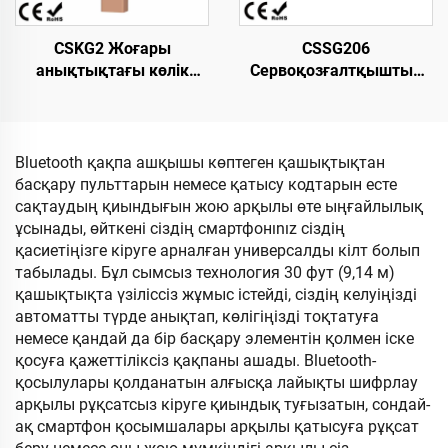
CSKG2 Жоғары
CSSG206
анықтықтағы көлік
Сервоқозғалтқыштың
номерін тану үшін
жылдамдығын
біріктірілген машина.
реттейтін қақпа, кіру-
«Seagull» моделі. 10,1
шығу үшін айналмалы
дюймдық LCD экраны
турникет,
Bluetooth қақпа ашқышы көптеген қашықтықтан
L1500×W150×H980 мм,
басқару пульттарын немесе қатысу кодтарын есте
304 маркалы шойын
сақтаудың қиындығын жою арқылы өте ыңғайлылық
және акрил, қосымша
ұсынады, өйткені сіздің смартфонınız сіздің
қауіпсіздік үшін
қасиетіңізге кіруге арналған универсалды кілт болып
тапсырыс бойынша
табылады. Бұл сымсыз технология 30 фут (9,14 м)
жоғарғы бөлігі
қашықтықта үзіліссіз жұмыс істейді, сіздің келуіңізді
автоматты түрде анықтап, көлігіңізді тоқтатуға
немесе қандай да бір басқару элементін қолмен іске
қосуға қажеттіліксіз қақпаны ашады. Bluetooth-
қосылулары қолданатын алғысқа лайықты шифрлау
арқылы рұқсатсыз кіруге қиындық туғызатын, сондай-
ақ смартфон қосымшалары арқылы қатысуға рұқсат