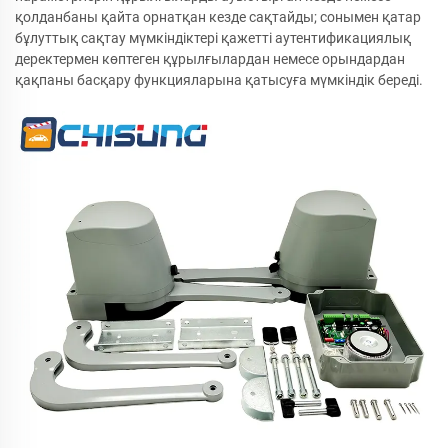
қолданбаны қайта орнатқан кезде сақтайды; сонымен қатар
бұлуттық сақтау мүмкіндіктері қажетті аутентификациялық
деректермен көптеген құрылғылардан немесе орындардан
қақпаны басқару функцияларына қатысуға мүмкіндік береді.