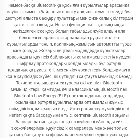
немесе басқа Bluetooth-қа қосылған құрылғылар арасында
қауіпсіз сымсыз байланыс орнату арқылы жұмыс істейді; бұл
дәстүрлі алыста басқару пульттары мен физикалық кілттердің
қажеттілігін жояды. Негізгі функциясы — қашықтыққа
негізделген іске қосу болып табылады: жүйе алдын ала
белгіленген аралықта орналасқан рұқсат етілген
құрылғыларды танып, қақпаның жұмысын автоматты түрде
іске қосады. Жоғары деңгейлі моделдерде құрылғылар
арасындағы қауіпсіз байланысты қамтамасыз ететін күрделі
шифрлау протоколдары қолданылады, бұл әртүрлі
қолданысқа рұқсат етілмеген кіру әрекеттерін болдырмауға
және қауіпсіздік жүйесінің бүтіндігін сақтауға мүмкіндік береді.
Технологиялық архитектурасы екі жиілікті Bluetooth
мүмкіндіктерін қамтиды, яғни классикалық Bluetooth пен
Bluetooth Low Energy (BLE) протоколдарын қолдайды,
осылайша әртүрлі құрылғыларда оптималды жұмыс
өнімділігін қамтамасыз етеді. Интеграциялау мүмкіндіктері
негізгі қақпа басқаруынан тыс, көптеген Bluetooth арқылы
басқарылатын қақпа ашқыш жүйелері «Ақылды үй»
экожүйелерімен, қауіпсіздік камераларымен және толық
қатысу басқару платформаларымен үйлесімділік ұсынады.