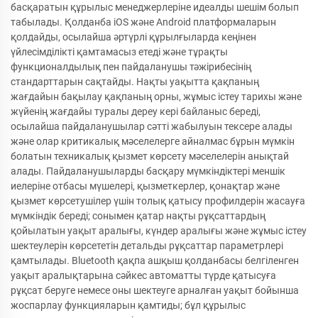
басқаратын құрылыс менеджерлеріне идеалды шешім болып
табылады. Қолданба iOS және Android платформаларын
қолдайды, осылайша әртүрлі құрылғыларда кеңінен
үйлесімділікті қамтамасыз етеді және тұрақты
функционалдылық пен пайдаланушы тәжірибесінің
стандарттарын сақтайды. Нақты уақытта қақпаның
жағдайын бақылау қақпаның орны, жұмыс істеу тарихы және
жүйенің жағдайы туралы дереу кері байланыс береді,
осылайша пайдаланушылар сәтті жабылуын тексере алады
және олар критикалық мәселелерге айналмас бұрын мүмкін
болатын техникалық қызмет көрсету мәселелерін анықтай
алады. Пайдаланушыларды басқару мүмкіндіктері меншік
иелеріне отбасы мүшелері, қызметкерлер, қонақтар және
қызмет көрсетушілер үшін толық қатысу профилдерін жасауға
мүмкіндік береді; сонымен қатар нақты рұқсаттардың
қойылатын уақыт аралығы, күндер аралығы және жұмыс істеу
шектеулерін көрсететін детальды рұқсаттар параметрлері
қамтылады. Bluetooth қақпа ашқыш қолданбасы белгіленген
уақыт аралықтарына сәйкес автоматты түрде қатысуға
рұқсат беруге немесе оны шектеуге арналған уақыт бойынша
жоспарлау функцияларын қамтиды; бұл құрылыс