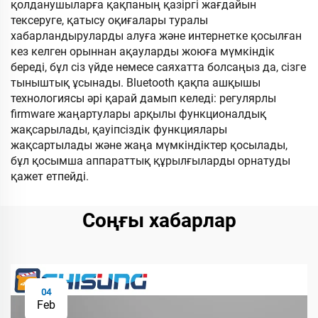
қолданушыларға қақпаның қазіргі жағдайын
тексеруге, қатысу оқиғалары туралы
хабарландыруларды алуға және интернетке қосылған
кез келген орыннан ақауларды жоюға мүмкіндік
береді, бұл сіз үйде немесе саяхатта болсаңыз да, сізге
тыныштық ұсынады. Bluetooth қақпа ашқышы
технологиясы әрі қарай дамып келеді: регулярлы
firmware жаңартулары арқылы функционалдық
жақсарылады, қауіпсіздік функциялары
жақсартылады және жаңа мүмкіндіктер қосылады,
бұл қосымша аппараттық құрылғыларды орнатуды
қажет етпейді.
Соңғы хабарлар
04
Feb