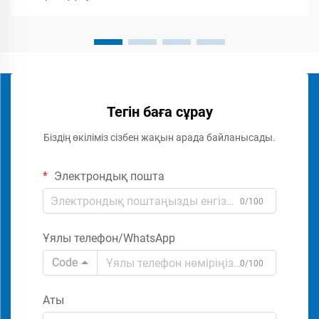
заманғы жаяу жүріп өтуге арналған қатынас бақылау
жүйелері, атап айтқанда...
Тегін баға сұрау
Біздің өкіліміз сізбен жақын арада байланысады.
Электрондық пошта
0/100
Ұялы телефон/WhatsApp
Code
0/100
Аты