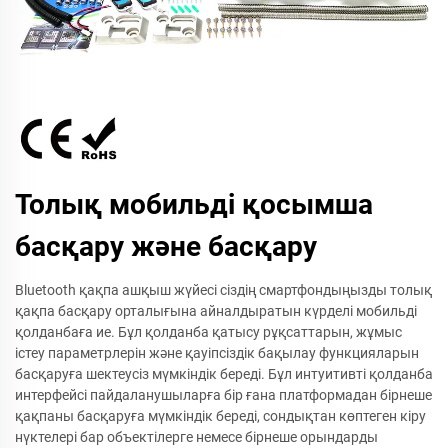
Толық мобильді қосымша
басқару және басқару
Bluetooth қақпа ашқыш жүйесі сіздің смартфондыңызды толық
қақпа басқару орталығына айналдыратын күрделі мобильді
қолданбаға ие. Бұл қолданба қатысу рұқсаттарын, жұмыс
істеу параметрлерін және қауіпсіздік бақылау функцияларын
басқаруға шектеусіз мүмкіндік береді. Бұл интуитивті қолданба
интерфейсі пайдаланушыларға бір ғана платформадан бірнеше
қақпаны басқаруға мүмкіндік береді, сондықтан көптеген кіру
нүктелері бар объектілерге немесе бірнеше орындарды