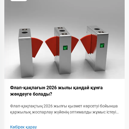
Флап-қақпағын 2026 жылы қандай құнға
жөндеуге болады?
Флап-қақпақтың 2026 жылғы қызмет көрсетуі бойынша
қаржылық жоспарлау жүйенің оптималды жұмыс істеуі
үшін қажетті жалпы инвестицияны әсер ететін әртүрлі
шығын факторларын толық түсінуді талап етеді. Қазіргі
Көбірек қарау