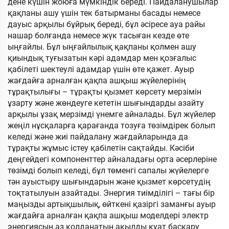
дене күшін жоюға мүмкіндік береді. Пайдаланушылар
қақпаны ашу үшін тек батырманы басады немесе
дауыс арқылы бұйрық береді, бұл әсіресе ауа райы
нашар болғанда немесе жүк тасыған кезде өте
ыңғайлы. Бұл ыңғайлылық қақпаны қолмен ашу
қиындық туғызатын кәрі адамдар мен қозғалыс
қабілеті шектеулі адамдар үшін өте қажет. Ауыр
жағдайға арналған қақпа ашқыш жүйелерінің
тұрақтылығы – тұрақты қызмет көрсету мерзімін
ұзарту және жөндеуге кететін шығындарды азайту
арқылы ұзақ мерзімді үнемге айналады. Бұл жүйелер
жеңіл нұсқаларға қарағанда тозуға төзімдірек болып
келеді және жиі пайдалану жағдайларында да
тұрақты жұмыс істеу қабілетін сақтайды. Кәсіби
деңгейдегі компоненттер айналадағы орта әсерлеріне
төзімді болып келеді, бұл төменгі сапалы жүйелерге
тән ауыстыру шығындарын және қызмет көрсетудің
тоқтатылуын азайтады. Энергия тиімділігі – тағы бір
маңызды артықшылық, өйткені қазіргі заманғы ауыр
жағдайға арналған қақпа ашқыш моделдері электр
энергиясын аз қолданатын ақылды қуат басқару