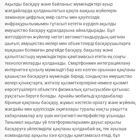
Ақылды басқару және байланыс мүмкіндіктері ауыр
жағдайларда қолданылатын қақпа ашқыш жүйелерін
заманауи цифрлық өмір салты мен қауіпсіздік
инфрақұрылымымен тұтасып кететін күрделі ақылды
имущество басқару құралдарына айналдырады. Бұл
жетілдірілген жүйелер негізгі автоматтандырудың шегінен
шығып, имущество иелері мен объектілерді басқарушыларға
ешқашан болмаған деңгейде басқару, бақылау және
қалыптастыру мүмкіндіктерін қамтамасыз ететін ең соңғы
технологияларды қолданады. Смартфонмен интеграциялану
интернетке қосылу мүмкіндігі бар кез келген орыннан қақпаны
қашықтан басқаруға мүмкіндік береді, сондықтан имущество
иелері қонақтарға, жеткізу қызметкерлеріне немесе қызмет
көрсетушілерге объектіге физикалық қатысуызбен қатынас
рұқсатын беруге болады. Арнайы мобильді қолданбалар
бірнеше қақпаны басқару, жұмыс кестесін орнату және жүйенің
жағдайы мен қауіпсіздік оқиғалары туралы нақты уақытта
хабарламалар алу үшін интуитивті интерфейстер ұсынады.
Танымал ақылды үй платформаларымен дауыс арқылы
басқаруға үйлесімділік қақпаны қолданбай-ақ, тек ауызша
командалар арқылы іске қосуды қамтамасыз етеді, бұл