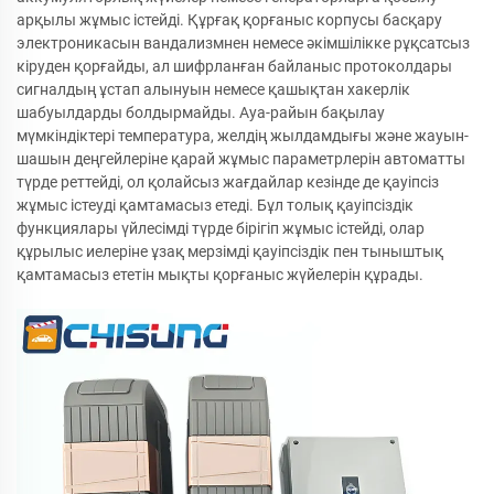
арқылы жұмыс істейді. Құрғақ қорғаныс корпусы басқару
электроникасын вандализмнен немесе әкімшілікке рұқсатсыз
кіруден қорғайды, ал шифрланған байланыс протоколдары
сигналдың ұстап алынуын немесе қашықтан хакерлік
шабуылдарды болдырмайды. Ауа-райын бақылау
мүмкіндіктері температура, желдің жылдамдығы және жауын-
шашын деңгейлеріне қарай жұмыс параметрлерін автоматты
түрде реттейді, ол қолайсыз жағдайлар кезінде де қауіпсіз
жұмыс істеуді қамтамасыз етеді. Бұл толық қауіпсіздік
функциялары үйлесімді түрде бірігіп жұмыс істейді, олар
құрылыс иелеріне ұзақ мерзімді қауіпсіздік пен тыныштық
қамтамасыз ететін мықты қорғаныс жүйелерін құрады.