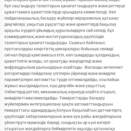
бұл сақтандыру талаптарын қанағаттандыруға және реттеуші
құжаттамаға қажеттіліктерді орындауға көмектеседі. Көп
пайдаланушылық басқару жүйелері иерархиялық қатынас
деңгейлері, уақытша рұқсаттар және әрекеттерді бақылау
арқылы күрделі ұйымдық құрылымдарға сай келеді, бұл
коммерциялық және институционалдық қауіпсіздік
талаптарын қанағаттандырады. Сымсыз байланыс
протоколдары кеңістіктің шекаралары бойынша сенімді
сигнал беруді қамтамасыз етіп, көп сымдарды қолданудың
қажеттілігін жояды, ол орнатуды жеңілдетеді және
инфрақұрылым шығындарын азайтады. Жасанды интеллект
алгоритмдері пайдалану үлгілерін үйренеді және өнімділік
параметрлерін автоматты түрде оптималдайды, осылайша
жұмыс жылдамдығын, күш деңгейін және уақыттық
тізбектерді реттеп, механикалық кернеуді азайта отырып,
өнімділікті максималдайды. Ғимараттарды басқару
жүйелерімен интеграциялану қақпа автоматтандыруын
ғимараттағы адамдардың болуын бақылайтын датчиктерге,
қауіпсіздік хабарламаларына және ауа райы жағдайларына
үйлестіруге мүмкіндік береді, сондықтан әр күні өзгеріп
отыратын жағдайларға бейімделетін ақылды қатынасқа