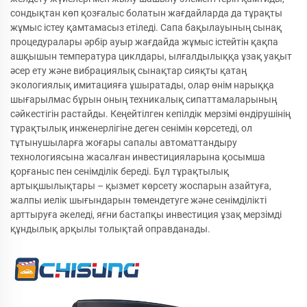
сондықтан көп қозғалыс болатын жағдайларда да тұрақты
жұмыс істеу қамтамасыз етіледі. Сапа бақылауының сынақ
процедуралары әрбір ауыр жағдайда жұмыс істейтін қақпа
ашқышын температура циклдары, ылғалдылыққа ұзақ уақыт
әсер ету және вибрациялық сынақтар сияқты қатаң
экологиялық имитацияға ұшыратады, олар өнім нарыққа
шығарылмас бұрын оның техникалық сипаттамаларының
сәйкестігін растайды. Кеңейтілген кепілдік мерзімі өндірушінің
тұрақтылық инженерлігіне деген сенімін көрсетеді, ол
тұтынушыларға жоғары сапалы автоматтандыру
технологиясына жасалған инвестицияларына қосымша
қорғаныс пен сенімділік береді. Бұл тұрақтылық
артықшылықтары – қызмет көрсету жоспарын азайтуға,
жалпы иелік шығындарын төмендетуге және сенімділікті
арттыруға әкеледі, яғни бастапқы инвестиция ұзақ мерзімді
құндылық арқылы толықтай оправданады.