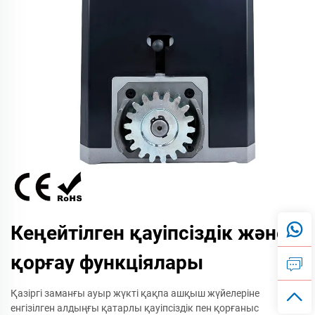
Кеңейтілген қауіпсіздік және
қорғау функціялары
Қазіргі заманғы ауыр жүкті қақпа ашқыш жүйелеріне
енгізілген алдыңғы қатарлы қауіпсіздік пен қорғаныс