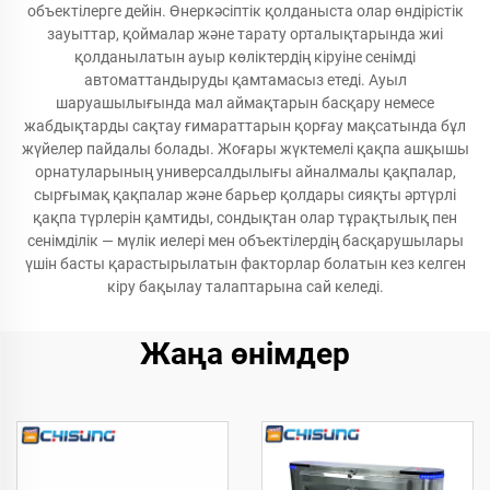
объектілерге дейін. Өнеркәсіптік қолданыста олар өндірістік
зауыттар, қоймалар және тарату орталықтарында жиі
қолданылатын ауыр көліктердің кіруіне сенімді
автоматтандыруды қамтамасыз етеді. Ауыл
шаруашылығында мал аймақтарын басқару немесе
жабдықтарды сақтау ғимараттарын қорғау мақсатында бұл
жүйелер пайдалы болады. Жоғары жүктемелі қақпа ашқышы
орнатуларының универсалдылығы айналмалы қақпалар,
сырғымақ қақпалар және барьер қолдары сияқты әртүрлі
қақпа түрлерін қамтиды, сондықтан олар тұрақтылық пен
сенімділік — мүлік иелері мен объектілердің басқарушылары
үшін басты қарастырылатын факторлар болатын кез келген
кіру бақылау талаптарына сай келеді.
Жаңа өнімдер