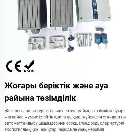
Жоғары беріктік және ауа
райына төзімділік
Жоғары сапалы тұрақтылық пен ауа-райына төзімділік ауыр
жағдайда жұмыс істейтін қақпа ашқыш жүйелерін стандартты
автоматтандыру шешімдерінен ерекшелендіреді, олар әртүрлі
экологиялық қиындықтар кезінде де ұзақ мерзімді