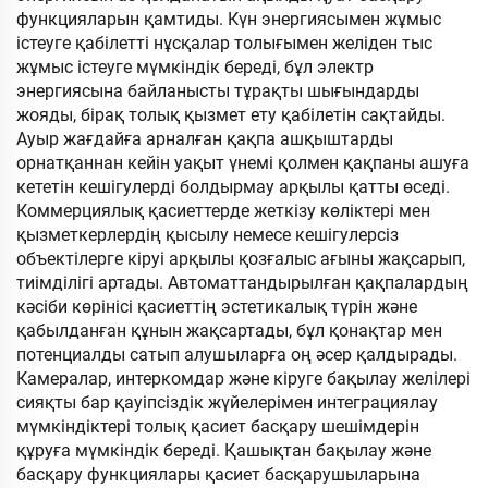
функцияларын қамтиды. Күн энергиясымен жұмыс
істеуге қабілетті нұсқалар толығымен желіден тыс
жұмыс істеуге мүмкіндік береді, бұл электр
энергиясына байланысты тұрақты шығындарды
жояды, бірақ толық қызмет ету қабілетін сақтайды.
Ауыр жағдайға арналған қақпа ашқыштарды
орнатқаннан кейін уақыт үнемі қолмен қақпаны ашуға
кететін кешігулерді болдырмау арқылы қатты өседі.
Коммерциялық қасиеттерде жеткізу көліктері мен
қызметкерлердің қысылу немесе кешігулерсіз
объектілерге кіруі арқылы қозғалыс ағыны жақсарып,
тиімділігі артады. Автоматтандырылған қақпалардың
кәсіби көрінісі қасиеттің эстетикалық түрін және
қабылданған құнын жақсартады, бұл қонақтар мен
потенциалды сатып алушыларға оң әсер қалдырады.
Камералар, интеркомдар және кіруге бақылау желілері
сияқты бар қауіпсіздік жүйелерімен интеграциялау
мүмкіндіктері толық қасиет басқару шешімдерін
құруға мүмкіндік береді. Қашықтан бақылау және
басқару функциялары қасиет басқарушыларына