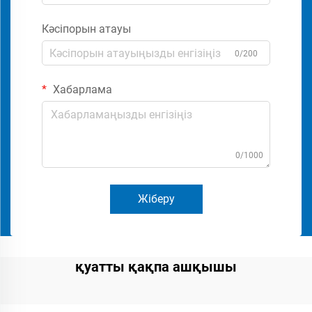
Кәсіпорын атауы
0/200
Хабарлама
0/1000
Жіберу
қуатты қақпа ашқышы