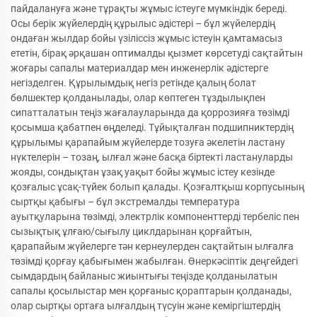
пайдалануға және тұрақты жұмыс істеуге мүмкіндік береді.
Осы берік жүйелердің құрылыс әдістері – бұл жүйелердің
ондаған жылдар бойы үзіліссіз жұмыс істеуін қамтамасыз
ететін, бірақ әрқашан оптималды қызмет көрсетуді сақтайтын
жоғары сапалы материалдар мен инженерлік әдістерге
негізделген. Құрылымдық негіз ретінде қалың болат
бөлшектер қолданылады, олар көптеген тұздылықпен
сипатталатын теңіз жағалауларында да қоррозияға төзімді
қосымша қабатпен өңделеді. Тұйықталған подшипниктердің
құрылымы қарапайым жүйелерде тозуға әкелетін ластану
нүктелерін – тозаң, ылғал және басқа біртекті ластануларды
жояды, сондықтан ұзақ уақыт бойы жұмыс істеу кезінде
қозғалыс ұсақ-түйек болып қалады. Қозғалтқыш корпусының
сыртқы қабығы – бұл экстремалды температура
ауытқуларына төзімді, электрлік компоненттерді тербеліс пен
сызықтық ұлғаю/сығылу циклдарынан қорғайтын,
қарапайым жүйелерге тән кернеулерден сақтайтын ылғалға
төзімді қорғау қабығымен жабылған. Өнеркәсіптік деңгейдегі
сымдардың байланыс жиынтығы теңізде қолданылатын
сапалы қосылыстар мен қорғаныс қораптарын қолданады,
олар сыртқы ортаға ылғалдың түсуін және кеміргіштердің