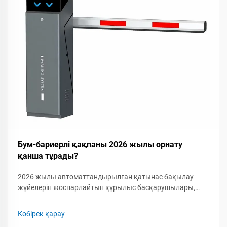
Бум-бариерлі қақпаны 2026 жылы орнату
қанша тұрады?
2026 жылы автоматтандырылған қатынас бақылау
жүйелерін жоспарлайтын құрылыс басқарушылары,
қауіпсіздік мамандары мен кәсіпкерлер үшін бум-
бариерлік қақпақты орнатудың толық шығын
Көбірек қарау
құрылымын түсіну маңызды. Бум-бариерлік қақпаққа...