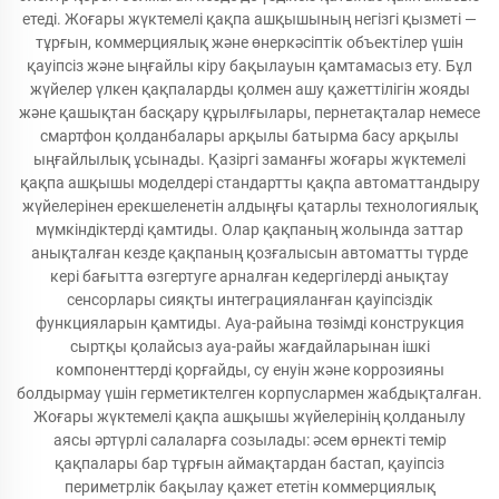
етеді. Жоғары жүктемелі қақпа ашқышының негізгі қызметі —
тұрғын, коммерциялық және өнеркәсіптік объектілер үшін
қауіпсіз және ыңғайлы кіру бақылауын қамтамасыз ету. Бұл
жүйелер үлкен қақпаларды қолмен ашу қажеттілігін жояды
және қашықтан басқару құрылғылары, пернетақталар немесе
смартфон қолданбалары арқылы батырма басу арқылы
ыңғайлылық ұсынады. Қазіргі заманғы жоғары жүктемелі
қақпа ашқышы моделдері стандартты қақпа автоматтандыру
жүйелерінен ерекшеленетін алдыңғы қатарлы технологиялық
мүмкіндіктерді қамтиды. Олар қақпаның жолында заттар
анықталған кезде қақпаның қозғалысын автоматты түрде
кері бағытта өзгертуге арналған кедергілерді анықтау
сенсорлары сияқты интеграцияланған қауіпсіздік
функцияларын қамтиды. Ауа-райына төзімді конструкция
сыртқы қолайсыз ауа-райы жағдайларынан ішкі
компоненттерді қорғайды, су енуін және коррозияны
болдырмау үшін герметиктелген корпуслармен жабдықталған.
Жоғары жүктемелі қақпа ашқышы жүйелерінің қолданылу
аясы әртүрлі салаларға созылады: әсем өрнекті темір
қақпалары бар тұрғын аймақтардан бастап, қауіпсіз
периметрлік бақылау қажет ететін коммерциялық