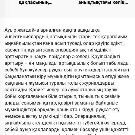
қақпасының
анықтықтағы көлік
тосқауылы. Дөңгелек
номерін тану үшін
тіреуіш. Суытылған
біріктірілген машина.
болат. Реттелетін
«Seagull» моделі. 10,1
жылдамдығы мен
дюймдық LCD экраны
Ауыр жағдайға арналған қақпа ашқышқа
жоғары тұрақтылығы
инвестициялардың артықшылықтары тек қарапайым
бар. Шектеулі паркинг
ыңғайлылықтан ғана асып түседі, олар қауіпсіздікті,
аумағында орнатуға
қасиеттің құнын және операциялық тиімділікті
арналған
арттыратын нақты пайдалар әкеледі. Қауіпсіздікті
арттыру – ең маңызды артықшылық болып табылады,
себебі бұл жүйелер рұқсатсыз кіруге кедергі жасайтын
бақыланатын кіру мүмкіндігін қамтамасыз етеді және
қақпаның жұмысы туралы толық журналдарды
сақтайды. Қасиет иелері өз аумақтарының тәулік
бойы қорғалғанын біле отырып, тыныштық сезімін
алады; сонымен қатар, қазіргі заманғы байланыс
мүмкіндіктері арқылы қашықтан кіруді рұқсат ету
немесе шектеу мүмкіндігі бар. Операциялық
ыңғайлылық күнделікті қызметті түбегейлі өзгертеді,
себебі ауыр қақпаларды қолмен басқару үшін қажетті