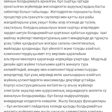
зиянын болдырмауға арналған, бұл сыртқы ортада
орнатылған жүйелерде жиі кездесетін ақаулықтардың басты
себептері болып табылады. Жетілдірілген порошокты бояу
процестері ультракүлгін сәулелері мен қатты ауа-райы
жағдайларына ұзақ уақыт бойы әсер еткенде де түсінің
сақталуын, бояудың шашылуын және сыртқы әсерлерден
зардап шегуін болдырмайтын қорғаныс қабатын құрады. Ішкі
майлау жүйелері температураның шекті мәндерінде де тұрақты
ұсақ-түйек қалдыратын жоғары сапалы синтетикалық
майларды қолданады, бұл үйкелісті және тозуды азайтып,
компоненттердің қызмет ету мерзімін қарапайым
альтернативаларға қарағанда әлдеқайда ұзартады. Модульді
дизайн әдісі жүйені толығымен қайта жинауға тура
келмейтіндей, жөндеу мен компоненттерді алмастыруды
жеңілдетеді, бұл ұзақ мерзімді иелік шығындарын азайтып,
жүйенің қолжетімділігін максималды деңгейде ұстайды.
Корпус конструкциясына енгізілген су ағызу жүйелері
электрлік ақаулар мен қоррозиялық зақымдануға әкелетін су
жиналуын болдырмайды, бұл басқа өндірушілердің
өнімдерінде кездесетін кемшілік. Жылу басқару функциялары
– бұл интенсивті пайдалану кезінде қызуды болдырмайтын
желдету жүйелері мен жылу шашылу элементтерін қамтиды,