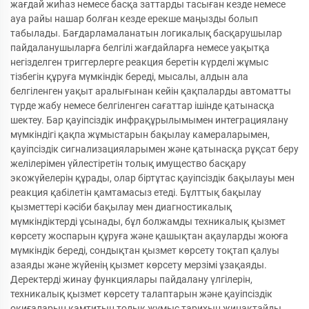
жағдай жиһаз немесе басқа заттарды тасыған кезде немесе
ауа райы нашар болған кезде ерекше маңызды болып
табылады. Бағдарламаланатын логикалық басқарушылар
пайдаланушыларға белгілі жағдайларға немесе уақытқа
негізделген триггерлерге реакция беретін күрделі жұмыс
тізбегін құруға мүмкіндік береді, мысалы, алдын ала
белгіленген уақыт аралығынан кейін қақпаларды автоматты
түрде жабу немесе белгіленген сағаттар ішінде қатынасқа
шектеу. Бар қауіпсіздік инфрақұрылымымен интеграциялану
мүмкіндігі қақпа жұмыстарын бақылау камераларымен,
қауіпсіздік сигнализацияларымен және қатынасқа рұқсат беру
желілерімен үйлестіретін толық имущество басқару
экожүйелерін құрады, олар біртұтас қауіпсіздік бақылауы мен
реакция қабілетін қамтамасыз етеді. Бұлттық бақылау
қызметтері кәсіби бақылау мен диагностикалық
мүмкіндіктерді ұсынады, бұл болжамды техникалық қызмет
көрсету жоспарын құруға және қашықтан ақауларды жоюға
мүмкіндік береді, сондықтан қызмет көрсету тоқтап қалуы
азаяды және жүйенің қызмет көрсету мерзімі ұзақаяды.
Деректерді жинау функциялары пайдалану үлгілерін,
техникалық қызмет көрсету талаптарын және қауіпсіздік
оқиғаларын қамтитын толық жұмыс тарихын жинақтайды,