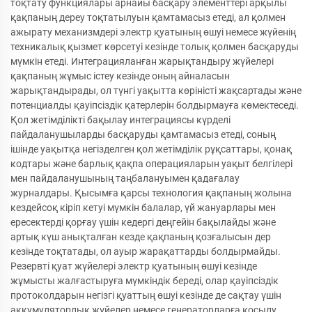
тоқтату функциялары арнайы басқару элементтері арқылы
қақпаның дереу тоқтатылуын қамтамасыз етеді, ал қолмен
ажырату механизмдері электр қуатының өшуі немесе жүйенің
техникалық қызмет көрсетуі кезінде толық қолмен басқаруды
мүмкін етеді. Интеграцияланған жарықтандыру жүйелері
қақпаның жұмыс істеу кезінде оның айналасын
жарықтандырады, ол түнгі уақытта көріністі жақсартады және
потенциалды қауіпсіздік қатерлерін болдырмауға көмектеседі.
Қол жетімділікті бақылау интеграциясы күрделі
пайдаланушыларды басқаруды қамтамасыз етеді, соның
ішінде уақытқа негізделген қол жетімділік рұқсаттары, қонақ
кодтары және барлық қақпа операцияларын уақыт белгілері
мен пайдаланушының таңбалануымен қадағалау
журналдары. Қысымға қарсы технология қақпаның жолына
кездейсоқ кіріп кетуі мүмкін балалар, үй жануарлары мен
ересектерді қорғау үшін кедергі деңгейін бақылайды және
артық күш анықталған кезде қақпаның қозғалысын дер
кезінде тоқтатады, ол ауыр жарақаттарды болдырмайды.
Резервті қуат жүйелері электр қуатының өшуі кезінде
жұмысты жалғастыруға мүмкіндік береді, олар қауіпсіздік
протоколдарын негізгі қуаттың өшуі кезінде де сақтау үшін
аккумуляторлық жүйелер немесе генераторларға қосылу