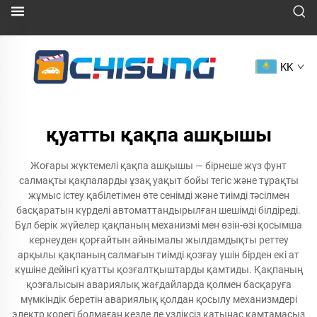
KK
қуатты қақпа ашқышы
Жоғары жүктемелі қақпа ашқышы — бірнеше жүз фунт
салмақты қақпаларды ұзақ уақыт бойы тегіс және тұрақты
жұмыс істеу қабілетімен өте сенімді және тиімді тәсілмен
басқаратын күрделі автоматтандырылған шешімді білдіреді.
Бұл берік жүйелер қақпаның механизмі мен өзін-өзі қосымша
кернеуден қорғайтын айнымалы жылдамдықты реттеу
арқылы қақпаның салмағын тиімді қозғау үшін бірден екі ат
күшіне дейінгі қуатты қозғалтқыштарды қамтиды. Қақпаның
қозғалысын авариялық жағдайларда қолмен басқаруға
мүмкіндік беретін авариялық қолдан қосылу механизмдері
электр қорегі болмаған кезде де үздіксіз қатынас қамтамасыз