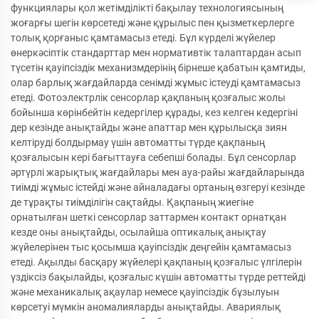
функциялары қол жетімділікті бақылау технологиясының
жоғарғы шегін көрсетеді және құрылыс пен қызметкерлерге
толық қорғаныс қамтамасыз етеді. Бұл күрделі жүйелер
өнеркәсіптік стандарттар мен нормативтік талаптардан асып
түсетін қауіпсіздік механизмдерінің бірнеше қабатын қамтиды,
олар барлық жағдайларда сенімді жұмыс істеуді қамтамасыз
етеді. Фотоэлектрлік сенсорлар қақпаның қозғалыс жолы
бойынша көрінбейтін кедергілер құрады, кез келген кедергіні
дер кезінде анықтайды және апаттар мен құрылысқа зиян
келтіруді болдырмау үшін автоматты түрде қақпаның
қозғалысын кері бағыттауға себепші болады. Бұл сенсорлар
әртүрлі жарықтық жағдайлары мен ауа-райы жағдайларында
тиімді жұмыс істейді және айналадағы ортаның өзгеруі кезінде
де тұрақты тиімділігін сақтайды. Қақпаның жиегіне
орнатылған шеткі сенсорлар заттармен контакт орнатқан
кезде оны анықтайды, осылайша оптикалық анықтау
жүйелерінен тыс қосымша қауіпсіздік деңгейін қамтамасыз
етеді. Ақылды басқару жүйелері қақпаның қозғалыс үлгілерін
үздіксіз бақылайды, қозғалыс күшін автоматты түрде реттейді
және механикалық ақаулар немесе қауіпсіздік бұзылуын
көрсетуі мүмкін аномалияларды анықтайды. Авариялық