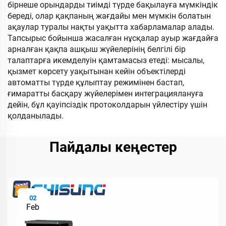
бірнеше орындарды тиімді түрде бақылауға мүмкіндік
береді, олар қақпаның жағдайы мен мүмкін болатын
ақаулар туралы нақты уақытта хабарламалар алады.
Тапсырыс бойынша жасалған нұсқалар ауыр жағдайға
арналған қақпа ашқыш жүйелерінің белгілі бір
талаптарға икемделуін қамтамасыз етеді: мысалы,
қызмет көрсету уақытынан кейін объектілерді
автоматты түрде құлыптау режимінен бастап,
ғимаратты басқару жүйелерімен интеграциялануға
дейін, бұл қауіпсіздік протоколдарын үйлестіру үшін
қолданылады.
Пайдалы кеңестер
02
Feb