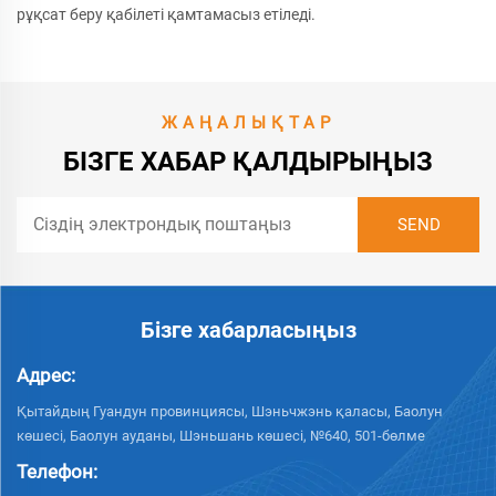
рұқсат беру қабілеті қамтамасыз етіледі.
ЖАҢАЛЫҚТАР
БІЗГЕ ХАБАР ҚАЛДЫРЫҢЫЗ
Бізге хабарласыңыз
Адрес:
Қытайдың Гуандун провинциясы, Шэньчжэнь қаласы, Баолун
көшесі, Баолун ауданы, Шэньшань көшесі, №640, 501-бөлме
Телефон: