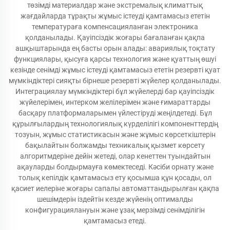
төзімді материалдар және экстремалық климаттық
жағдайларда тұрақты жұмыс істеуді қамтамасыз ететін
температураға компенсацияланған электроника
қолданылады. Қауіпсіздік жоғары бағаланған қақпа
ашқыштарында ең басты орын алады: авариялық тоқтату
функциялары, қысуға қарсы технология және қуаттың өшуі
кезінде сенімді жұмыс істеуді қамтамасыз ететін резервті қуат
мүмкіндіктері сияқты бірнеше резервті жүйелер қолданылады.
Интеграциялау мүмкіндіктері бұл жүйелерді бар қауіпсіздік
жүйелерімен, интерком желілерімен және ғимараттарды
басқару платформаларымен үйлестіруді жеңілдетеді. Бұл
құрылғылардың технологиялық күрделілігі компоненттердің
тозуын, жұмыс статистикасын және жұмыс көрсеткіштерін
бақылайтын болжамды техникалық қызмет көрсету
алгоритмдеріне дейін жетеді, олар кенеттен туындайтын
ақауларды болдырмауға көмектеседі. Кәсіби орнату және
толық кепілдік қамтамасыз ету қосымша құн қосады, ол
қасиет иелеріне жоғары сапалы автоматтандырылған қақпа
шешімдерін іздейтін кезде жүйенің оптималды
конфигурациялануын және ұзақ мерзімді сенімділігін
қамтамасыз етеді.