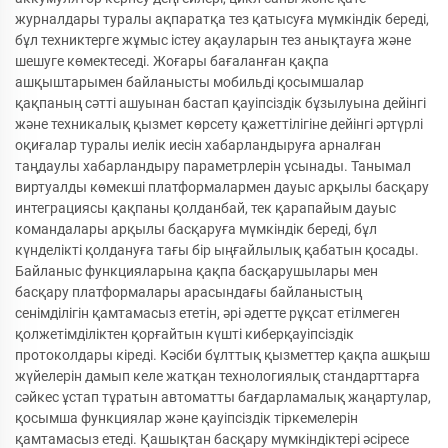
журналдары туралы ақпаратқа тез қатысуға мүмкіндік береді,
бұл техниктерге жұмыс істеу ақауларын тез анықтауға және
шешуге көмектеседі. Жоғары бағаланған қақпа
ашқыштарымен байланысты мобильді қосымшалар
қақпаның сәтті ашуынан бастап қауіпсіздік бұзылуына дейінгі
және техникалық қызмет көрсету қажеттілігіне дейінгі әртүрлі
оқиғалар туралы иелік иесін хабарландыруға арналған
таңдаулы хабарландыру параметрлерін ұсынады. Танымал
виртуалды көмекші платформалармен дауыс арқылы басқару
интеграциясы қақпаны қолданбай, тек қарапайым дауыс
командалары арқылы басқаруға мүмкіндік береді, бұл
күнделікті қолдануға тағы бір ыңғайлылық қабатын қосады.
Байланыс функцияларына қақпа басқарушылары мен
басқару платформалары арасындағы байланыстың
сенімділігін қамтамасыз ететін, әрі әдетте рұқсат етілмеген
қолжетімділіктен қорғайтын күшті киберқауіпсіздік
протоколдары кіреді. Кәсіби бұлттық қызметтер қақпа ашқыш
жүйелерін дамып келе жатқан технологиялық стандарттарға
сәйкес ұстап тұратын автоматты бағдарламалық жаңартулар,
қосымша функциялар және қауіпсіздік тіркемелерін
қамтамасыз етеді. Қашықтан басқару мүмкіндіктері әсіресе