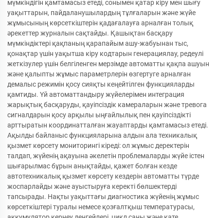
мүмкіндігін қамтамасыз етеді, сонымен қатар кіру мен шығу
уақыттарын, пайдаланушылардың тұлғаларын және жүйе
жұмысының көрсеткіштерін қадағалауға арналған толық
әрекеттер журналын сақтайды. Қашықтан басқару
мүмкіндіктері қақпаның қарапайым ашу-жабуынан тыс,
қонақтар үшін уақытша кіру кодтарын генерациялау, редеулі
жеткізулер үшін белгіленген мерзімде автоматты қақпа ашуын
және қалыпты жұмыс параметрлерін өзгертуге арналған
демалыс режимін қосу сияқты кеңейтілген функцияларды
қамтиды. Үй автоматтандыру жүйелерімен интеграция
жарықтық басқаруды, қауіпсіздік камераларын және тревога
сигналдарын қосу арқылы ыңғайлылық пен қауіпсіздікті
арттыратын координатталған жауаптарды қамтамасыз етеді.
Ақылды байланыс функцияларына алдын ала техникалық
қызмет көрсету мониторингі кіреді: ол жұмыс деректерін
талдап, жүйенің ақауына әкелетін проблемаларды жүйе істен
шығарылмас бұрын анықтайды, қажет болған кезде
автотехникалық қызмет көрсету кездерін автоматты түрде
жоспарлайды және ауыстыруға керекті бөлшектерді
тапсырады. Нақты уақыттағы диагностика жүйенің жұмыс
көрсеткіштері туралы немесе қозғалтқыш температурасы,
аккумулятор кернеу деңгейлері, цикл саны және қате