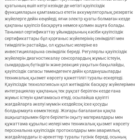
қуатының өшіп кетуі кезінде де негізгі қауіпсіздік
функцияларын қамтамасыз ететін аккумуляторлық резервтік
жүйелерге дейін кеңейеді, яғни электр қуаты болмаған кезде
қақпаны қауіпсіз басқаруға немесе қолмен ашуға болады.
Танымал сертификаттау ұйымдарының кәсіби қауіпсіздік
сертификаттары бұл қорғаныс жүйелерінің сенімділігі мен
тиімділігін растайды, ол құрылыс иелеріне өз
инвестицияларына сенімділік береді. Регулярлы қауіпсіздік
жүйелерін диагностикалау сенсорлардың жұмыс істеуін,
сымдардың бүтіндігін және реакция уақытын бақылайды,
қауіпсіздік сапасы төмендегенге дейін қолданушыларды
техникалық қызмет көрсету қажеттілігі туралы ескертеді.
Қауіпсіздік технологиясын қол жетімділік басқару жүйелерімен
интеграциялау қақпаның тек рұқсат берілген кезде ғана
жұмыс істеуін қамтамасыз етеді, осылайша қауіпті
жағдайларға әкелуі мүмкін кездейсоқ іске қосуды
болдырмауға көмектеседі. Жоғары бағаланған қақпа
ашқыштарымен бірге берілетін оқыту материалдары мен
құжаттама құрылыс иелері мен техникалық қызмет көрсету
персоналына қауіпсіздік протоколдары мен авариялық
жағдайлардағы іс-әрекеттер туралы түсінік береді, осының