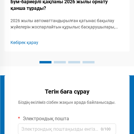
Бум-бариерлі қақпаны 2026 жылы орнату
қанша тұрады?
2026 жылы автоматтандырылған қатынас бақылау
жүйелерін жоспарлайтын құрылыс басқарушылары,
қауіпсіздік мамандары мен кәсіпкерлер үшін бум-
бариерлік қақпақты орнатудың толық шығын
Көбірек қарау
құрылымын түсіну маңызды. Бум-бариерлік қақпаққа...
Тегін баға сұрау
Біздің өкіліміз сізбен жақын арада байланысады.
Электрондық пошта
0/100