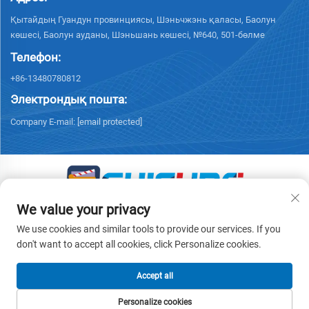
Қытайдың Гуандун провинциясы, Шэньчжэнь қаласы, Баолун
көшесі, Баолун ауданы, Шэньшань көшесі, №640, 501-бөлме
Телефон:
+86-13480780812
Электрондық пошта:
Company E-mail:
[email protected]
We value your privacy
© 2026 «Чисун Интеллидженс Текнолоджи (Шэньчжэнь) Ко.,
Лимитед» барлық құқықтар қорғалған. -
Жеке деректерді қорғау
We use cookies and similar tools to provide our services. If you
саясаты
don't want to accept all cookies, click Personalize cookies.
Accept all
Personalize cookies