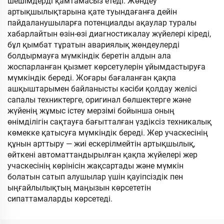
шешімдерді қамтамасыз етеді. Жөндеу
артықшылықтарына қате туындағанға дейін
пайдаланушыларға потенциалды ақаулар туралы
хабарлайтын өзін-өзі диагностикалау жүйелері кіреді,
бұл қымбат тұратын авариялық жөндеулерді
болдырмауға мүмкіндік беретін алдын ала
жоспарланған қызмет көрсетулерін ұйымдастыруға
мүмкіндік береді. Жоғары бағаланған қақпа
ашқыштарымен байланысты кәсіби қолдау желісі
сапалы техниктерге, оригинал бөлшектерге және
жүйенің жұмыс істеу мерзімі бойынша оның
өнімділігін сақтауға бағытталған үздіксіз техникалық
көмекке қатысуға мүмкіндік береді. Жер учаскесінің
құнын арттыру — жиі ескерілмейтін артықшылық,
өйткені автоматтандырылған қақпа жүйелері жер
учаскесінің көрінісін жақсартады және мүмкін
болатын сатып алушылар үшін қауіпсіздік пен
ыңғайлылықтың маңызын көрсететін
сипаттамаларды көрсетеді.