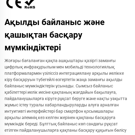
Ақылды байланыс және
қашықтан басқару
мүмкіндіктері
Жоғары бағаланған қақпа ашқыштары қазіргі заманғы
цифрлық инфрақұрылым мен мобильді технологиялық
платформалармен үзіліссіз интеграциялану арқылы иелікке
кіру басқаруын түбегейлі өзгертетін жаңа заманғы ақылды
байланыс мүмкіндіктерін ұсынады. Сымсыз байланыс
қабілеттері иелік иесіне қақпаның жағдайын бақылауға,
пайдаланушыларға кіруге рұқсат беруге және нақты уақытта
жұмыс істеу туралы хабарландыруларды алуға арналған
интуитивті интерфейстері бар смартфон қосымшалары
арқылы әлемнің кез келген жерінен қақпаны басқаруға
мүмкіндік береді. Бұлттық байланыс көп сандағы рұқсат
етілген пайдаланушыларға қақпаны басқару құқығын бөлісу