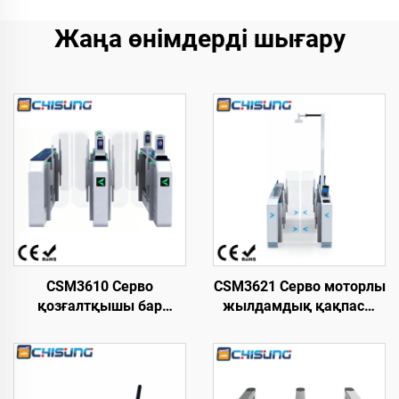
Жаңа өнімдерді шығару
CSM3610 Серво
CSM3621 Серво моторлы
қозғалтқышы бар
жылдамдық қақпасы
жылдамдықты қақпа,
L3200xW210xH1020 мм
жаяу жүргіншілерге
Премиум дизайн, суық
арналған турникет
тартылған болат, 18-
L2800*W220*H1000 мм,
Инфрақызыл қауіпсіздік