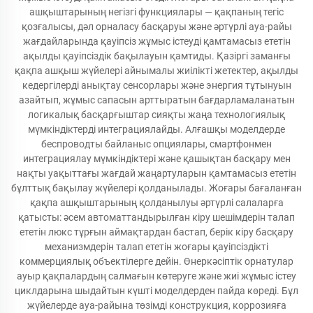
ашқыштарының негізгі функциялары — қақпаның тегіс
қозғалысы, дәл орналасу басқаруы және әртүрлі ауа-райы
жағдайларында қауіпсіз жұмыс істеуді қамтамасыз ететін
ақылды қауіпсіздік бақылауын қамтиды. Қазіргі заманғы
қақпа ашқыш жүйелері айнымалы жиілікті жетектер, ақылды
кедергілерді анықтау сенсорлары және энергия тұтынуын
азайтып, жұмыс сапасын арттыратын бағдарламаланатын
логикалық басқарғыштар сияқты жаңа технологиялық
мүмкіндіктерді интеграциялайды. Алғашқы моделдерде
беспроводты байланыс опциялары, смартфонмен
интеграциялау мүмкіндіктері және қашықтан басқару мен
нақты уақыттағы жағдай жаңартуларын қамтамасыз ететін
бұлттық бақылау жүйелері қолданылады. Жоғары бағаланған
қақпа ашқыштарының қолданылуы әртүрлі салаларға
қатысты: әсем автоматтандырылған кіру шешімдерін талап
ететін люкс тұрғын аймақтардан бастап, берік кіру басқару
механизмдерін талап ететін жоғары қауіпсіздікті
коммерциялық объектілерге дейін. Өнеркәсіптік орнатулар
ауыр қақпалардың салмағын көтеруге және жиі жұмыс істеу
циклдарына шыдайтын күшті моделдерден пайда көреді. Бұл
жүйелерде ауа-райына төзімді конструкция, коррозияға