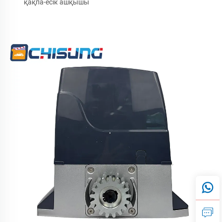
қақпа-есік ашқышы