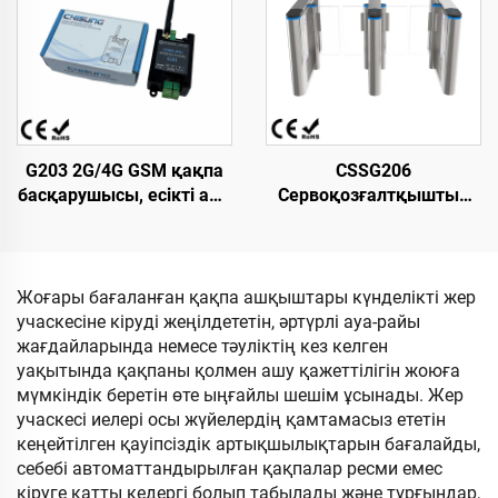
ыстықтай
көп режимді кіру
домалақталған болат,
бақылауы
метрополитен/станция
кіруіне арналған
қысудан қорғайтын
G203 2G/4G GSM қақпа
CSSG206
басқарушысы, есікті ашу
Сервоқозғалтқыштың
құрылғысы, сигнал
жылдамдығын
жіберуші, сенімді реле,
реттейтін қақпа, кіру-
қол жеткізу басқару
шығу үшін айналмалы
құрылғысы,
турникет,
Жоғары бағаланған қақпа ашқыштары күнделікті жер
ауыстырғыш
L1500×W150×H980 мм,
учаскесіне кіруді жеңілдететін, әртүрлі ауа-райы
304 маркалы шойын
жағдайларында немесе тәуліктің кез келген
және акрил, қосымша
уақытында қақпаны қолмен ашу қажеттілігін жоюға
қауіпсіздік үшін
мүмкіндік беретін өте ыңғайлы шешім ұсынады. Жер
тапсырыс бойынша
учаскесі иелері осы жүйелердің қамтамасыз ететін
жоғарғы бөлігі
кеңейтілген қауіпсіздік артықшылықтарын бағалайды,
себебі автоматтандырылған қақпалар ресми емес
кіруге қатты кедергі болып табылады және тұрғындар,