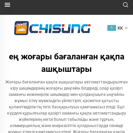
KK
ең жоғары бағаланған қақпа
ашқыштары
Жоғары бағаланған қақпа ашқыштары автоматтандырылған
кіру шешімдерінің жоғарғы деңгейін білдіреді, олар қазіргі
заманғы инженерлік шешімдер мен қолданушыға ыңғайлы
жұмыс істеу мүмкіндігін үйлестіріп, қасиетке қатысты
қолжетімділіктің тегіс басқарылуын қамтамасыз етеді. Бұл
күрделі құрылғылар қазіргі заманғы қақпа автоматтандыру
жүйелерінің негізі болып табылады және тұрғын,
коммерциялық және өнеркәсіптік қолданыстарда сенімді
жұмыс істеуді қамтамасыз етеді. Жоғары бағаланған қақпа