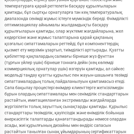
температураға қарай реттелетін басқару құрылғыларын
қамтиды, бұл сыртқы орнатуларға тән кең температуралық
диапазонда сенімді жұмыс істеуге мүмкіндік береді. Өнімділікті
оптимизациялау айнымалы жылдамдықты басқару
құрылғыларын қамтиды, олар жүктеме жағдайларына, жел
кедергісіне және жұмыс талаптарына қарай қақпаның
қозғалыс сипаттамаларын реттейді, бұл компоненттердің
қызмет ету мерзімін ұзартып, тиімділікті арттырады. Қуатты
қабілеттер қақпалардың салмағы бірнеше жүз фунттан
(тұрғын үйлер үшін) бірнеше тоннаға дейін (кең көлемді
коммерциялық орнатулар үшін) өзгеруін қамтиды, ал сәйкес
модельді таңдау қуатты құрылыс пен жауын-шашынға төзімді
сипаттамалардың толық пайдаланылуын қамтамасыз етеді.
Сапа бақылау процестері өнімдер клиенттерге жеткізілмедін
бұрын олардың сипаттамалары мен сенімділік стандарттарын
растайтын, имитацияланған экстремалды жағдайларда
жүргізілетін толық зауыттық сынақтарды қамтиды. Құрылыс
стандарттары төзімділік, қауіпсіздік және өнімділік бойынша
өнеркәсіптік талаптарды қанағаттандырады немесе олардан
асады, жиі құрылғының дизайны мен өндіріс сапасын
растайтын танылған сынақ ұйымдарының сертификаттарын