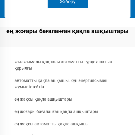
Жіберу
ең жоғары бағаланған қақпа ашқыштары
жылжымалы қақпаны автоматты түрде ашатын
құрылғы
автоматты қақпа ашқышы, күн энергиясымен
жұмыс істейтін
ең жақсы қақпа ашқыштары
ең жоғары бағаланған қақпа ашқыштары
ең жақсы автоматты қақпа ашқышы