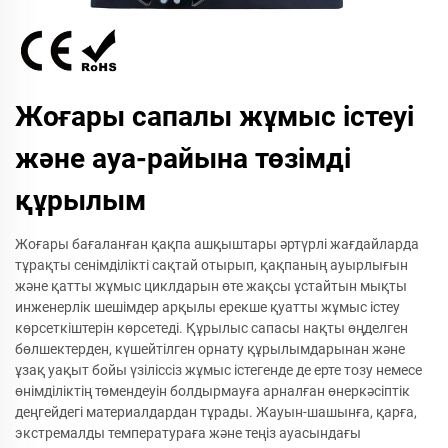
Жоғары сапалы жұмыс істеуі
және ауа-райына төзімді
құрылым
Жоғары бағаланған қақпа ашқыштары әртүрлі жағдайларда
тұрақты сенімділікті сақтай отырып, қақпаның ауырлығын
және қатты жұмыс циклдарын өте жақсы ұстайтын мықты
инженерлік шешімдер арқылы ерекше қуатты жұмыс істеу
көрсеткіштерін көрсетеді. Құрылыс сапасы нақты өңделген
бөлшектерден, күшейтілген орнату құрылымдарынан және
ұзақ уақыт бойы үзіліссіз жұмыс істегенде де ерте тозу немесе
өнімділіктің төмендеуін болдырмауға арналған өнеркәсіптік
деңгейдегі материалдардан тұрады. Жауын-шашынға, қарға,
экстремалды температураға және теңіз ауасындағы