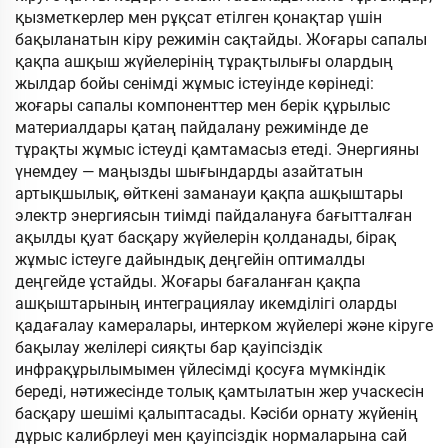
қызметкерлер мен рұқсат етілген қонақтар үшін
бақыланатын кіру режимін сақтайды. Жоғары сапалы
қақпа ашқыш жүйелерінің тұрақтылығы олардың
жылдар бойы сенімді жұмыс істеуінде көрінеді:
жоғары сапалы компоненттер мен берік құрылыс
материалдары қатаң пайдалану режимінде де
тұрақты жұмыс істеуді қамтамасыз етеді. Энергияны
үнемдеу — маңызды шығындарды азайтатын
артықшылық, өйткені заманауи қақпа ашқыштары
электр энергиясын тиімді пайдалануға бағытталған
ақылды қуат басқару жүйелерін қолданады, бірақ
жұмыс істеуге дайындық деңгейін оптималды
деңгейде ұстайды. Жоғары бағаланған қақпа
ашқыштарының интеграциялау икемділігі оларды
қадағалау камералары, интерком жүйелері және кіруге
бақылау желілері сияқты бар қауіпсіздік
инфрақұрылымымен үйлесімді қосуға мүмкіндік
береді, нәтижесінде толық қамтылатын жер учаскесін
басқару шешімі қалыптасады. Кәсіби орнату жүйенің
дұрыс калибрлеуі мен қауіпсіздік нормаларына сай