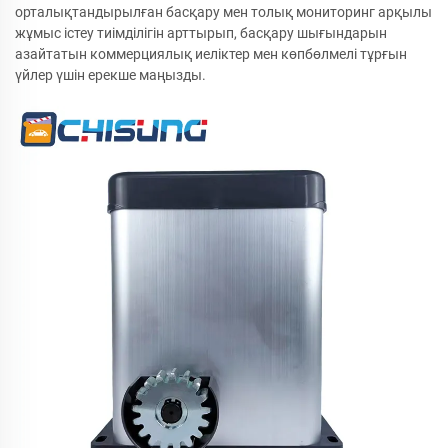
орталықтандырылған басқару мен толық мониторинг арқылы
жұмыс істеу тиімділігін арттырып, басқару шығындарын
азайтатын коммерциялық иеліктер мен көпбөлмелі тұрғын
үйлер үшін ерекше маңызды.