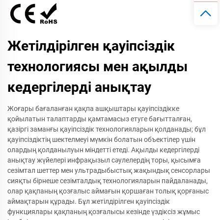
Жетілдірілген қауіпсіздік
технологиясы мен ақылды
кедергілерді анықтау
Жоғары бағаланған қақпа ашқыштары қауіпсіздікке
қойылатын талаптарды қамтамасыз етуге бағытталған,
қазіргі заманғы қауіпсіздік технологияларын қолданады; бұл
қауіпсіздіктің шектелмеуі мүмкін болатын объектілер үшін
олардың қолданылуын міндетті етеді. Ақылды кедергілерді
анықтау жүйелері инфрақызыл сәулелердің торы, қысымға
сезімтал шеттер мен ультрадыбыстық жақындық сенсорлары
сияқты бірнеше сезімталдық технологияларын пайдаланады,
олар қақпаның қозғалыс аймағын қоршаған толық қорғаныс
аймақтарын құрады. Бұл жетілдірілген қауіпсіздік
функциялары қақпаның қозғалысы кезінде үздіксіз жұмыс