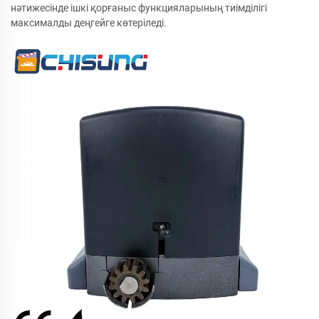
нәтижесінде ішкі қорғаныс функцияларының тиімділігі
максималды деңгейге көтеріледі.