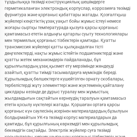
тұздылыққа төзімді конструкциялық шешімдерге
герметикаланған электрондық корпуслар, коррозияға төзімді
фурнитура және қорғаныс қабаттары жатады. Қозғалтқыш
жүйелері кеңістіктің ұзақ уақыт бойы жұмыс істеуі немесе
жоғары сыртқы температурада қызуға қарсы қорғаныс
қамтамасыз ететін алдыңғы қатарлы суыту технологиялары
мен термиялық қорғаныс тізбектерін қамтиды. Қуатты
трансмиссия жүйелері қатты қылқандалған тісті
дөңгелектерді, нақты жұмыс істейтін подшипниктерді және
қуатты жетек механизмдерін пайдаланады, бұл
құрылғылардың ұзақ қызмет ету мерзімінде жөндеуді
азайтып, қуатты тиімді тасымалдауға мүмкіндік береді.
Құрылымдық бөлшектерге күшейтілген орнату скобалары,
тербелістерді жұту элементтері және жүктеменің қайталану
циклдары кезінде де дұрыс туралау мен жұмыстың
жылдамдығын сақтайтын кернеудің таралуын қамтамасыз
ететін қосылу нүктелері жатады. Қоршаған ортаға қарсы
қорғаныс күн сәулесінің әсерінен материалдардың бұзылуын
болдырмайтын УК-ға төзімді корпус материалдарын да
қамтиды, бұл құрылғының көркемдігі мен құрылымдық
бекемдігін сақтайды. Электрлік жүйелер суға төзімді
қосылуларды, кернеу шығуынан қорғаныс тізбектерін және