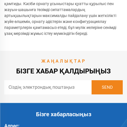
қамтиды. Кәсіби орнату ұсыныстары қуатты құрылыс пен
жауын-шашынға төзімді сипаттамалардың
артықшылықтарын максималды пайдалану үшін жеткілікті
жүйе өлшемін, орнату әдістерін және конфигурациялау
параметрлерін қамтамасыз етеді, бұл мүлік иелеріне сенімді
ұзақ мерзімді жұмыс істеу мүмкіндігін береді.
ЖАҢАЛЫҚТАР
БІЗГЕ ХАБАР ҚАЛДЫРЫҢЫЗ
Бізге хабарласыңыз
Адрес: