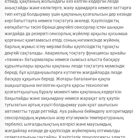
істейді, қақпаның жолындағы кез келген кедергіні лезде
анықтайды және көліктерге, жаяу адамдарға немесе заттарға
тиіп кетуді болдырмау үшін қақпаның қозғалысын дер кезінде
кері бағыттауға немесе тоқтатуға әкеледі. Қауіпсіздіктің
көпқабатты тәсілі бірінші деңгейлі сенсорлар істен шыққан
жағдайда да резервті сенсорлық жүйелер арқылы қосымша
қорғаныс қамтамасыз етеді, соның нәтижесінде жүйенің
барлық жұмыс істеу мерзімі бойы қауіпсіздіктің тұрақты
деңгейі сақталады. Авариялық тоқтату функциясы арнайы
«паника» батырмалары немесе сымсыз алыста басқару
құрылғылары арқылы қақпаны лезде тоқтатуға мүмкіндік
береді, бұл қолданушыларға күтпеген жағдайларда лезде
басқару құқығын береді. Жоғары бағаланған қақпа
ашқыштарына енгізілген қысуға қарсы технология
қозғалтқыштың бұралу моменті мен қақпаның кедергісін
бақылайды және зақымдану немесе жарақат алу қаупін
туғызатын артық күшті болдырмау үшін қуат шығысын
автоматты түрде реттейді. Ауа райына бейімделу алгоритмдері
сенсорлардың жұмысын әсер етуі мүмкін температураның
тербелісі, ылғалдылықтың өзгерісі және маусымдық
жағдайлар кезінде де қауіпсіздік жүйелерінің оптималды
сезімталдығын сақтайды. Қауіпсіздік технологиясы электр