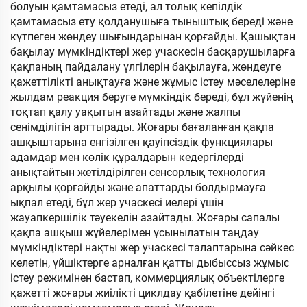
болуын қамтамасыз етеді, ал толық кепілдік
қамтамасыз ету қолданушыға тыныштық береді және
күтпеген жөндеу шығындарынан қорғайды. Қашықтан
бақылау мүмкіндіктері жер учаскесін басқарушыларға
қақпаның пайдалану үлгілерін бақылауға, жөндеуге
қажеттілікті анықтауға және жұмыс істеу мәселелеріне
жылдам реакция беруге мүмкіндік береді, бұл жүйенің
тоқтап қалу уақытын азайтады және жалпы
сенімділігін арттырады. Жоғары бағаланған қақпа
ашқыштарына енгізілген қауіпсіздік функциялары
адамдар мен көлік құралдарын кедергілерді
анықтайтын жетілдірілген сенсорлық технология
арқылы қорғайды және апаттарды болдырмауға
ықпал етеді, бұл жер учаскесі иелері үшін
жауапкершілік тәуекелін азайтады. Жоғары сапалы
қақпа ашқыш жүйелерімен ұсынылатын таңдау
мүмкіндіктері нақты жер учаскесі талаптарына сәйкес
келетін, үйшіктерге арналған қатты дыбыссыз жұмыс
істеу режимінен бастап, коммерциялық объектілерге
қажетті жоғары жиілікті циклдау қабілетіне дейінгі