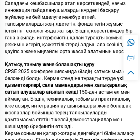
Саладағы көшбасшылар атап көрсеткендей, нағыз
инновация пайдаланушыларды күрделі басқару
жүйелеріне бейімделуге мәжбүр етпей,
тапсырмаларды жеңілдететін, фонда тегін жұмыс
істейтін технологияда жатыр. Біздің көрсетілімдер бір
ғана ақылды интерфейстің қалай тұрақты жұмыс
режимін игеріп, қажеттіліктерді алдын ала сезініп,
қауіпсіз және ыңғайлы орта жасай алатынын көрсетті.
Қатысу, танылу және болашақты құру
CPSE 2025 конференциясында біздің қатысымыз өте
белсенді болды. Көрме стендіне тұрақты түрде
үкімет
қызметкерлері, сала мамандары мен халықаралық
сатып алушылар ағылып келді
150-ден астам ел мен
аймақтан. Біздің техникалық тобымыз практикалық
іске асыру, интеграциялау шығындары және болашақ
жоспарлар бойынша терең талқылауларды
қамтамасыз ететін тікелей демонстрациялар мен
шешімдер брифингін өткізді.
Көрме сонымен қатар жоғары деңгейдегі білім алмасу