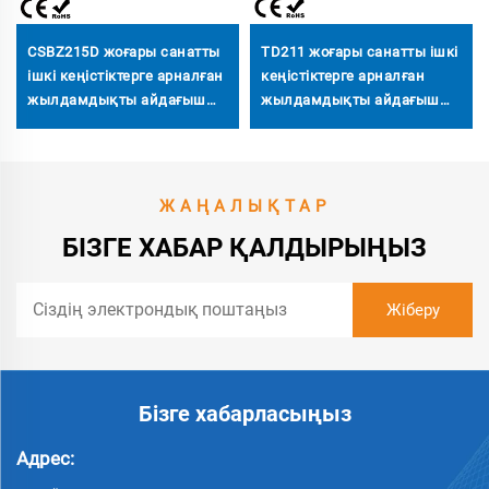
CSBZ215D жоғары санатты
TD211 жоғары санатты ішкі
ішкі кеңістіктерге арналған
кеңістіктерге арналған
жылдамдықты айдағыш
жылдамдықты айдағыш
қақпа, өзі әзірлеген
қақпа, өзі әзірлеген
қозғалтқыш, темірден
қозғалтқыш, темірден
жасалған ыстықтай
жасалған ыстықтай
домалақталған парақ
домалақталған парақ
ЖАҢАЛЫҚТАР
корпус, құйма темір
корпус, құйма темір
БІЗГЕ ХАБАР ҚАЛДЫРЫҢЫЗ
механизмі
механизмі
Бізге хабарласыңыз
Адрес: