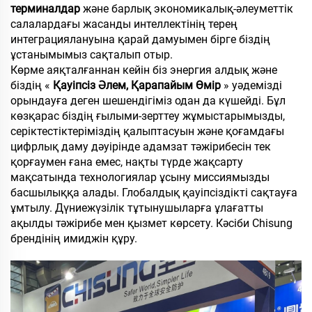
терминалдар
және барлық экономикалық-әлеуметтік
салалардағы жасанды интеллектінің терең
интеграциялануына қарай дамуымен бірге біздің
ұстанымымыз сақталып отыр.
Көрме аяқталғаннан кейін біз энергия алдық және
біздің «
Қауіпсіз Әлем, Қарапайым Өмір
» уәдемізді
орындауға деген шешендігіміз одан да күшейді. Бұл
көзқарас біздің ғылыми-зерттеу жұмыстарымызды,
серіктестіктеріміздің қалыптасуын және қоғамдағы
цифрлық даму дәуірінде адамзат тәжірибесін тек
қорғаумен ғана емес, нақты түрде жақсарту
мақсатында технологиялар ұсыну миссиямызды
басшылыққа алады. Глобалдық қауіпсіздікті сақтауға
ұмтылу. Дүниежүзілік тұтынушыларға ұлағатты
ақылды тәжірибе мен қызмет көрсету. Кәсіби Chisung
брендінің имиджін құру.