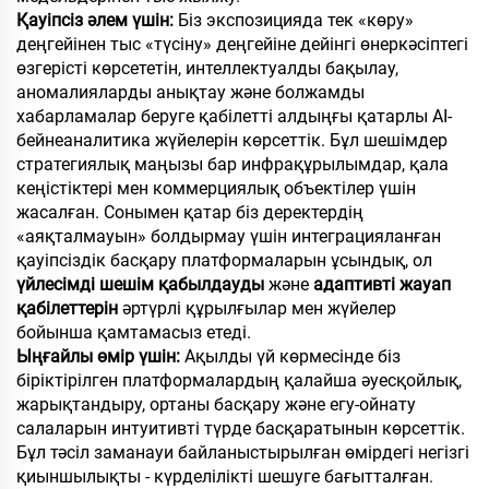
Қауіпсіз әлем үшін:
Біз экспозицияда тек «көру»
деңгейінен тыс «түсіну» деңгейіне дейінгі өнеркәсіптегі
өзгерісті көрсететін, интеллектуалды бақылау,
аномалияларды анықтау және болжамды
хабарламалар беруге қабілетті алдыңғы қатарлы AI-
бейнеаналитика жүйелерін көрсеттік. Бұл шешімдер
стратегиялық маңызы бар инфрақұрылымдар, қала
кеңістіктері мен коммерциялық объектілер үшін
жасалған. Сонымен қатар біз деректердің
«аяқталмауын» болдырмау үшін интеграцияланған
қауіпсіздік басқару платформаларын ұсындық, ол
үйлесімді шешім қабылдауды
және
адаптивті жауап
қабілеттерін
әртүрлі құрылғылар мен жүйелер
бойынша қамтамасыз етеді.
Ыңғайлы өмір үшін:
Ақылды үй көрмесінде біз
біріктірілген платформалардың қалайша әуесқойлық,
жарықтандыру, ортаны басқару және егу-ойнату
салаларын интуитивті түрде басқаратынын көрсеттік.
Бұл тәсіл заманауи байланыстырылған өмірдегі негізгі
қиыншылықты - күрделілікті шешуге бағытталған.