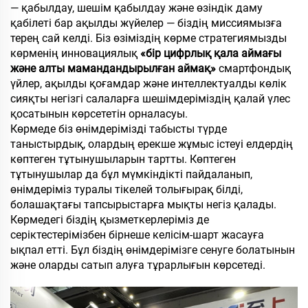
— қабылдау, шешім қабылдау және өзіндік даму
қабілеті бар ақылды жүйелер — біздің миссиямызға
терең сай келді. Біз өзіміздің көрме стратегиямызды
көрменің инновациялық
«бір цифрлық қала аймағы
және алты мамандандырылған аймақ»
смартфондық
үйлер, ақылды қоғамдар және интеллектуалды көлік
сияқты негізгі салаларға шешімдеріміздің қалай үлес
қосатынын көрсететін орналасуы.
Көрмеде біз өнімдерімізді табысты түрде
таныстырдық, олардың ерекше жұмыс істеуі елдердің
көптеген тұтынушыларын тартты. Көптеген
тұтынушылар да бұл мүмкіндікті пайдаланып,
өнімдеріміз туралы тікелей толығырақ білді,
болашақтағы тапсырыстарға мықты негіз қалады.
Көрмедегі біздің қызметкерлеріміз де
серіктестерімізбен бірнеше келісім-шарт жасауға
ықпал етті. Бұл біздің өнімдерімізге сенуге болатынын
және оларды сатып алуға тұрарлығын көрсетеді.