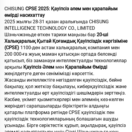
CHISUNG
CPSE 2025: Қауіпсіз әлем мен қарапайым
өмірді насихаттау
2025 жылғы 28-31 қазан аралығында CHISUNG
INTELLIGENCE TECHNOLOGY CO., LIMITED
Шэньчжэньде өткен тарихи маңызы бар
20-ші
Халықаралық Қытай Қоғамдық Қауіпсіздік көргізіміне
(CPSE)
1100-ден астам халықаралық компания мен
200 000-ға жуық маман қатысқан ортада белсенді
қатысып, біз заманауи интеллектуалды технологиялар
арқылы
Қауіпсіз Әлем
мен
Қарапайым Өмірді
жеңілдетуге деген сенімімізді көрсеттік.
Жасанды интеллектіге негізделген қауіпсіздік, бейне
бақылау, қол жеткізу бақылауы, киберқауіпсіздік және
интеллектуалды өрт қауіпсіздігі шешімдерін зерттеңіз.
Кәсбие, үкімет қызметкерлері мен әлемнің кез-келген
жеріндегі сарапшыларды біріктіретін алдыңғы
қатарлы платформа ретінде CPSE қауіпсіздік пен
қауіпсіздік технологияларының болашағын ашуды
ұсынады. Бірге серіктестік құрып, ақылдырақ, қауіпсіз
әлемді қалыптастыру үшін Сізді Шэньчжэньге қош