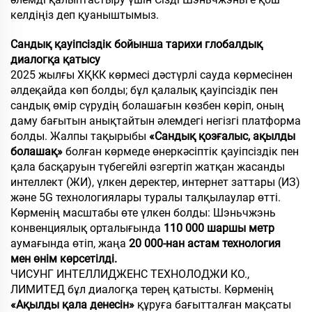
келдіңіз деп қуаныштымыз.
Сандық қауіпсіздік бойынша тарихи глобалдық
диалогқа қатысу
2025 жылғы ХҚКК көрмесі дәстүрлі сауда көрмесінен
әлдеқайда көп болды; бұл қалалық қауіпсіздік пен
сандық өмір сүрудің болашағын көзбен көріп, оның
даму бағытын анықтайтын әлемдегі негізгі платформа
болды. Жалпы тақырыбы
«Сандық қозғалыс, ақылды
болашақ»
болған көрмеде өнеркәсіптік қауіпсіздік пен
қала басқаруын түбегейлі өзгертіп жатқан жасанды
интеллект (ЖИ), үлкен деректер, интернет заттары (ИЗ)
және 5G технологиялары туралы талқылаулар өтті.
Көрменің масштабы өте үлкен болды: Шэньчжэнь
конвенциялық орталығында
110 000 шаршы метр
аумағында өтіп, жаңа
20 000-нан астам технология
мен өнім көрсетілді.
ЧИСУНГ ИНТЕЛЛИДЖЕНС ТЕХНОЛОДЖИ КО.,
ЛИМИТЕД бұл диалогқа терең қатысты. Көрменің
«Ақылды қала денесін»
құруға бағытталған мақсаты