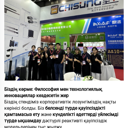
Біздің көрме: Философия мен технологиялық
инновациялар кездесетін жер
Біздің стендіміз корпоративтік лозунгіміздің нақты
көрінісі болды. Біз
белсенді түрде қауіпсіздікті
қамтамасыз ету
және
күнделікті әдеттерді үйлесімді
түрде ықшамдау
дәстүрлі реактивті қауіпсіздік
модельдерінен тыс жылжу.