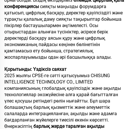
орны болды. Біздің өкілдеріміз
Әлемдік цифрлық қала
конференциясы
сияқты маңызды форумдарға
қатысып, цифрлық басқару, деректер қауіпсіздігі және
тұрақты қалалық даму сияқты тақырыптар бойынша
пікірлер бастаушылармен әңгімелесті. Осы
отырыстардан алынған түсініктер, әсіресе берік
деректерді басқару аясын құру және цифрлық
экономиканың пайдасы кеңінен бөлінетінін
қамтамасыз ету бойынша, стратегиялық
жоспарлауымызды одан әрі басшылыққа алады.
Қорытынды: Үздіксіз саяхат
2025 жылғы CPSE-ге сәтті қатысуымыз CHISUNG
INTELLIGENCE TECHNOLOGY CO., LIMITED
компаниясының глобалдық қауіпсіздік және ақылды
технологиялар экожүйесіне алға қарай бағытталған
үлес қосушы ретіндегі рөлін нығайтты. Бұл шара
болашақтың барлық қызметтік және әлеуметтік
салаларда интеграцияланған, ақылды және адамға
бағдарланған жүйелерге тиесілі екенін көрсетті.
Өнеркәсіптің
барлық жерде таралған ақылды