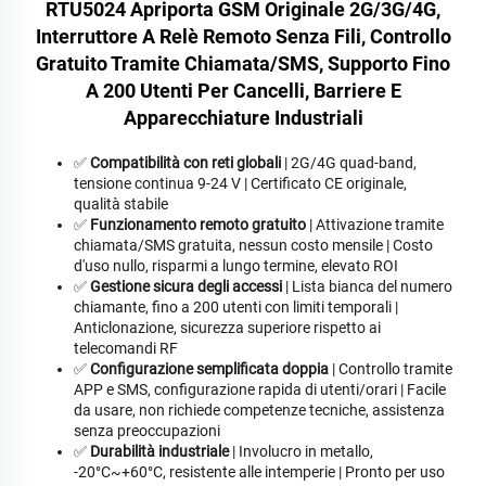
RTU5024 Apriporta GSM Originale 2G/3G/4G,
Interruttore A Relè Remoto Senza Fili, Controllo
Gratuito Tramite Chiamata/SMS, Supporto Fino
A 200 Utenti Per Cancelli, Barriere E
Apparecchiature Industriali
✅
Compatibilità con reti globali
| 2G/4G quad-band,
tensione continua 9-24 V | Certificato CE originale,
qualità stabile
✅
Funzionamento remoto gratuito
| Attivazione tramite
chiamata/SMS gratuita, nessun costo mensile | Costo
d'uso nullo, risparmi a lungo termine, elevato ROI
✅
Gestione sicura degli accessi
| Lista bianca del numero
chiamante, fino a 200 utenti con limiti temporali |
Anticlonazione, sicurezza superiore rispetto ai
telecomandi RF
✅
Configurazione semplificata doppia
| Controllo tramite
APP e SMS, configurazione rapida di utenti/orari | Facile
da usare, non richiede competenze tecniche, assistenza
senza preoccupazioni
✅
Durabilità industriale
| Involucro in metallo,
-20°C~+60°C, resistente alle intemperie | Pronto per uso