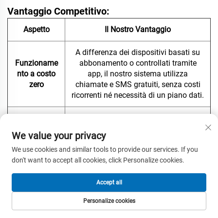
Vantaggio Competitivo:
Aspetto
Il Nostro Vantaggio
A differenza dei dispositivi basati su
Funzioname
abbonamento o controllati tramite
nto a costo
app, il nostro sistema utilizza
zero
chiamate e SMS gratuiti, senza costi
ricorrenti né necessità di un piano dati.
Funziona ovunque sia disponibile la
copertura GSM, eliminando le
Portata
We value your privacy
limitazioni di portata dei tradizionali
illimitata
telecomandi RF (tipicamente limitati a
We use cookies and similar tools to provide our services. If you
50–100 metri).
don't want to accept all cookies, click Personalize cookies.
La verifica dell’ID chiamante
Accept all
garantisce che solo gli utenti
Personalize cookies
Sicurezza di
preventivamente autorizzati possano
HOMEPAGE
PRODOTTI
EMAIL
TEL
livello
accedere al sistema, offrendo una