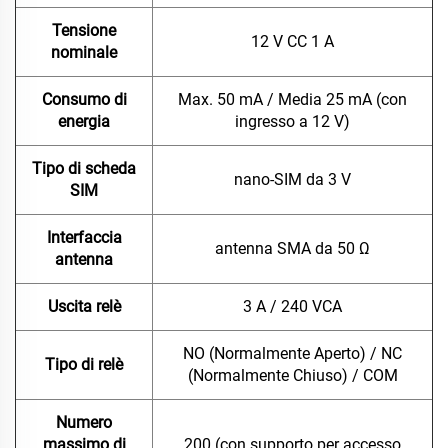
Tensione
12 V CC 1 A
nominale
Consumo di
Max. 50 mA / Media 25 mA (con
energia
ingresso a 12 V)
Tipo di scheda
nano-SIM da 3 V
SIM
Interfaccia
antenna SMA da 50 Ω
antenna
Uscita relè
3 A / 240 VCA
NO (Normalmente Aperto) / NC
Tipo di relè
(Normalmente Chiuso) / COM
Numero
massimo di
200 (con supporto per accesso