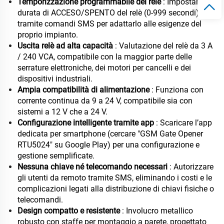
Temporizzazione programmabile del relè
: Impostare la
durata di ACCESO/SPENTO del relè (0-999 secondi)
tramite comandi SMS per adattarlo alle esigenze del
proprio impianto.
Uscita relè ad alta capacità
: Valutazione del relè da 3 A
/ 240 VCA, compatibile con la maggior parte delle
serrature elettroniche, dei motori per cancelli e dei
dispositivi industriali.
Ampia compatibilità di alimentazione
: Funziona con
corrente continua da 9 a 24 V, compatibile sia con
sistemi a 12 V che a 24 V.
Configurazione intelligente tramite app
: Scaricare l’app
dedicata per smartphone (cercare "GSM Gate Opener
RTU5024" su Google Play) per una configurazione e
gestione semplificate.
Nessuna chiave né telecomando necessari
: Autorizzare
gli utenti da remoto tramite SMS, eliminando i costi e le
complicazioni legati alla distribuzione di chiavi fisiche o
telecomandi.
Design compatto e resistente
: Involucro metallico
robusto con staffe per montaggio a parete, progettato