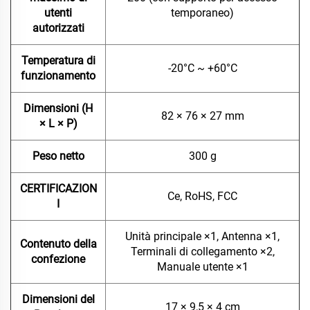
utenti
temporaneo)
autorizzati
Temperatura di
-20°C ~ +60°C
funzionamento
Dimensioni (H
82 × 76 × 27 mm
× L × P)
Peso netto
300 g
CERTIFICAZION
Ce, RoHS, FCC
I
Unità principale ×1, Antenna ×1,
Contenuto della
Terminali di collegamento ×2,
confezione
Manuale utente ×1
Dimensioni del
17 × 9,5 × 4 cm