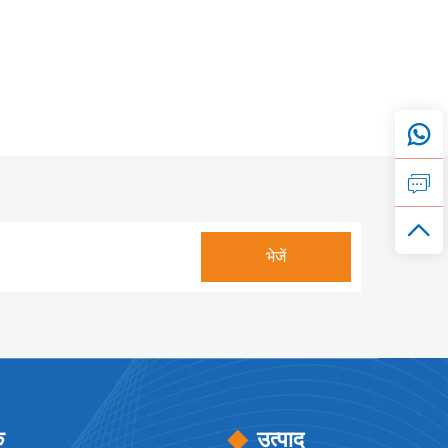
क
उत्पाद