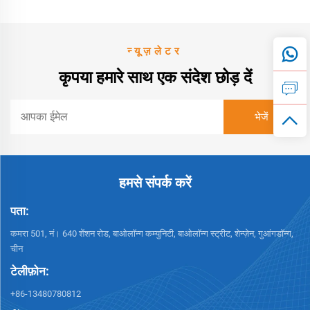
न्यूज़लेटर
कृपया हमारे साथ एक संदेश छोड़ दें
हमसे संपर्क करें
पता:
कमरा 501, नं। 640 शेंशन रोड, बाओलॉन्ग कम्युनिटी, बाओलॉन्ग स्ट्रीट, शेन्ज़ेन, गुआंगडॉन्ग,
चीन
टेलीफ़ोन:
+86-13480780812