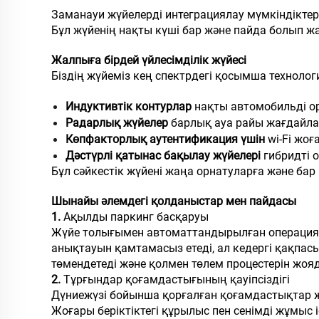
Заманауи жүйелерді интеграциялау мүмкіндіктер
Бұл жүйенің нақты күші бар және пайда болып ж
Жалпыға бірдей үйлесімділік жүйесі
Біздің жүйеміз кең спектрдегі қосымша технолог
Индуктивтік контурлар
нақты автомобильді о
Радарлық жүйелер
барлық ауа райы жағдайла
Көпфакторлық аутентификация үшін
wi-Fi жо
Дәстүрлі қатынас бақылау жүйелері
гибридті 
Бұл сәйкестік жүйені жаңа орнатуларға және ба
Шынайы әлемдегі қолданыстар мен пайдасы
1.
Ақылды паркинг басқаруы
Жүйе толығымен автоматтандырылған операциялар
анықтауын қамтамасыз етеді, ал кедергі қақпасы
төмендетеді және қолмен төлем процестерін жоя
2.
Тұрғындар қоғамдастығының қауіпсіздігі
Дүниежүзі бойынша қорғалған қоғамдастықтар жүй
Жоғары беріктіктегі құрылыс пен сенімді жұмыс 