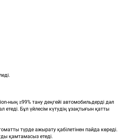
еді.
ion-ның ≥99% тану деңгейі автомобильдерді дәл
 етеді. Бұл үйлесім күтудің ұзақтығын қатты
томатты түрде ажырату қабілетінен пайда көреді.
уды қамтамасыз етеді.