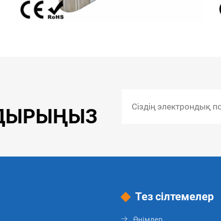
ЛДЫРЫҢЫЗ
Тез сілтемелер
Өнімдер