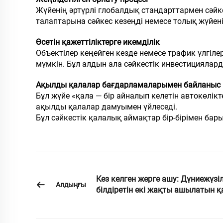
Жүйенің әртүрлі глобалдық стандарттармен сәйкес
талаптарына сәйкес кезеңді немесе толық жүйені
Өсетін қажеттіліктерге икемділік
Объектілер кеңейген кезде немесе трафик үлгіл
мүмкін. Бұл алдын ала сәйкестік инвестицияла
Ақылды қалалар бағдарламаларымен байланыс
Бұл жүйе «қала — бір айналып келетін автокөлікте
ақылды қалалар дамуымен үйлеседі.
Бұл сәйкестік қалалық аймақтар бір-бірімен бар
Кез келген жерге ашу: Дүниежүзілі
Алдыңғы
білдіретін екі жақты ашылатын 