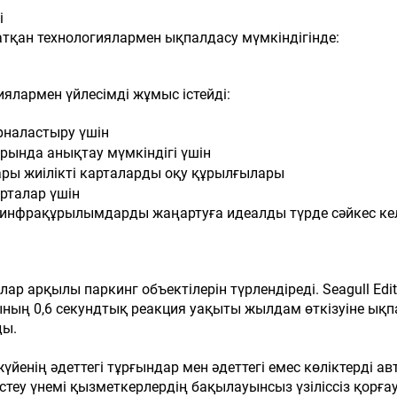
і
атқан технологиялармен ықпалдасу мүмкіндігінде:
иялармен үйлесімді жұмыс істейді:
рналастыру үшін
рында анықтау мүмкіндігі үшін
ғары жиілікті карталарды оқу құрылғылары
орталар үшін
р инфрақұрылымдарды жаңартуға идеалды түрде сәйкес кел
 арқылы паркинг объектілерін түрлендіреді. Seagull Edit
ның 0,6 секундтық реакция уақыты жылдам өткізуіне ықпал
ды.
енің әдеттегі тұрғындар мен әдеттегі емес көліктерді ав
істеу үнемі қызметкерлердің бақылауынсыз үзіліссіз қорға