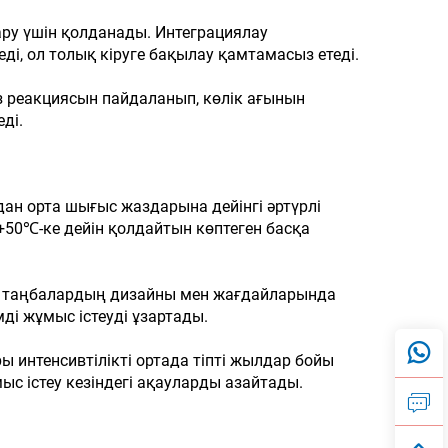
ару үшін қолданады. Интеграциялау
і, ол толық кіруге бақылау қамтамасыз етеді.
 реакциясын пайдаланып, көлік ағынын
ді.
ан орта шығыс жаздарына дейінгі әртүрлі
 +50℃-ке дейін қолдайтын көптеген басқа
ік таңбалардың дизайны мен жағдайларында
ді жұмыс істеуді ұзартады.
 интенсивтілікті ортада тіпті жылдар бойы
ыс істеу кезіндегі ақауларды азайтады.