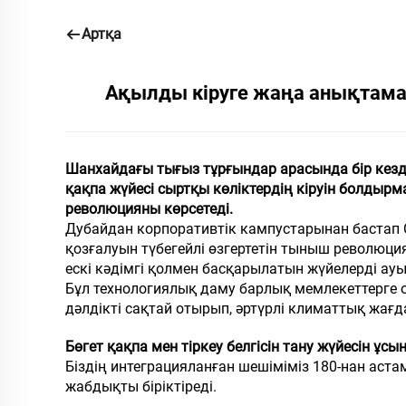
Артқа
Ақылды кіруге жаңа анықтама:
Шанхайдағы тығыз тұрғындар арасында бір кезде
қақпа жүйесі сыртқы көліктердің кіруін болдырма
революцияны көрсетеді.
Дубайдан корпоративтік кампустарынан бастап С
қозғалуын түбегейлі өзгертетін тыныш революция
ескі кәдімгі қолмен басқарылатын жүйелерді ау
Бұл технологиялық даму барлық мемлекеттерге 
дәлдікті сақтай отырып, әртүрлі климаттық жағд
Бөгет қақпа мен тіркеу белгісін тану жүйесін ұс
Біздің интеграцияланған шешіміміз 180-нан аст
жабдықты біріктіреді.