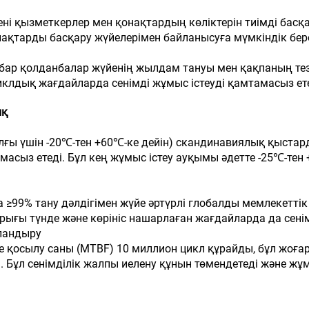
ені қызметкерлер мен қонақтардың көліктерін тиімді басқ
ақтарды басқару жүйелерімен байланысуға мүмкіндік беред
бар қолданбалар жүйенің жылдам тануы мен қақпаның тез
иклдық жағдайларда сенімді жұмыс істеуді қамтамасыз ете
ық
ғы үшін -20℃-тен +60℃-ке дейін) скандинавиялық қыстард
масыз етеді. Бұл кең жұмыс істеу ауқымы әдетте -25℃-тен
≥99% тану дәлдігімен жүйе әртүрлі глобалды мемлекетт
рығы түнде және көрініс нашарлаған жағдайларда да сенім
йландыру
 қосылу саны (MTBF) 10 миллион цикл құрайды, бұл жоғары
. Бұл сенімділік жалпы иелену құнын төмендетеді және жұм