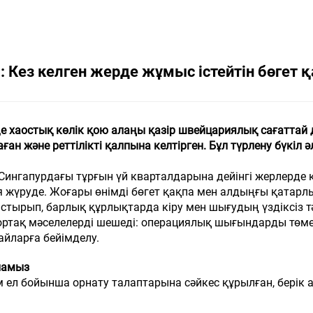
 Кез келген жерде жұмыс істейтін бөгет қ
 хаостық көлік қою алаңы қазір швейцариялық сағаттай д
ған және реттілікті қалпына келтірген. Бұл түрлену бүкіл
ингапурдағы тұрғын үй кварталдарына дейінгі жерлерде 
 жүруде. Жоғары өнімді бөгет қақпа мен алдыңғы қатарлы 
ыстырып, барлық құрлықтарда кіру мен шығудың үздіксіз т
ортақ мәселелерді шешеді: операциялық шығындарды төм
айларға бейімделу.
ынамыз
ам ел бойынша орнату талаптарына сәйкес құрылған, бер