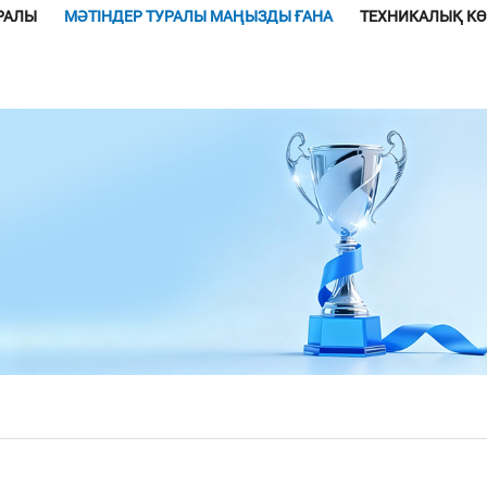
УРАЛЫ
МӘТІНДЕР ТУРАЛЫ МАҢЫЗДЫ ҒАНА
ТЕХНИКАЛЫҚ К