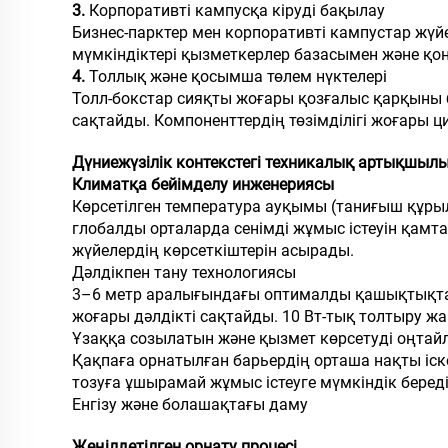
3.
Корпоративті кампусқа кіруді бақылау
Бизнес-парктер мен корпоративті кампустар жүй
мүмкіндіктері қызметкерлер базасымен және қон
4.
Толлық және қосымша төлем нүктелері
Толл-бокстар сияқты жоғары қозғалыс қарқыны 
сақтайды. Компоненттердің төзімділігі жоғары ц
Дүниежүзілік контекстегі техникалық артықшыл
Климатқа бейімделу инженериясы
Көрсетілген температура ауқымы (таниғыш құрыл
глобалды орталарда сенімді жұмыс істеуін қамта
жүйелердің көрсеткіштерін асырады.
Дәлдікпен тану технологиясы
3–6 метр аралығындағы оптималды қашықтықта 
жоғары дәлдікті сақтайды. 10 Вт-тық толтыру жа
Ұзаққа созылатын және қызмет көрсетуді оңта
Қақпаға орнатылған барьердің орташа нақты іске
тозуға ұшырамай жұмыс істеуге мүмкіндік береді
Енгізу және болашақтағы даму
Жеңілдетілген орнату процесі