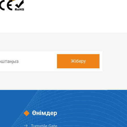
Өнімдер
Turnstile Gate