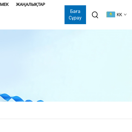
ӨМЕК
ЖАҢАЛЫҚТАР
Баға
KK
Сұрау