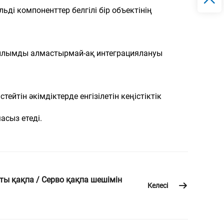
ді компоненттер белгілі бір объектінің
құрылымды алмастырмай-ақ интеграциялануы
ейтін әкімдіктерде енгізілетін кеңістіктік
асыз етеді.
 қақпа / Серво қақпа шешімін
Келесі