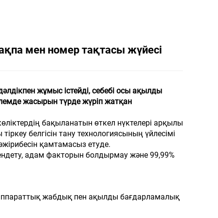
ақпа мен номер тақтасы жүйесі
әлдікпен жұмыс істейді, себебі осы ақылды
 әлемде жасырын түрде жүріп жатқан
көліктердің бақыланатын өткел нүктелері арқылы
тіркеу белгісін тану технологиясының үйлесімі
әжірибесін қамтамасыз етуде.
ендету, адам факторын болдырмау және 99,99%
ік аппараттық жабдық пен ақылды бағдарламалық