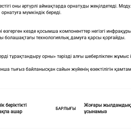
тігі оны әртүрлі аймақтарда орнатуды жеңілдетеді. Модуль
 орнатуға мүмкіндік береді.
ері өзгерген кезде қосымша компоненттер негізгі инфра
рды болашақтағы технологиялық дамуға қарсы қорғайды.
рді тұрақтандыру орны» тәрізді алғы шеберлікпен жұмыс іст
ынша тығыз байланысқан сайын жүйенің өзектілігін қамтам
к беріктікті
Жоғары жылдамдықты
БАРЛЫҒЫ
қақпа ашар
ұсынамыз