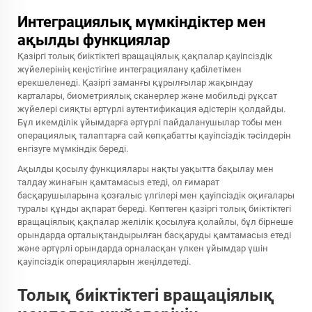
Интеграциялық мүмкіндіктер мен
ақылды функциялар
Қазіргі толық биіктіктегі вращаціялық қақпалар қауіпсіздік
жүйелерінің кеңістігіне интеграциялану қабілетімен
ерекшеленеді. Қазіргі заманғы құрылғылар жақындау
карталары, биометриялық сканерлер және мобильді рұқсат
жүйелері сияқты әртүрлі аутентификация әдістерін қолдайды.
Бұл икемділік ұйымдарға әртүрлі пайдаланушылар тобы мен
операциялық талаптарға сай көпқабатты қауіпсіздік тәсілдерін
енгізуге мүмкіндік береді.
Ақылды қосылу функциялары нақты уақытта бақылау мен
талдау жинағын қамтамасыз етеді, ол ғимарат
басқарушыларына қозғалыс үлгілері мен қауіпсіздік оқиғалары
туралы құнды ақпарат береді. Көптеген қазіргі толық биіктіктегі
вращаціялық қақпалар желілік қосылуға қолайлы, бұл бірнеше
орындарда орталықтандырылған басқаруды қамтамасыз етеді
және әртүрлі орындарда орналасқан үлкен ұйымдар үшін
қауіпсіздік операцияларын жеңілдетеді.
Толық биіктіктегі вращаціялық