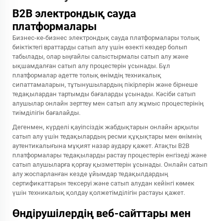
B2B электрондық сауда
платформалары
Бизнес-ке-бизнес электрондық сауда платформалары толық
биіктіктегі враттарды сатып алу үшін өзекті көздер болып
табылады, олар ыңғайлы салыстырмалы сатып алу және
ықшамдалған сатып алу процестерін ұсынады. Бұл
платформалар әдетте толық өнімдің техникалық
сипаттамаларын, тұтынушылардың пікірлерін және бірнеше
тедақылардан тартымды бағаларды ұсынады. Кәсіби сатып
алушылар онлайн зерттеу мен сатып алу жұмыс процестерінің
тиімділігін бағалайды.
Дегенмен, күрделі қауіпсіздік жабдықтарын онлайн арқылы
сатып алу үшін тедақылардың ресми құқықтары мен өнімнің
аутентикалығына мұқият назар аудару қажет. Атақты B2B
платформалары тедақыларды растау процестерін енгізеді және
сатып алушыларға қорғау қызметтерін ұсынады. Онлайн сатып
алу жоспарланған кезде ұйымдар тедақылдардың
сертификаттарын тексеруі және сатып алудан кейінгі көмек
үшін техникалық қолдау қолжетімділігін растауы қажет.
Өндірушілердің веб-сайттары мен