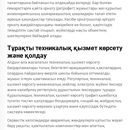
талаптарына байланысты әлдеқайда өзгереді. Бар болған
ғимараттарға қайта орнату (ретрофит) жұмыстары жиі құрылыс
инженериясының шығармашылық шешімдерін талап ететін
ерекше қиындықтар туғызады. Кәсіби орнатушылар әртүрлі
орнату жағдайларындағы тәжірибеге ие болып, қауіпсіздік
тиімділігін сақтай отырып, жүйелерді нақты объектінің
шектеулеріне бейімдей алады.
Тұрақты техникалық қызмет көрсету
және қолдау
Алдын-ала жасалатын техникалық қызмет көрсету
бағдарламалары толық биіктіктегі вращацмялық қақпалардың
олардың пайдалану өмірлік циклы бойынша оптималды
жұмыс істеуін қамтамасыз етеді. Регулярлық техникалық
қызмет көрсету механикалық майлау, электрлік жүйені тексеру
және калибрлеу реттелуінің дұрыстығын тексеруден тұрады.
Құрылымдық техникалық қызмет көрсету графигі қымбатқа
түсетін тоқтап қалуларды болдырмауға, сондай-ақ жабдықтың
қызмет көрсету мерзімін ұзартуға және қауіпсіздік бүтіндігін
сақтауға көмектеседі.
Сервистік келісімдерде авариялық жөндеулерге қатысты жауап
беру уақыты, қамтылатын компоненттер мен апаттық