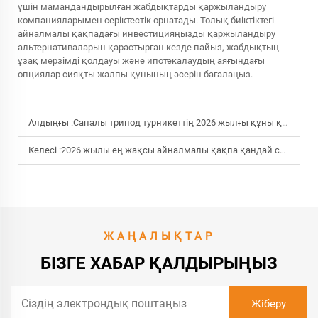
үшін мамандандырылған жабдықтарды қаржыландыру
компанияларымен серіктестік орнатады. Толық биіктіктегі
айналмалы қақпадағы инвестицияңызды қаржыландыру
альтернативаларын қарастырған кезде пайыз, жабдықтың
ұзақ мерзімді қолдауы және ипотекалаудың аяғындағы
опциялар сияқты жалпы құнының әсерін бағалаңыз.
Алдыңғы :
Сапалы трипод турникеттің 2026 жылғы құны қанша?
Келесі :
2026 жылы ең жақсы айналмалы қақпа қандай сипаттамаларға ие?
ЖАҢАЛЫҚТАР
БІЗГЕ ХАБАР ҚАЛДЫРЫҢЫЗ