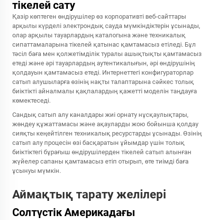
тікелей сату
Қазір көптеген өндірушілер өз корпоративті веб-сайттары
арқылы күрделі электрондық сауда мүмкіндіктерін ұсынады,
олар арқылы тауарлардың каталогына және техникалық
сипаттамаларына тікелей қатынас қамтамасыз етіледі. Бұл
тәсіл баға мен қолжетімділік туралы ашықтықты қамтамасыз
етеді және әрі тауарлардың аутентикалығын, әрі өндірушінің
қолдауын қамтамасыз етеді. Интернеттегі конфигураторлар
сатып алушыларға өзінің нақты талаптарына сәйкес толық
биіктікті айналмалы қақпалардың қажетті моделін таңдауға
көмектеседі.
Сандық сатып алу каналдары жиі орнату нұсқаулықтары,
жөндеу құжаттамасы және ақауларды жою бойынша қолдау
сияқты кеңейтілген техникалық ресурстарды ұсынады. Өзінің
сатып алу процесін өзі басқаратын ұйымдар үшін
толық
биіктіктегі бұрағыш
өндірушілерден тікелей сатып алынған
жүйелер сапаны қамтамасыз етіп отырып, өте тиімді баға
ұсынуы мүмкін.
Аймақтық тарату желілері
Солтүстік Америкадағы