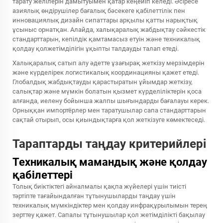
тарату желілерін дамытуымен қатар кеңейіп келеді. Әсіресе
азиялық өндірушілер бағалық бәсекеге қабілеттілік пен
инновациялық дизайн сипаттары арқылы қатты нарықтық
ұсыныс орнатқан. Алайда, халықаралық жабдықтау сәйкестік
стандарттарын, кепілдік қамтамасыз етуін және техникалық
қолдау қолжетімділігін ұқыпты талдауды талап етеді.
Халықаралық сатып алу әдетте ұзағырақ жеткізу мерзімдерін
және күрделірек логистикалық координацияны қажет етеді.
Глобалдық жабдықтауды қарастыратын ұйымдар жеткізу,
салықтар және мүмкін болатын қызмет күрделіліктерін қоса
алғанда, иелену бойынша жалпы шығындарды бағалауы керек.
Орныққан импортёрлер мен таратушылар сапа стандарттарын
сақтай отырып, осы қиындықтарға қол жеткізуге көмектеседі.
Тараптарды таңдау критерийлері
Техникалық мамандық және қолдау
қабілеттері
Толық биіктіктегі айналмалы қақпа жүйелері үшін тиісті
тәртіпте тағайындалған тұтынушыларды таңдау үшін
техникалық мүмкіндіктер мен қолдау инфрақұрылымын терең
зерттеу қажет. Сапалы тұтынушылар қол жетімділікті бақылау