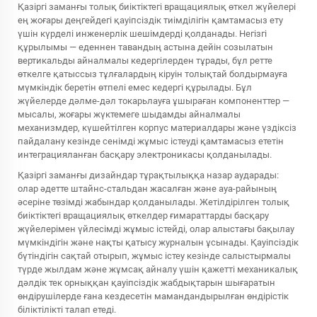
Қазіргі заманғы толық биіктіктегі вращациялық өткел жүйелері
ең жоғары деңгейдегі қауіпсіздік тиімділігін қамтамасыз ету
үшін күрделі инженерлік шешімдерді қолданады. Негізгі
құрылымы — еденнен тавандың астына дейін созылатын
вертикальды айналмалы кедергілерден тұрады, бұл ретте
өткелге қатыссыз тұлғалардың кіруін толықтай болдырмауға
мүмкіндік беретін өтпелі емес кедергі құрылады. Бұл
жүйелерде дәлме-дәл токарьлауға ұшыраған компоненттер —
мысалы, жоғары жүктемеге шыдамды айналмалы
механизмдер, күшейтілген корпус материалдары және үздіксіз
пайдалану кезінде сенімді жұмыс істеуді қамтамасыз ететін
интеграцияланған басқару электроникасы қолданылады.
Қазіргі заманғы дизайндар тұрақтылыққа назар аударады:
олар әдетте штайнс-стальдан жасалған және ауа-райының
әсеріне төзімді жабындар қолданылады. Жетілдірілген толық
биіктіктегі вращациялық өткелдер ғимараттарды басқару
жүйелерімен үйлесімді жұмыс істейді, олар алыстағы бақылау
мүмкіндігін және нақты қатысу журналын ұсынады. Қауіпсіздік
бүтіндігін сақтай отырып, жұмыс істеу кезінде салыстырмалы
түрде жылдам және жұмсақ айналу үшін қажетті механикалық
дәлдік тек орныққан қауіпсіздік жабдықтарын шығаратын
өндірушілерде ғана кездесетін мамандандырылған өндірістік
біліктілікті талап етеді.