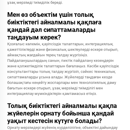
ұзақ мерзімді тиімділік береді.
Мен өз объектім үшін толық
биіктіктегі айналмалы қақпаға
қандай дәл сипаттамаларды
таңдауым керек?
Қозғалыс көлемін, қауіпсіздік талаптарын, интеграциялық
қажеттіліктерді және физикалық шектеулерді ескере отырып,
аймақтың жағдайын терең талдау жүргізіңіз.
Пайдаланушылардың санын, пиктік пайдалану кезеңдерін
және қолжетімділік талаптарын бағалаңыз. Кәсіби қауіпсіздік
консультанттары толық талдау жүргізіп, сәйкес техникалық
сипаттамаларды ұсына алады. Жүйелерді таңдаған кезде
болашақтағы кеңейту жоспарлары мен технологиялық даму
бағытын ескере отырып, ұзақ мерзімді тиімділігі мен
интеграциялау мүмкіндіктерін қамтамасыз етіңіз.
Толық биіктіктегі айналмалы қақпа
жүйелерін орнату бойынша қандай
уақыт кестесін күтуге болады?
Орнату мерзімдері жүйенің күрделілігіне, объектіні дайындау