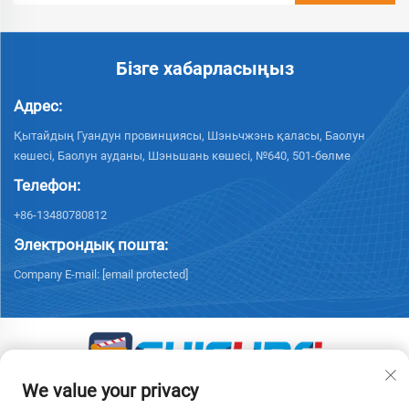
Бізге хабарласыңыз
Адрес:
Қытайдың Гуандун провинциясы, Шэньчжэнь қаласы, Баолун
көшесі, Баолун ауданы, Шэньшань көшесі, №640, 501-бөлме
Телефон:
+86-13480780812
Электрондық пошта:
Company E-mail:
[email protected]
We value your privacy
© 2026 «Чисун Интеллидженс Текнолоджи (Шэньчжэнь) Ко.,