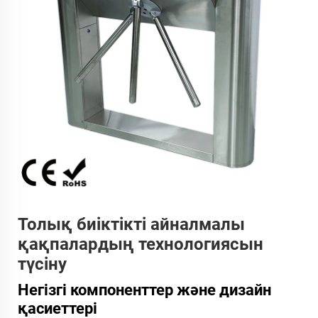
Толық биіктікті айналмалы
қақпалардың технологиясын
түсіну
Негізгі компоненттер және дизайн
қасиеттері