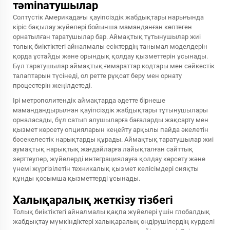
тәminатушылар
Солтүстік Америкадағы қауіпсіздік жабдықтары нарығында
кіріс бақылау жүйелері бойынша маманданған көптеген
орнатылған таратушылар бар. Аймақтық тұтынушылар жиі
толық биіктіктегі айналмалы есіктердің танымал моделдерін
қорда ұстайды және орындық қолдау қызметтерін ұсынады.
Бұл таратушылар аймақтық ғимараттар кодтары мен сәйкестік
талаптарын түсінеді, ол ретте рұқсат беру мен орнату
процестерін жеңілдетеді.
Ірі метрополитендік аймақтарда әдетте бірнеше
мамандандырылған қауіпсіздік жабдықтары тұтынушылары
орналасады, бұл сатып алушыларға бағаларды жақсарту мен
қызмет көрсету опцияларын кеңейту арқылы пайда әкелетін
бәсекелестік нарықтарды құрады. Аймақтық таратушылар жиі
аумақтық нарықтық жағдайларға лайықталған сайттық
зерттеулер, жүйелерді интеграциялауға қолдау көрсету және
үнемі жүргізілетін техникалық қызмет келісімдері сияқты
құнды қосымша қызметтерді ұсынады.
Халықаралық жеткізу тізбегі
Толық биіктіктегі айналмалы қақпа жүйелері үшін глобалдық
жабдықтау мүмкіндіктері халықаралық өндірушілердің күрделі