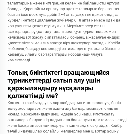
талаптарына және интеграция көлеміне байланысты әртүрлі
болады. Қарапайым орнатулар әдетте тапсырыс берілгеннен
бастап іске қосылуға дейін 2–4 апта уақытты қажет етеді, ал
күрделі интеграцияланған жүйелер 6–8 апта немесе одан да
көп уақытты қажет етуі мүмкін. Мерзімге әсер ететін
факторларға рұқсат алу талаптары, қуат құрылғыларымен
келісім-шарт жасау, сипаттамасы бойынша жасалған өндіріс
қажеттіліктері мен ғимаратқа кіру шектеулері жатады. Кәсіби
жобалық басқару кестелерді оптималды етуге және бірнеше
қызығушылығы бар тараптарды координациялауға
көмектеседі.
Толық биіктіктегі вращающийся
турникеттерді сатып алу үшін
қаржыландыру нұсқалары
қолжетімді ме?
Көптеген тағайындаушылар жабдықтың ипотекалануы, бөліп
төлеу жоспарлары және жалға алу бағдарламалары сияқты
икемді қаржыландыру шешімдерін ұсынады. Ипотекалау
опциялары бюджеттің алдын-ала болжануын қамтамасыз етеді
және басқа инвестициялар үшін капиталды сақтайды. Кейбір
тағайындаушылар қолайлы мөлшерлер мен шарттар ұсыну