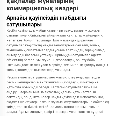
қақпалар жүйелерінің
коммерциялық көздері
Арнайы қауіпсіздік жабдығы
сатушылары
Кәсіби қауіпсіздік жабдықтарының сатушылары – жоғары
сапалы толық биіктіктегі айналмалы қақпалар жүйелерінің
негізгі көзі болып табылады. Бұл мамандандырылған
сатушылар кеңістіктің нақты талаптарына сай етіп, толық
техникалық сипаттамаларды ұсына алатындай, терең білімді
өнімдердің базасын ұстайды. Орныққан сатушылар әдетте
объектінің бағалануы, жүйенің жобалануы, орнату бойынша
ынтымақтастық пен ұзақ мерзімді техникалық қолдау сияқты
толық көлемдегі қызметтерді ұсынады.
Ресми өкілетті сатушылармен жұмыс істеу өндірушілердің
ресми кепілдіктері мен техникалық қолдау қызметтеріне
қатысуға мүмкіндік береді. Көптеген сатушылар бірнеше
өндірушілермен ынтымақтастық қарым-қатынастарын
сақтайды, сондықтан олар нақты қауіпсіздік мақсаттарына,
бюджет шектеулеріне және жұмыс істеу талаптарына сәйкес ең
тиімді толық биіктіктегі айналмалы қақпа шешімін ұсына
алады. Бұл мамандық қазіргі нарықта ұсынылатын күрделі