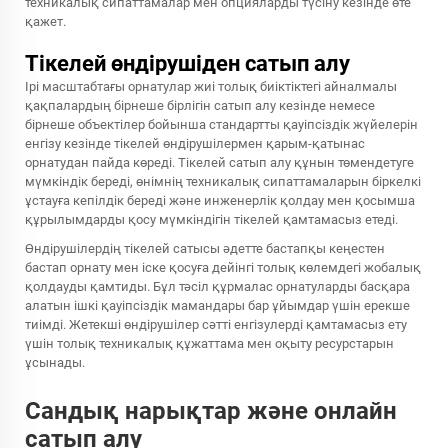
техникалық сипаттамалар мен опцияларды түсіну кезінде өте
қажет.
Тікелей өндірушіден сатып алу
Ірі масштабтағы орнатулар жиі толық биіктіктегі айналмалы
қақпалардың бірнеше бірлігін сатып алу кезінде немесе
бірнеше объектілер бойынша стандартты қауіпсіздік жүйелерін
енгізу кезінде тікелей өндірушілермен қарым-қатынас
орнатудан пайда көреді. Тікелей сатып алу құнын төмендетуге
мүмкіндік береді, өнімнің техникалық сипаттамаларын біркелкі
ұстауға кепілдік береді және инженерлік қолдау мен қосымша
құрылымдарды қосу мүмкіндігін тікелей қамтамасыз етеді.
Өндірушілердің тікелей сатысы әдетте бастапқы кеңестен
бастап орнату мен іске қосуға дейінгі толық көлемдегі жобалық
қолдауды қамтиды. Бұл тәсіл құрмалас орнатуларды басқара
алатын ішкі қауіпсіздік мамандары бар ұйымдар үшін ерекше
тиімді. Жетекші өндірушілер сәтті енгізулерді қамтамасыз ету
үшін толық техникалық құжаттама мен оқыту ресурстарын
ұсынады.
Сандық нарықтар және онлайн
сатып алу