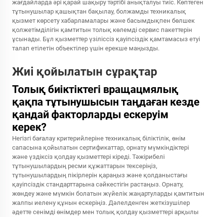
жағдайларда әрі қарай шақыру тәртібі анықталуы тиіс. Көптеген
тұтынушылар қашықтан бақылау, болжамды техникалық
қызмет көрсету хабарламалары және басымдықпен бөлшек
қолжетімділігін қамтитын толық көлемді сервис пакеттерін
ұсынады. Бұл қызметтер үзіліссіз қауіпсіздік қамтамасыз етуі
талап етілетін объектілер үшін ерекше маңызды.
Жиі қойылатын сұрақтар
Толық биіктіктегі вращацмялық
қақпа тұтынушысын таңдаған кезде
қандай факторларды ескеруім
керек?
Негізгі бағалау критерийлеріне техникалық біліктілік, өнім
сапасына қойылатын сертификаттар, орнату мүмкіндіктері
және үздіксіз қолдау қызметтері кіреді. Тәжірибелі
тұтынушылардың ресми құжаттарын тексеріңіз,
тұтынушылардың пікірлерін қараңыз және қолданыстағы
қауіпсіздік стандарттарына сәйкестігін растаңыз. Орнату,
жөндеу және мүмкін болатын жүйелік жаңартуларды қамтитын
жалпы иелену құнын ескеріңіз. Дәлелденген жеткізушілер
әдетте сенімді өнімдер мен толық қолдау қызметтері арқылы