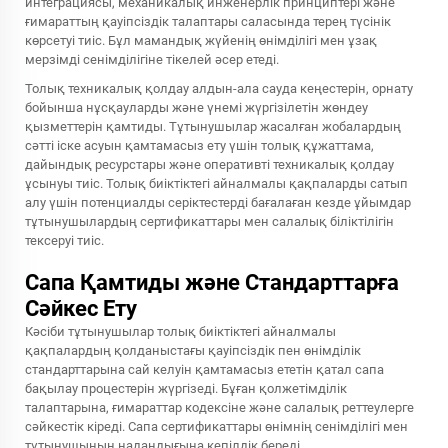
интеграциясы, механикалық инженерлік принциптері және
ғимараттың қауіпсіздік талаптары саласында терең түсінік
көрсетуі тиіс. Бұл мамандық жүйенің өнімділігі мен ұзақ
мерзімді сенімділігіне тікелей әсер етеді.
Толық техникалық қолдау алдын-ала сауда кеңестерін, орнату
бойынша нұсқауларды және үнемі жүргізілетін жөндеу
қызметтерін қамтиды. Тұтынушылар жасалған жобалардың
сәтті іске асуын қамтамасыз ету үшін толық құжаттама,
дайындық ресурстары және оперативті техникалық қолдау
ұсынуы тиіс. Толық биіктіктегі айналмалы қақпаларды сатып
алу үшін потенциалды серіктестерді бағалаған кезде ұйымдар
тұтынушылардың сертификаттары мен салалық біліктілігін
тексеруі тиіс.
Сапа Қамтиды және Стандарттарға
Сәйкес Ету
Кәсіби тұтынушылар толық биіктіктегі айналмалы
қақпалардың қолданыстағы қауіпсіздік пен өнімділік
стандарттарына сай келуін қамтамасыз ететін қатал сапа
бақылау процестерін жүргізеді. Бұған қолжетімділік
талаптарына, ғимараттар кодексіне және салалық реттеулерге
сәйкестік кіреді. Сапа сертификаттары өнімнің сенімділігі мен
тұтынушының надандығына кепілдік береді.