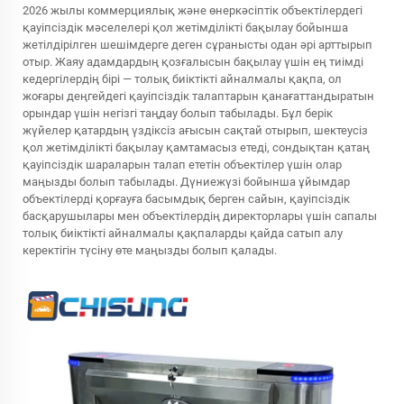
2026 жылы коммерциялық және өнеркәсіптік объектілердегі
қауіпсіздік мәселелері қол жетімділікті бақылау бойынша
жетілдірілген шешімдерге деген сұранысты одан әрі арттырып
отыр. Жаяу адамдардың қозғалысын бақылау үшін ең тиімді
кедергілердің бірі — толық биіктікті айналмалы қақпа, ол
жоғары деңгейдегі қауіпсіздік талаптарын қанағаттандыратын
орындар үшін негізгі таңдау болып табылады. Бұл берік
жүйелер қатардың үздіксіз ағысын сақтай отырып, шектеусіз
қол жетімділікті бақылау қамтамасыз етеді, сондықтан қатаң
қауіпсіздік шараларын талап ететін объектілер үшін олар
маңызды болып табылады. Дүниежүзі бойынша ұйымдар
объектілерді қорғауға басымдық берген сайын, қауіпсіздік
басқарушылары мен объектілердің директорлары үшін сапалы
толық биіктікті айналмалы қақпаларды қайда сатып алу
керектігін түсіну өте маңызды болып қалады.