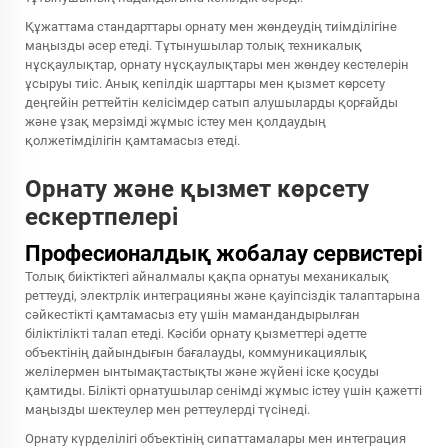
Құжаттама стандарттары орнату мен жөндеудің тиімділігіне
маңызды әсер етеді. Тұтынушылар толық техникалық
нұсқаулықтар, орнату нұсқаулықтары мен жөндеу кестелерін
ұсыруы тиіс. Анық кепілдік шарттары мен қызмет көрсету
деңгейін реттейтін келісімдер сатып алушыларды қорғайды
және ұзақ мерзімді жұмыс істеу мен қолдаудың
қолжетімділігін қамтамасыз етеді.
Орнату және қызмет көрсету
ескертпелері
Професионалдық жобалау сервистері
Толық биіктіктегі айналмалы қақпа орнатуы механикалық
реттеуді, электрлік интеграцияны және қауіпсіздік талаптарына
сәйкестікті қамтамасыз ету үшін мамандандырылған
біліктілікті талап етеді. Кәсіби орнату қызметтері әдетте
объектінің дайындығын бағалауды, коммуникациялық
желілермен ынтымақтастықты және жүйені іске қосуды
қамтиды. Білікті орнатушылар сенімді жұмыс істеу үшін қажетті
маңызды шектеулер мен реттеулерді түсінеді.
Орнату күрделілігі объектінің сипаттамалары мен интеграция