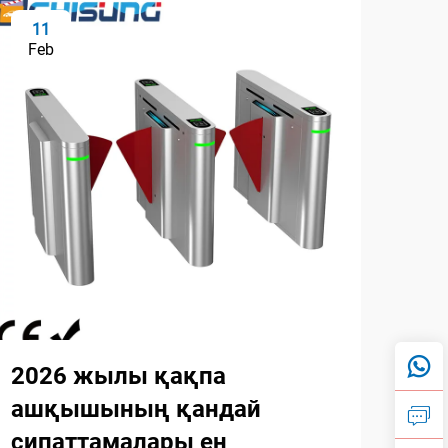
11
2
Feb
Fe
2026 жылы қақпа
20
ашқышының қандай
бұ
сипаттамалары ең
жа