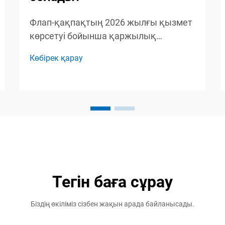
Флап-қақпақтың 2026 жылғы қызмет
көрсетуі бойынша қаржылық
жоспарлау жүйенің оптималды жұмыс
Көбірек қарау
істеуі үшін қажетті жалпы
инвестицияны әсер ететін әртүрлі
шығын факторларын толық түсінуді
талап етеді. Қазіргі заманғы жаяу
жүріп өтуге арналған қатынас
бақылау жүйелері, атап айтқанда...
Тегін баға сұрау
Біздің өкіліміз сізбен жақын арада байланысады.