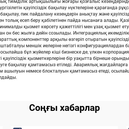
ық тиімділік артықшылығы жоғары қозғалыс кезеңдерінде
гізілетін қауіпсіздік бақылау нүктелеріне қарағанда рұқс
бақылау, пик пайдалану кезеңдерін анықтау және қауіпсі
ен толық есеп беру қабілетінен пайда нысанаға алады. Қаз
 минималды қызмет көрсету қажеттілігі мен ұзақ қызмет ет
ан он бес жылға дейін созылады. Интеграциялық икемділі
ттық компоненттер арқылы өзгеріп отыратын қауіпсіздік
табталуы меншік иелеріне негізгі конфигурациялардан ба
 осылайша бұл жүйелер кіші бизнеске де, үлкен корпорац
қауіпсіздік қызметкерлеріне бір уақытта бірнеше орынды 
уге бақылау қамтамасыз етіледі. Авариялық жағдайларға 
 ашылуын немесе блокталуын қамтамасыз етеді, осылайш
олдайды.
Соңғы хабарлар