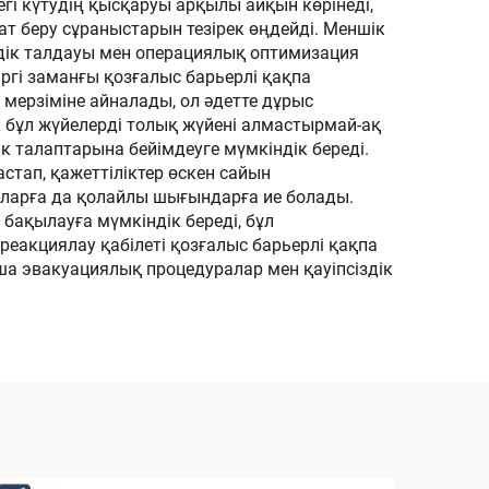
гі күтудің қысқаруы арқылы айқын көрінеді,
ат беру сұраныстарын тезірек өңдейді. Меншік
здік талдауы мен операциялық оптимизация
іргі заманғы қозғалыс барьерлі қақпа
у мерзіміне айналады, ол әдетте дұрыс
к бұл жүйелерді толық жүйені алмастырмай-ақ
 талаптарына бейімдеуге мүмкіндік береді.
стап, қажеттіліктер өскен сайын
ияларға да қолайлы шығындарға ие болады.
бақылауға мүмкіндік береді, бұл
реакциялау қабілеті қозғалыс барьерлі қақпа
а эвакуациялық процедуралар мен қауіпсіздік