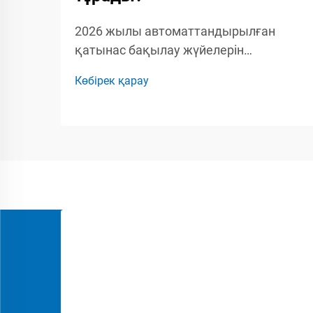
2026 жылы автоматтандырылған
қатынас бақылау жүйелерін
жоспарлайтын құрылыс
Көбірек қарау
басқарушылары, қауіпсіздік
мамандары мен кәсіпкерлер үшін бум-
бариерлік қақпақты орнатудың толық
шығын құрылымын түсіну маңызды.
Бум-бариерлік қақпаққа...