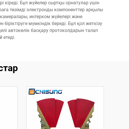
і кіреді. Бұл жүйелер сыртқы орнатулар үшін
ураға төзімді электронды компоненттер арқылы
 камералары, интерком жүйелері және
ріктіруге мүмкіндік береді. Бұл қол жеткізу
елі автокөлік басқару протоколдарын талап
 етеді.
стар