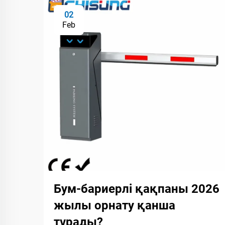
02
Feb
Бум-бариерлі қақпаны 2026
жылы орнату қанша
тұрады?