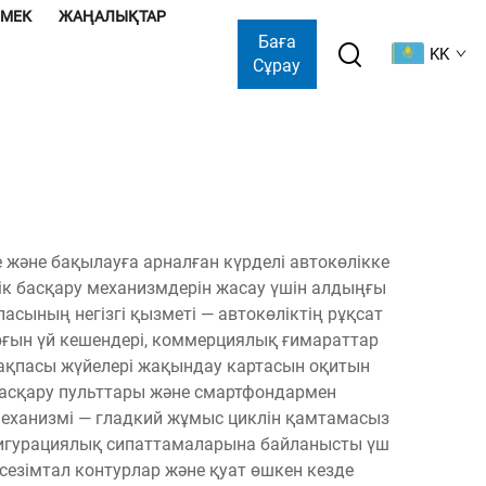
ӨМЕК
ЖАҢАЛЫҚТАР
Баға
KK
Сұрау
е және бақылауға арналған күрделі автокөлікке
лік басқару механизмдерін жасау үшін алдыңғы
ының негізгі қызметі — автокөліктің рұқсат
рғын үй кешендері, коммерциялық ғимараттар
к қақпасы жүйелері жақындау картасын оқитын
асқару пульттары және смартфондармен
 механизмі — гладкий жұмыс циклін қамтамасыз
конфигурациялық сипаттамаларына байланысты үш
сезімтал контурлар және қуат өшкен кезде