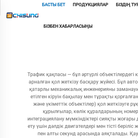
БАСТЫ БЕТ
ПРОДУКЦИЯЛАР
БІЗДІҢ Т
БІЗБЕН ХАБАРЛАСЫҢЫ
Трафик қақпасы — бұл әртүрлі объектілердегі 
арналған қол жеткізу басқару жүйесі. Бұл ав
қатарлы механикалық инженерияны заманауи 
етілген кіруін бақылау мен тұрақты қорғал
және үкіметтік объектілер) қол жеткізуге р
құрылғылар, көлік құралдарының номе
интеграциялану мүмкіндіктері сияқты жоғары 
ету үшін дәлдік двигателдері мен тісті беріл
пен алты секунд арасында аяқталады. Қау