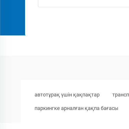
автотұрақ үшін қақпақтар
трансп
паркингке арналған қақпа бағасы