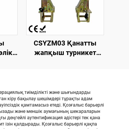
ы
CSYZM03 Қанатты
өлік
жапқыш турникет
шін
механизмі. Жаяу
шина.
адамдарды басқаруға
 10,1
арналған кіру
раны
бақылауы
операциялық тиімділікті және шығындарды
ан кіру бақылау шешімдері тұрақты адам
іпсіздік қамтамасыз етеді. Қозғалыс барьерлі
ақ туғызады және меншік аумағының шекараларын
ы деңгейлі аутентификация әдістері тек қана
дит ізін қалдырады. Қозғалыс барьерлі қақпа