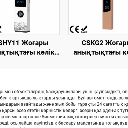
SHY11 Жоғары
CSKG2 Жоғар
қтықтағы көлік
анықтықтағы к
номерін тану
номерін тану ү
насы. «Dolphin I»
біріктірілген ма
лі. 18,5 дюймдық
«Seagull» моделі.
жоғары
дюймдық LCD эк
рі мен объектілердің басқарушылары үшін қауіпсіздікті, 
ибелік артықшылықтарды ұсынады. Бұл автоматтандырылғ
ықтықтағы LCD
ындарын азайтады және жыл бойы тұрақты 24 сағаттық қау
экраны
іне қарсы әсер ететін көріністік кедергі әсерін қазірден-
ді қосымшалар және биометриялық сканерлер сияқты алғыңғ
ереді, осылайша қауіпсіздік басқару мақсатында толық ау