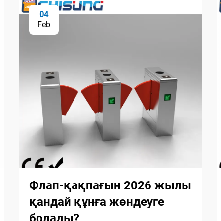
04
Feb
Флап-қақпағын 2026 жылы
қандай құнға жөндеуге
болады?