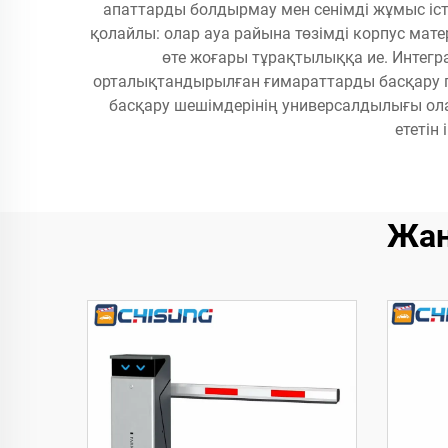
апаттарды болдырмау мен сенімді жұмыс істе
қолайлы: олар ауа райына төзімді корпус мат
өте жоғары тұрақтылыққа ие. Интегр
орталықтандырылған ғимараттарды басқару пл
басқару шешімдерінің универсалдылығы ола
ететін
Жаң