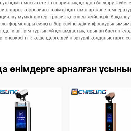
уді қамтамасыз ететін авариялық қолдан басқару жүйелер
ериалдары, коррозияға төзімді қаптамалар және температ
ациялау мүмкіндіктері трафик қақпасы жүйелерін бақылау
атформалары сияқты бар қауіпсіздік инфрақұрылымымен бі
рды кішігірім тұрғын үй қоғамдастықтарынан бастап күрд
 ірі өнеркәсіптік кешендерге дейін әртүрлі қолданыстарға сай
а өнімдерге арналған ұсыны