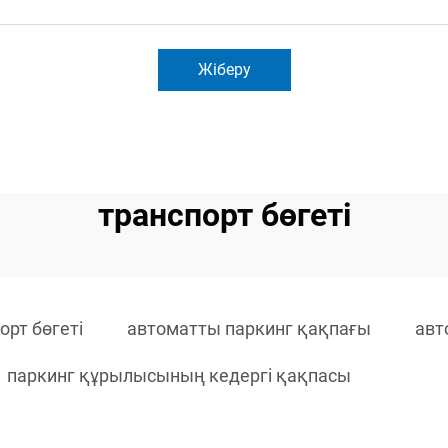
Жіберу
транспорт бөгеті
орт бөгеті
автоматты паркинг қақпағы
авт
паркинг құрылысының кедергі қақпасы