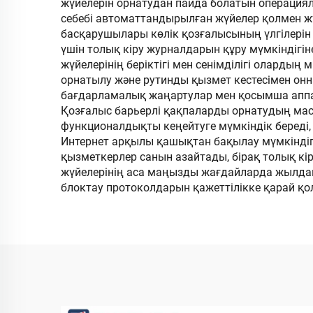
жүйелерін орнатудан пайда болатын операциял
себебі автоматтандырылған жүйелер қолмен жүр
басқарушылары көлік қозғалысының үлгілерін 
үшін толық кіру журналдарын құру мүмкіндігін
жүйелерінің беріктігі мен сенімділігі олардың
орнатылу және рутинды қызмет кестесімен онн
бағдарламалық жаңартулар мен қосымша аппара
Қозғалыс барьерлі қақпаларды орнатудың масш
функционалдықты кеңейтуге мүмкіндік береді,
Интернет арқылы қашықтан бақылау мүмкіндігі 
қызметкерлер санын азайтады, бірақ толық кір
жүйелерінің аса маңызды жағдайларда жылдам
блоктау протоколдарын қажеттілікке қарай қ