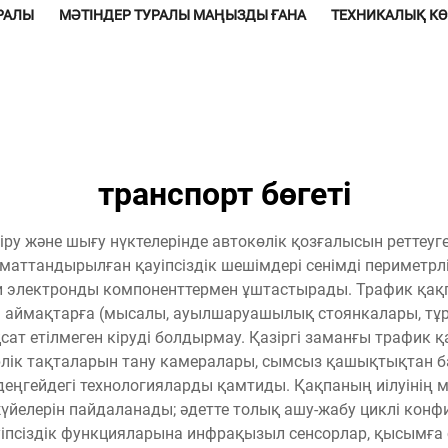
УРАЛЫ
МӘТІНДЕР ТУРАЛЫ МАҢЫЗДЫ ҒАНА
ТЕХНИКАЛЫҚ К
транспорт бөгеті
кіру және шығу нүктелерінде автокөлік қозғалысын реттеуг
томаттандырылған қауіпсіздік шешімдері сенімді периметр
электронды компоненттермен ұштастырады. Трафик қақпас
ған аймақтарға (мысалы, ауылшаруашылық стоянкалары, тұ
ұқсат етілмеген кіруді болдырмау. Қазіргі заманғы трафи
рлік тақталарын тану камералары, сымсыз қашықтықтан б
деңгейдегі технологияларды қамтиды. Қақпаның иілуінің
іс жүйелерін пайдаланады; әдетте толық ашу-жабу циклі 
іпсіздік функцияларына инфрақызыл сенсорлар, қысымға 