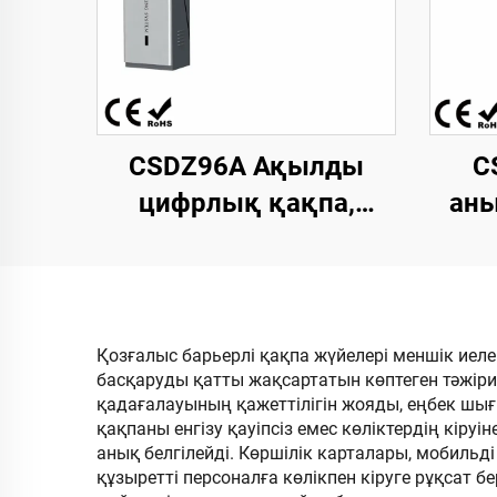
CSDZ96A Ақылды
C
цифрлық қақпа,
аны
қозғалтқышы
тұрақты токтың
маши
щеткалы емес түрі,
моде
адамсыз паркинг
Қозғалыс барьерлі қақпа жүйелері меншік иеле
басқаруды қатты жақсартатын көптеген тәжір
операциялары үшін
жар
қадағалауының қажеттілігін жояды, еңбек шығ
қақпаны енгізу қауіпсіз емес көліктердің кіру
анық белгілейді. Көршілік карталары, мобиль
құзыретті персоналға көлікпен кіруге рұқсат б