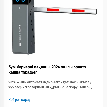
Бум-бариерлі қақпаны 2026 жылы орнату
қанша тұрады?
2026 жылы автоматтандырылған қатынас бақылау
жүйелерін жоспарлайтын құрылыс басқарушылары,
қауіпсіздік мамандары мен кәсіпкерлер үшін бум-
бариерлік қақпақты орнатудың толық шығын
Көбірек қарау
құрылымын түсіну маңызды. Бум-бариерлік қақпаққа...