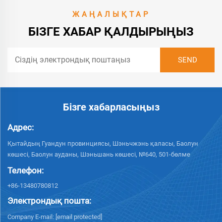
ЖАҢАЛЫҚТАР
БІЗГЕ ХАБАР ҚАЛДЫРЫҢЫЗ
Бізге хабарласыңыз
Адрес:
Қытайдың Гуандун провинциясы, Шэньчжэнь қаласы, Баолун
көшесі, Баолун ауданы, Шэньшань көшесі, №640, 501-бөлме
Телефон:
+86-13480780812
Электрондық пошта:
Company E-mail:
[email protected]