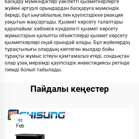
басқару мүмкіндіктері уәкілетті қызметкерлерге
жүйені әртүрлі орындардан басқаруға мүмкіндік
береді, бұл ыңғайлылық пен қауіпсіздікке реакция
уақытын жақсартады. Қызмет көрсету талаптары
қарапайым: көбінесе күнделікті қызмет көрсету
жұмыстарын қалыпты объектілерді қызмет көрсету
қызметкерлері оңай орындай алады. Бұл жүйелердің
тұрақтылығы олардың көптеген жылдар бойы
тұрақты жұмыс істеуін қамтамасыз етеді, сондықтан
олар ұзақ мерзімді қауіпсіздік инвестициясы ретінде
тиімді болып табылады.
Пайдалы кеңестер
02
Feb