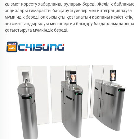
қызмет көрсету хабарландыруларын береді. Желілік байланыс
опциялары ғимаратты басқару жүйелерімен интеграциялауға
мүмкіндік береді, ол сызықты қозғалатын қақпаны кеңістіктің
автоматтандырылуы мен энергия басқару бағдарламаларына
қатыстыруға мүмкіндік береді.