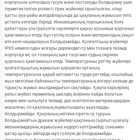
корпусына ылғалдың түсуін және ластануды болдырмау үшін
герметиктелген роликті тірек жүйелері орнатылған, олар
қатты ауа-райы жағдайларында да қақпаның жұмысын тегіс
ұстауға кепілдік береді. Инновациялық порошкалық бояу
қабаттары ультракүлгін сәулелерге қарсы қосымша қорғаныс
қамтамасыз етеді, бұл түстің солуын және материалдың уақыт
өте келе нашарлауын болдырмайды. Қозғалтқыш жүйелері
IP65 немесе одан жоғары дәрежедегі су мен тозаңға төзімді
корпусқа ие, ол тозаңның ішке түсуі мен судың сіңуінен
қорғаныс қамтамасыз етеді. Температураны реттеу жүйелері
қозғалтқыштың жұмысын қоршаған ортаның
температурасына қарай автоматты түрде реттейді, осылайша
жыл мезгіліне байланысты температураның өзгеруі кезінде де
тұрақты жұмыс жылдамдығын сақтайды. Қақпа барьерінің
рельс жүйесі термиялық циклдің әсерінен пайда болатын
кеңею мен сығылуға төзімді, дәл есептелген материалдардан
жасалған, ол қақпаның жұмысындағы ақауларды
болдырмайды. Қақпаның негізіне кіретін су тұруын
болдырмайтын дренаж жүйелері қақпаның сырғып қозғалу
механизмдерінің жұмысына кедергі келтірмейді, сонымен
қатар қысқы айларда мұз түзілуін де болдырмайды.