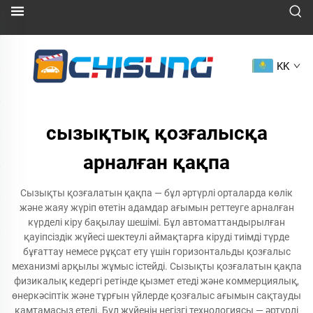
KK
сызықтық қозғалысқа
арналған қақпа
Сызықты қозғалатын қақпа — бұл әртүрлі орталарда көлік
және жаяу жүріп өтетін адамдар ағымын реттеуге арналған
күрделі кіру бақылау шешімі. Бұл автоматтандырылған
қауіпсіздік жүйесі шектеулі аймақтарға кіруді тиімді түрде
бұғаттау немесе рұқсат ету үшін горизонтальды қозғалыс
механизмі арқылы жұмыс істейді. Сызықты қозғалатын қақпа
физикалық кедергі ретінде қызмет етеді және коммерциялық,
өнеркәсіптік және тұрғын үйлерде қозғалыс ағымын сақтауды
қамтамасыз етеді. Бұл жүйенің негізгі технологиясы — әртүрлі