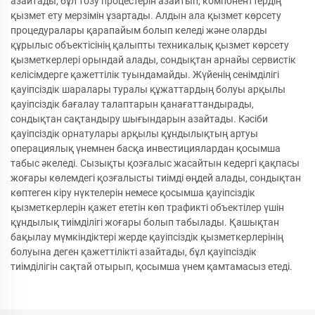
азайтады, бұл тозу процестерін азайтып, компоненттердің
қызмет ету мерзімін ұзартады. Алдын ала қызмет көрсету
процедуралары қарапайым болып келеді және оларды
құрылыс объектісінің қалыпты техникалық қызмет көрсету
қызметкерлері орындай алады, сондықтан арнайы сервистік
келісімдерге қажеттілік туындамайды. Жүйенің сенімділігі
қауіпсіздік шаралары туралы құжаттардың болуы арқылы
қауіпсіздік бағалау талаптарын қанағаттандырады,
сондықтан сақтандыру шығындарын азайтады. Кәсіби
қауіпсіздік орнатулары арқылы құндылықтың артуы
операциялық үнемнен басқа инвестициялардан қосымша
табыс әкеледі. Сызықты қозғалыс жасайтын кедергі қақпасы
жоғары көлемдегі қозғалысты тиімді өңдей алады, сондықтан
көптеген кіру нүктелерін немесе қосымша қауіпсіздік
қызметкерлерін қажет ететін көп трафикті объектілер үшін
құндылық тиімділігі жоғары болып табылады. Қашықтан
бақылау мүмкіндіктері жерде қауіпсіздік қызметкерлерінің
болуына деген қажеттілікті азайтады, бұл қауіпсіздік
тиімділігін сақтай отырып, қосымша үнем қамтамасыз етеді.