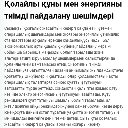
Қолайлы құны мен энергияны
тиімді пайдалану шешімдері
Сызықты қозғалыс жасайтын кедергі қақпа өзінің төмен
операциялық шығындары мен жоғары энергиялық тиімділік
стандарттары арқылы ерекше құндылық ұсынады. Бұл
экономикалық артықшылық жүйенің пайдалану мерзімі
бойынша барынша маңызды болып табылады және
альтернативті кіру бақылау шешімдерімен салыстырғанда
қолайлы үнем қамтамасыз етеді. Энергияны тиімді
пайдалануға бағытталған дизайн айнымалы жылдамдықтағы
қозғалтқыш жүйелерін қамтиды, олар қолданыстағы нақты
операциялық талаптарға сәйкес қуаттың тұтынуын
автоматты түрде реттейді, сондықтан қалыпты жұмыс істеу
кезінде электр энергиясының тұтынуын азайтады. Күту
режиміндегі қуат тұтынуы шамалы болып табылады, ал
жетілдірілген ұйқы режимдері жүйені қажет болған кезде дереу
іске қосуға дайын ұстап тұратын уақытта энергия тұтынуын
минималды деңгейге дейін төмендетеді. Сызықты қозғалыс
жасайтын кедергі қақпасы арнайы жоғары кернеу