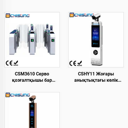
CSM3610 Серво
CSHY11 Жоғары
қозғалтқышы бар
анықтықтағы көлік
жылдамдықты қақпа,
номерін тану машинасы.
жаяу жүргіншілерге
«Dolphin I» моделі. 18,5
арналған турникет
дюймдық жоғары
L2800*W220*H1000 мм,
жарықтықтағы LCD
ыстықтай
экраны
домалақталған болат,
метрополитен/станция