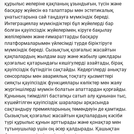
құрылыс иелеріне қақпаның ұзындығын, түсін және
басқару жүйесін өз талаптары мен эстетикалық
ұнатыстарына сай таңдауға мүмкіндік береді.
Интеграциялау мүмкіндіктері бұл жүйелерді бар
болған қауіпсіздік жүйелерімен, кіруге бақылау
желілерімен және ғимараттарды басқару
платформаларымен үйлесімді түрде біріктіруге
мүмкіндік береді. Сызықтық қозғалыс жасайтын
қақпалардың жылдам ашу және жабылу циклдары
қозғалыс қатарындағы кешігулерді азайтады, бірақ
қауіпсіздік бұтіндігін сақтайды. Кедергілерді анықтау
сенсорлары мен авариялық тоқтату қызметтері
сияқты қауіпсіздік функциялары көліктер мен жаяу
жүргіншілерді мүмкін болатын апаттардан қорғайды.
Құнының тиімділігі бастапқы сатып алу құнынан тыс,
күшейтілген қауіпсіздік шаралары арқасында
сақтандыру премияларының төмендеуін де қамтиды.
Сызықтық қозғалыс жасайтын қақпалардың кәсіби
түрі құрылыс құнын арттырады және қонақтар мен
тұтынушылар үшін оң әсер қалдырады. Қашықтан