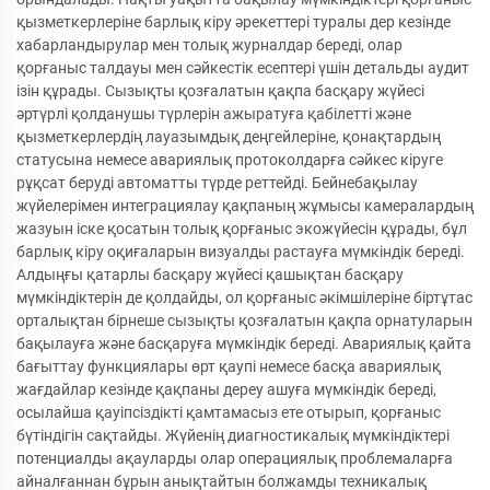
қызметкерлеріне барлық кіру әрекеттері туралы дер кезінде
хабарландырулар мен толық журналдар береді, олар
қорғаныс талдауы мен сәйкестік есептері үшін детальды аудит
ізін құрады. Сызықты қозғалатын қақпа басқару жүйесі
әртүрлі қолданушы түрлерін ажыратуға қабілетті және
қызметкерлердің лауазымдық деңгейлеріне, қонақтардың
статусына немесе авариялық протоколдарға сәйкес кіруге
рұқсат беруді автоматты түрде реттейді. Бейнебақылау
жүйелерімен интеграциялау қақпаның жұмысы камералардың
жазуын іске қосатын толық қорғаныс экожүйесін құрады, бұл
барлық кіру оқиғаларын визуалды растауға мүмкіндік береді.
Алдыңғы қатарлы басқару жүйесі қашықтан басқару
мүмкіндіктерін де қолдайды, ол қорғаныс әкімшілеріне біртұтас
орталықтан бірнеше сызықты қозғалатын қақпа орнатуларын
бақылауға және басқаруға мүмкіндік береді. Авариялық қайта
бағыттау функциялары өрт қаупі немесе басқа авариялық
жағдайлар кезінде қақпаны дереу ашуға мүмкіндік береді,
осылайша қауіпсіздікті қамтамасыз ете отырып, қорғаныс
бүтіндігін сақтайды. Жүйенің диагностикалық мүмкіндіктері
потенциалды ақауларды олар операциялық проблемаларға
айналғаннан бұрын анықтайтын болжамды техникалық