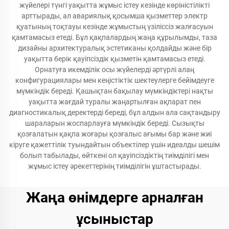
жүйелері түнгі уақытта жұмыс істеу кезінде көріністілікті
арттырады, ал авариялық қосымша қызметтер электр
қуатының тоқтауы кезінде жұмыстың үзіліссіз жалғасуын
қамтамасыз етеді. Бұл қақпалардың жаңа құрылымды, таза
дизайны архитектуралық эстетиканы қолдайды және бір
уақытта берік қауіпсіздік қызметін қамтамасыз етеді.
Орнатуға икемділік осы жүйелерді әртүрлі алаң
конфигурациялары мен кеңістіктік шектеулерге бейімдеуге
мүмкіндік береді. Қашықтан бақылау мүмкіндіктері нақты
уақытта жағдай туралы жаңартылған ақпарат пен
диагностикалық деректерді береді, бұл алдын ала сақтандыру
шараларын жоспарлауға мүмкіндік береді. Сызықты
қозғалатын қақпа жоғары қозғалыс ағымы бар және жиі
кіруге қажеттілік туындайтын объектілер үшін идеалды шешім
болып табылады, өйткені ол қауіпсіздіктің тиімділігі мен
жұмыс істеу әрекеттерінің тиімділігін ұштастырады.
Жаңа өнімдерге арналған
ұсыныстар