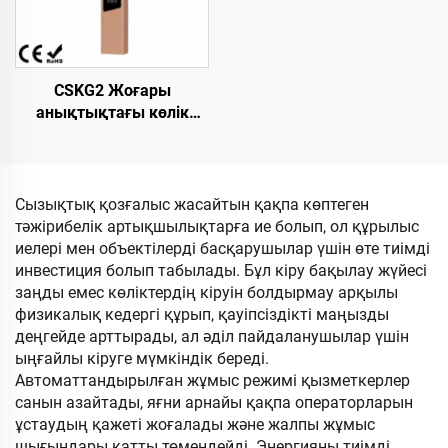
кіруіне арналған
қысудан қорғайтын
CSKG2 Жоғары
анықтықтағы көлік
номерін тану үшін
біріктірілген машина.
«Seagull» моделі. 10,1
дюймдық LCD экраны
Сызықтық қозғалыс жасайтын қақпа көптеген
тәжірибелік артықшылықтарға ие болып, ол құрылыс
иелері мен объектілерді басқарушылар үшін өте тиімді
инвестиция болып табылады. Бұл кіру бақылау жүйесі
заңды емес көліктердің кіруін болдырмау арқылы
физикалық кедергі құрып, қауіпсіздікті маңызды
деңгейде арттырады, ал әділ пайдаланушылар үшін
ыңғайлы кіруге мүмкіндік береді.
Автоматтандырылған жұмыс режимі қызметкерлер
санын азайтады, яғни арнайы қақпа операторларын
ұстаудың қажеті жоғалады және жалпы жұмыс
шығындары қатты төмендейді. Энергияны тиімді