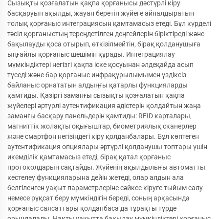
Сызықты қозғалатын қақпа қорғанысы дәстүрлі кіру
басқаруын ақылды, жауап беретін жүйеге айналдыратын
толық қорғаныс интеграциясын қамтамасыз етеді. Бұл күрделі
тәсіл қорғаныстың тереңдетілген деңгейлерін біріктіреді және
бақылауды қоса отырып, өткізілмейтін, бірақ қолданушыға
ыңғайлы қорғаныс шешімін құрады. Интеграциялау
мүмкіндіктері негізгі қақпа іске қосуынан әлдеқайда асып
түседі және бар қорғаныс инфрақұрылымымен үздіксіз
байланыс орнататын алдыңғы қатарлы функцияларды
қамтиды. Қазіргі заманғы сызықты қозғалатын қақпа
жүйелері әртүрлі аутентификация әдістерін қолдайтын жаңа
заманғы басқару панельдерін қамтиды: RFID карталары,
магниттік жолақты оқығыштар, биометриялық сканерлер
және смартфон негізіндегі кіру қолданбалары. Бұл көптеген
аутентификация опциялары әртүрлі қолданушы топтары үшін
икемділік қамтамасыз етеді, бірақ қатал қорғаныс
протоколдарын сақтайды. Жүйенің ақылдылығы автоматты
кестелеу функцияларына дейін жетеді, олар алдын ала
белгіленген уақыт параметрлеріне сәйкес кіруге тыйым салу
немесе рұқсат беру мүмкіндігін береді, соның арқасында
қорғаныс саясаттары қолданбаса да тұрақты түрде
орындалады. Нақты уақытта бақылау мүмкіндіктері қорғаныс