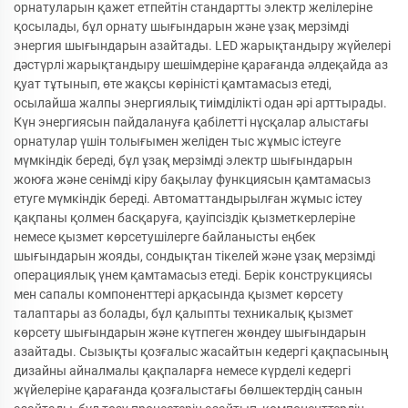
орнатуларын қажет етпейтін стандартты электр желілеріне
қосылады, бұл орнату шығындарын және ұзақ мерзімді
энергия шығындарын азайтады. LED жарықтандыру жүйелері
дәстүрлі жарықтандыру шешімдеріне қарағанда әлдеқайда аз
қуат тұтынып, өте жақсы көріністі қамтамасыз етеді,
осылайша жалпы энергиялық тиімділікті одан әрі арттырады.
Күн энергиясын пайдалануға қабілетті нұсқалар алыстағы
орнатулар үшін толығымен желіден тыс жұмыс істеуге
мүмкіндік береді, бұл ұзақ мерзімді электр шығындарын
жоюға және сенімді кіру бақылау функциясын қамтамасыз
етуге мүмкіндік береді. Автоматтандырылған жұмыс істеу
қақпаны қолмен басқаруға, қауіпсіздік қызметкерлеріне
немесе қызмет көрсетушілерге байланысты еңбек
шығындарын жояды, сондықтан тікелей және ұзақ мерзімді
операциялық үнем қамтамасыз етеді. Берік конструкциясы
мен сапалы компоненттері арқасында қызмет көрсету
талаптары аз болады, бұл қалыпты техникалық қызмет
көрсету шығындарын және күтпеген жөндеу шығындарын
азайтады. Сызықты қозғалыс жасайтын кедергі қақпасының
дизайны айналмалы қақпаларға немесе күрделі кедергі
жүйелеріне қарағанда қозғалыстағы бөлшектердің санын