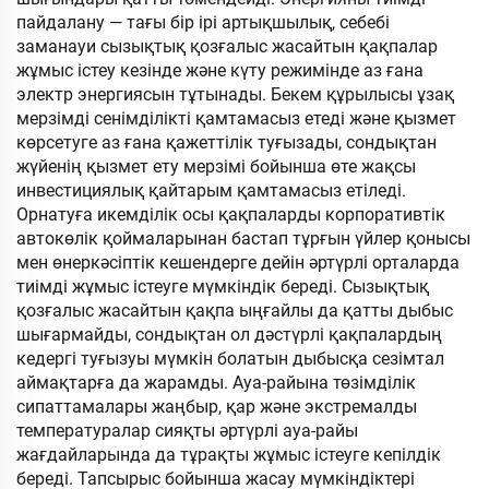
пайдалану — тағы бір ірі артықшылық, себебі
заманауи сызықтық қозғалыс жасайтын қақпалар
жұмыс істеу кезінде және күту режимінде аз ғана
электр энергиясын тұтынады. Бекем құрылысы ұзақ
мерзімді сенімділікті қамтамасыз етеді және қызмет
көрсетуге аз ғана қажеттілік туғызады, сондықтан
жүйенің қызмет ету мерзімі бойынша өте жақсы
инвестициялық қайтарым қамтамасыз етіледі.
Орнатуға икемділік осы қақпаларды корпоративтік
автокөлік қоймаларынан бастап тұрғын үйлер қонысы
мен өнеркәсіптік кешендерге дейін әртүрлі орталарда
тиімді жұмыс істеуге мүмкіндік береді. Сызықтық
қозғалыс жасайтын қақпа ыңғайлы да қатты дыбыс
шығармайды, сондықтан ол дәстүрлі қақпалардың
кедергі туғызуы мүмкін болатын дыбысқа сезімтал
аймақтарға да жарамды. Ауа-райына төзімділік
сипаттамалары жаңбыр, қар және экстремалды
температуралар сияқты әртүрлі ауа-райы
жағдайларында да тұрақты жұмыс істеуге кепілдік
береді. Тапсырыс бойынша жасау мүмкіндіктері