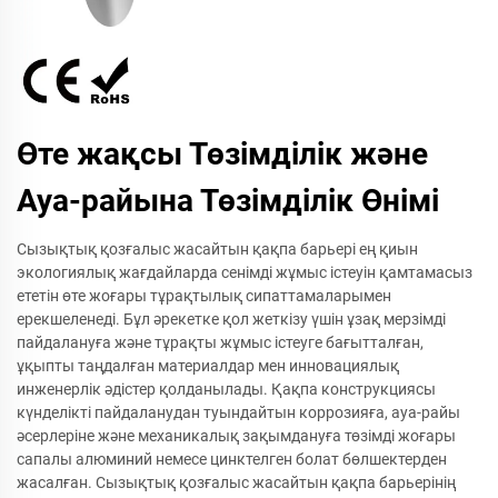
Өте жақсы Төзімділік және
Ауа-райына Төзімділік Өнімі
Сызықтық қозғалыс жасайтын қақпа барьері ең қиын
экологиялық жағдайларда сенімді жұмыс істеуін қамтамасыз
ететін өте жоғары тұрақтылық сипаттамаларымен
ерекшеленеді. Бұл әрекетке қол жеткізу үшін ұзақ мерзімді
пайдалануға және тұрақты жұмыс істеуге бағытталған,
ұқыпты таңдалған материалдар мен инновациялық
инженерлік әдістер қолданылады. Қақпа конструкциясы
күнделікті пайдаланудан туындайтын коррозияға, ауа-райы
әсерлеріне және механикалық зақымдануға төзімді жоғары
сапалы алюминий немесе цинктелген болат бөлшектерден
жасалған. Сызықтық қозғалыс жасайтын қақпа барьерінің