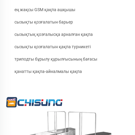
ең жақсы GSM қақпа ашқышы
сызықты қозғалатын барьер
сызықтық қозғалысқа арналған қақпа
сызықты қозғалатын қақпа турникеті
триподты бұрылу құрылғысының бағасы
қанатты қақпа-айналмалы қақпа