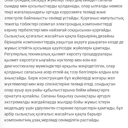
Электрондық басқару жүйелері теңіз деңгейіндегі сапалы
сымдар мен қосылыстарды қолданады, олар ылғалды немесе
теңіз жағалауындағы ортада коррозияға төзімді және
электрлік байланысты сенімді ұстайды. Қорғаныс импульстық
тежегіш тізбектері сезімтал электрондық компоненттерді
кернеу тербелістері мен найзағай соққысынан қорғайды.
Сызықтық қозғалыс жасайтын қақпа барьерінің дизайны
біріншілік компоненттердің уақытша ақауға ұшыраған кезде де
жұмыс істейтін қосымша қауіпсіздік жүйелерін қамтиды.
Регулярлық техникалық қызмет көрсету процедуралары
қызмет көрсетуге ыңғайлы нүктелер мен өзін-өзі
диагностикалау мүмкіндіктері арқылы жеңілдетілген, олар
қолданыс сапасына әсер етпей-ақ тозу белгілерін алдын ала
анықтайды. Берік конструкция бұл жүйелерді жоғары жел
жүктемелері мен жер сілкіністеріне төзімді етеді, сондықтан
олар ауыр ауа-райы құбылыстарына бейім аймақтарға
орнатуға қолайлы. Сапаны бақылау сынақтары әртүрлі
экстремалды жағдайларда жылдар бойы жұмыс істеуін
модельдеу үшін үдеуленген старение процестерін қамтиды, бұл
әрбір сызықтық қозғалыс жасайтын қақпа барьері
компонентінің ұзақ мерзімді сенімділігін растайды.