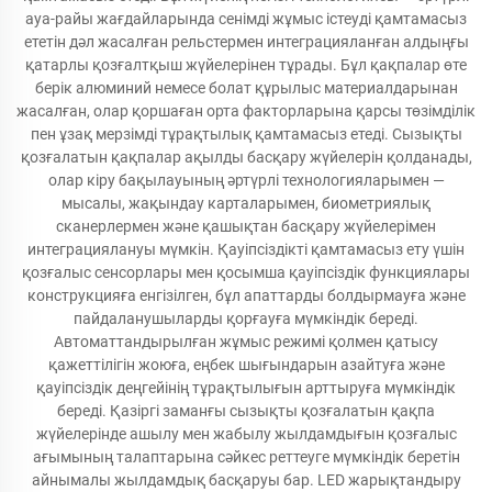
ауа-райы жағдайларында сенімді жұмыс істеуді қамтамасыз
ететін дәл жасалған рельстермен интеграцияланған алдыңғы
қатарлы қозғалтқыш жүйелерінен тұрады. Бұл қақпалар өте
берік алюминий немесе болат құрылыс материалдарынан
жасалған, олар қоршаған орта факторларына қарсы төзімділік
пен ұзақ мерзімді тұрақтылық қамтамасыз етеді. Сызықты
қозғалатын қақпалар ақылды басқару жүйелерін қолданады,
олар кіру бақылауының әртүрлі технологияларымен —
мысалы, жақындау карталарымен, биометриялық
сканерлермен және қашықтан басқару жүйелерімен
интеграциялануы мүмкін. Қауіпсіздікті қамтамасыз ету үшін
қозғалыс сенсорлары мен қосымша қауіпсіздік функциялары
конструкцияға енгізілген, бұл апаттарды болдырмауға және
пайдаланушыларды қорғауға мүмкіндік береді.
Автоматтандырылған жұмыс режимі қолмен қатысу
қажеттілігін жоюға, еңбек шығындарын азайтуға және
қауіпсіздік деңгейінің тұрақтылығын арттыруға мүмкіндік
береді. Қазіргі заманғы сызықты қозғалатын қақпа
жүйелерінде ашылу мен жабылу жылдамдығын қозғалыс
ағымының талаптарына сәйкес реттеуге мүмкіндік беретін
айнымалы жылдамдық басқаруы бар. LED жарықтандыру