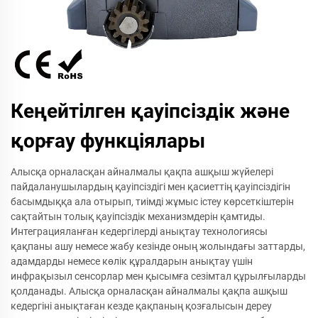
Кеңейтілген қауіпсіздік және
қорғау функціялары
Алысқа орналасқан айналмалы қақпа ашқыш жүйелері
пайдаланушылардың қауіпсіздігі мен қасиеттің қауіпсіздігін
басымдыққа ала отырып, тиімді жұмыс істеу көрсеткіштерін
сақтайтын толық қауіпсіздік механизмдерін қамтиды.
Интеграцияланған кедергілерді анықтау технологиясы
қақпаны ашу немесе жабу кезінде оның жолындағы заттарды,
адамдарды немесе көлік құралдарын анықтау үшін
инфрақызыл сенсорлар мен қысымға сезімтал құрылғыларды
қолданады. Алысқа орналасқан айналмалы қақпа ашқыш
кедергіні анықтаған кезде қақпаның қозғалысын дереу