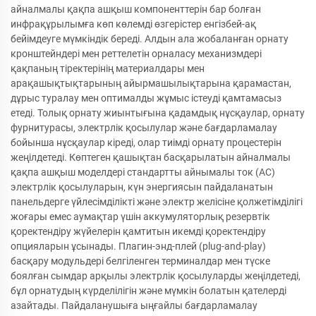
айналмалы қақпа ашқыш компоненттерін бар болған
инфрақұрылымға көп көлемді өзгерістер енгізбей-ақ
бейімдеуге мүмкіндік береді. Алдын ала жобаланған орнату
кронштейндері мен реттелетін орналасу механизмдері
қақпаның тіректерінің материалдары мен
арақашықтықтарының айырмашылықтарына қарамастан,
дұрыс туралау мен оптималды жұмыс істеуді қамтамасыз
етеді. Толық орнату жиынтығына қадамдық нұсқаулар, орнату
фурнитурасы, электрлік қосылулар және бағдарламалау
бойынша нұсқаулар кіреді, олар тиімді орнату процестерін
жеңілдетеді. Көптеген қашықтан басқарылатын айналмалы
қақпа ашқыш моделдері стандартты айнымалы ток (AC)
электрлік қосылуларын, күн энергиясын пайдаланатын
панельдерге үйлесімділікті және электр желісіне қолжетімділігі
жоғары емес аумақтар үшін аккумуляторлық резервтік
қоректендіру жүйелерін қамтитын икемді қоректендіру
опцияларын ұсынады. Плагин-энд-плей (plug-and-play)
басқару модульдері белгіленген терминалдар мен түске
боялған сымдар арқылы электрлік қосылуларды жеңілдетеді,
бұл орнатудың күрделілігін және мүмкін болатын қателерді
азайтады. Пайдаланушыға ыңғайлы бағдарламалау