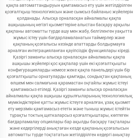
қақпа автоматтандыруын қамтамасыз ету үшін жетілдірілген
қозғалтқыш технологиясын және сымсыз байланыс жүйелерін
қолданады. Алысқа орналасқан айналмалы қақпа
ашқышының негізгі қызметтеріне алыстан басқару арқылы
қақпаны автоматты түрде ашу мен жабу, белгіленген уақытта
жұмыс істеу үшін бағдарламаланатын таймерлер және
қақпаның қозғалысы кезінде апаттарды болдырмауға
арналған интеграцияланған қауіпсіздік функциялары кіреді.
Қазіргі заманғы алысқа орналасқан айналмалы қақпа
ашқышы жүйелері қос қақпалар үшін екі қозғалтқышты
конфигурацияларды немесе жеке қақпа панельдері үшін бір
қозғалтқышты орнатуларды қамтиды, сондықтан қақпаның
өлшемі мен салмағына қарамастан оңтайлы жұмыс істеуі
қамтамасыз етіледі. Қазіргі заманғы алысқа орналасқан
айналмалы қақпа ашқышы құрылғыларының технологиялық
мүмкіндіктеріне қатты жұмыс істеуге арналған, ұзақ қызмет
ету мерзімін қамтамасыз ететін және тыныш жұмыс істейтін
тұрақты токтың щеткаларсыз қозғалтқыштары, көптеген
бағдарламалау опциялары бар ақылды басқару тақталары
және кедергілерді анықтаған кезде қақпаның қозғалысын
автоматты түрде тоқтататын жетілдірілген кедергі анықтау