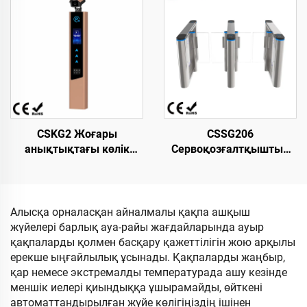
мин Индор Премиум кіруі
ені х 980 мм биіктік LED
жоғары деңгейлі
жолағы бар ені
кеңістіктер үшін
үлкейтілген шығыңқы
дизайн
CSKG2 Жоғары
CSSG206
анықтықтағы көлік
Сервоқозғалтқыштың
номерін тану үшін
жылдамдығын
біріктірілген машина.
реттейтін қақпа, кіру-
«Seagull» моделі. 10,1
шығу үшін айналмалы
дюймдық LCD экраны
турникет,
Алысқа орналасқан айналмалы қақпа ашқыш
L1500×W150×H980 мм,
жүйелері барлық ауа-райы жағдайларында ауыр
304 маркалы шойын
қақпаларды қолмен басқару қажеттілігін жою арқылы
және акрил, қосымша
ерекше ыңғайлылық ұсынады. Қақпаларды жаңбыр,
қауіпсіздік үшін
қар немесе экстремалды температурада ашу кезінде
тапсырыс бойынша
меншік иелері қиындыққа ұшырамайды, өйткені
жоғарғы бөлігі
автоматтандырылған жүйе көлігіңіздің ішінен