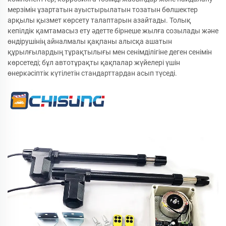
мерзімін ұзартатын ауыстырылатын тозатын бөлшектер
арқылы қызмет көрсету талаптарын азайтады. Толық
кепілдік қамтамасыз ету әдетте бірнеше жылға созылады және
өндірушінің айналмалы қақпаны алысқа ашатын
құрылғылардың тұрақтылығы мен сенімділігіне деген сенімін
көрсетеді; бұл автотұрақты қақпалар жүйелері үшін
өнеркәсіптік күтілетін стандарттардан асып түседі.