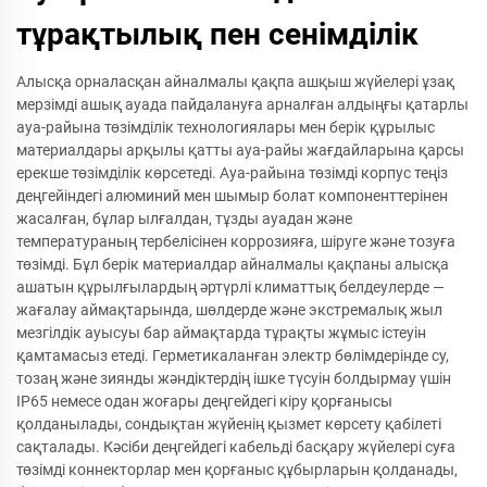
тұрақтылық пен сенімділік
Алысқа орналасқан айналмалы қақпа ашқыш жүйелері ұзақ
мерзімді ашық ауада пайдалануға арналған алдыңғы қатарлы
ауа-райына төзімділік технологиялары мен берік құрылыс
материалдары арқылы қатты ауа-райы жағдайларына қарсы
ерекше төзімділік көрсетеді. Ауа-райына төзімді корпус теңіз
деңгейіндегі алюминий мен шымыр болат компоненттерінен
жасалған, бұлар ылғалдан, тұзды ауадан және
температураның тербелісінен коррозияға, шіруге және тозуға
төзімді. Бұл берік материалдар айналмалы қақпаны алысқа
ашатын құрылғылардың әртүрлі климаттық белдеулерде —
жағалау аймақтарында, шөлдерде және экстремалық жыл
мезгілдік ауысуы бар аймақтарда тұрақты жұмыс істеуін
қамтамасыз етеді. Герметикаланған электр бөлімдерінде су,
тозаң және зиянды жәндіктердің ішке түсуін болдырмау үшін
IP65 немесе одан жоғары деңгейдегі кіру қорғанысы
қолданылады, сондықтан жүйенің қызмет көрсету қабілеті
сақталады. Кәсіби деңгейдегі кабельді басқару жүйелері суға
төзімді коннекторлар мен қорғаныс құбырларын қолданады,