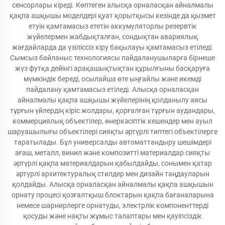
сенсорлары кіреді. Көптеген алысқа орналасқан айналмалы
қақпа ашқышы моделдері қуат қорытқысы кезінде да қызмет
етуін қамтамасыз ететін аккумуляторлы резервтік
жүйелермен жабдықталған, сондықтан авариялық
жағдайларда да үзіліссіз кіру бақылауы қамтамасыз етіледі.
Сымсыз байланыс технологиясы пайдаланушыларға бірнеше
жүз футқа дейінгі арақашықтықтан құрылғыны басқаруға
мүмкіндік береді, осылайша өте ыңғайлы және икемді
пайдалану қамтамасыз етіледі. Алысқа орналасқан
айналмалы қақпа ашқышы жүйелерінің қолданылу аясы
тұрғын үйлердің кіріс жолдары, қорғалған тұрғын аудандары,
коммерциялық объектілер, өнеркәсіптік кешендер мен ауыл
шаруашылығы объектілері сияқты әртүрлі типтегі объектілерге
таратылады. Бұл универсалды автоматтандыру шешімдері
ағаш, металл, винил және композитті материалдар сияқты
әртүрлі қақпа материалдарын қабылдайды, сонымен қатар
әртүрлі архитектуралық стилдер мен дизайн таңдауларын
қолдайды. Алысқа орналасқан айналмалы қақпа ашқышын
орнату процесі қозғалтқыш блоктарын қақпа бағаналарына
немесе шарнирлерге орнатуды, электрлік компоненттерді
қосуды және нақты жұмыс талаптары мен қауіпсіздік