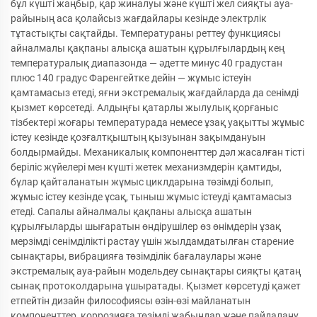
бұл күшті жаңбыр, қар жиналуы және күшті жел сияқты ауа-
райының аса қолайсыз жағдайлары кезінде электрлік
тұтастықты сақтайды. Температураны реттеу функциясы
айналмалы қақпаны алысқа ашатын құрылғылардың кең
температуралық диапазонда — әдетте минус 40 градустан
плюс 140 градус Фаренгейтке дейін — жұмыс істеуін
қамтамасыз етеді, яғни экстремалық жағдайларда да сенімді
қызмет көрсетеді. Алдыңғы қатарлы жылулық қорғаныс
тізбектері жоғары температурада немесе ұзақ уақытты жұмыс
істеу кезінде қозғалтқыштың қызуынан зақымдануын
болдырмайды. Механикалық компоненттер дәл жасалған тісті
беріліс жүйелері мен күшті жетек механизмдерін қамтиды,
бұлар қайталанатын жұмыс циклдарына төзімді болып,
жұмыс істеу кезінде ұсақ, тыныш жұмыс істеуді қамтамасыз
етеді. Сапалы айналмалы қақпаны алысқа ашатын
құрылғыларды шығаратын өндірушілер өз өнімдерін ұзақ
мерзімді сенімділікті растау үшін жылдамдатылған старение
сынақтары, вибрацияға төзімділік бағалаулары және
экстремалық ауа-райын модельдеу сынақтары сияқты қатаң
сынақ протоколдарына ұшыратады. Қызмет көрсетуді қажет
етпейтін дизайн философиясы өзін-өзі майланатын
компоненттер, коррозияға төзімді жабындар және пайдалану