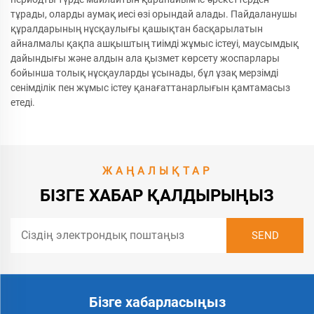
тұрады, оларды аумақ иесі өзі орындай алады. Пайдаланушы
құралдарының нұсқаулығы қашықтан басқарылатын
айналмалы қақпа ашқыштың тиімді жұмыс істеуі, маусымдық
дайындығы және алдын ала қызмет көрсету жоспарлары
бойынша толық нұсқауларды ұсынады, бұл ұзақ мерзімді
сенімділік пен жұмыс істеу қанағаттанарлығын қамтамасыз
етеді.
ЖАҢАЛЫҚТАР
БІЗГЕ ХАБАР ҚАЛДЫРЫҢЫЗ
Бізге хабарласыңыз