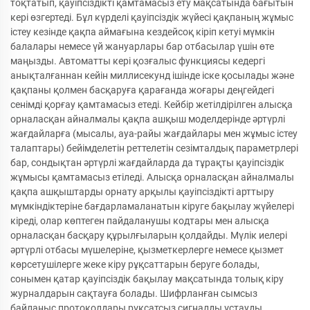
тоқтатып, қауіпсіздікті қамтамасыз ету мақсатында бағытын
кері өзгертеді. Бұл күрделі қауіпсіздік жүйесі қақпаның жұмыс
істеу кезінде қақпа аймағына кездейсоқ кіріп кетуі мүмкін
балалары немесе үй жануарлары бар отбасылар үшін өте
маңызды. Автоматты кері қозғалыс функциясы кедергі
анықталғаннан кейін миллисекунд ішінде іске қосылады және
қақпаны қолмен басқаруға қарағанда жоғары деңгейдегі
сенімді қорғау қамтамасыз етеді. Кейбір жетілдірілген алысқа
орналасқан айналмалы қақпа ашқыш моделдерінде әртүрлі
жағдайларға (мысалы, ауа-райы жағдайлары мен жұмыс істеу
талаптары) бейімделетін реттелетін сезімталдық параметрлері
бар, сондықтан әртүрлі жағдайларда да тұрақты қауіпсіздік
жұмысы қамтамасыз етіледі. Алысқа орналасқан айналмалы
қақпа ашқыштарды орнату арқылы қауіпсіздікті арттыру
мүмкіндіктеріне бағдарламаланатын кіруге бақылау жүйелері
кіреді, олар көптеген пайдаланушы кодтары мен алысқа
орналасқан басқару құрылғыларын қолдайды. Мүлік иелері
әртүрлі отбасы мүшелеріне, қызметкерлерге немесе қызмет
көрсетушілерге жеке кіру рұқсаттарын беруге болады,
сонымен қатар қауіпсіздік бақылау мақсатында толық кіру
журналдарын сақтауға болады. Шифрланған сымсыз
байланыс протоколдары рұқсатсыз сигналды ұстауды