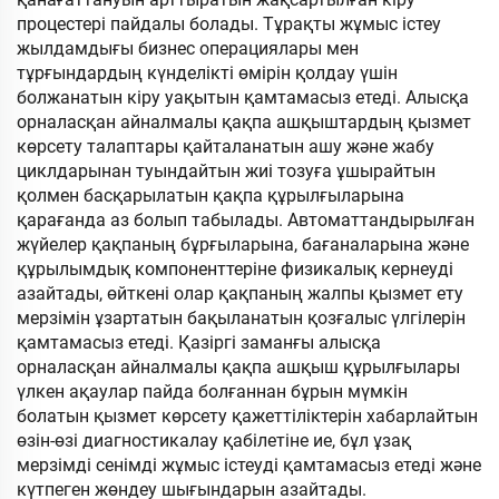
процестері пайдалы болады. Тұрақты жұмыс істеу
жылдамдығы бизнес операциялары мен
тұрғындардың күнделікті өмірін қолдау үшін
болжанатын кіру уақытын қамтамасыз етеді. Алысқа
орналасқан айналмалы қақпа ашқыштардың қызмет
көрсету талаптары қайталанатын ашу және жабу
циклдарынан туындайтын жиі тозуға ұшырайтын
қолмен басқарылатын қақпа құрылғыларына
қарағанда аз болып табылады. Автоматтандырылған
жүйелер қақпаның бұрғыларына, бағаналарына және
құрылымдық компоненттеріне физикалық кернеуді
азайтады, өйткені олар қақпаның жалпы қызмет ету
мерзімін ұзартатын бақыланатын қозғалыс үлгілерін
қамтамасыз етеді. Қазіргі заманғы алысқа
орналасқан айналмалы қақпа ашқыш құрылғылары
үлкен ақаулар пайда болғаннан бұрын мүмкін
болатын қызмет көрсету қажеттіліктерін хабарлайтын
өзін-өзі диагностикалау қабілетіне ие, бұл ұзақ
мерзімді сенімді жұмыс істеуді қамтамасыз етеді және
күтпеген жөндеу шығындарын азайтады.