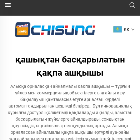
KK
қашықтан басқарылатын
қақпа ашқышы
Алысқа орналасқан айналмалы қақпа ашқышы — тұрғын
үйлер мен коммерциялық объектілерге ыңғайлы кіру
бақылауын қамтамасыз етуге арналған күрделі
автоматтандырылған шешімді білдіреді. Бұл инновациялық
құрылғы дәстүрлі қолжетімді қақпаларды ақылды, алыстан
басқарылатын жүйелерге айналдырады, сондықтан
қауіпсіздік, ыңғайлылық пен құндылық артады. Алысқа
орналасқан айналмалы қақпа ашқышы әртүрлі ауа-райы
жағдайлары мен орталарда үзіліссіз жұмыс істейтін сенімді