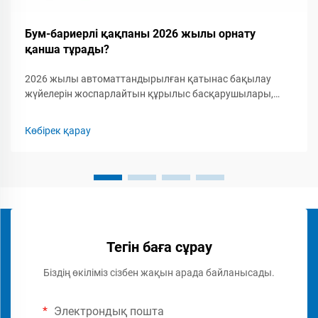
Бум-бариерлі қақпаны 2026 жылы орнату
қанша тұрады?
2026 жылы автоматтандырылған қатынас бақылау
жүйелерін жоспарлайтын құрылыс басқарушылары,
қауіпсіздік мамандары мен кәсіпкерлер үшін бум-
бариерлік қақпақты орнатудың толық шығын
Көбірек қарау
құрылымын түсіну маңызды. Бум-бариерлік қақпаққа...
Тегін баға сұрау
Біздің өкіліміз сізбен жақын арада байланысады.
Электрондық пошта