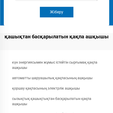
Жіберу
қашықтан басқарылатын қақпа ашқышы
күн энергиясымен жұмыс істейтін сырғымақ қақпа
ашқышы
автоматты шаруашылық қақпасының ашқышы
қоршау қақпасының электрлік ашқышы
сызықтық қашықтықтан басқарылатын қақпа
ашқышы