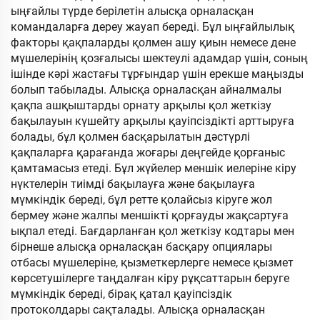
ыңғайлы түрде берілетін алысқа орналасқан
командаларға дереу жауап береді. Бұл ыңғайлылық
факторы қақпаларды қолмен ашу қиын немесе дене
мүшелерінің қозғалысы шектеулі адамдар үшін, соның
ішінде кәрі жастағы тұрғындар үшін ерекше маңызды
болып табылады. Алысқа орналасқан айналмалы
қақпа ашқыштарды орнату арқылы қол жеткізу
бақылауын күшейту арқылы қауіпсіздікті арттыруға
болады, бұл қолмен басқарылатын дәстүрлі
қақпаларға қарағанда жоғары деңгейде қорғаныс
қамтамасыз етеді. Бұл жүйелер меншік иелеріне кіру
нүктелерін тиімді бақылауға және бақылауға
мүмкіндік береді, бұл ретте қолайсыз кіруге жол
бермеу және жалпы меншікті қорғауды жақсартуға
ықпал етеді. Бағдарланған қол жеткізу кодтары мен
бірнеше алысқа орналасқан басқару опциялары
отбасы мүшелеріне, қызметкерлерге немесе қызмет
көрсетушілерге таңдалған кіру рұқсаттарын беруге
мүмкіндік береді, бірақ қатал қауіпсіздік
протоколдары сақталады. Алысқа орналасқан