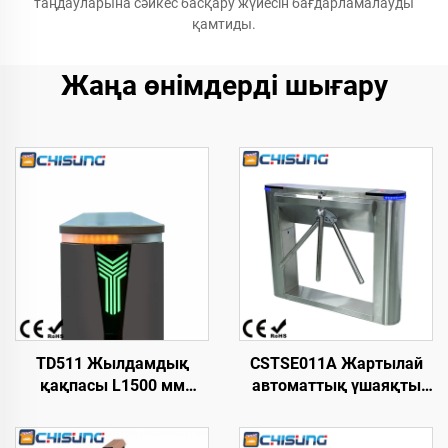
таңдауларына сәйкес басқару жүйесін бағдарламалауды
қамтиды.
Жаңа өнімдерді шығару
TD511 Жылдамдық
CSTSE011A Жартылай
қақпасы L1500 мм
автоматтық үшаяқты
Акрил және Alu Тұрақты
триподты турникет 1200
ток моторы 20–60 адам/
мм ұзындық х 245 мм