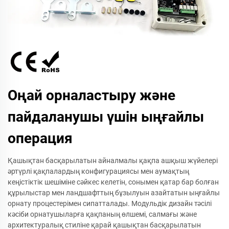
Оңай орналастыру және
пайдаланушы үшін ыңғайлы
операция
Қашықтан басқарылатын айналмалы қақпа ашқыш жүйелері
әртүрлі қақпалардың конфигурациясы мен аумақтың
кеңістіктік шешіміне сәйкес келетін, сонымен қатар бар болған
құрылыстар мен ландшафттың бұзылуын азайтатын ыңғайлы
орнату процестерімен сипатталады. Модульдік дизайн тәсілі
кәсіби орнатушыларға қақпаның өлшемі, салмағы және
архитектуралық стиліне қарай қашықтан басқарылатын