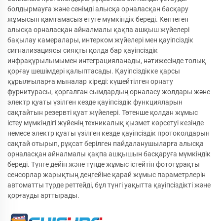
болдырмауға және сенімді алысқа орналасқан басқару
жұмысын қамтамасыз етуге мүмкіндік береді. Көптеген
алысқа орналасқан айналмалы қақпа ашқыш жүйелері
бақылау камералары, интерком жүйелері мен қауіпсіздік
сигнализациясы сияқты қолда бар қауіпсіздік
инфрақұрылымымен интеграцияланады, нәтижесінде толық
қорғау шешімдері қалыптасады. Қауіпсіздікке қарсы
құрылғыларға мыналар кіреді: күшейтілген орнату
фурнитурасы, қорғалған сымдардың орналасу жолдары және
электр қуаты үзілген кезде қауіпсіздік функцияларын
сақтайтын резервті қуат жүйелері. Төтенше қолдан жұмыс
істеу мүмкіндігі жүйенің техникалық қызмет көрсетуі кезінде
немесе электр қуаты үзілген кезде қауіпсіздік протоколдарын
сақтай отырып, рұқсат берілген пайдаланушыларға алысқа
орналасқан айналмалы қақпа ашқышын басқаруға мүмкіндік
береді. Түнге дейін және түнде жұмыс істейтін фототұрақты
сенсорлар жарықтың деңгейіне қарай жұмыс параметрлерін
автоматты түрде реттейді, бұл түнгі уақытта қауіпсіздікті және
қорғауды арттырады.