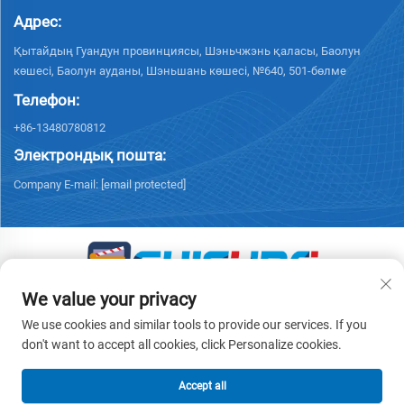
Адрес:
Қытайдың Гуандун провинциясы, Шэньчжэнь қаласы, Баолун
көшесі, Баолун ауданы, Шэньшань көшесі, №640, 501-бөлме
Телефон:
+86-13480780812
Электрондық пошта:
Company E-mail:
[email protected]
We value your privacy
© 2026 «Чисун Интеллидженс Текнолоджи (Шэньчжэнь) Ко.,
Лимитед» барлық құқықтар қорғалған. -
Жеке деректерді қорғау
We use cookies and similar tools to provide our services. If you
саясаты
don't want to accept all cookies, click Personalize cookies.
Accept all