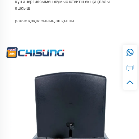
күн энергиясымен жұмыс істейтін екі қақпалы
ашқыш
ранчо қақпасының ашқышы