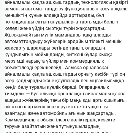
айналмалы қақпа ашқыштардың технологиясы қазіргі
заманғы автоматтандыру функцияларын қосу арқылы
меншіктің құнын әлдеқайда арттырады, бұл
потенциалды сатып алушыларға тартымды болып
келеді және үйдің сыртқы түрін жақсартады.
Жылжымайтын мүлік мамандары қақпаларды
автоматтандыру жүйелерін әрдайым тілекті меншік
жақсарту шаралары ретінде танып, олардың
құндылығын мойындайды, өйткені бұлар қысқа
мерзімді нарықта үйлер мен коммерциялық
объектілерді ерекшелейді. Алысқа орналасқан
айналмалы қақпа ашқыштарды орнату кәсіби түрі оң
әсер қалдырады және қауіпсіздік пен ыңғайлылыққа
көңіл бөлу туралы куәлік береді. Операциялық
тиімділік — бұл алысқа орналасқан айналмалы қақпа
ашқыш жүйелерінің тағы бір маңызды артықшылығы,
өйткені олар меншікке кіруге кететін уақытты
азайтады және автомобиль ағынын жақсартады.
Коммерциялық объектілерге көліктердің кезекте
тұруын азайтатын және тұтынушылардың
қанағаттануын арттыратын жақсартылған кіру