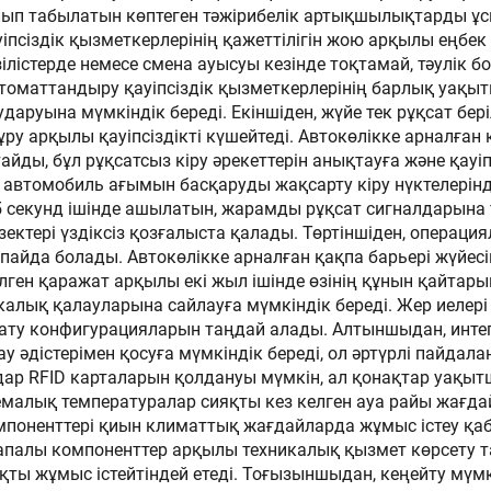
п табылатын көптеген тәжірибелік артықшылықтарды ұсы
ктік LED жолағы
құрылғысы,
уіпсіздік қызметкерлерінің қажеттілігін жою арқылы еңбе
 ені үлкейтілген
ауыстырғы
ілістерде немесе смена ауысуы кезінде тоқтамай, тәулік б
 автоматтандыру қауіпсіздік қызметкерлерінің барлық уақ
ғыңқы дизайн
руына мүмкіндік береді. Екіншіден, жүйе тек рұқсат бері
ру арқылы қауіпсіздікті күшейтеді. Автокөлікке арналған қ
йды, бұл рұқсатсыз кіру әрекеттерін анықтауға және қауіп
, автомобиль ағымын басқаруды жақсарту кіру нүктелерін
–5 секунд ішінде ашылатын, жарамды рұқсат сигналдарына 
зектері үздіксіз қозғалыста қалады. Төртіншіден, опера
айда болады. Автокөлікке арналған қақпа барьері жүйесін
ген қаражат арқылы екі жыл ішінде өзінің құнын қайтарып
калық қалауларына сайлауға мүмкіндік береді. Жер иелер
орнату конфигурацияларын таңдай алады. Алтыншыдан, инте
ау әдістерімен қосуға мүмкіндік береді, ол әртүрлі пайдал
дар RFID карталарын қолдануы мүмкін, ал қонақтар уақытш
емалық температуралар сияқты кез келген ауа райы жағдай
омпоненттері қиын климаттық жағдайларда жұмыс істеу қабі
 сапалы компоненттер арқылы техникалық қызмет көрсету 
ты жұмыс істейтіндей етеді. Тоғызыншыдан, кеңейту мүмкін