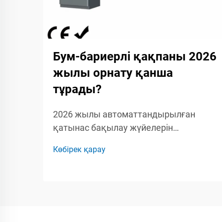
Бум-бариерлі қақпаны 2026
жылы орнату қанша
тұрады?
2026 жылы автоматтандырылған
қатынас бақылау жүйелерін
жоспарлайтын құрылыс
Көбірек қарау
басқарушылары, қауіпсіздік
мамандары мен кәсіпкерлер үшін бум-
бариерлік қақпақты орнатудың толық
шығын құрылымын түсіну маңызды.
Бум-бариерлік қақпаққа...