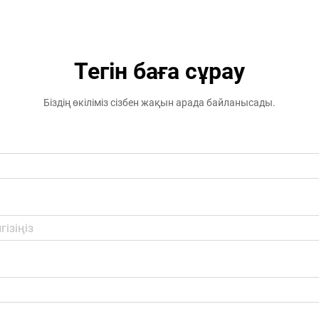
Тегін баға сұрау
Біздің өкіліміз сізбен жақын арада байланысады.