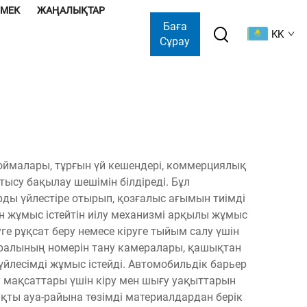
ӨМЕК
ЖАҢАЛЫҚТАР
Баға
KK
Сұрау
қоймалары, тұрғын үй кешендері, коммерциялық
ысу бақылау шешімін білдіреді. Бұл
ы үйлестіре отырып, қозғалыс ағымын тиімді
н жұмыс істейтін иілу механизмі арқылы жұмыс
ге рұқсат беру немесе кіруге тыйым салу үшін
 құралының номерін тану камералары, қашықтан
лесімді жұмыс істейді. Автомобильдік барьер
ру мақсаттары үшін кіру мен шығу уақыттарын
қты ауа-райына төзімді материалдардан берік