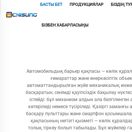
БАСТЫ БЕТ
ПРОДУКЦИЯЛАР
БІЗДІҢ Т
БІЗБЕН ХАБАРЛАСЫҢЫ
Автомобильдық барьер қақпасы — көлік құралд
ғимараттар және өнеркәсіптік объе
автоматтандырылған жүйе механикалық инжен
басқаратын, сенімді қауіпсіздік бақылау нүк
істейді: бұл механизм алдын ала белгіленген
көтеріледі немесе түсіріледі. Қазіргі заман
басқару пульттары және смартфон қосымшалар
қақпасының негізгі қызметі — көлік құралда
толық тіркеу болып табылады. Бұл жүйелер г