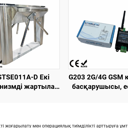
STSE011A-D Екі
G203 2G/4G GSM 
низмді жартылай
басқарушысы, ес
оматты үшаяқты
ашу құрылғыс
иподты турникет
сигнал жіберуш
0 мм ұзындық х
сенімді реле, 
 мм ені х 980 мм
жеткізу басқа
ікті жоғарылату мен операциялық тиімділікті арттыруға ұм