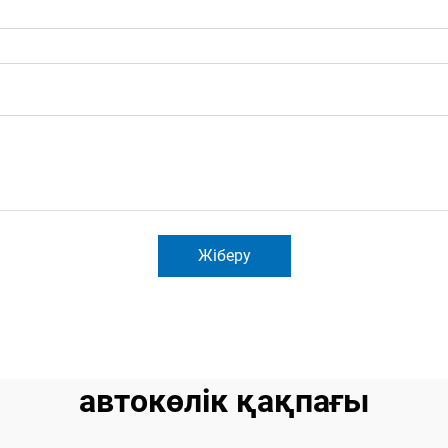
Жіберу
автокөлік қақпағы