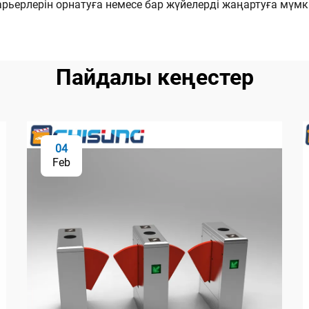
ьерлерін орнатуға немесе бар жүйелерді жаңартуға мүмкі
Пайдалы кеңестер
04
Feb