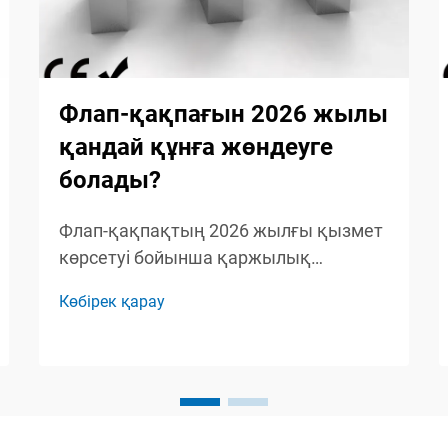
Флап-қақпағын 2026 жылы
қандай құнға жөндеуге
болады?
Флап-қақпақтың 2026 жылғы қызмет
көрсетуі бойынша қаржылық
жоспарлау жүйенің оптималды жұмыс
Көбірек қарау
істеуі үшін қажетті жалпы
инвестицияны әсер ететін әртүрлі
шығын факторларын толық түсінуді
талап етеді. Қазіргі заманғы жаяу
жүріп өтуге арналған қатынас
бақылау жүйелері, атап айтқанда...