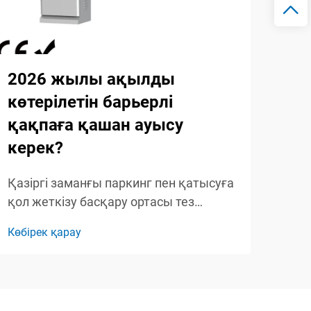
2026 жылы ақылды
20
көтерілетін барьерлі
аш
қақпаға қашан ауысу
си
керек?
ма
Қазіргі заманғы паркинг пен қатысуға
Қаз
қол жеткізу басқару ортасы тез
құры
өзгеріп келеді, ал қарапайым қолмен
пай
Көбірек қарау
Көбі
басқарылатын жүйелер ақылды
ыңға
автоматтандыру шешімдеріне орын
ақы
беруде. 2026 жылға жақындаған
үйле
кезде объектілерді басқарушылар
жетк