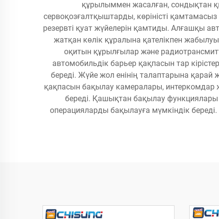
құрылыммен жасалған, сондықтан қи
сервоқозғалтқыштарды, көріністі қамтамасыз 
резервті қуат жүйелерін қамтиды. Алғашқы ав
жатқан көлік құралына қателікпен жабылу
оқитын құрылғылар және радиотрансмитте
автомобильдік барьер қақпасын тар кірісте
береді. Жүйе жол енінің талаптарына қарай 
қақпасын бақылау камералары, интеркомдар ж
береді. Қашықтан бақылау функциялары
операцияларды бақылауға мүмкіндік береді. 