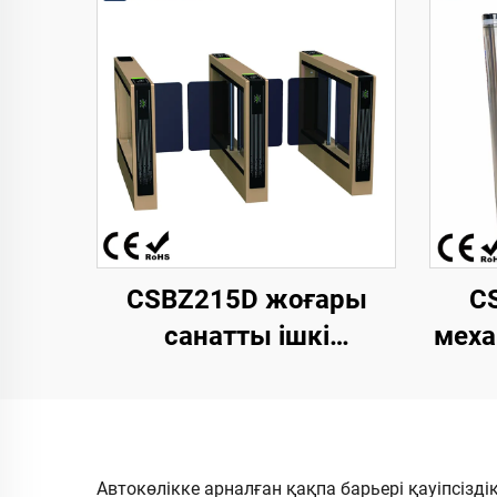
CSBZ215D жоғары
C
санатты ішкі
меха
кеңістіктерге арналған
авт
жылдамдықты
тр
айдағыш қақпа, өзі
120
әзірлеген қозғалтқыш,
470
Автокөлікке арналған қақпа барьері қауіпсізд