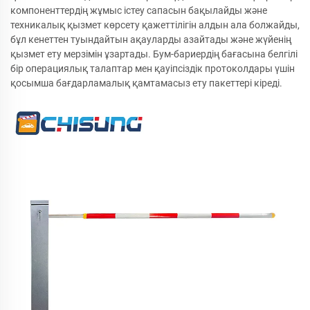
компоненттердің жұмыс істеу сапасын бақылайды және
техникалық қызмет көрсету қажеттілігін алдын ала болжайды,
бұл кенеттен туындайтын ақауларды азайтады және жүйенің
қызмет ету мерзімін ұзартады. Бум-бариердің бағасына белгілі
бір операциялық талаптар мен қауіпсіздік протоколдары үшін
қосымша бағдарламалық қамтамасыз ету пакеттері кіреді.