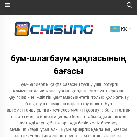
KK
бум-шлагбаум қақпасының
бағасы
Бум-бариерлік қақпа бағасын түсіну үшін әртүрлі
коммерциялық және тұрғын қолданыстар үшін ерекше
қауіпсіздік өнімділігін қамтамасыз ететін толық қол жеткізу
басқару шешімдерін қарастыру қажет. Бұл
автоматтандырылған жүйелер мүлікті қорғауға бағытталған
стратегиялық инвестициялар болып табылады және қол
жетімді нарық бағаларында берік көлік басқару
мүмкіндіктерін ұсынады. Бум-бариерлік қақпаның бағасы
әдетте күрделі инженерлік сипаттамаларды көрсетеді: