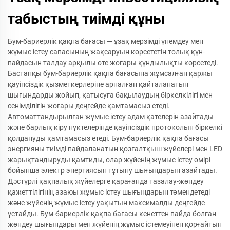
табыстың тиімді құны
Бум-бариерлік қақпа бағасы — ұзақ мерзімді үнемдеу мен
жұмыс істеу сапасының жақсаруын көрсететін толық құн-
пайдасын талдау арқылы өте жоғары құндылықты көрсетеді.
Бастапқы бум-бариерлік қақпа бағасына жұмсалған қаржы
қауіпсіздік қызметкерлеріне арналған қайталанатын
шығындарды жойып, қатысуға бақылаудың біркелкілігі мен
сенімділігін жоғары деңгейде қамтамасыз етеді.
Автоматтандырылған жұмыс істеу адам қателерін азайтады
және барлық кіру нүктелерінде қауіпсіздік протоколын біркелкі
қолдануды қамтамасыз етеді. Бум-бариерлік қақпа бағасы
энергияны тиімді пайдаланатын қозғалтқыш жүйелері мен LED
жарықтандыруды қамтиды, олар жүйенің жұмыс істеу өмірі
бойынша электр энергиясын тұтыну шығындарын азайтады.
Дәстүрлі қақпалық жүйелерге қарағанда тазалау-жөндеу
қажеттілігінің азаюы жұмыс істеу шығындарын төмендетеді
және жүйенің жұмыс істеу уақытын максималды деңгейде
ұстайды. Бум-бариерлік қақпа бағасы кенеттен пайда болған
жөндеу шығындары мен жүйенің жұмыс істемеуінен қорғайтын