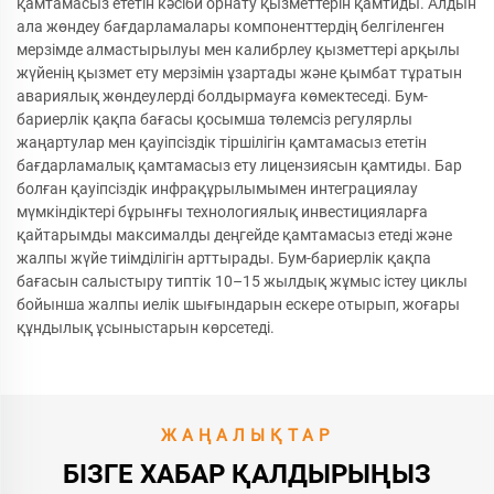
қамтамасыз ететін кәсіби орнату қызметтерін қамтиды. Алдын
ала жөндеу бағдарламалары компоненттердің белгіленген
мерзімде алмастырылуы мен калибрлеу қызметтері арқылы
жүйенің қызмет ету мерзімін ұзартады және қымбат тұратын
авариялық жөндеулерді болдырмауға көмектеседі. Бум-
бариерлік қақпа бағасы қосымша төлемсіз регулярлы
жаңартулар мен қауіпсіздік тіршілігін қамтамасыз ететін
бағдарламалық қамтамасыз ету лицензиясын қамтиды. Бар
болған қауіпсіздік инфрақұрылымымен интеграциялау
мүмкіндіктері бұрынғы технологиялық инвестицияларға
қайтарымды максималды деңгейде қамтамасыз етеді және
жалпы жүйе тиімділігін арттырады. Бум-бариерлік қақпа
бағасын салыстыру типтік 10–15 жылдық жұмыс істеу циклы
бойынша жалпы иелік шығындарын ескере отырып, жоғары
құндылық ұсыныстарын көрсетеді.
ЖАҢАЛЫҚТАР
БІЗГЕ ХАБАР ҚАЛДЫРЫҢЫЗ