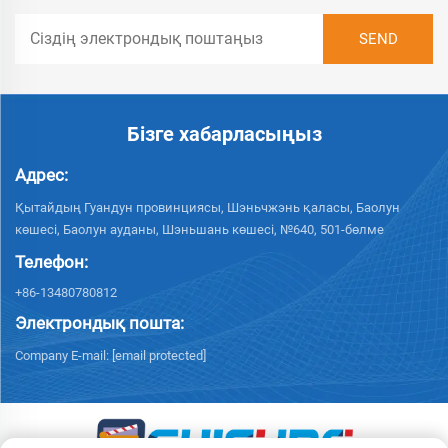
Бізге хабарласыңыз
Адрес:
Қытайдың Гуандун провинциясы, Шэньчжэнь қаласы, Баолун
көшесі, Баолун ауданы, Шэньшань көшесі, №640, 501-бөлме
Телефон:
+86-13480780812
Электрондық пошта:
Company E-mail:
[email protected]