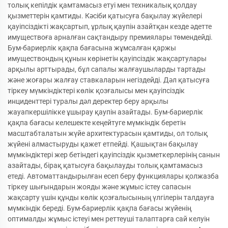
толық кепілдік қамтамасыз етуі мен техникалық қолдау
қызметтерін қамтиды. Кәсіби қатысуға бақылау жүйелері
қауіпсіздікті жақсартып, ұрлық қаупін азайтқан кезде әдетте
имуществоға арналған сақтандыру премиялары төмендейді.
Бум-бариерлік қақпа бағасына жұмсалған қаржы
имуществондың құнын көрінетін қауіпсіздік жақсартулары
арқылы арттырады, бұл сапалы жалғаушыларды тартады
және жоғары жалғау ставкаларын негіздейді. Дәл қатысуға
тіркеу мүмкіндіктері көлік қозғалысы мен қауіпсіздік
инциденттері туралы дәл деректер беру арқылы
жауапкершілікке ұшырау қаупін азайтады. Бум-бариерлік
қақпа бағасы келешекте кеңейтуге мүмкіндік беретін
масштабталатын жүйе архитектурасын қамтиды, ол толық
жүйені алмастыруды қажет етпейді. Қашықтан бақылау
мүмкіндіктері жер бетіндегі қауіпсіздік қызметкерлерінің санын
азайтады, бірақ қатысуға бақылауды толық қамтамасыз
етеді. Автоматтандырылған есеп беру функциялары қолжазба
тіркеу шығындарын жояды және жұмыс істеу сапасын
жақсарту үшін құнды көлік қозғалысының үлгілерін талдауға
мүмкіндік береді. Бум-бариерлік қақпа бағасы жүйенің
оптималды жұмыс істеуі мен реттеуші талаптарға сай келуін