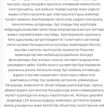
мысалы, ауыр жағдайға арналған алюминий немесе болат
конструкциясы, ауа-райына төзімді сырлар және үздіксіз
жұмыс істеуге арналған дәл электрқозғалтқыш жүйелері.
Қазіргі заманғы бум-бариерлік орнатулар күрделі сенсорлық
технологияны қолданады, бұл оларды бар қауіпсіздік
инфрақұрылымымен үйлестіруді жеңілдетеді және қол жетімді
жұмыс параметрлерін сақтайды. Бум-бариерлік қақпаның
баға құрылымы әртүрлі бюджеттік талаптарға сай келеді:
негізгі қолмен басқарылатын қосалқы жүйелерден бастап,
ақылды карталы оқығыштар, қашықтан бақылау
мүмкіндіктері мен мобильді қолданбалы басқару
функциялары бар жоғары сапалы автоматтандырылған
шешімдерге дейін. Кәсіби орнату қызметтері бум-бариерлік
қақпаның жалпы бағасына енеді, бұл жүйенің оптималды
жұмыс істеуі мен нормативті талаптарға сәйкестігін
қамтамасыз етеді. Бұл жүйелер автокөлік қоймаларын
басқаруда, өнеркәсіптік объектілердің қауіпсіздігінде, тұрғын
аймақтардағы қол жеткізу басқаруында және коммерциялық
мүлікті қорғауда өте жақсы көрсеткішке ие. Жоғары деңгейлі
моделдер LED жарықтандыру жүйелерін, реттелетін бариер
иінінің ұзындығын және белгілі бір объектінің талаптарына сай