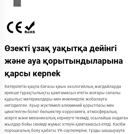
Өзекті ұзақ уақытқа дейінгі
және ауа қорытындыларына
қарсы керnek
Көтерілетін қақпа бағасы қиын экологиялық жағдайларда
ерекше тұрақтылықты қамтамасыз ететін жоғары сапалы
құрылыс материалдары мен инженерлік жобалауға
негізделген. Ауыр жүктемелі алюминий қорытпасы мен
цинктелген болат бөлшектер коррозияға, атмосфералық
әсерге және механикалық кернеуге төзімді, осылайша ондаған
жылдар бойы сенімді жұмыс істеуін қамтамасыз етеді. Кәсіби
порошкалық бояу қабаты УК-сәулелеріне, тұзды шашырауға