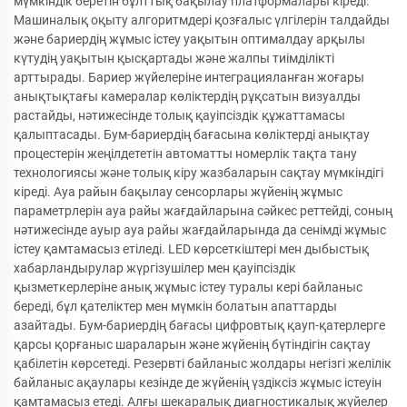
мүмкіндік беретін бұлттық бақылау платформалары кіреді.
Машиналық оқыту алгоритмдері қозғалыс үлгілерін талдайды
және бариердің жұмыс істеу уақытын оптималдау арқылы
күтудің уақытын қысқартады және жалпы тиімділікті
арттырады. Бариер жүйелеріне интеграцияланған жоғары
анықтықтағы камералар көліктердің рұқсатын визуалды
растайды, нәтижесінде толық қауіпсіздік құжаттамасы
қалыптасады. Бум-бариердің бағасына көліктерді анықтау
процестерін жеңілдететін автоматты номерлік тақта тану
технологиясы және толық кіру жазбаларын сақтау мүмкіндігі
кіреді. Ауа райын бақылау сенсорлары жүйенің жұмыс
параметрлерін ауа райы жағдайларына сәйкес реттейді, соның
нәтижесінде ауыр ауа райы жағдайларында да сенімді жұмыс
істеу қамтамасыз етіледі. LED көрсеткіштері мен дыбыстық
хабарландырулар жүргізушілер мен қауіпсіздік
қызметкерлеріне анық жұмыс істеу туралы кері байланыс
береді, бұл қателіктер мен мүмкін болатын апаттарды
азайтады. Бум-бариердің бағасы цифровтық қауп-қатерлерге
қарсы қорғаныс шараларын және жүйенің бүтіндігін сақтау
қабілетін көрсетеді. Резервті байланыс жолдары негізгі желілік
байланыс ақаулары кезінде де жүйенің үздіксіз жұмыс істеуін
қамтамасыз етеді. Алғы шекаралық диагностикалық жүйелер