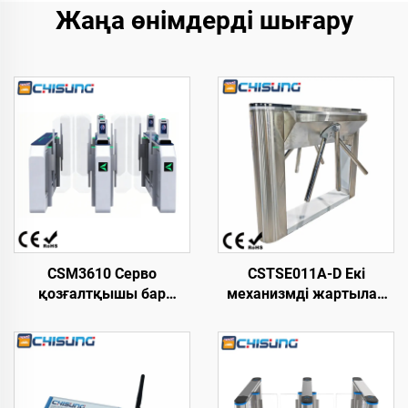
Жаңа өнімдерді шығару
CSM3610 Серво
CSTSE011A-D Екі
қозғалтқышы бар
механизмді жартылай
жылдамдықты қақпа,
автоматты үшаяқты
жаяу жүргіншілерге
триподты турникет 1200
арналған турникет
мм ұзындық х 470 мм
L2800*W220*H1000 мм,
ені х 980 мм биіктік LED
ыстықтай
жолағы бар ені