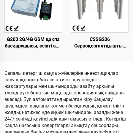
домалақталған болат,
үлкейтілген шығыңқы
метрополитен/станция
дизайн
кіруіне арналған
қысудан қорғайтын
G203 2G/4G GSM қақпа
CSSG206
басқарушысы, есікті ашу
Сервоқозғалтқыштың
құрылғысы, сигнал
жылдамдығын
жіберуші, сенімді реле,
реттейтін қақпа, кіру-
қол жеткізу басқару
шығу үшін айналмалы
құрылғысы,
турникет,
Сапалы көтергіш қақпа жүйелеріне инвестициялар
ауыстырғыш
L1500×W150×H980 мм,
салу қақпаның бағасын тиісті қауіпсіздік
304 маркалы шойын
жақсартулары мен шығындарды азайту арқылы
және акрил, қосымша
түсіндіруге болатын маңызды операциялық пайданы
қауіпсіздік үшін
әкеледі. Бұл автоматтандырылған кіру бақылау
тапсырыс бойынша
шешімдері қақпаны қолмен басқарудың қажеттілігін
жоғарғы бөлігі
жояды, нәтижесінде еңбек шығындары азаяды және
24/7 сенімді қауіпсіздік қамтамасыз етіледі. Көтергіш
қақпа бағасына кедергілерді анықтау сенсорлары,
авариялық бөліну механизмдері және қауіпсіздікті