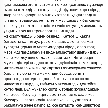
қамтамасыз ететін автоматты кері қозғалыс жүйелері
сияқты жетілдірілген қауіпсіздік функциялары кіреді.
Жер иелері қазіргі заманғы көтергіш қақпалардың
глади операциясы, реттелетін жылдамдық басқаруы
және рұқсат етілген көліктер үшін күтудің минималды
уақыты арқылы транспорт ағымындағы
жақсартуларды бірден сезінеді. Көтергіш қақпа
бағасына қатты ауа-райы жағдайларына төзімді
тұрақты құрылыс материалдары кіреді, олар ұзақ
мерзімді пайдалану кезінде алмастыру шығындарын
және жөндеу шығындарын азайтады. Интеграция
мүмкіндіктері қолданыстағы қауіпсіздік камералары,
интеркомдар және кіру картасы жүйелерімен үзіліссіз
байланыс орнатуға мүмкіндік береді, соның
арқасында көтергіш қақпа бағасына салынған
инвестициялардың табысы максималды деңгейге
көтеріледі. Бұл жүйелер кірудің толық журналдарын
және есеп беру функцияларын ұсынады, олар жер
басқарушыларға көлік қозғалысының үлгілерін
бақылауға және қауіпсіздікке қатысты кемшіліктерді