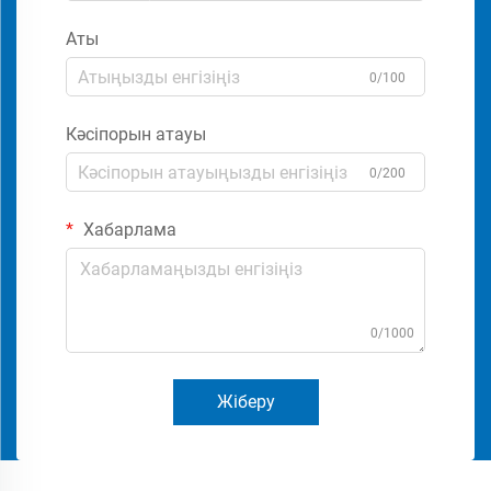
Аты
0/100
Кәсіпорын атауы
0/200
Хабарлама
0/1000
Жіберу