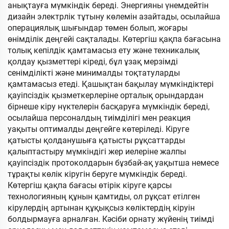
анықтауға мүмкіндік береді. Энергияны үнемдейтін
дизайн электрлік тұтыну көлемін азайтады, осылайша
операциялық шығындар төмен болып, жоғары
өнімділік деңгейі сақталады. Көтергіш қақпа бағасына
толық кепілдік қамтамасыз ету және техникалық
қолдау қызметтері кіреді, бұл ұзақ мерзімді
сенімділікті және минималды тоқтатуларды
қамтамасыз етеді. Қашықтан бақылау мүмкіндіктері
қауіпсіздік қызметкерлеріне орталық орындардан
бірнеше кіру нүктелерін басқаруға мүмкіндік береді,
осылайша персоналдың тиімділігі мен реакция
уақыты оптималды деңгейге көтеріледі. Кіруге
қатысты қолданушыға қатысты рұқсаттарды
қалыптастыру мүмкіндігі жер иелеріне жалпы
қауіпсіздік протоколдарын бұзбай-ақ уақытша немесе
тұрақты көлік кіругін беруге мүмкіндік береді.
Көтергіш қақпа бағасы өтірік кіруге қарсы
технологияның құнын қамтиды, ол рұқсат етілген
кірулердің артынан құқықсыз көліктердің кіруін
болдырмауға арналған. Кәсіби орнату жүйенің тиімді