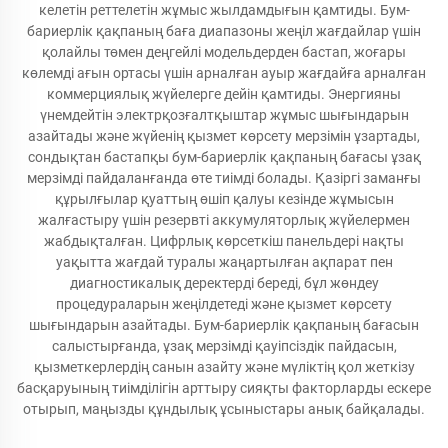
келетін реттелетін жұмыс жылдамдығын қамтиды. Бум-
бариерлік қақпаның баға диапазоны жеңіл жағдайлар үшін
қолайлы төмен деңгейлі модельдерден бастап, жоғары
көлемді ағын ортасы үшін арналған ауыр жағдайға арналған
коммерциялық жүйелерге дейін қамтиды. Энергияны
үнемдейтін электрқозғалтқыштар жұмыс шығындарын
азайтады және жүйенің қызмет көрсету мерзімін ұзартады,
сондықтан бастапқы бум-бариерлік қақпаның бағасы ұзақ
мерзімді пайдаланғанда өте тиімді болады. Қазіргі заманғы
құрылғылар қуаттың өшіп қалуы кезінде жұмысын
жалғастыру үшін резервті аккумуляторлық жүйелермен
жабдықталған. Цифрлық көрсеткіш панельдері нақты
уақытта жағдай туралы жаңартылған ақпарат пен
диагностикалық деректерді береді, бұл жөндеу
процедураларын жеңілдетеді және қызмет көрсету
шығындарын азайтады. Бум-бариерлік қақпаның бағасын
салыстырғанда, ұзақ мерзімді қауіпсіздік пайдасын,
қызметкерлердің санын азайту және мүліктің қол жеткізу
басқаруының тиімділігін арттыру сияқты факторларды ескере
отырып, маңызды құндылық ұсыныстары анық байқалады.