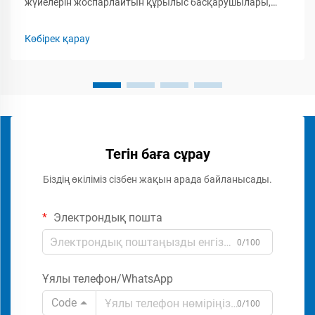
жүйелерін жоспарлайтын құрылыс басқарушылары,
қауіпсіздік мамандары мен кәсіпкерлер үшін бум-
бариерлік қақпақты орнатудың толық шығын
Көбірек қарау
құрылымын түсіну маңызды. Бум-бариерлік қақпаққа...
Тегін баға сұрау
Біздің өкіліміз сізбен жақын арада байланысады.
Электрондық пошта
0/100
Ұялы телефон/WhatsApp
Code
0/100