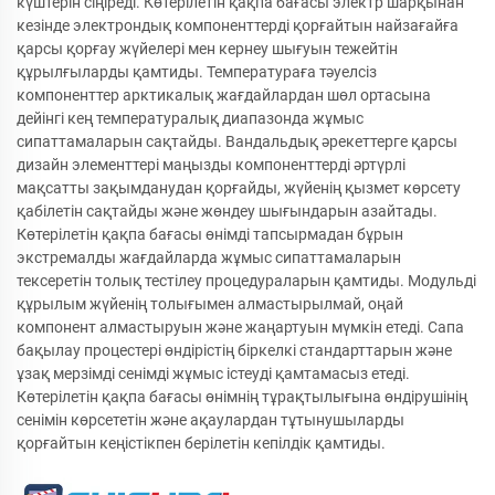
күштерін сіңіреді. Көтерілетін қақпа бағасы электр шарқынан
кезінде электрондық компоненттерді қорғайтын найзағайға
қарсы қорғау жүйелері мен кернеу шығуын тежейтін
құрылғыларды қамтиды. Температураға тәуелсіз
компоненттер арктикалық жағдайлардан шөл ортасына
дейінгі кең температуралық диапазонда жұмыс
сипаттамаларын сақтайды. Вандальдық әрекеттерге қарсы
дизайн элементтері маңызды компоненттерді әртүрлі
мақсатты зақымданудан қорғайды, жүйенің қызмет көрсету
қабілетін сақтайды және жөндеу шығындарын азайтады.
Көтерілетін қақпа бағасы өнімді тапсырмадан бұрын
экстремалды жағдайларда жұмыс сипаттамаларын
тексеретін толық тестілеу процедураларын қамтиды. Модульді
құрылым жүйенің толығымен алмастырылмай, оңай
компонент алмастыруын және жаңартуын мүмкін етеді. Сапа
бақылау процестері өндірістің біркелкі стандарттарын және
ұзақ мерзімді сенімді жұмыс істеуді қамтамасыз етеді.
Көтерілетін қақпа бағасы өнімнің тұрақтылығына өндірушінің
сенімін көрсететін және ақаулардан тұтынушыларды
қорғайтын кеңістікпен берілетін кепілдік қамтиды.