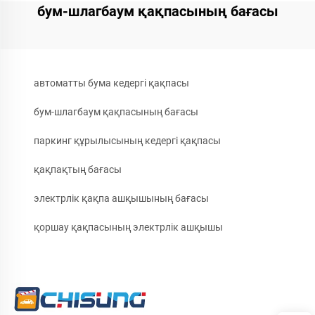
бум-шлагбаум қақпасының бағасы
автоматты бума кедергі қақпасы
бум-шлагбаум қақпасының бағасы
паркинг құрылысының кедергі қақпасы
қақпақтың бағасы
электрлік қақпа ашқышының бағасы
қоршау қақпасының электрлік ашқышы