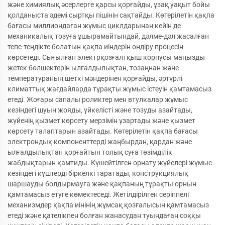
және химиялық әсерлерге қарсы қорғайды, ұзақ уақыт бойы
қолданыста әдемі сыртқы пішінін сақтайды. Көтерілетін қақпа
бағасы миллиондаған жұмыс циклдарынан кейін де
механикалық тозуға ұшырамайтындай, дәлме-дәл жасалған
тепе-теңдікте болатын қақпа иіндерін өндіру процесін
көрсетеді. Сығылған электрқозғалтқыш корпусы маңызды
жетек бөлшектерін ылғалдылықтан, тозаңнан және
температураның шеткі мәндерінен қорғайды, әртүрлі
климаттық жағдайларда тұрақты жұмыс істеуін қамтамасыз
етеді. Жоғары сапалы роликтер мен втулкалар жұмыс
кезіндегі шуын жояды, үйкелісті және тозуды азайтады,
жүйенің қызмет көрсету мерзімін ұзартады және қызмет
көрсету талаптарын азайтады. Көтерілетін қақпа бағасы
электрондық компоненттерді жаңбырдан, қардан және
ылғалдылықтан қорғайтын толық суға төзімділік
жабдықтарын қамтиды. Күшейтілген орнату жүйелері жұмыс
кезіндегі күштерді біркелкі таратады, конструкциялық
шаршауды болдырмауға және қақпаның тұрақты орнын
қамтамасыз етуге көмектеседі. Жетілдірілген серіппелі
механизмдер қақпа иінінің жұмсақ қозғалысын қамтамасыз
етеді және қателікпен болған жанасудан туындаған соққы