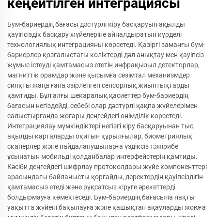
кеңейтілген интеграциясы
Бум-бариердің бағасы дәстүрлі кіру басқаруын ақылды
қауіпсіздік басқару жүйелеріне айналдыратын күрделі
технологиялық интеграцияны көрсетеді. Қазіргі заманғы бум-
бариерлер қозғалыстағы көліктерді дәл анықтау мен қауіпсіз
жұмыс істеуді қамтамасыз ететін инфрақызыл детекторлар,
магниттік орамдар және қысымға сезімтал механизмдер
сияқты жаңа ғана әзірленген сенсорлық жиынтықтарды
қамтиды. Бұл алғы шекаралық қасиеттер бум-бариердің
бағасын негіздейді, себебі олар дәстүрлі қақпа жүйелерімен
салыстырғанда жоғары деңгейдегі өнімділік көрсетеді.
Интеграциялау мүмкіндіктері негізгі кіру басқаруынан тыс,
ақылды карталарды оқитын құрылғылар, биометриялық
сканерлер және пайдаланушыларға үздіксіз тәжірибе
ұсынатын мобильді қолданбалар интерфейстерін қамтиды.
Кәсіби деңгейдегі шифрлау протоколдары жүйе компоненттері
арасындағы байланысты қорғайды, деректердің қауіпсіздігін
қамтамасыз етеді және рұқсатсыз кіруге әрекеттерді
болдырмауға көмектеседі. Бум-бариердің бағасына нақты
уақытта жүйені бақылауға және қашықтан ақауларды жоюға