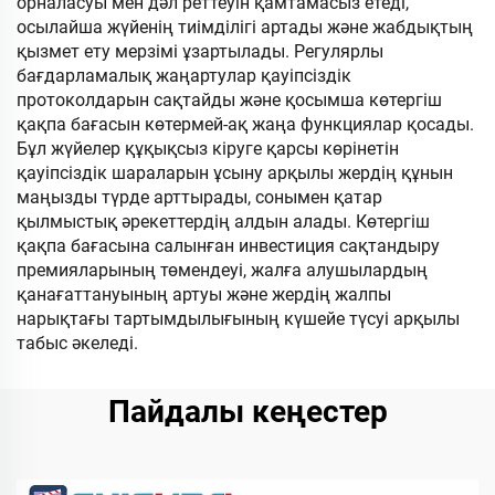
орналасуы мен дәл реттеуін қамтамасыз етеді,
осылайша жүйенің тиімділігі артады және жабдықтың
қызмет ету мерзімі ұзартылады. Регулярлы
бағдарламалық жаңартулар қауіпсіздік
протоколдарын сақтайды және қосымша көтергіш
қақпа бағасын көтермей-ақ жаңа функциялар қосады.
Бұл жүйелер құқықсыз кіруге қарсы көрінетін
қауіпсіздік шараларын ұсыну арқылы жердің құнын
маңызды түрде арттырады, сонымен қатар
қылмыстық әрекеттердің алдын алады. Көтергіш
қақпа бағасына салынған инвестиция сақтандыру
премияларының төмендеуі, жалға алушылардың
қанағаттануының артуы және жердің жалпы
нарықтағы тартымдылығының күшейе түсуі арқылы
табыс әкеледі.
Пайдалы кеңестер