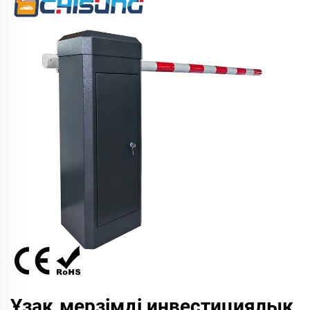
Ұзақ мерзімді инвестициялық