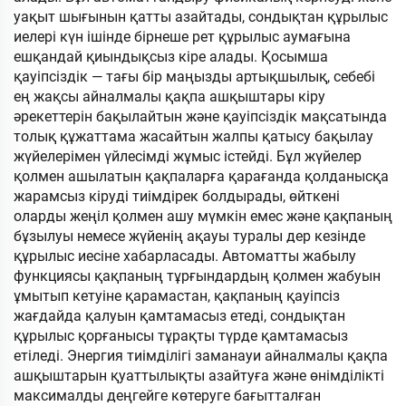
уақыт шығынын қатты азайтады, сондықтан құрылыс
иелері күн ішінде бірнеше рет құрылыс аумағына
ешқандай қиындықсыз кіре алады. Қосымша
қауіпсіздік — тағы бір маңызды артықшылық, себебі
ең жақсы айналмалы қақпа ашқыштары кіру
әрекеттерін бақылайтын және қауіпсіздік мақсатында
толық құжаттама жасайтын жалпы қатысу бақылау
жүйелерімен үйлесімді жұмыс істейді. Бұл жүйелер
қолмен ашылатын қақпаларға қарағанда қолданысқа
жарамсыз кіруді тиімдірек болдырады, өйткені
оларды жеңіл қолмен ашу мүмкін емес және қақпаның
бұзылуы немесе жүйенің ақауы туралы дер кезінде
құрылыс иесіне хабарласады. Автоматты жабылу
функциясы қақпаның тұрғындардың қолмен жабуын
ұмытып кетуіне қарамастан, қақпаның қауіпсіз
жағдайда қалуын қамтамасыз етеді, сондықтан
құрылыс қорғанысы тұрақты түрде қамтамасыз
етіледі. Энергия тиімділігі заманауи айналмалы қақпа
ашқыштарын қуаттылықты азайтуға және өнімділікті
максималды деңгейге көтеруге бағытталған