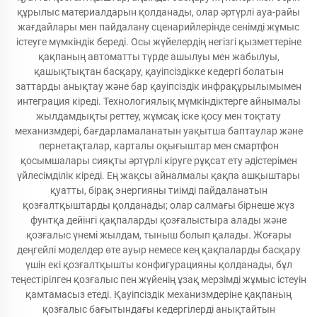
құрылыс материалдарын қолданады, олар әртүрлі ауа-райы
жағдайлары мен пайдалану сценарийлерінде сенімді жұмыс
істеуге мүмкіндік береді. Осы жүйелердің негізгі қызметтеріне
қақпаның автоматты түрде ашылуы мен жабылуы,
қашықтықтан басқару, қауіпсіздікке кедергі болатын
заттарды анықтау және бар қауіпсіздік инфрақұрылымымен
интеграция кіреді. Технологиялық мүмкіндіктерге айнымалы
жылдамдықты реттеу, жұмсақ іске қосу мен тоқтату
механизмдері, бағдарламаланатын уақытша баптаулар және
пернетақталар, карталы оқығыштар мен смартфон
қосымшалары сияқты әртүрлі кіруге рұқсат ету әдістерімен
үйлесімділік кіреді. Ең жақсы айналмалы қақпа ашқыштары
қуатты, бірақ энергияны тиімді пайдаланатын
қозғалтқыштарды қолданады; олар салмағы бірнеше жүз
фунтқа дейінгі қақпаларды қозғалыстыра алады және
қозғалыс үнемі жылдам, тыныш болып қалады. Жоғары
деңгейлі моделдер өте ауыр немесе кең қақпаларды басқару
үшін екі қозғалтқышты конфигурацияны қолданады, бұл
теңестірілген қозғалыс пен жүйенің ұзақ мерзімді жұмыс істеуін
қамтамасыз етеді. Қауіпсіздік механизмдеріне қақпаның
қозғалыс бағытындағы кедергілерді анықтайтын