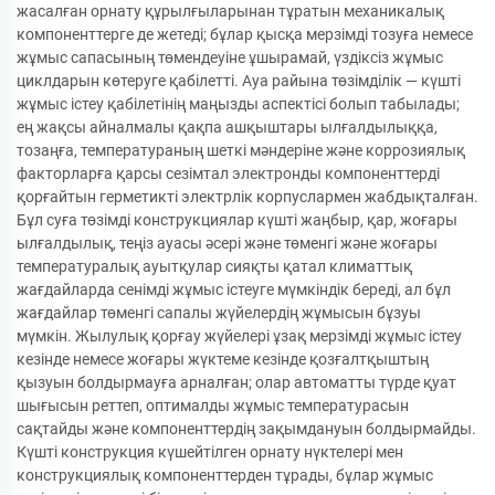
жасалған орнату құрылғыларынан тұратын механикалық
компоненттерге де жетеді; бұлар қысқа мерзімді тозуға немесе
жұмыс сапасының төмендеуіне ұшырамай, үздіксіз жұмыс
циклдарын көтеруге қабілетті. Ауа райына төзімділік — күшті
жұмыс істеу қабілетінің маңызды аспектісі болып табылады;
ең жақсы айналмалы қақпа ашқыштары ылғалдылыққа,
тозаңға, температураның шеткі мәндеріне және коррозиялық
факторларға қарсы сезімтал электронды компоненттерді
қорғайтын герметикті электрлік корпуслармен жабдықталған.
Бұл суға төзімді конструкциялар күшті жаңбыр, қар, жоғары
ылғалдылық, теңіз ауасы әсері және төменгі және жоғары
температуралық ауытқулар сияқты қатал климаттық
жағдайларда сенімді жұмыс істеуге мүмкіндік береді, ал бұл
жағдайлар төменгі сапалы жүйелердің жұмысын бұзуы
мүмкін. Жылулық қорғау жүйелері ұзақ мерзімді жұмыс істеу
кезінде немесе жоғары жүктеме кезінде қозғалтқыштың
қызуын болдырмауға арналған; олар автоматты түрде қуат
шығысын реттеп, оптималды жұмыс температурасын
сақтайды және компоненттердің зақымдануын болдырмайды.
Күшті конструкция күшейтілген орнату нүктелері мен
конструкциялық компоненттерден тұрады, бұлар жұмыс