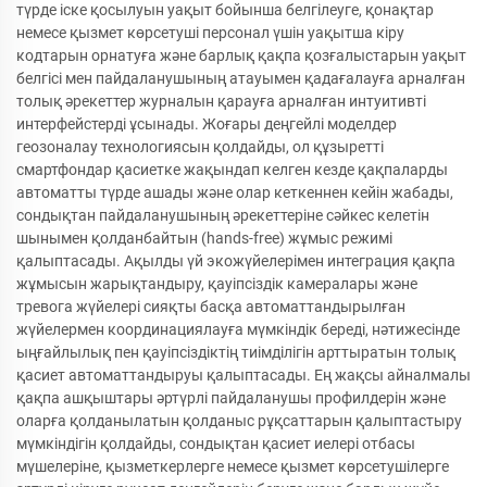
түрде іске қосылуын уақыт бойынша белгілеуге, қонақтар
немесе қызмет көрсетуші персонал үшін уақытша кіру
кодтарын орнатуға және барлық қақпа қозғалыстарын уақыт
белгісі мен пайдаланушының атауымен қадағалауға арналған
толық әрекеттер журналын қарауға арналған интуитивті
интерфейстерді ұсынады. Жоғары деңгейлі моделдер
геозоналау технологиясын қолдайды, ол құзыретті
смартфондар қасиетке жақындап келген кезде қақпаларды
автоматты түрде ашады және олар кеткеннен кейін жабады,
сондықтан пайдаланушының әрекеттеріне сәйкес келетін
шынымен қолданбайтын (hands-free) жұмыс режимі
қалыптасады. Ақылды үй экожүйелерімен интеграция қақпа
жұмысын жарықтандыру, қауіпсіздік камералары және
тревога жүйелері сияқты басқа автоматтандырылған
жүйелермен координациялауға мүмкіндік береді, нәтижесінде
ыңғайлылық пен қауіпсіздіктің тиімділігін арттыратын толық
қасиет автоматтандыруы қалыптасады. Ең жақсы айналмалы
қақпа ашқыштары әртүрлі пайдаланушы профилдерін және
оларға қолданылатын қолданыс рұқсаттарын қалыптастыру
мүмкіндігін қолдайды, сондықтан қасиет иелері отбасы
мүшелеріне, қызметкерлерге немесе қызмет көрсетушілерге