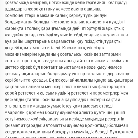
қозғалысқа көшіреді, нәтижесінде көліктерге зиян келтірілуі,
адамдарға жарақаттану немесе қақпа ашқышы
компоненттеріне механикалық кернеу тудырылуы
болдырмаған болады. Фотоклеткалық технология күндізгі
жарықтан толық қараңғылыққа дейінгі әртүрлі жарықтық
жағдайларында сенімді жұмыс істейді, сондықтан уақыт пен
ауа райы шарттарына қарамастан қауіпсіздіктің тұрақты
деңгейі қамтамасыз етіледі. Қосымша қауіпсіздік
механизмдеріне қақпаның қозғалысы кезінде заттармен
контакт орнатқан кезде оны анықтайтын қысымға сезімтал
шеттер кіреді; бұл контакт анықталған кезде қысу немесе
қысылу оқиғаларын болдырмау үшін қозғалысты дер кезінде
кері бағытта қосады. Ең жақсы айналмалы қақпа ашқыштары
қақпаның салмағы мен жергілікті климаттық факторларға
қарай реттелетін қысым күшінің реттелетін параметрлерімен
де жабдықталған, осылайша қауіпсіздік шектерін сақтай
отырып, оптималды жұмыс істеу қамтамасыз етіледі.
Авариялық қолмен босату жүйелері электр қуатының өшіп
кетуі немесе жүйенің ақаулығы кезінде маңызды резервтік
қызмет атқарады: автоматты жүйелер қолжетімді болмаған
кезде қолмен қақпаны басқаруға мүмкіндік береді. Бұл қолмен