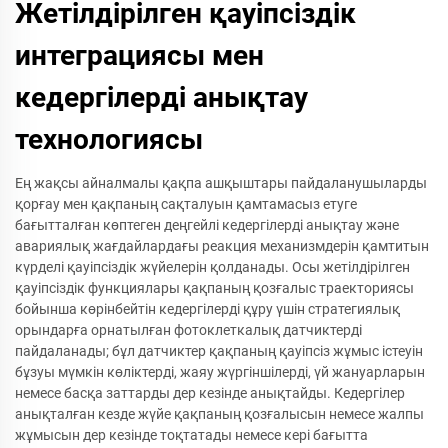
Жетілдірілген қауіпсіздік
интеграциясы мен
кедергілерді анықтау
технологиясы
Ең жақсы айналмалы қақпа ашқыштары пайдаланушыларды
қорғау мен қақпаның сақталуын қамтамасыз етуге
бағытталған көптеген деңгейлі кедергілерді анықтау және
авариялық жағдайлардағы реакция механизмдерін қамтитын
күрделі қауіпсіздік жүйелерін қолданады. Осы жетілдірілген
қауіпсіздік функциялары қақпаның қозғалыс траекториясы
бойынша көрінбейтін кедергілерді құру үшін стратегиялық
орындарға орнатылған фотоклеткалық датчиктерді
пайдаланады; бұл датчиктер қақпаның қауіпсіз жұмыс істеуін
бұзуы мүмкін көліктерді, жаяу жүргіншілерді, үй жануарларын
немесе басқа заттарды дер кезінде анықтайды. Кедергілер
анықталған кезде жүйе қақпаның қозғалысын немесе жалпы
жұмысын дер кезінде тоқтатады немесе кері бағытта