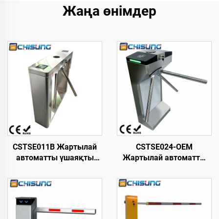
Жаңа өнімдер
CSTSE011B Жартылай
CSTSE024-OEM
автоматты үшаяқты
Жартылай автоматты
триподты турникет 1000
вертикальды үшаяқты
мм ұзындық х 250 мм
триподты турникет 485
ені х 960 мм биіктік
мм ұзындық х 280 мм
Тұтынушылар үшін
ені х 980 мм биіктік
тапсырыс бойынша
SUS304 материал