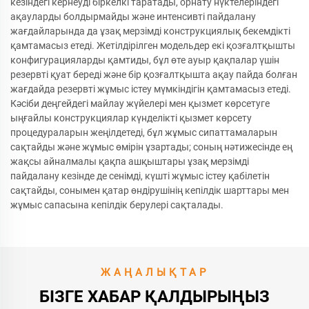
кезіндегі кернеуді біркелкі таратады, орнату нүктелеріндегі
ақауларды болдырмайды және интенсивті пайдалану
жағдайларында да ұзақ мерзімді конструкциялық бекемдікті
қамтамасыз етеді. Жетілдірілген модельдер екі қозғалтқышты
конфигурацияларды қамтиды, бұл өте ауыр қақпалар үшін
резервті қуат береді және бір қозғалтқышта ақау пайда болған
жағдайда резервті жұмыс істеу мүмкіндігін қамтамасыз етеді.
Кәсіби деңгейдегі майлау жүйелері мен қызмет көрсетуге
ыңғайлы конструкциялар күнделікті қызмет көрсету
процедураларын жеңілдетеді, бұл жұмыс сипаттамаларын
сақтайды және жұмыс өмірін ұзартады; соның нәтижесінде ең
жақсы айналмалы қақпа ашқыштары ұзақ мерзімді
пайдалану кезінде де сенімді, күшті жұмыс істеу қабілетін
сақтайды, сонымен қатар өндірушінің кепілдік шарттары мен
жұмыс сапасына кепілдік берулері сақталады.
ЖАҢАЛЫҚТАР
БІЗГЕ ХАБАР ҚАЛДЫРЫҢЫЗ