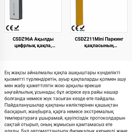
дайындалған тік бұрыш
CSDZ96A Ақылды
CSDZ211Mini Паркинг
цифрлық қақпа,
қақпасының
қозғалтқышы тұрақты
тосқауылы. Дөңгелек
токтың щеткалы емес
тіреуіш. Суытылған
түрі, адамсыз паркинг
болат. Реттелетін
операциялары үшін
жылдамдығы мен
Ең жақсы айналмалы қақпа ашқыштары күнделікті
жоғары тұрақтылығы
қызметті түрлендіретін, ауыр қақпаларды қолмен ашу
бар. Шектеулі паркинг
мен жабу қажеттілігін жою арқылы ерекше
аумағында орнатуға
ыңғайлылық ұсынады; бұл әсіресе ауа райы нашар
арналған
болғанда немесе жүк тасыған кезде өте пайдалы.
Пайдаланушылар қақпаны көліктерінен қашықтан
басқарып, жаңбырға, қарға немесе экстремалық
температураға ұшырамай, қауіпсіздік протоколдарын
сақтай отырып, оның жұмысын қамтамасыз ете
алады. Бұл автоматтандыру физикалық кернеуді және