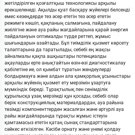
жетілдірілген қозғалтқыш технологиясы арқылы
ерекшеленеді. Ақылды қуат басқару жүйелері белсенді
емес кезеңдерде тез әсер ететін тез әсер ететін
режимге көшіп, қақпаның салмағына, пайдалану
жиілігіне және ауа райы жағдайларына қарай энергия
пайдалануын оптималды түрде реттеп, жұмыс
шығындарын азайтады. Бұл тиімділік қызмет көрсету
талаптарына да таратылады, себебі ең жақсы
айналмалы қақпа ашқыштары потенциалды
ақауларды ерте анықтайтын өзін-өзі диагностикалау
қабілетіне ие, ол қымбат тұратын жөндеулерді
болдырмауға және алдын ала қамқорлық ұсыныстары
арқылы жүйенің қызмет ету мерзімін ұзартуға
мүмкіндік береді. Тұрақтылық пен сенімділік
құрылысқа ұзақ мерзімді құн қосады, себебі олар
берік конструкциялық материалдардан, ауа райына
төзімді компоненттерден жасалған және әртүрлі ауа
райы жағдайларында тұрақты жұмыс істеуін
қамтамасыз ететін қатаң сынақ стандарттарына
сәйкес өткізілген. Кәсіби орнату және үнемі қолдау