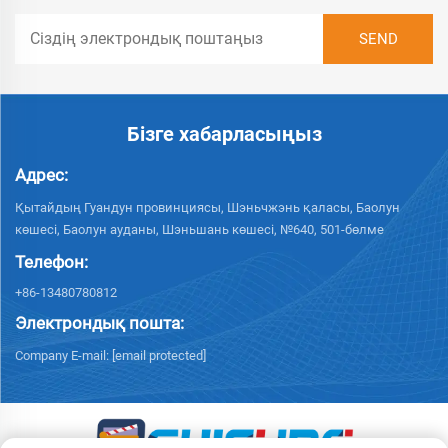
Бізге хабарласыңыз
Адрес:
Қытайдың Гуандун провинциясы, Шэньчжэнь қаласы, Баолун
көшесі, Баолун ауданы, Шэньшань көшесі, №640, 501-бөлме
Телефон:
+86-13480780812
Электрондық пошта:
Company E-mail:
[email protected]