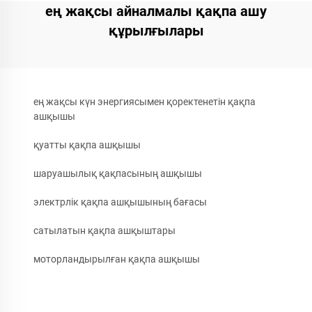
ең жақсы айналмалы қақпа ашу
құрылғылары
ең жақсы күн энергиясымен қоректенетін қақпа
ашқышы
қуатты қақпа ашқышы
шаруашылық қақпасының ашқышы
электрлік қақпа ашқышының бағасы
сатылатын қақпа ашқыштары
моторландырылған қақпа ашқышы