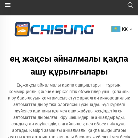
KK
ең жақсы айналмалы қақпа
ашу құрылғылары
Ең жақсы айналмалы қақпа ашқыштары — тұрғын,
коммерциялық және өнеркәсіптік объектілер үшін қолайлы
кіру бақылауын қамтамасыз етуге арналған инновациялық
автоматтандыру технологиясын ұсынады. Бұл күрделі
жүйелер қақпаны қолмен ашу-жабуды жеңілдетілген,
автоматтандырылған кіру шешімдеріне айналдырады,
сондықтан қауіпсіздік, ыңғайлылық пен объектінің құны
артады. Қазіргі заманғы айналмалы қақпа ашқыштары
қуатты қозғалтқыштар, ақылды басқару жүйелері мен берік