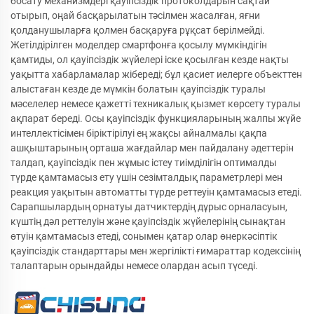
босату механизмдері қауіпсіздік протоколдарын сақтай
отырып, оңай басқарылатын тәсілмен жасалған, яғни
қолданушыларға қолмен басқаруға рұқсат берілмейді.
Жетілдірілген моделдер смартфонға қосылу мүмкіндігін
қамтиды, ол қауіпсіздік жүйелері іске қосылған кезде нақты
уақытта хабарламалар жібереді; бұл қасиет иелерге объекттен
алыстаған кезде де мүмкін болатын қауіпсіздік туралы
мәселелер немесе қажетті техникалық қызмет көрсету туралы
ақпарат береді. Осы қауіпсіздік функцияларының жалпы жүйе
интеллектісімен біріктірілуі ең жақсы айналмалы қақпа
ашқыштарының орташа жағдайлар мен пайдалану әдеттерін
талдап, қауіпсіздік пен жұмыс істеу тиімділігін оптималды
түрде қамтамасыз ету үшін сезімталдық параметрлері мен
реакция уақытын автоматты түрде реттеуін қамтамасыз етеді.
Сарапшылардың орнатуы датчиктердің дұрыс орналасуын,
күштің дәл реттелуін және қауіпсіздік жүйелерінің сынақтан
өтуін қамтамасыз етеді, сонымен қатар олар өнеркәсіптік
қауіпсіздік стандарттары мен жергілікті ғимараттар кодексінің
талаптарын орындайды немесе олардан асып түседі.