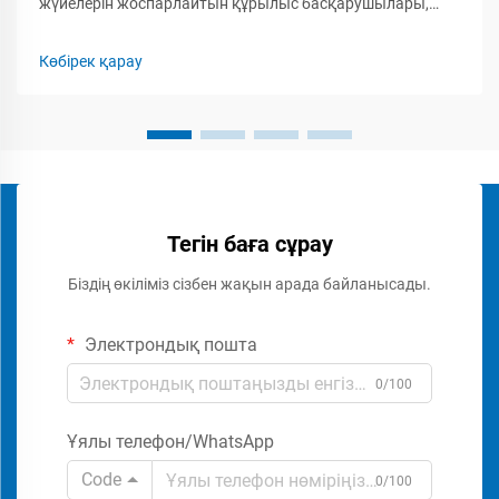
жүйелерін жоспарлайтын құрылыс басқарушылары,
қауіпсіздік мамандары мен кәсіпкерлер үшін бум-
бариерлік қақпақты орнатудың толық шығын
Көбірек қарау
құрылымын түсіну маңызды. Бум-бариерлік қақпаққа...
Тегін баға сұрау
Біздің өкіліміз сізбен жақын арада байланысады.
Электрондық пошта
0/100
Ұялы телефон/WhatsApp
Code
0/100