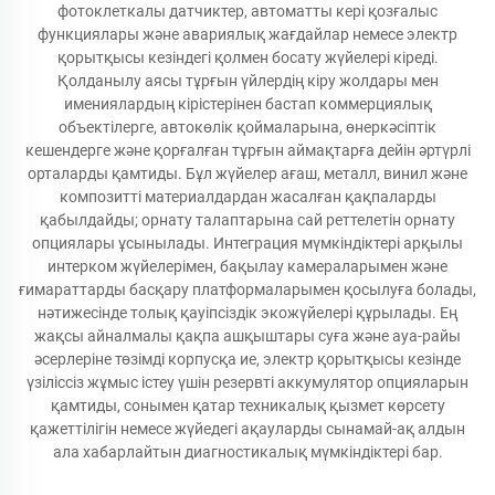
фотоклеткалы датчиктер, автоматты кері қозғалыс
функциялары және авариялық жағдайлар немесе электр
қорытқысы кезіндегі қолмен босату жүйелері кіреді.
Қолданылу аясы тұрғын үйлердің кіру жолдары мен
имениялардың кірістерінен бастап коммерциялық
объектілерге, автокөлік қоймаларына, өнеркәсіптік
кешендерге және қорғалған тұрғын аймақтарға дейін әртүрлі
орталарды қамтиды. Бұл жүйелер ағаш, металл, винил және
композитті материалдардан жасалған қақпаларды
қабылдайды; орнату талаптарына сай реттелетін орнату
опциялары ұсынылады. Интеграция мүмкіндіктері арқылы
интерком жүйелерімен, бақылау камераларымен және
ғимараттарды басқару платформаларымен қосылуға болады,
нәтижесінде толық қауіпсіздік экожүйелері құрылады. Ең
жақсы айналмалы қақпа ашқыштары суға және ауа-райы
әсерлеріне төзімді корпусқа ие, электр қорытқысы кезінде
үзіліссіз жұмыс істеу үшін резервті аккумулятор опцияларын
қамтиды, сонымен қатар техникалық қызмет көрсету
қажеттілігін немесе жүйедегі ақауларды сынамай-ақ алдын
ала хабарлайтын диагностикалық мүмкіндіктері бар.