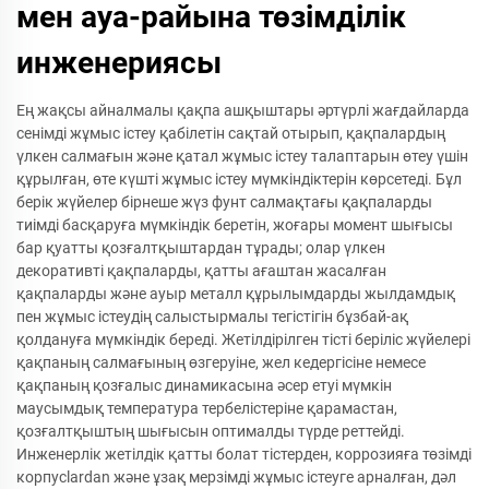
мен ауа-райына төзімділік
инженериясы
Ең жақсы айналмалы қақпа ашқыштары әртүрлі жағдайларда
сенімді жұмыс істеу қабілетін сақтай отырып, қақпалардың
үлкен салмағын және қатал жұмыс істеу талаптарын өтеу үшін
құрылған, өте күшті жұмыс істеу мүмкіндіктерін көрсетеді. Бұл
берік жүйелер бірнеше жүз фунт салмақтағы қақпаларды
тиімді басқаруға мүмкіндік беретін, жоғары момент шығысы
бар қуатты қозғалтқыштардан тұрады; олар үлкен
декоративті қақпаларды, қатты ағаштан жасалған
қақпаларды және ауыр металл құрылымдарды жылдамдық
пен жұмыс істеудің салыстырмалы тегістігін бұзбай-ақ
қолдануға мүмкіндік береді. Жетілдірілген тісті беріліс жүйелері
қақпаның салмағының өзгеруіне, жел кедергісіне немесе
қақпаның қозғалыс динамикасына әсер етуі мүмкін
маусымдық температура тербелістеріне қарамастан,
қозғалтқыштың шығысын оптималды түрде реттейді.
Инженерлік жетілдік қатты болат тістерден, коррозияға төзімді
корпусlardan және ұзақ мерзімді жұмыс істеуге арналған, дәл