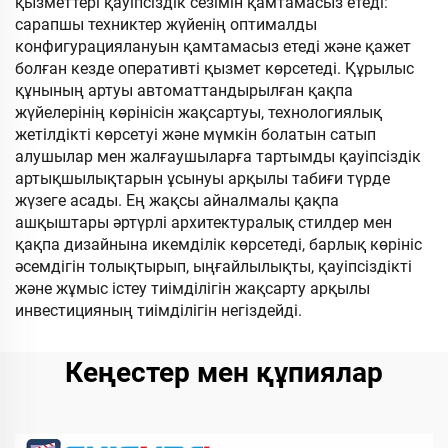
қызметтері қауіпсіздік сезімін қамтамасыз етеді:
сарапшы техниктер жүйенің оптималды
конфигурациялануын қамтамасыз етеді және қажет
болған кезде оперативті қызмет көрсетеді. Құрылыс
құнының артуы автоматтандырылған қақпа
жүйелерінің көрінісін жақсартуы, технологиялық
жетілдікті көрсетуі және мүмкін болатын сатып
алушылар мен жалғаушыларға тартымды қауіпсіздік
артықшылықтарын ұсынуы арқылы табиғи түрде
жүзеге асады. Ең жақсы айналмалы қақпа
ашқыштары әртүрлі архитектуралық стилдер мен
қақпа дизайнына икемділік көрсетеді, барлық көрініс
әсемдігін толықтырып, ыңғайлылықты, қауіпсіздікті
және жұмыс істеу тиімділігін жақсарту арқылы
инвестицияның тиімділігін негіздейді.
Кеңестер мен құпиялар