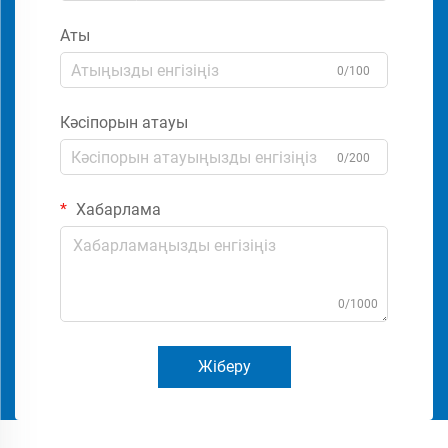
Аты
0/100
Кәсіпорын атауы
0/200
Хабарлама
0/1000
Жіберу