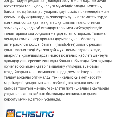
әртүрлі кіруге рұқсат деңгейлерін беруге және барлық жүйе
әрекеттерін толық бақылауға мүмкіндік алады. Бұлттық
байланыс жүйе жаңартуларын, қауіпсіздік тіркемелерін және
қосымша функциялардың жақсартылуын автоматты түрде
жеткізеді, сондықтан қақпа ашқышының технологиясы
заманауи ақылды үй стандарттары мен киберқауіпсіздік
талаптарына сай әрқашан жаңартылып отырады. Танымал
ақылды көмекшілер арқылы дауыс арқылы басқару
интеграциясы қолданбайтын (hands-free) жұмыс режимін
қамтамасыз етеді, бұл жағдай жүк тасымалдаған кезде,
авариялық жағдайларда немесе қозғалыс қабілеті шектеулі
адамдар үшін ерекше маңызды болып табылады. Бұл ақылды
жүйелер сонымен қатар пайдалану үлгілерін, ауа-райы
жағдайларын және компоненттердің жұмыс істеу сапасын
талдау арқылы оптималды техникалық қызмет көрсету
мерзімдерін ұсыратын және жүйенің тоқтауына немесе
қымбат тұратын жөндеуге әкелетін потенциалды ақауларды
уақытылы анықтайтын болжамды техникалық қызмет
көрсету мүмкіндіктерін ұсынады.