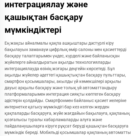
интеграциялау және
қашықтан басқару
мүмкіндіктері
Ең жақсы айналмалы қақпа ашқыштары дәстүрлі кіру
бақылауын заманауи цифрлық өмір салоны мен қасиеттерді
басқару талаптарымен үндес, күрделі және байланысқан
жүйелерге айналдыратын ақылды технологияларды
интеграциялауда өзінің жоғары деңгейін көрсетеді. Бұл
ақылды жүйелер әдеттегі қашықтықтан басқару пульттары,
смартфон қосымшалары, акылды үй көмекшілері арқылы
дауыс арқылы басқару және толық үй автоматтандыру
платформаларымен интеграция сияқты көптеген басқару
әдістерін қолдайды. Смартфонмен байланыс қасиет иелеріне
интернетке қатысу мүмкіндігі бар кез келген жерден
қақпаларды басқаруға, жүйе жағдайын бақылауға, қақпаның
қозғалысы туралы хабарламаларды алуға және
пайдаланушыларға кіруге рұқсат беруді қашықтан басқаруға
мүмкіндік береді. Мобильді қосымшалар қақпаның автоматты