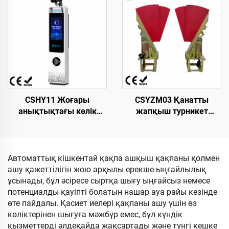
айдағыш қақпа, өзі
ені х 960 мм биіктік
әзірлеген қозғалтқыш,
Тұтынушылар үшін
темірден жасалған
тапсырыс бойынша
ыстықтай
дайындалған тік бұрыш
домалақталған парақ
корпус, құйма темір
механизмі
CSHY11 Жоғары
CSYZM03 Қанатты
анықтықтағы көлік
жапқыш турникет
номерін тану машинасы.
механизмі. Жаяу
«Dolphin I» моделі. 18,5
адамдарды басқаруға
дюймдық жоғары
арналған кіру бақылауы
жарықтықтағы LCD
Автоматтық кішкентай қақпа ашқыш қақпаны қолмен
экраны
ашу қажеттілігін жою арқылы ерекше ыңғайлылық
ұсынады, бұл әсіресе сыртқа шығу ыңғайсыз немесе
потенциалды қауіпті болатын нашар ауа райы кезінде
өте пайдалы. Қасиет иелері қақпаны ашу үшін өз
көліктерінен шығуға мәжбүр емес, бұл күндік
қызметтерді әлдеқайда жақсартады және түнгі кешке