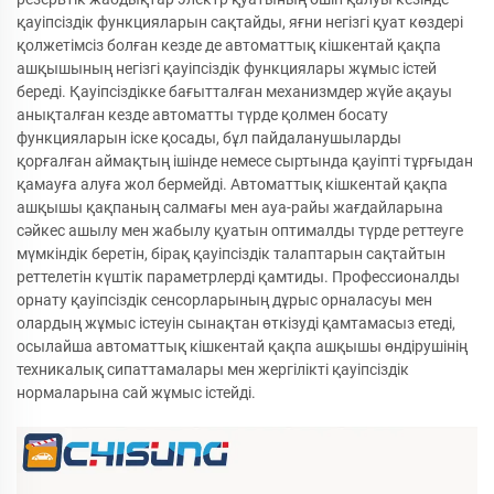
қауіпсіздік функцияларын сақтайды, яғни негізгі қуат көздері
қолжетімсіз болған кезде де автоматтық кішкентай қақпа
ашқышының негізгі қауіпсіздік функциялары жұмыс істей
береді. Қауіпсіздікке бағытталған механизмдер жүйе ақауы
анықталған кезде автоматты түрде қолмен босату
функцияларын іске қосады, бұл пайдаланушыларды
қорғалған аймақтың ішінде немесе сыртында қауіпті тұрғыдан
қамауға алуға жол бермейді. Автоматтық кішкентай қақпа
ашқышы қақпаның салмағы мен ауа-райы жағдайларына
сәйкес ашылу мен жабылу қуатын оптималды түрде реттеуге
мүмкіндік беретін, бірақ қауіпсіздік талаптарын сақтайтын
реттелетін күштік параметрлерді қамтиды. Профессионалды
орнату қауіпсіздік сенсорларының дұрыс орналасуы мен
олардың жұмыс істеуін сынақтан өткізуді қамтамасыз етеді,
осылайша автоматтық кішкентай қақпа ашқышы өндірушінің
техникалық сипаттамалары мен жергілікті қауіпсіздік
нормаларына сай жұмыс істейді.