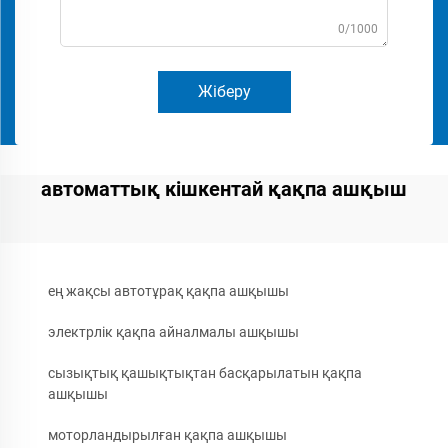
0/1000
Жіберу
автоматтық кішкентай қақпа ашқыш
ең жақсы автотұрақ қақпа ашқышы
электрлік қақпа айналмалы ашқышы
сызықтық қашықтықтан басқарылатын қақпа
ашқышы
моторландырылған қақпа ашқышы