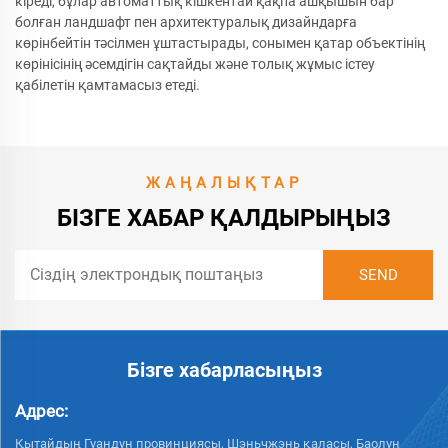
кіреді, бұлар автоматтық кішкентай қақпа ашқышын бар
болған ландшафт пен архитектуралық дизайндарға
көрінбейтін тәсілмен ұштастырады, сонымен қатар объектінің
көрінісінің әсемдігін сақтайды және толық жұмыс істеу
қабілетін қамтамасыз етеді.
ЖАҢАЛЫҚТАР
БІЗГЕ ХАБАР ҚАЛДЫРЫҢЫЗ
Бізге хабарласыңыз
Адрес:
Қытайдың Гуандун провинциясы, Шэньчжэнь қаласы, Баолун