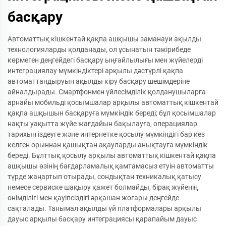
басқару
Автоматтық кішкентай қақпа ашқышы заманауи ақылды
технологияларды қолданады, ол ұсынатын тәжірибеде
көрмеген деңгейдегі басқару ыңғайлылығы мен жүйелерді
интеграциялау мүмкіндіктері арқылы дәстүрлі қақпа
автоматтандыруын ақылды кіру басқару шешімдеріне
айналдырады. Смартфонмен үйлесімділік қолданушыларға
арнайы мобильді қосымшалар арқылы автоматтық кішкентай
қақпа ашқышын басқаруға мүмкіндік береді; бұл қосымшалар
нақты уақытта жүйе жағдайын бақылауға, операциялар
тарихын іздеуге және интернетке қосылу мүмкіндігі бар кез
келген орыннан қашықтан ақауларды анықтауға мүмкіндік
береді. Бұлттық қосылу арқылы автоматтық кішкентай қақпа
ашқышы өзінің бағдарламалық қамтамасыз етуін автоматты
түрде жаңартып отырады, сондықтан техникалық қатысу
немесе сервиске шақыру қажет болмайды, бірақ жүйенің
өнімділігі мен қауіпсіздігі әрқашан жоғары деңгейде
сақталады. Танымал ақылды үй платформалары арқылы
дауыс арқылы басқару интеграциясы қарапайым дауыс