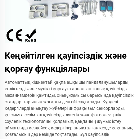
Кеңейтілген қауіпсіздік және
қорғау функціялары
Автоматтық кішкентай қақпа ашқышы пайдаланушыларды,
көліктерді және мүлікті қорғауға арналған толық қауіпсіздік
механизмдерін қамтиды, оның жұмысы барысында қауіпсіздік
стандарттарының жоғарғы деңгейі сақталады. Күрделі
кедергілерді анықтау жүйелері инфрақызыл сенсорларды,
қысымға сезімтал қауіпсіздік жиегін және фотоэлектрлік
сәулелік технологияны қолданып, қақпаның жұмыс істеу
аймағында кездейсоқ кедергілер анықталған кезде қақпаның
қозғалысын дер кезінде тоқтатады. Бұл қауіпсіздік