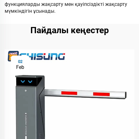
функцияларды жақсарту мен қауіпсіздікті жақсарту
мүмкіндігін ұсынады.
Пайдалы кеңестер
02
Feb