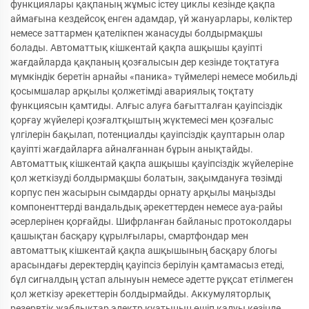
функциялары қақпаның жұмыс істеу циклы кезінде қақпа
аймағына кездейсоқ енген адамдар, үй жануарлары, көліктер
немесе заттармен қателікпен жанасуды болдырмақшы
болады. Автоматтық кішкентай қақпа ашқышы қауіпті
жағдайларда қақпаның қозғалысын дер кезінде тоқтатуға
мүмкіндік беретін арнайы «паника» түймелері немесе мобильді
қосымшалар арқылы қолжетімді авариялық тоқтату
функциясын қамтиды. Алғыс алуға бағытталған қауіпсіздік
қорғау жүйелері қозғалтқыштың жүктемесі мен қозғалыс
үлгілерін бақылап, потенциалды қауіпсіздік қауптарын олар
қауіпті жағдайларға айналғаннан бұрын анықтайды.
Автоматтық кішкентай қақпа ашқышы қауіпсіздік жүйелеріне
қол жеткізуді болдырмақшы болатын, зақымдануға төзімді
корпус пен жасырын сымдарды орнату арқылы маңызды
компоненттерді вандальдық әрекеттерден немесе ауа-райы
әсерлерінен қорғайды. Шифрланған байланыс протоколдары
қашықтан басқару құрылғылары, смартфондар мен
автоматтық кішкентай қақпа ашқышының басқару блогы
арасындағы деректердің қауіпсіз берілуін қамтамасыз етеді,
бұл сигналдың ұстап алынуын немесе әдетте рұқсат етілмеген
қол жеткізу әрекеттерін болдырмайды. Аккумуляторлық
резервтік жабдықтар электр қуатының өшіп қалуы кезінде