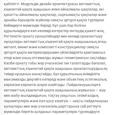
қабілетті. Модульдік дизайн архитектурасы автоматтық
кішкентай қақпа ашқышын жеке айналмалы қақпалар, екі
қанатты айналмалы қақпалар, сырғымақты қақпалар және
арнайы барьерлік жүйелер сияқты әртүрлі қақпа түрлеріне
бейімдеуге мүмкіндік береді, бұл үшін бар болған
құрылымдарға көп көлемді өзгерістер енгізудің қажеті жоқ.
Реттелетін орнату кронштейндері мен икемді орналастыру
нұсқалары автоматтық кішкентай қақпа ашқышының ағаш,
металл, винил және композитті конструкциялар сияқты
әртүрлі қақпа материалдарымен үйлесімділігін қамтамасыз
етеді және оның оптималды жұмыс геометриясын сақтайды.
Кәсіби орнату тобы жер учаскесіне тән талаптарды бағалап,
автоматтық кішкентай қақпа ашқышын орналастырудың ең
тиімді нұсқасын анықтайды, бұл құрылғының өнімділігін
максималды деңгейге көтереді және объектінің эстетикалық
көрінісіне көрінетін әсерін азайтады. Пайдаланушыларға
автоматтық кішкентай қақпа ашқышының жұмысын — ашу
мен жабу жылдамдығын, тоқтау уақытын, сезімталдық
параметрлерін және іске қосу кешігуін — нақты пайдаланушы
қалаулары мен жер учаскесінің шарттарына сай реттеуге
мүмкіндік беретін қолданыс параметрлерін түрлендіруге