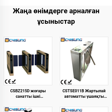
Жаңа өнімдерге арналған
ұсыныстар
CSBZ215D жоғары
CSTSE011B Жартылай
санатты ішкі
автоматты үшаяқты
кеңістіктерге арналған
триподты турникет 1000
жылдамдықты
мм ұзындық х 250 мм