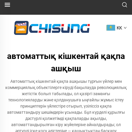
KK
автоматтық кішкентай қақпа
ашқыш
Автоматтық кішкентай қақпа ашқышы тұрғын үйлер мен
коммерциялық объектілерге кіруді бақылауда революциялық
жетістік болып табылады, ол қазіргі заманғы
технологияларды және қолданушыға ыңғайлы жұмыс істеу
принциптерін үйлестіре отырып, үзіліссіз қақпа
автоматтандыру шешімдерін ұсынады. Бұл күрделі құрылғы
дәстүрлі қолжетімді қақпаларды ақылды,
автоматтандырылған кіру жүйелеріне айналдырады; ол
әртүрлі іске қосу әдістеріне — қашықтықтан басқару