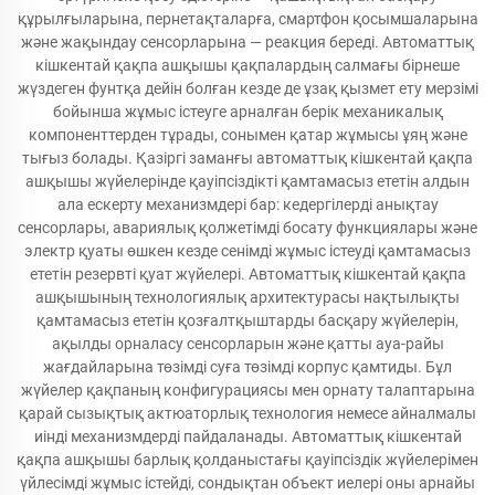
құрылғыларына, пернетақталарға, смартфон қосымшаларына
және жақындау сенсорларына — реакция береді. Автоматтық
кішкентай қақпа ашқышы қақпалардың салмағы бірнеше
жүздеген фунтқа дейін болған кезде де ұзақ қызмет ету мерзімі
бойынша жұмыс істеуге арналған берік механикалық
компоненттерден тұрады, сонымен қатар жұмысы ұяң және
тығыз болады. Қазіргі заманғы автоматтық кішкентай қақпа
ашқышы жүйелерінде қауіпсіздікті қамтамасыз ететін алдын
ала ескерту механизмдері бар: кедергілерді анықтау
сенсорлары, авариялық қолжетімді босату функциялары және
электр қуаты өшкен кезде сенімді жұмыс істеуді қамтамасыз
ететін резервті қуат жүйелері. Автоматтық кішкентай қақпа
ашқышының технологиялық архитектурасы нақтылықты
қамтамасыз ететін қозғалтқыштарды басқару жүйелерін,
ақылды орналасу сенсорларын және қатты ауа-райы
жағдайларына төзімді суға төзімді корпус қамтиды. Бұл
жүйелер қақпаның конфигурациясы мен орнату талаптарына
қарай сызықтық актюаторлық технология немесе айналмалы
иінді механизмдерді пайдаланады. Автоматтық кішкентай
қақпа ашқышы барлық қолданыстағы қауіпсіздік жүйелерімен
үйлесімді жұмыс істейді, сондықтан объект иелері оны арнайы