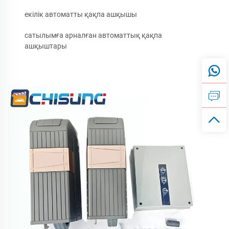
екілік автоматты қақпа ашқышы
сатылымға арналған автоматтық қақпа
ашқыштары