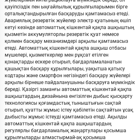
қауіпсіздік пен ыңғайлылық құрылғыларымен бірге
орталықтандырылған басқаруды қамтамасыз етеді.
Авариялық резервтік жүйелер электр қуатының өшіп
кетуі кезінде автоматтық кішкентай қақпа ашқыштың
қызметін аккумуляторлы резервтік қуат немесе
қолмен басқару механизмдері арқылы қамтамасыз
етеді. Автоматтық кішкентай қақпа ашқыш отбасы
мүшелері, қызметкерлер мен рұқсат етілген
қонақтарды ескере отырып, бағдарламаланатын
қашықтан басқару құрылғылары, уақытша қатысу
кодтары және смартфон негізіндегі басқару жүйелері
арқылы бірнеше пайдаланушыны басқаруға мүмкіндік
береді. Қазіргі заманғы автоматтық кішкентай қақпа
ашқыштардың дизайнына енгізілген дыбыс қысқарту
технологиясы қоғамдастық тыныштығын сақтай
отырып, қуатты жұмыс істеу қабілетін сақтайтын ұсақ
дыбысты жұмыс істеуді қамтамасыз етеді. Ақылды
автоматтық кішкентай қақпа ашқыштардың
регулярлы бағдарламалық жаңартулары қосымша
құрылғыларды алмастырмай-ақ қосымша