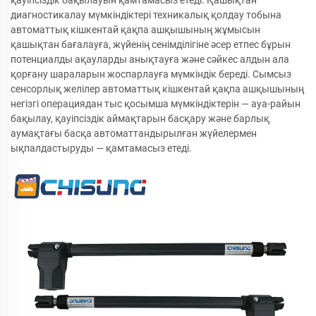
қауіпсіздік бақылауын қамтамасыз етеді. Қашықтан
диагностикалау мүмкіндіктері техникалық қолдау тобына
автоматтық кішкентай қақпа ашқышының жұмысын
қашықтан бағалауға, жүйенің сенімділігіне әсер етпес бұрын
потенциалды ақауларды анықтауға және сәйкес алдын ала
қорғану шараларын жоспарлауға мүмкіндік береді. Сымсыз
сенсорлық желілер автоматтық кішкентай қақпа ашқышының
негізгі операциядан тыс қосымша мүмкіндіктерін — ауа-райын
бақылау, қауіпсіздік аймақтарын басқару және барлық
аумақтағы басқа автоматтандырылған жүйелермен
ықпалдастыруды — қамтамасыз етеді.