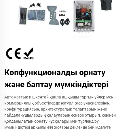
Көпфункционалды орнату
және баптау мүмкіндіктері
Автоматтық кішкентай қақпа ашқышы тұрғын үйлер мен
коммерциялық объектілерде әртүрлі жер учаскелерінің
конфигурациясын, архитектуралық талаптарын және
пайдаланушылардың қалауларын ескере отырып, кеңінен
қолданылатын орнату нұсқалары мен түрлендіру
мүмкіндіктері арқылы өте жоғары деңгейде бейімделуге