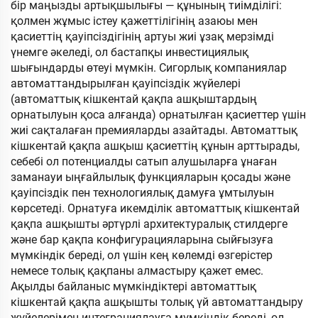
бір маңызды артықшылығы — құнының тиімділігі:
қолмен жұмыс істеу қажеттілігінің азаюы мен
қасиеттің қауіпсіздігінің артуы жиі ұзақ мерзімді
үнемге әкеледі, ол бастапқы инвестициялық
шығындарды өтеуі мүмкін. Сигорлық компаниялар
автоматтандырылған қауіпсіздік жүйелері
(автоматтық кішкентай қақпа ашқыштардың
орнатылуын қоса алғанда) орнатылған қасиеттер үшін
жиі сақталаған премияларды азайтады. Автоматтық
кішкентай қақпа ашқыш қасиеттің құнын арттырады,
себебі ол потенциалды сатып алушыларға ұнаған
заманауи ыңғайлылық функцияларын қосады және
қауіпсіздік пен технологиялық дамуға ұмтылуын
көрсетеді. Орнатуға икемділік автоматтық кішкентай
қақпа ашқышты әртүрлі архитектуралық стилдерге
және бар қақпа конфигурацияларына сыйғызуға
мүмкіндік береді, ол үшін кең көлемді өзгерістер
немесе толық қақпаны алмастыру қажет емес.
Ақылды байланыс мүмкіндіктері автоматтық
кішкентай қақпа ашқышты толық үй автоматтандыру
жүйелерімен интеграциялауға мүмкіндік береді, ол