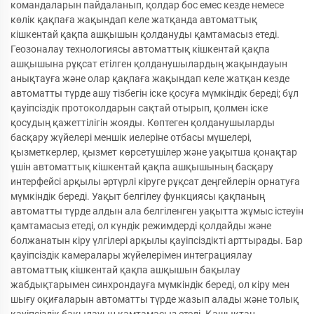
командаларын пайдаланып, қолдар бос емес кезде немесе
көлік қақпаға жақындап келе жатқанда автоматтық
кішкентай қақпа ашқышын қолдануды қамтамасыз етеді.
Геозоналау технологиясы автоматтық кішкентай қақпа
ашқышына рұқсат етілген қолданушылардың жақындауын
анықтауға және олар қақпаға жақындап келе жатқан кезде
автоматты түрде ашу тізбегін іске қосуға мүмкіндік береді; бұл
қауіпсіздік протоколдарын сақтай отырып, қолмен іске
қосудың қажеттілігін жояды. Көптеген қолданушыларды
басқару жүйелері меншік иелеріне отбасы мүшелері,
қызметкерлер, қызмет көрсетушілер және уақытша қонақтар
үшін автоматтық кішкентай қақпа ашқышының басқару
интерфейсі арқылы әртүрлі кіруге рұқсат деңгейлерін орнатуға
мүмкіндік береді. Уақыт белгілеу функциясы қақпаның
автоматты түрде алдын ала белгіленген уақытта жұмыс істеуін
қамтамасыз етеді, ол күндік режимдерді қолдайды және
болжанатын кіру үлгілері арқылы қауіпсіздікті арттырады. Бар
қауіпсіздік камералары жүйелерімен интеграциялау
автоматтық кішкентай қақпа ашқышын бақылау
жабдықтарымен синхрондауға мүмкіндік береді, ол кіру мен
шығу оқиғаларын автоматты түрде жазып алады және толық