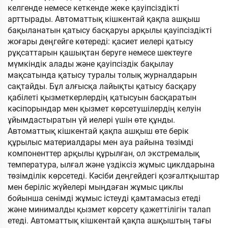
келгенде немесе кеткенде жеке қауіпсіздікті
арттырады. Автоматтық кішкентай қақпа ашқыш
бақыланатын қатысу басқаруы арқылы қауіпсіздікті
жоғары деңгейге көтереді: қасиет иелері қатысу
рұқсаттарын қашықтан беруге немесе шектеуге
мүмкіндік алады және қауіпсіздік бақылау
мақсатында қатысу туралы толық журналдарын
сақтайды. Бұл алғысқа лайықты қатысу басқару
қабілеті қызметкерлердің қатысуын басқаратын
кәсіпорындар мен қызмет көрсетушілердің келуін
ұйымдастыратын үй иелері үшін өте құнды.
Автоматтық кішкентай қақпа ашқыш өте берік
құрылыс материалдары мен ауа райына төзімді
компоненттер арқылы құрылған, ол экстремалық
температура, ылғал және үздіксіз жұмыс циклдарына
төзімділік көрсетеді. Кәсіби деңгейдегі қозғалтқыштар
мен беріліс жүйелері мыңдаған жұмыс циклы
бойынша сенімді жұмыс істеуді қамтамасыз етеді
және минималды қызмет көрсету қажеттілігін талап
етеді. Автоматтық кішкентай қақпа ашқыштың тағы