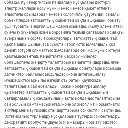
болады. Күн энергиясын пайдалану нұсқалары дәстүрлі
электр желілерін қосу мүмкін емес немесе қажет етпейтін
алыстағы орындарда немесе экологиялық тұрғыдан саналы
объектілерде автоматтық кішкентай қақпа ашқышын орнату
үшін тұрақты энергия шешімдерін ұсынады. Жылу элементтері,
су ағызу жүйелері және коррозияға төзімді қаптамалар сияқты
ауа-райынан қорғау аксессуарлары автоматтық кішкентай
қақпа ашқышының аса суықтан тропиктік ылғалдылыққа
дейінгі әртүрлі климаттық жағдайларда сенімді жұмыс істеуін
қамтамасыз етеді. Кеңейтілетін басқару жүйелері
болашақтағы жаңарту талаптарын қанағаттандырады, яғни
автоматтық кішкентай қақпа ашқышы орнатулары қосымша
датчиктер, байланыс модульдері және интеграциялау
мүмкіндіктері арқылы өзгеріп отыратын қауіпсіздік
талаптарына сай өсе алады. Кәсіби конфигурациялау
қызметтері автоматтық кішкентай қақпа ашқышының
бағдарламалық жабдығының нақты қолданыс талаптарына
сай болуын қамтамасыз етеді және ол жергілікті нормативтік
актілер мен қауіпсіздік стандарттарына сәйкестігін сақтайды.
Эстетикалық түрлендіру нұсқаларына түстерді сәйкестендіру,
декоративті корпус таңдауы және жасырын орнату әдістері