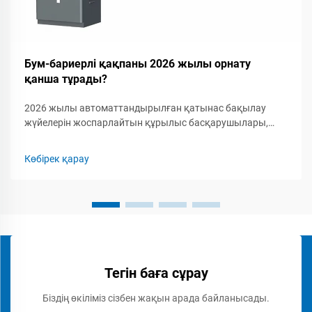
Бум-бариерлі қақпаны 2026 жылы орнату
қанша тұрады?
2026 жылы автоматтандырылған қатынас бақылау
жүйелерін жоспарлайтын құрылыс басқарушылары,
қауіпсіздік мамандары мен кәсіпкерлер үшін бум-
бариерлік қақпақты орнатудың толық шығын
Көбірек қарау
құрылымын түсіну маңызды. Бум-бариерлік қақпаққа...
Тегін баға сұрау
Біздің өкіліміз сізбен жақын арада байланысады.