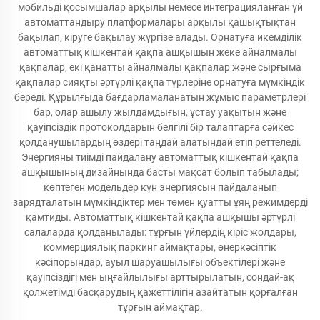
мобильді қосымшалар арқылы немесе интеграцияланған үй
автоматтандыру платформалары арқылы қашықтықтан
бақылап, кіруге бақылау жүргізе алады. Орнатуға икемділік
автоматтық кішкентай қақпа ашқышын жеке айналмалы
қақпалар, екі қанатты айналмалы қақпалар және сырғыма
қақпалар сияқты әртүрлі қақпа түрлеріне орнатуға мүмкіндік
береді. Құрылғыда бағдарламаланатын жұмыс параметрлері
бар, олар ашылу жылдамдығын, ұстау уақытын және
қауіпсіздік протоколдарын белгілі бір талаптарға сәйкес
қолданушылардың өздері таңдай алатындай етіп реттеледі.
Энергияны тиімді пайдалану автоматтық кішкентай қақпа
ашқышының дизайнында басты мақсат болып табылады;
көптеген модельдер күн энергиясын пайдаланып
зарядталатын мүмкіндіктер мен төмен қуатты ұяң режимдерді
қамтиды. Автоматтық кішкентай қақпа ашқышы әртүрлі
салаларда қолданылады: тұрғын үйлердің кіріс жолдары,
коммерциялық паркинг аймақтары, өнеркәсіптік
кәсіпорындар, ауыл шаруашылығы объектілері және
қауіпсіздігі мен ыңғайлылығы арттырылатын, сондай-ақ
қолжетімді басқарудың қажеттілігін азайтатын қорғалған
тұрғын аймақтар.