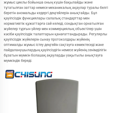
жұмыс циклы бойынша оның күшін бақылайды және
тұтатылған заттар немесе механикалық ақаулар туралы белгі
беретін аномальды кедергі деңгейлерін анықтайды. Бұл
қауіпсіздік функциялары салалық стандарттар мен
нормативтік құжаттарға сай келеді, сондықтан орнатылған
жүйелер тұрғын үйлер мен коммерциялық объектілер үшін
кәсіби қауіпсіздік талаптарын қанағаттандырады. Регулярлы
қауіпсіздік жүйелерін сынау протоколдары жүйенің
оптималды жұмыс істеу деңгейін сақтауға көмектеседі және
пайдаланушылардың қауіпсіздігін немесе жүйенің сенімділігін
бұзатын мүмкін болашақ ақауларды уақытылы анықтауға
мүмкіндік береді.