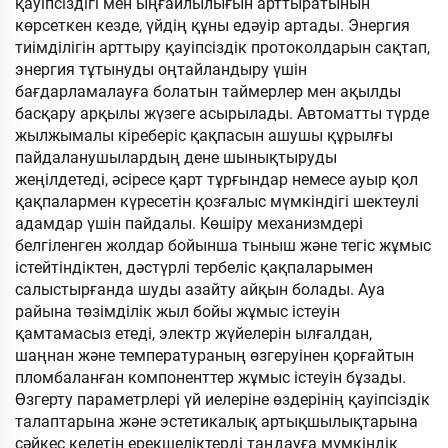
қауіпсіздігі мен ыңғайлылығын арттыратынын
көрсеткен кезде, үйдің құны едәуір артады. Энергия
тиімділігін арттыру қауіпсіздік протоколдарын сақтап,
энергия тұтынуды оңтайландыру үшін
бағдарламалауға болатын таймерлер мен ақылды
басқару арқылы жүзеге асырылады. Автоматты түрде
жылжымалы кіреберіс қақпасын ашушы құрылғы
пайдаланушылардың дене шынықтыруды
жеңілдетеді, әсіресе қарт тұрғындар немесе ауыр қол
қақпалармен күресетін қозғалыс мүмкіндігі шектеулі
адамдар үшін пайдалы. Көшіру механизмдері
белгіленген жолдар бойынша тыныш және тегіс жұмыс
істейтіндіктен, дәстүрлі тербеліс қақпаларымен
салыстырғанда шуды азайту айқын болады. Ауа
райына төзімділік жыл бойы жұмыс істеуін
қамтамасыз етеді, электр жүйелерін ылғалдан,
шаңнан және температураның өзгеруінен қорғайтын
пломбаланған компоненттер жұмыс істеуін бұзады.
Өзгерту параметрлері үй иелеріне өздерінің қауіпсіздік
талаптарына және эстетикалық артықшылықтарына
сәйкес келетін ерекшеліктерді таңдауға мүмкіндік