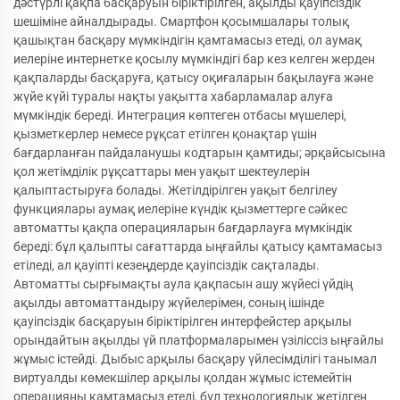
дәстүрлі қақпа басқаруын біріктірілген, ақылды қауіпсіздік
шешіміне айналдырады. Смартфон қосымшалары толық
қашықтан басқару мүмкіндігін қамтамасыз етеді, ол аумақ
иелеріне интернетке қосылу мүмкіндігі бар кез келген жерден
қақпаларды басқаруға, қатысу оқиғаларын бақылауға және
жүйе күйі туралы нақты уақытта хабарламалар алуға
мүмкіндік береді. Интеграция көптеген отбасы мүшелері,
қызметкерлер немесе рұқсат етілген қонақтар үшін
бағдарланған пайдаланушы кодтарын қамтиды; әрқайсысына
қол жетімділік рұқсаттары мен уақыт шектеулерін
қалыптастыруға болады. Жетілдірілген уақыт белгілеу
функциялары аумақ иелеріне күндік қызметтерге сәйкес
автоматты қақпа операцияларын бағдарлауға мүмкіндік
береді: бұл қалыпты сағаттарда ыңғайлы қатысу қамтамасыз
етіледі, ал қауіпті кезеңдерде қауіпсіздік сақталады.
Автоматты сырғымақты аула қақпасын ашу жүйесі үйдің
ақылды автоматтандыру жүйелерімен, соның ішінде
қауіпсіздік басқаруын біріктірілген интерфейстер арқылы
орындайтын ақылды үй платформаларымен үзіліссіз ыңғайлы
жұмыс істейді. Дыбыс арқылы басқару үйлесімділігі танымал
виртуалды көмекшілер арқылы қолдан жұмыс істемейтін
операцияны қамтамасыз етеді, бұл технологиялық жетілген