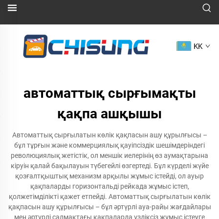
KK
автоматтық сырғымақты
қақпа ашқышы
Автоматтық сырғылатын көлік қақпасын ашу құрылғысы –
бұл тұрғын және коммерциялық қауіпсіздік шешімдеріндегі
революциялық жетістік, ол меншік иелерінің өз аумақтарына
кіруін қалай бақылауын түбегейлі өзгертеді. Бұл күрделі жүйе
қозғалтқыштық механизм арқылы жұмыс істейді, ол ауыр
қақпаларды горизонтальді рейкада жұмыс істеп,
қолжетімділікті қажет етпейді. Автоматтық сырғылатын көлік
қақпасын ашу құрылғысы – бұл әртүрлі ауа-райы жағдайлары
мен әртүрлі салмақтағы қақпаларда үздіксіз жұмыс істеуге