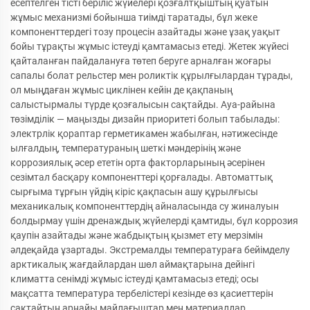
есептелген тісті беріліс жүйелері қозғалтқыштың қуатын
жұмыс механизмі бойынша тиімді таратады, бұл жеке
компоненттердегі тозу процесін азайтады және ұзақ уақыт
бойы тұрақты жұмыс істеуді қамтамасыз етеді. Жетек жүйесі
қайталанған пайдалануға төтеп беруге арналған жоғары
сапалы болат рельстер мен роликтік құрылғылардан тұрады,
ол мыңдаған жұмыс циклінен кейін де қақпаның
салыстырмалы түрде қозғалысын сақтайды. Ауа-райына
төзімділік — маңызды дизайн приоритеті болып табылады:
электрлік қораптар герметикамен жабылған, нәтижесінде
ылғалдың, температураның шеткі мәндерінің және
коррозиялық әсер ететін орта факторларының әсерінен
сезімтал басқару компоненттері қорғалады. Автоматтық
сырғыма тұрғын үйдің кіріс қақпасын ашу құрылғысы
механикалық компоненттердің айналасында су жиналуын
болдырмау үшін дренаждық жүйелерді қамтиды, бұл коррозия
қаупін азайтады және жабдықтың қызмет ету мерзімін
әлдеқайда ұзартады. Экстремалды температураға бейімделу
арктикалық жағдайлардан шөл аймақтарына дейінгі
климатта сенімді жұмыс істеуді қамтамасыз етеді; осы
мақсатта температура тербелістері кезінде өз қасиеттерін
сақтайтын арнайы майлағыштар мен материалдар