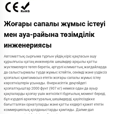
Жоғары сапалы жұмыс істеуі
мен ауа-райына төзімділік
инженериясы
Автоматтық сырғыма тұрғын үйдің кіріс қақпасын ашу
құрылғысы қатаң инженерлік шешімдер арқылы қатты
жүктемелерге төтеп беретін, әртүрлі климаттық жағдайларда
да салыстырмалы түрде жұмыс істейтін, сенімді және үздіксіз
қозғалыс қамтамасыз ететін жоғары сапалы жұмыс істеу
көрсеткіштерін ұсынады. Өнеркәсіптік деңгейдегі
қозғалтқыштар 2000 фунт (907 кг) немесе одан да ауыр
қақпаларды қозғау үшін жеткілікті бұрғылық момент береді,
бұл күрделі архитектуралық шешімдерді, қауіпсіздікке
бағытталған орнатуларды және қатты кедергі қажет ететін
коммерциялық қолданыстарды қамтиды. Дәлме-дәл