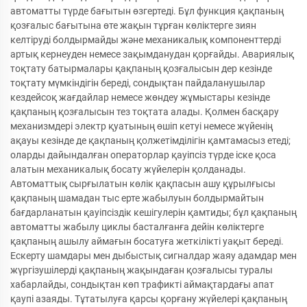
автоматты түрде бағытын өзгертеді. Бұл функция қақпаның
қозғалыс бағытына өте жақын тұрған көліктерге зиян
келтіруді болдырмайды және механикалық компоненттерді
артық кернеуден немесе зақымданудан қорғайды. Авариялық
тоқтату батырмалары қақпаның қозғалысын дер кезінде
тоқтату мүмкіндігін береді, сондықтан пайдаланушылар
кездейсоқ жағдайлар немесе жөндеу жұмыстары кезінде
қақпаның қозғалысын тез тоқтата алады. Қолмен басқару
механизмдері электр қуатының өшіп кетуі немесе жүйенің
ақауы кезінде де қақпаның қолжетімділігін қамтамасыз етеді;
оларды дайындалған операторлар қауіпсіз түрде іске қоса
алатын механикалық босату жүйелерін қолданады.
Автоматтық сырғылатын көлік қақпасын ашу құрылғысы
қақпаның шамадан тыс ерте жабылуын болдырмайтын
бағдарланатын қауіпсіздік кешігулерін қамтиды; бұл қақпаның
автоматты жабылу циклы басталғанға дейін көліктерге
қақпаның ашылу аймағын босатуға жеткілікті уақыт береді.
Ескерту шамдары мен дыбыстық сигналдар жаяу адамдар мен
жүргізушілерді қақпаның жақындаған қозғалысы туралы
хабарлайды, сондықтан көп трафикті аймақтардағы апат
қаупі азаяды. Тұтатылуға қарсы қорғану жүйелері қақпаның