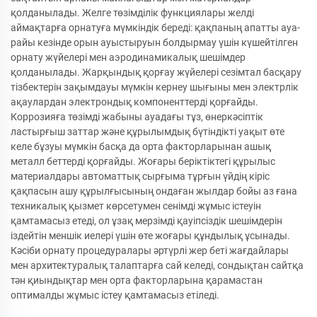
қолданылады. Желге төзімділік функциялары желді
аймақтарға орнатуға мүмкіндік береді: қақпаның апатты ауа-
райы кезінде орын ауыстыруын болдырмау үшін күшейтілген
орнату жүйелері мен аэродинамикалық шешімдер
қолданылады. Жарқындық қорғау жүйелері сезімтал басқару
тізбектерін зақымдауы мүмкін кернеу шығыны мен электрлік
ақаулардан электрондық компоненттерді қорғайды.
Коррозияға төзімді жабыны ауадағы тұз, өнеркәсіптік
ластырғыш заттар және құрылымдық бүтіндікті уақыт өте
келе бұзуы мүмкін басқа да орта факторларынан ашық
металл беттерді қорғайды. Жоғары беріктіктегі құрылыс
материалдары автоматтық сырғыма тұрғын үйдің кіріс
қақпасын ашу құрылғысының ондаған жылдар бойы аз ғана
техникалық қызмет көрсетумен сенімді жұмыс істеуін
қамтамасыз етеді, ол ұзақ мерзімді қауіпсіздік шешімдерін
іздейтін меншік иелері үшін өте жоғары құндылық ұсынады.
Кәсіби орнату процедуралары әртүрлі жер беті жағдайлары
мен архитектуралық талаптарға сай келеді, сондықтан сайтқа
тән қиындықтар мен орта факторларына қарамастан
оптималды жұмыс істеу қамтамасыз етіледі.