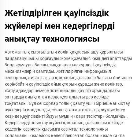
Жетілдірілген қауіпсіздік
жүйелері мен кедергілерді
анықтау технологиясы
Автоматтық сырғылатын көлік қақпасын ашу құрылғысы
пайдаланушыны қорғауды және қозғалыс кезіндегі апаттарды
болдырмауды басшылыққа алатын күрделі қауіпсіздік
механизмдерін қамтиды. Жетілдірілген инфрақызыл
сенсорлық жиынтықтар қақпаның қозғалыс бағыты бойынша
көрінбейтін қауіпсіздік аймақтарын құрады және көліктер,
жаяу адамдар немесе потенциалды қауіпті орындардағы
заттарды анықтаған кезде қозғалысты дер кезінде
тоқтатады. Бұл сенсорлар толық қамту үшін бірнеше анықтау
нүктелерін қолданады, сондықтан автоматтық жұмыс істеу
кезінде қауіпсіздікті бұзуы мүмкін «қара тесіктер» болмайды.
Кедергілерді анықтау жүйесі қақпаның қозғалысы кезінде
кедергіні сезінетін қысымға сезімтал технологияны
қолданады; кездейсоқ кедергілерге тап болған кезде қақпа