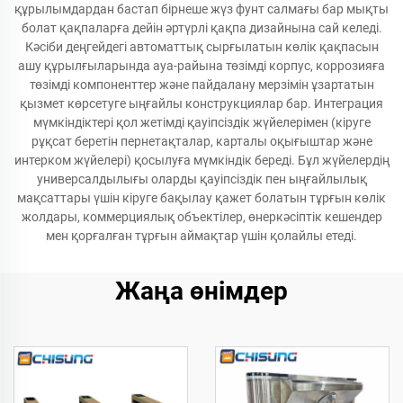
құрылымдардан бастап бірнеше жүз фунт салмағы бар мықты
болат қақпаларға дейін әртүрлі қақпа дизайнына сай келеді.
Кәсіби деңгейдегі автоматтық сырғылатын көлік қақпасын
ашу құрылғыларында ауа-райына төзімді корпус, коррозияға
төзімді компоненттер және пайдалану мерзімін ұзартатын
қызмет көрсетуге ыңғайлы конструкциялар бар. Интеграция
мүмкіндіктері қол жетімді қауіпсіздік жүйелерімен (кіруге
рұқсат беретін пернетақталар, карталы оқығыштар және
интерком жүйелері) қосылуға мүмкіндік береді. Бұл жүйелердің
универсалдылығы оларды қауіпсіздік пен ыңғайлылық
мақсаттары үшін кіруге бақылау қажет болатын тұрғын көлік
жолдары, коммерциялық объектілер, өнеркәсіптік кешендер
мен қорғалған тұрғын аймақтар үшін қолайлы етеді.
Жаңа өнімдер