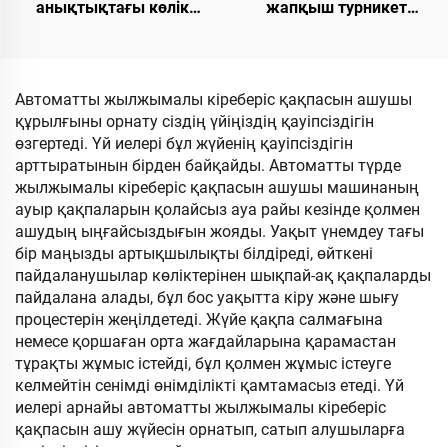
анықтықтағы көлік
жапқыш турникет
номерін тану үшін
механизмі. Жаяу
біріктірілген 10,1
адамдарды басқаруға
дюймдық LED дисплей
арналған кіру бақылауы
экраны
Автоматты жылжымалы кіреберіс қақпасын ашушы
құрылғыны орнату сіздің үйіңіздің қауіпсіздігін
өзгертеді. Үй иелері бұл жүйенің қауіпсіздігін
арттыратынын бірден байқайды. Автоматты түрде
жылжымалы кіреберіс қақпасын ашушы машинаның
ауыр қақпаларын қолайсыз ауа райы кезінде қолмен
ашудың ыңғайсыздығын жояды. Уақыт үнемдеу тағы
бір маңызды артықшылықты білдіреді, өйткені
пайдаланушылар көліктерінен шықпай-ақ қақпаларды
пайдалана алады, бұл бос уақытта кіру және шығу
процестерін жеңілдетеді. Жүйе қақпа салмағына
немесе қоршаған орта жағдайларына қарамастан
тұрақты жұмыс істейді, бұл қолмен жұмыс істеуге
келмейтін сенімді өнімділікті қамтамасыз етеді. Үй
иелері арнайы автоматты жылжымалы кіреберіс
қақпасын ашу жүйесін орнатып, сатып алушыларға