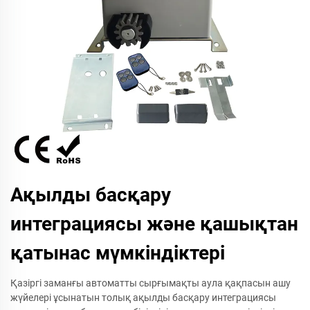
Ақылды басқару
интеграциясы және қашықтан
қатынас мүмкіндіктері
Қазіргі заманғы автоматты сырғымақты аула қақпасын ашу
жүйелері ұсынатын толық ақылды басқару интеграциясы