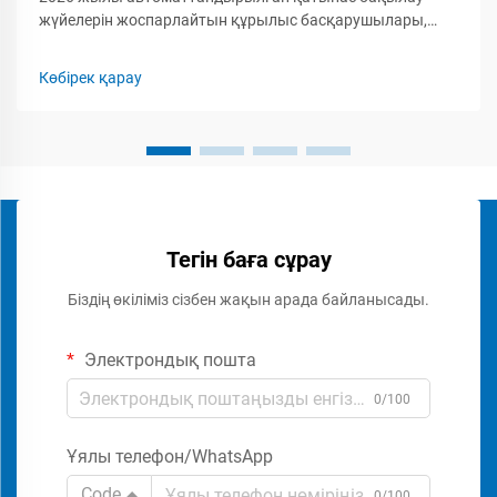
жүйелерін жоспарлайтын құрылыс басқарушылары,
қауіпсіздік мамандары мен кәсіпкерлер үшін бум-
бариерлік қақпақты орнатудың толық шығын
Көбірек қарау
құрылымын түсіну маңызды. Бум-бариерлік қақпаққа...
Тегін баға сұрау
Біздің өкіліміз сізбен жақын арада байланысады.
Электрондық пошта
0/100
Ұялы телефон/WhatsApp
Code
0/100