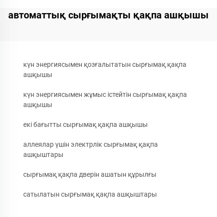
автоматтық сырғымақты қақпа ашқышы
күн энергиясымен қозғалытатын сырғымақ қақпа
ашқышы
күн энергиясымен жұмыс істейтін сырғымақ қақпа
ашқышы
екі бағытты сырғымақ қақпа ашқышы
аллеялар үшін электрлік сырғымақ қақпа
ашқыштары
сырғымақ қақпа дверін ашатын құрылғы
сатылатын сырғымақ қақпа ашқыштары