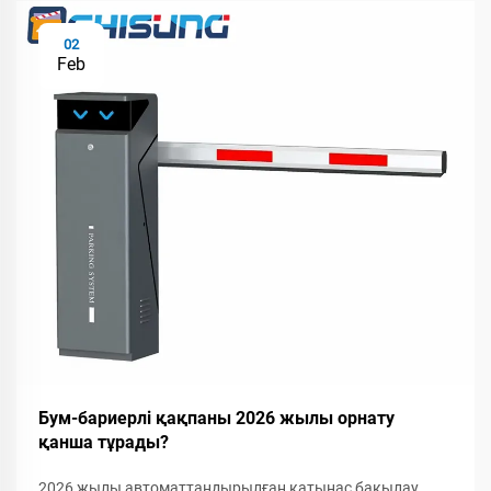
02
Feb
Бум-бариерлі қақпаны 2026 жылы орнату
қанша тұрады?
2026 жылы автоматтандырылған қатынас бақылау