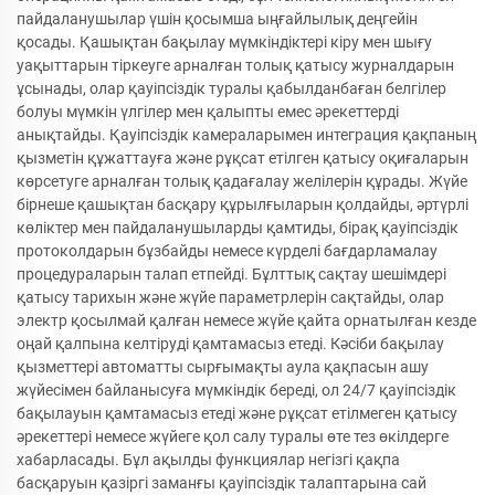
пайдаланушылар үшін қосымша ыңғайлылық деңгейін
қосады. Қашықтан бақылау мүмкіндіктері кіру мен шығу
уақыттарын тіркеуге арналған толық қатысу журналдарын
ұсынады, олар қауіпсіздік туралы қабылданбаған белгілер
болуы мүмкін үлгілер мен қалыпты емес әрекеттерді
анықтайды. Қауіпсіздік камераларымен интеграция қақпаның
қызметін құжаттауға және рұқсат етілген қатысу оқиғаларын
көрсетуге арналған толық қадағалау желілерін құрады. Жүйе
бірнеше қашықтан басқару құрылғыларын қолдайды, әртүрлі
көліктер мен пайдаланушыларды қамтиды, бірақ қауіпсіздік
протоколдарын бұзбайды немесе күрделі бағдарламалау
процедураларын талап етпейді. Бұлттық сақтау шешімдері
қатысу тарихын және жүйе параметрлерін сақтайды, олар
электр қосылмай қалған немесе жүйе қайта орнатылған кезде
оңай қалпына келтіруді қамтамасыз етеді. Кәсіби бақылау
қызметтері автоматты сырғымақты аула қақпасын ашу
жүйесімен байланысуға мүмкіндік береді, ол 24/7 қауіпсіздік
бақылауын қамтамасыз етеді және рұқсат етілмеген қатысу
әрекеттері немесе жүйеге қол салу туралы өте тез өкілдерге
хабарласады. Бұл ақылды функциялар негізгі қақпа
басқаруын қазіргі заманғы қауіпсіздік талаптарына сай