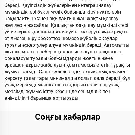
береді. Қауіпсіздік жүйелерімен интеграциялау
мүмкіндіктері бүкіл мүлік бойынша кіру нүктелерін
бақылайтын және бақылайтын жан-жақты қорғау
желілерін жасайды. Қашықтан бақылау мүмкіндіктері
үй иелеріне қақпаның жай-күйін тексеруге және рұқсат
етілмеген кіру әрекеттері немесе жүйелік ақаулар
туралы ескертулер алуға мүмкіндік береді. Автоматты
жылжымалы кіреберіс қақпасын ашушы қақпаның
орналасуы туралы болжамдарды жоятын және
әрқашан дұрыс жабылуын қамтамасыз ететін тұрақты
жұмыс істейді. Сапа жүйелерінде техникалық қызмет
көрсету талаптары минималды болып қала береді, бұл
ұзақ мерзімді меншік шығындарын азайтып, ұзақ
мерзімді жұмыс істеу кезеңінде сенімділік пен
өнімділікті барынша арттырады.
Соңғы хабарлар