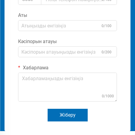
Аты
0/100
Кәсіпорын атауы
0/200
Хабарлама
0/1000
Жіберу