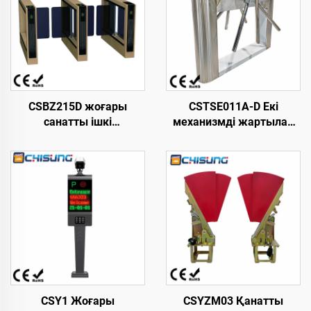
CSBZ215D жоғары
CSTSE011A-D Екі
санатты ішкі
механизмді жартылай
кеңістіктерге арналған
автоматты үшаяқты
жылдамдықты
триподты турникет 1200
айдағыш қақпа, өзі
мм ұзындық х 470 мм
әзірлеген қозғалтқыш,
ені х 980 мм биіктік LED
темірден жасалған
жолағы бар ені
ыстықтай
үлкейтілген шығыңқы
домалақталған парақ
дизайн
корпус, құйма темір
механизмі
CSY1 Жоғары
CSYZM03 Қанатты