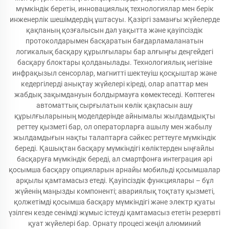
мүмкіндік беретін, инновациялық технологиялар мен берік
инженерлік шешімдердің ұштасуы. Қазіргі заманғы жүйелерде
қақпаның қозғалысын дәл уақытта және қауіпсіздік
протоколдарымен басқаратын бағдарламаланатын
логикалық басқару құрылғылары бар алғыңғы деңгейдегі
басқару блоктары қолданылады. Технологиялық негізіне
инфрақызыл сенсорлар, магнитті шектеуіш қосқыштар және
кедергілерді анықтау жүйелері кіреді, олар апаттар мен
жабдық зақымдануын болдырмауға көмектеседі. Көптеген
автоматтық сырғылатын көлік қақпасын ашу
құрылғыларының моделдерінде айнымалы жылдамдықты
реттеу қызметі бар, ол операторларға ашылу мен жабылу
жылдамдығын нақты талаптарға сәйкес реттеуге мүмкіндік
береді. Қашықтан басқару мүмкіндігі көліктерден ыңғайлы
басқаруға мүмкіндік береді, ал смартфонға интеграция әрі
қосымша басқару опцияларын арнайы мобильді қосымшалар
арқылы қамтамасыз етеді. Қауіпсіздік функциялары – бұл
жүйенің маңызды компоненті; авариялық тоқтату қызметі,
қолжетімді қосымша басқару мүмкіндігі және электр қуаты
үзілген кезде сенімді жұмыс істеуді қамтамасыз ететін резервті
қуат жүйелері бар. Орнату процесі жеңіл алюминий