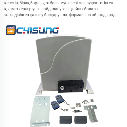
келетін, бірақ барлық отбасы мүшелері мен рұқсат етілген
қызметкерлер үшін пайдалануға ыңғайлы болатын
жетілдірілген қатысу басқару платформасына айналдырады.