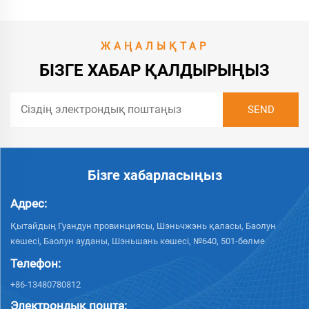
ЖАҢАЛЫҚТАР
БІЗГЕ ХАБАР ҚАЛДЫРЫҢЫЗ
Бізге хабарласыңыз
Адрес:
Қытайдың Гуандун провинциясы, Шэньчжэнь қаласы, Баолун
көшесі, Баолун ауданы, Шэньшань көшесі, №640, 501-бөлме
Телефон:
+86-13480780812
Электрондық пошта: